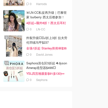
本！
0
Harrods
🚨LN-CC私促再升级｜巴黎世
家 burberry 西太后都参加！
4折起+额外8折！西太后耳钉
$110
0
LN-CC
炸裂升级💥DJ折上3折 拉夫劳
伦羽绒马甲$237
全场1折起 Stanley拎拎杯$36
0
David Jones
Sephora清仓区5折起🔈dyson
Airwrap造型器$499💥
YSL四宫格眼影$91($130)👀
9
$15.00
$39.99
靠垫
Ikea 中国风抱枕
Linen House Kids 大鹅
0
Sephora
毛绒靠垫
Dealmoon澳新省钱快报
IKEA
Myer
去购买
去购买
去购买