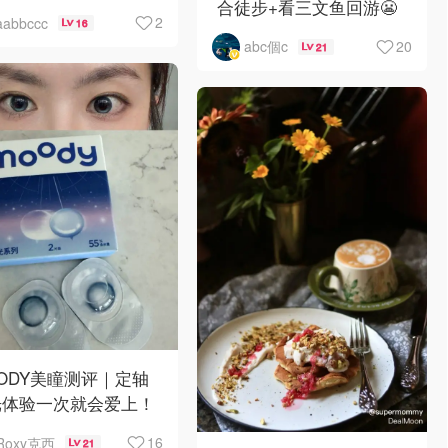
合徒步+看三文鱼回游😬
2
aabbccc
16
20
abc個c
21
ODY美瞳测评｜定轴
光体验一次就会爱上！
16
Roxy克西
21