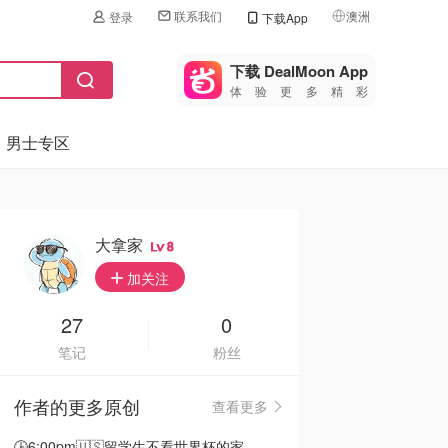
联系我们
澳洲
登录
下载App
🇺🇸
美国
下载 DealMoon App
体验更多精彩
🇨🇳
中国
男士专区
🇨🇦
加拿大
🇬🇧
英国
🇩🇪
德国
大拿家
8
🇫🇷
加关注
法国
🇮🇹
27
0
意大利
笔记
粉丝
🇦🇺
澳洲
作者的更多原创
查看更多
🇳🇿
新西兰
🕒6:00pm🇺🇸留学生不看世界杯的家