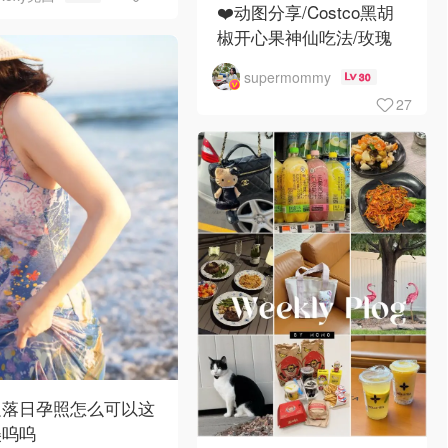
❤️动图分享/Costco黑胡
椒开心果神仙吃法/玫瑰
全蛋松饼配黑胡椒开心果
supermommy
30
碎太惊艳😍
27
边落日孕照怎么可以这
美呜呜