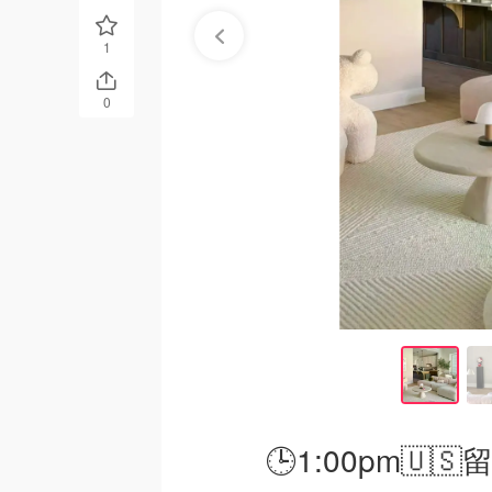
1
0
🕒1:00pm🇺