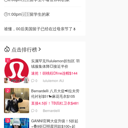
🕒1:00pm🇺🇸留学生的家
谁懂，00后美国留子已经在过母亲节了🌷
点击排行榜
实属罕见‼️lululemon折扣区 羽
绒服集体降💥接近半价
速抢！胡桃棕Dfine连帽$144
0
lululemon AU
Bernardelli 八月大促📢拉夫劳
伦衬衫$51🐎麻花毛衣$105
直接4.5折！TB四杠卫衣$481
0
Bernardelli
GANNI官网大促升级！5折起
+叠9折💥明星同款$100+起