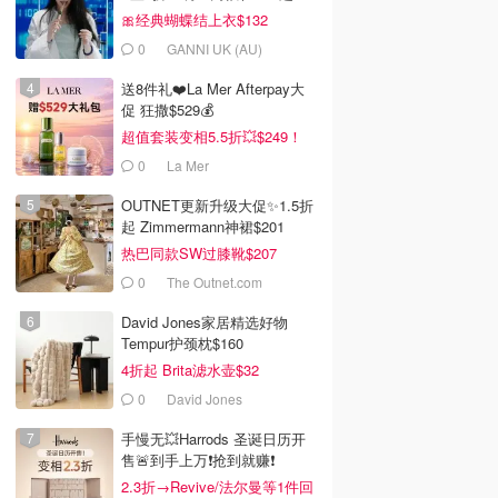
🎀经典蝴蝶结上衣$132
0
GANNI UK (AU)
送8件礼❤️La Mer Afterpay大
促 狂撒$529💰
超值套装变相5.5折💥$249！
0
La Mer
OUTNET更新升级大促✨1.5折
起 Zimmermann神裙$201
热巴同款SW过膝靴$207
0
The Outnet.com
David Jones家居精选好物
Tempur护颈枕$160
4折起 Brita滤水壶$32
0
David Jones
手慢无💥Harrods 圣诞日历开
售🚨到手上万❗️抢到就赚❗️
2.3折→Revive/法尔曼等1件回