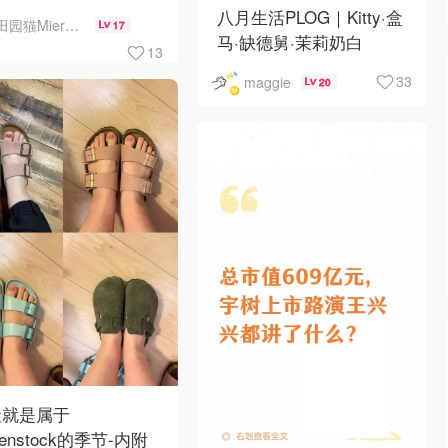
八月生活PLOG｜Kitty·盒
田园猫MierCat
17
马·缺德舅·茉莉奶白
13
·Costco·Wendy's
33
maggie
20
天就是属于
kenstock的季节-内附