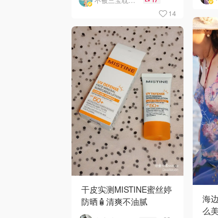
14
干皮实测MISTINE蜜丝婷
海
防晒🧴清爽不油腻
么