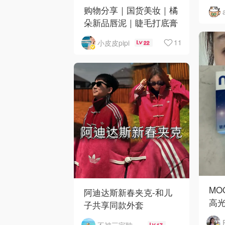
购物分享｜国货美妆｜橘
朵新品唇泥｜睫毛打底膏
｜日韩小物｜眼线笔｜美
11
小皮皮pipi
22
甲DIY💅
MO
阿迪达斯新春夹克-和儿
高
子共享同款外套
不被三宝耽误的妈
17