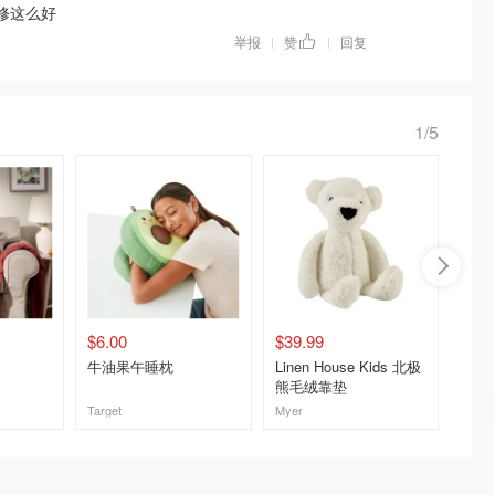
装修这么好
举报
赞
回复
|
|
1/5
$6.00
$39.99
$19.9
牛油果午睡枕
Linen House Kids 北极
毛绒绒
熊毛绒靠垫
Target
Myer
去购买
去购买