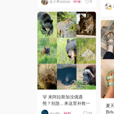
8
金小希ssicaa
12
🐻 来阿拉斯加没偶遇
熊？别急，来这里补救一
夏
下！
Bir
39
abc個c
21