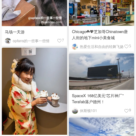
Chicago☘️💖芝加哥Chinatown唐
马场一天游
人街的地下mini小美食城
opfans的一些事一些情
7
热爱生活和自由的轻舞飞扬
5
SpaceX 168亿美元“芯片神厂”
Terafab落户德州！
休斯顿101
9