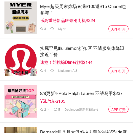
Myer超级周末炸场🔥满$100返$15 Chanel也
参与！
乐高重磅新品咚奇刚街机$224
3
Myer
APP打开
实属罕见‼️lululemon折扣区 羽绒服集体降💥
接近半价
速抢！胡桃棕Dfine连帽$144
4
lululemon AU
APP打开
8/8更新✨Polo Ralph Lauren 羽绒马甲$237
YSL气垫$105
214
5
Dealmoon澳新省钱快报
APP打开
Bernardelli 八月大促📢拉夫劳伦衬衫$51🐎麻