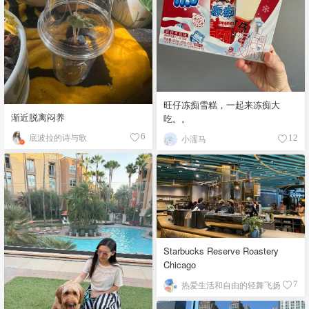
旺仔冻痴雪糕，一起来冻痴大
渐近脱离闷养
吃。。
底波拉的诗与歌
6
小濡马
12
Starbucks Reserve Roastery
Chicago
热爱生活和自由的轻舞飞扬
7