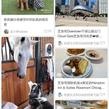
歌莉娅白色镂空针织衫真的很百
搭
芝加哥Downtown千禧公园云门
金小希ssicaa
16
Cloud Gate芝加哥河街景❤️鳞次
栉比的高楼
热爱生活和自由的轻舞飞扬
5
芝加哥国际机场✈️附近的Hampton
Inn & Suites Rosemont Chicago
O'Hare自助早餐
热爱生活和自由的轻舞飞扬
9