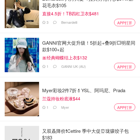
花毛衣$105
直接4.5折！TB四杠卫衣$481
3
Bernardelli
APP打开
GANNI官网大促升级！5折起+叠9折💥明星同
款$100+起
🎀经典蝴蝶结上衣$132
1
GANNI UK (AU)
APP打开
Myer彩妆2件7折💄YSL、阿玛尼、Prada
兰蔻持妆粉底液$44
1
Myer
APP打开
又双叒降价❗️Cettire 季中大促⏰珑骧饺子包
$183