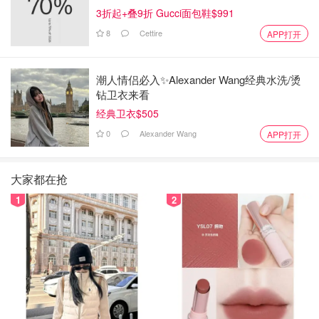
3折起+叠9折 Gucci面包鞋$991
8
Cettire
APP打开
潮人情侣必入✨Alexander Wang经典水洗/烫
钻卫衣来看
经典卫衣$505
0
Alexander Wang
APP打开
大家都在抢
1
2