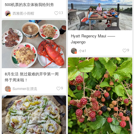
500机票的东京体验我给到夯
西雅图小雨帽
13
Hyatt Regency Maui ——
Japengo
小a1
9
8月生活 熬过最难的开学第一周
终于周末啦！
Summer在漂流
9