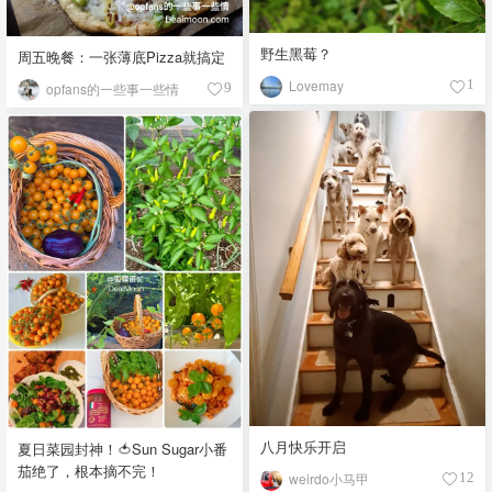
野生黑莓？
周五晚餐：一张薄底Pizza就搞定
Lovemay
1
opfans的一些事一些情
9
八月快乐开启
夏日菜园封神！🍅Sun Sugar小番
茄绝了，根本摘不完！
weirdo小马甲
12