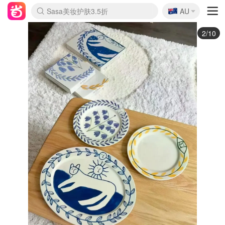
🇦🇺
Sasa美妆护肤3.5折
AU
lululemon折扣上新
SSENSE年中2.5折
FreshBeauty好价汇总
Cettire降价+叠9折
WWS Coles超市实拍
viagogo二手票捡漏
Myer超级周末
The Outnet奢牌1折起
David Jones 3折起
Flannels大牌1折
Perfumes Club护肤1折
AMIRO面罩$251
Amazon折扣汇总
eToro入金$200送$50
Amazon数码好物
ICONIC本周7.5折
ThedoubleF高奢地板价
Moose Knuckles 6折
丝芙兰5折起
EUFY摄像头$98
Selenichast首饰2折
Trip机票酒店促销
YSL送5件彩妆礼
Amazon家居好物
Amazon美妆护肤
雅漾大喷$8
过敏原检测盒$33
伊索独家赠50ml沐浴露
科颜氏高保湿面霜$29
SEALIFE海洋馆门票6折
丝塔芙大白罐$16
订阅Newsletter送香薰
Cult Beauty 6.8折
Harrods圣诞日历$525
LN-CC奢牌私促3折
d'Alba空姐喷雾$16
EVE LOM套装£56
Bernardelli独家4折
Adore Beauty 6折起
CT圣诞日历
Mytheresa奢品2.7折
Luxury Escapes 9折
Currentbody美容仪$881
MOON Garden Live
Roborock扫地机$649
Tingo Life水杯$24
Valentino官网5折
CR洗护套装$23
修丽可4件套$159
Myer彩妆2件7折
GANNI官网4.5折
Stylevana韩妆4折
Tessabit高奢8.5折
OGX洗发水$11
Amazon阿德莱德次日达
卡诗8.5折+赠礼
Philips Hue灯具8折
3/10