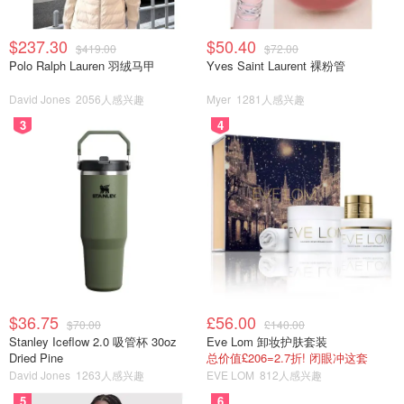
$237.30
$50.40
$419.00
$72.00
Polo Ralph Lauren 羽绒马甲
Yves Saint Laurent 裸粉管
David Jones
2056人感兴趣
Myer
1281人感兴趣
3
4
$36.75
£56.00
$70.00
£140.00
Stanley Iceflow 2.0 吸管杯 30oz
Eve Lom 卸妆护肤套装
Dried Pine
总价值£206=2.7折! 闭眼冲这套
David Jones
1263人感兴趣
EVE LOM
812人感兴趣
5
6