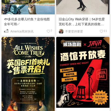
🐟多伦多去哪儿钓鱼？这份地图
旧金山City Walk穿搭｜54岁也爱
全年可用✅
宽松毛衣，上松下紧真的很救比
例
America周末快讯
不要坚持要爱
7
11