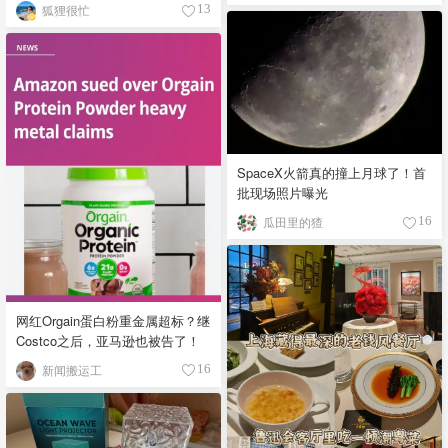
狐狸很忙
13
SpaceX火箭真的撞上月球了！首
批现场照片曝光
瓜田里的猹
16
网红Orgain蛋白粉重金属超标？继
Costco之后，亚马逊也被告了！
新闻搬运工
16