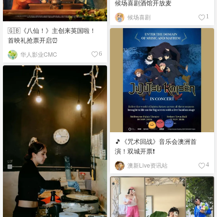
候场喜剧酒馆开放麦
候场喜剧
1
🇬🇧《八仙！》主创来英国啦！
首映礼抢票开启⏰
华人影业CMC
6
🎵《咒术回战》音乐会澳洲首
演！双城开票❗️
澳新Live资讯站
4