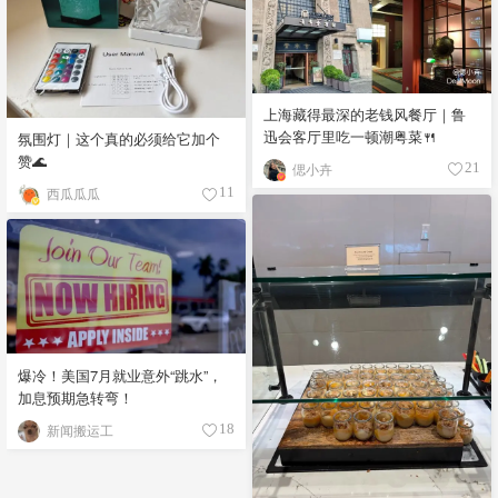
上海藏得最深的老钱风餐厅｜鲁
迅会客厅里吃一顿潮粤菜🍴
氛围灯｜这个真的必须给它加个
赞🌊
偲小卉
21
西瓜瓜瓜
11
爆冷！美国7月就业意外“跳水”，
加息预期急转弯！
新闻搬运工
18