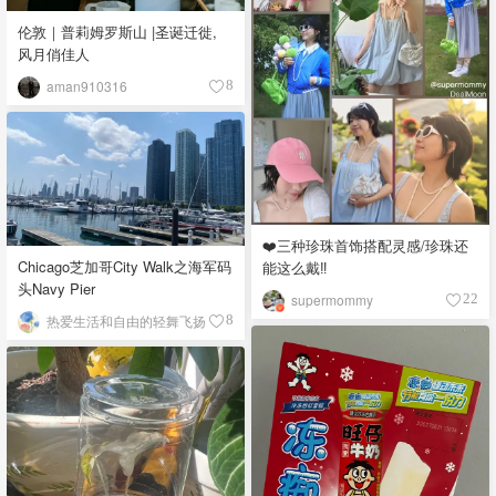
伦敦｜普莉姆罗斯山 |圣诞迁徙,
风月俏佳人
aman910316
8
❤️三种珍珠首饰搭配灵感/珍珠还
Chicago芝加哥City Walk之海军码
能这么戴‼️
头Navy Pier
supermommy
22
热爱生活和自由的轻舞飞扬
8