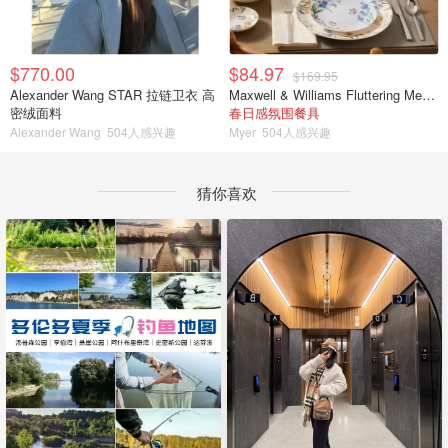
$770.00
$84.97
$169.95
Alexander Wang STAR 拉链卫衣 高
Maxwell & Williams Fluttering Meadow 12件餐具套装
密绒面料
春日感氛围餐具
Alexander Wang
504人感兴趣
Myer
504人感兴趣
猜你喜欢