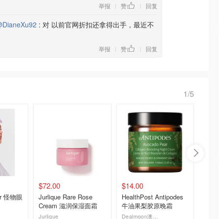
举报
赞
回复
|
|
DianeXu92
:
对 以前官网折扣还拿得出手，最近不
举报
赞
回复
|
|
1/5
$72.00
$14.00
$10.7
der 怪物眼
Jurlique Rare Rose
HealthPost Antipodes
The or
Cream 滋润保湿面霜
牛油果梨胶原晚霜
Moistu
湿面霜
Jurlique
Dealmoon澳新省钱快报