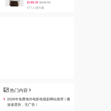
$189.00
$349.00
371人感兴趣
热门内容
0
$14.00
$2.00
$2.50
2026年免费海外电影电视剧网站推荐 | 播
dinary Natural
Antipodes 香草荚保湿
Centellian24 Madeca
放速度快，无广告！
rizing Factors 保
日霜 抗氧化
Derma 密集提拉面膜 1
片
The Ordinary AU
Dealmoon澳新省钱快报
Dealmoon澳新省钱快报