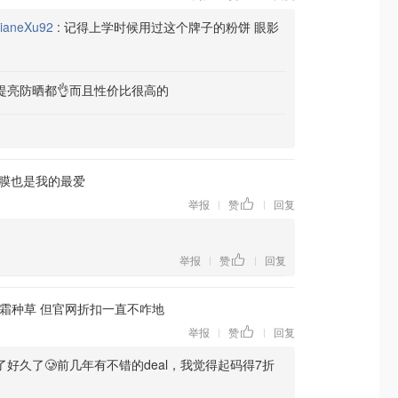
ianeXu92
:
记得上学时候用过这个牌子的粉饼 眼影
提亮防晒都👌而且性价比很高的
膜也是我的最爱
举报
赞
回复
|
|
举报
赞
回复
|
|
霜种草 但官网折扣一直不咋地
举报
赞
回复
|
|
了好久了🥲前几年有不错的deal，我觉得起码得7折