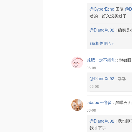
@CyberEcho
回复
@D
啥的，好久没买过了
@DianeXu92
:
确实是
3条相关评论
减肥一定不阔能
:
悦微眼
06-08
@DianeXu92
:
🤝🤝
06-08
labubu三倍多
:
黑曜石面
06-08
@DianeXu92
:
我也蹲
我才下手