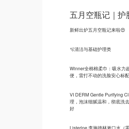
五月空瓶记｜护
新鲜出炉五月空瓶记来啦😍
🫧清洁与基础护理类
Winner全棉棉柔巾：吸
便，雷打不动的洗脸安心标
VI DERM Gentle Purify
理，泡沫细腻温和，彻底洗
好
Listerine 李施德林漱