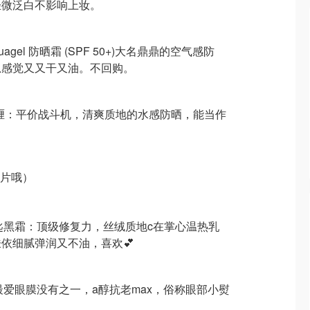
轻微泛白不影响上妆。
 Aquagel 防晒霜 (SPF 50+)大名鼎鼎的空气感防
总感觉又又干又油。不回购。
离啫喱：平价战斗机，清爽质地的水感防晒，能当作
一片哦）
玛尼 黑钥匙黑霜：顶级修复力，丝绒质地c在掌心温热乳
肤依细腻弹润又不油，喜欢💕
膜：最爱眼膜没有之一，a醇抗老max，俗称眼部小熨