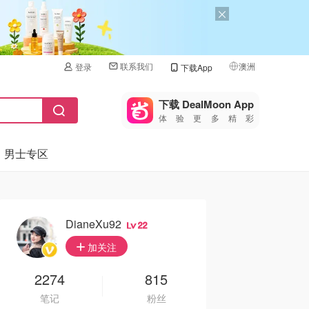
联系我们
澳洲
登录
下载App
🇺🇸
美国
下载 DealMoon App
体验更多精彩
🇨🇳
中国
男士专区
🇨🇦
加拿大
🇬🇧
英国
🇩🇪
德国
DianeXu92
22
🇫🇷
加关注
法国
🇮🇹
2274
815
意大利
笔记
粉丝
🇦🇺
澳洲