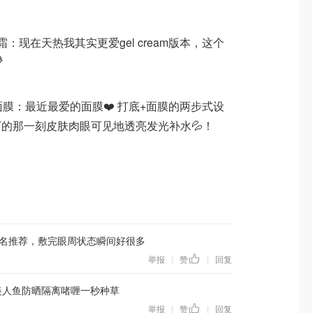
面霜：现在天热我其实更爱gel cream版本，这个

华面膜：最近最爱的面膜❤️ 打底+面膜的两步式设
的那一刻皮肤肉眼可见地透亮发光补水💦！
名推荐，敷完眼周状态瞬间好很多
举报
赞
回复
|
|
ke美人鱼防晒隔离啫喱一秒种草
举报
赞
回复
|
|