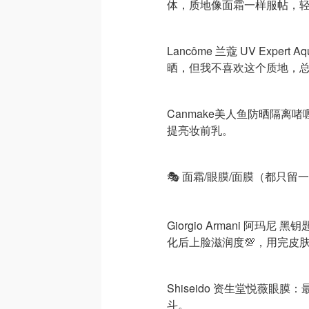
体，质地像面霜一样服帖，
Lancôme 兰蔻 UV Expert
晒，但我不喜欢这个质地，
Canmake美人鱼防晒隔
提亮妆前乳。
🎭 面霜/眼膜/面膜（都只留
Giorgio Armani 阿
化后上脸滋润度💯，用完皮
Shiseido 资生堂悦薇眼
斗。