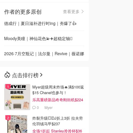
作者的更多原创
查看更多
🇳🇿
新西兰
德成行｜夏日滋补进行时ing｜夯爆了👍
Moody美瞳｜神仙花色💫➕超稳定轴🫆
2026·7月空瓶记｜法尔曼｜Revive｜薇诺娜
点击排行榜
Myer超级周末炸场🔥满$100返
$15 Chanel也参与！
乐高重磅新品咚奇刚街机$224
0
Myer
炸裂升级💥DJ折上3折 拉夫劳
伦羽绒马甲$237
全场1折起 Stanley拎拎杯$36