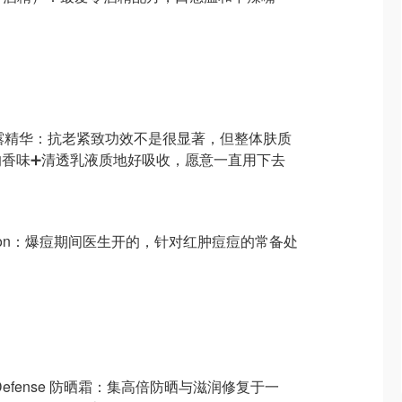
兰黛黑松露精华：抗老紧致功效不是很显著，但整体肤质
的香味➕清透乳液质地好吸收，愿意一直用下去
ate Lotion：爆痘期间医生开的，针对红肿痘痘的常备处
y UV Defense 防晒霜：集高倍防晒与滋润修复于一