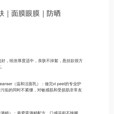
肤｜面膜眼膜｜防晒
水力超好，纸张厚度适中，亲肤不掉絮，悬挂款很方
配。
ing Cleanser（温和洁面乳）：做完vi peel的专业护
去污垢的同时不紧绷，对敏感肌和受损肌非常友
口水（零酒精）：最爱零酒精配方，口感温和不辣嘴