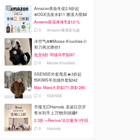
Amazon美妆冬促2.9折起
❄️OGX洗发水$11 雅漾大喷$8
Aveeno保湿身体乳$12/1L
0
Amazon澳洲亚马逊
冷空气❄️❌️Moose Knuckles小
剪刀再次降价❗️
低至6折 羽绒马甲$297
0
Moose Knuckles
SSENSE外套甩卖🔥3折起
❗SKIMS羊羔绒外套$242
Max Mara大衣$371/原$1280
0
SSENSE
手慢无💥Harrods 圣诞日历开
售🚨到手上万❗️抢到就赚❗️
2.3折→Revive/法尔曼等1件回
本！
0
Harrods