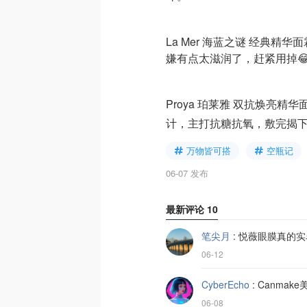
La Mer 海蓝之谜 经典精华
嫌有点太滋润了，赶紧用掉
Proya 珀莱雅 双抗焕亮精
计，主打抗糖抗氧，敷完揭下
万物皆可搭
空瓶记
06-07 发布
最新评论
10
笔尖月
:
悦薇眼膜真的实
06-12
CyberEcho
:
Canma
06-08