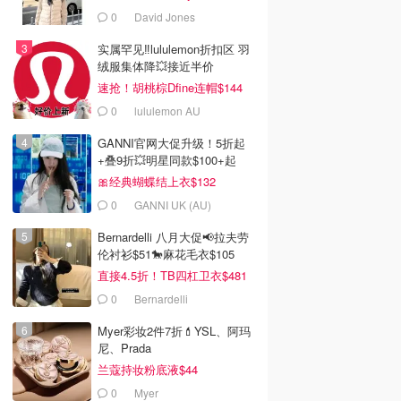
0
David Jones
实属罕见‼️lululemon折扣区 羽
绒服集体降💥接近半价
速抢！胡桃棕Dfine连帽$144
0
lululemon AU
GANNI官网大促升级！5折起
+叠9折💥明星同款$100+起
🎀经典蝴蝶结上衣$132
0
GANNI UK (AU)
Bernardelli 八月大促📢拉夫劳
伦衬衫$51🐎麻花毛衣$105
直接4.5折！TB四杠卫衣$481
0
Bernardelli
Myer彩妆2件7折💄YSL、阿玛
尼、Prada
兰蔻持妆粉底液$44
0
Myer