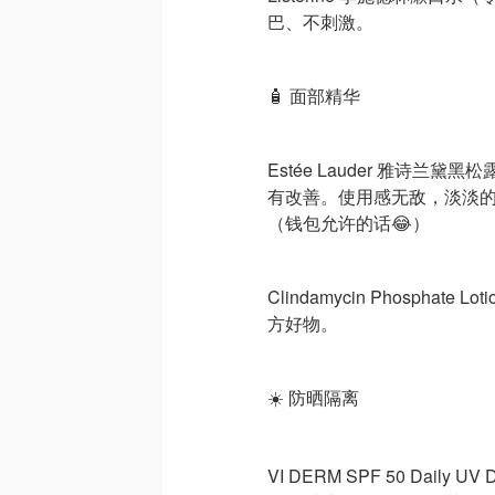
巴、不刺激。
🧴 面部精华
Estée Lauder 雅诗
有改善。使用感无敌，淡淡
（钱包允许的话😂）
Clindamycin Phosph
方好物。
☀️ 防晒隔离
VI DERM SPF 50 Dail