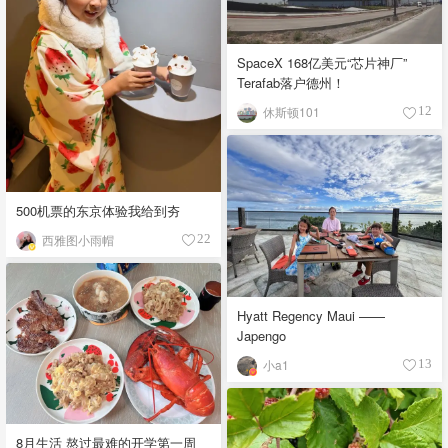
SpaceX 168亿美元“芯片神厂”
Terafab落户德州！
休斯顿101
12
500机票的东京体验我给到夯
西雅图小雨帽
22
Hyatt Regency Maui ——
Japengo
小a1
13
8月生活 熬过最难的开学第一周