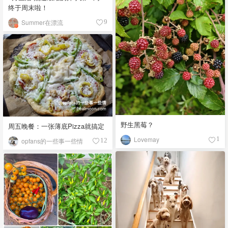
终于周末啦！
Summer在漂流
9
野生黑莓？
周五晚餐：一张薄底Pizza就搞定
Lovemay
1
opfans的一些事一些情
12