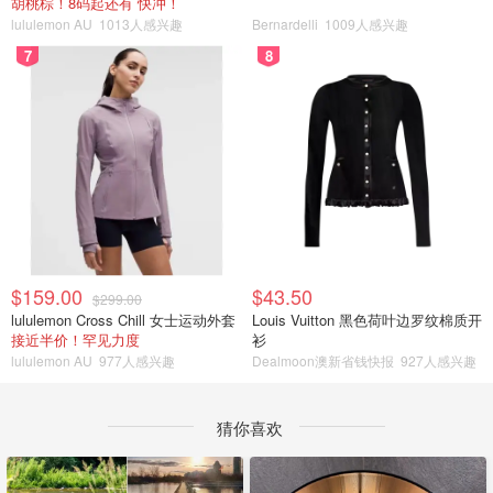
胡桃棕！8码起还有 快冲！
lululemon AU
1013人感兴趣
Bernardelli
1009人感兴趣
7
8
$159.00
$43.50
$299.00
lululemon Cross Chill 女士运动外套
Louis Vuitton 黑色荷叶边罗纹棉质开
接近半价！罕见力度
衫
lululemon AU
977人感兴趣
Dealmoon澳新省钱快报
927人感兴趣
猜你喜欢