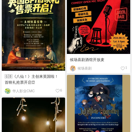
候场喜剧酒馆开放麦
候场喜剧
1
🇬🇧《八仙！》主创来英国啦！
首映礼抢票开启⏰
华人影业CMC
6