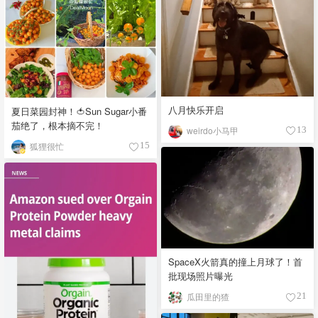
八月快乐开启
夏日菜园封神！🍅Sun Sugar小番
茄绝了，根本摘不完！
weirdo小马甲
13
狐狸很忙
15
SpaceX火箭真的撞上月球了！首
批现场照片曝光
瓜田里的猹
21