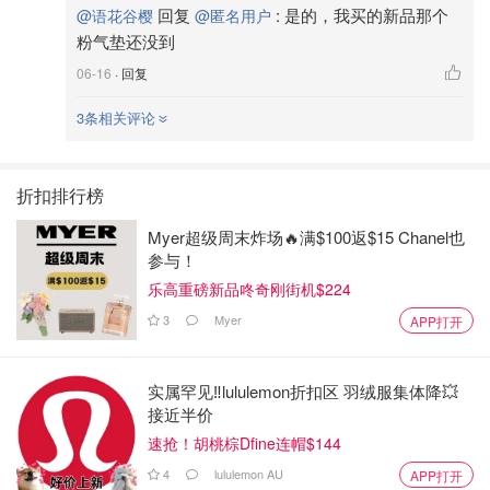
回复
:
是的，我买的新品那个
@语花谷樱
@匿名用户
粉气垫还没到
06-16
· 回复
3条相关评论
折扣排行榜
Myer超级周末炸场🔥满$100返$15 Chanel也
参与！
乐高重磅新品咚奇刚街机$224
3
Myer
APP打开
实属罕见‼️lululemon折扣区 羽绒服集体降💥
接近半价
速抢！胡桃棕Dfine连帽$144
4
lululemon AU
APP打开