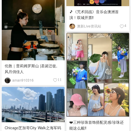
🎵《咒术回战》音乐会澳洲首
演！双城开票❗️
澳新Live资讯站
4
伦敦｜普莉姆罗斯山 |圣诞迁徙,
风月俏佳人
aman910316
11
❤️三种珍珠首饰搭配灵感/珍珠还
Chicago芝加哥City Walk之海军码
能这么戴‼️