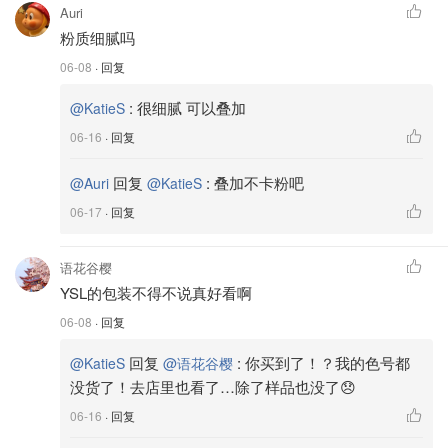
Auri
粉质细腻吗
06-08
· 回复
:
很细腻 可以叠加
@KatieS
06-16
· 回复
回复
:
叠加不卡粉吧
@Auri
@KatieS
06-17
· 回复
语花谷樱
YSL的包装不得不说真好看啊
06-08
· 回复
回复
:
你买到了！？我的色号都
@KatieS
@语花谷樱
没货了！去店里也看了…除了样品也没了😞
06-16
· 回复