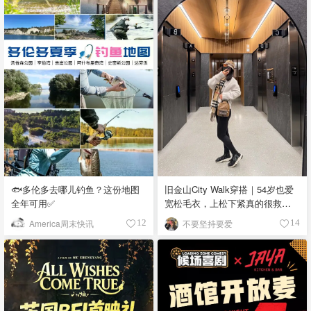
🐟多伦多去哪儿钓鱼？这份地图
旧金山City Walk穿搭｜54岁也爱
全年可用✅
宽松毛衣，上松下紧真的很救比
例
America周末快讯
不要坚持要爱
12
14