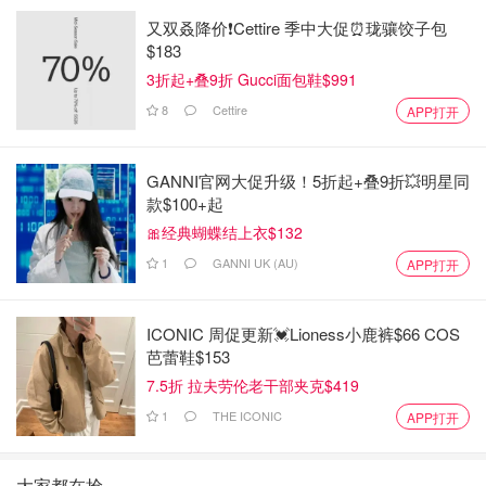
又双叒降价❗️Cettire 季中大促⏰珑骧饺子包
$183
3折起+叠9折 Gucci面包鞋$991
8
Cettire
APP打开
GANNI官网大促升级！5折起+叠9折💥明星同
款$100+起
🎀经典蝴蝶结上衣$132
1
GANNI UK (AU)
APP打开
ICONIC 周促更新💓Lioness小鹿裤$66 COS
芭蕾鞋$153
7.5折 拉夫劳伦老干部夹克$419
1
THE ICONIC
APP打开
大家都在抢