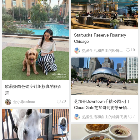
Starbucks Reserve Roastery
Chicago
热爱生活和自由的轻舞飞扬
10
歌莉娅白色镂空针织衫真的很百
搭
芝加哥Downtown千禧公园云门
金小希ssicaa
20
Cloud Gate芝加哥河街景❤️鳞次
栉比的高楼
热爱生活和自由的轻舞飞扬
7