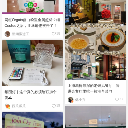
网红Orgain蛋白粉重金属超标？继
Costco之后，亚马逊也被告了！
新闻搬运工
18
上海藏得最深的老钱风餐厅｜鲁
迅会客厅里吃一顿潮粤菜🍴
氛围灯｜这个真的必须给它加个
赞🌊
偲小卉
32
西瓜瓜瓜
19