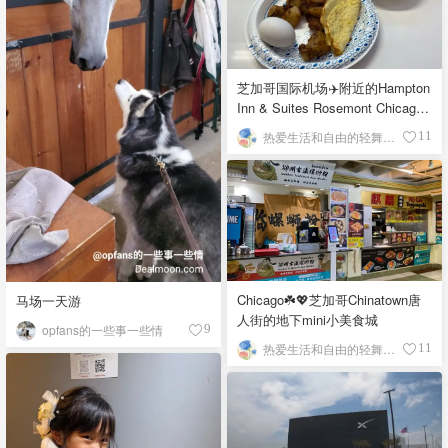
芝加哥国际机场✈️附近的Hampton
Inn & Suites Rosemont Chicago
O'Hare自助早餐
热爱生活和自由的轻舞飞扬
11
Chicago☘️💖芝加哥Chinatown唐
马场一天游
人街的地下mini小美食城
opfans的一些事一些情
9
热爱生活和自由的轻舞飞扬
11