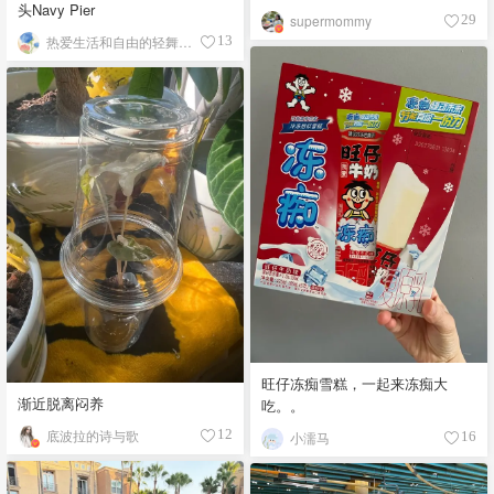
头Navy Pier
supermommy
29
热爱生活和自由的轻舞飞扬
13
旺仔冻痴雪糕，一起来冻痴大
渐近脱离闷养
吃。。
底波拉的诗与歌
12
小濡马
16