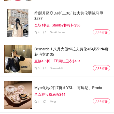
炸裂升级💥DJ折上3折 拉夫劳伦羽绒马甲
$237
全场1折起 Stanley拎拎杯$36
4
David Jones
APP打开
Bernardelli 八月大促📢拉夫劳伦衬衫$51🐎麻
花毛衣$105
直接4.5折！TB四杠卫衣$481
3
Bernardelli
APP打开
Myer彩妆2件7折💄YSL、阿玛尼、Prada
兰蔻持妆粉底液$44
1
Myer
APP打开