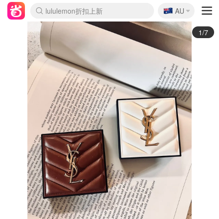
🇦🇺
Sasa美妆护肤3.5折
AU
lululemon折扣上新
SSENSE年中2.5折
FreshBeauty好价汇总
Cettire降价+叠9折
WWS Coles超市实拍
viagogo二手票捡漏
Myer超级周末
The Outnet奢牌1折起
David Jones 3折起
Flannels大牌1折
Perfumes Club护肤1折
AMIRO面罩$251
Amazon折扣汇总
eToro入金$200送$50
Amazon数码好物
ICONIC本周7.5折
ThedoubleF高奢地板价
Moose Knuckles 6折
丝芙兰5折起
EUFY摄像头$98
Selenichast首饰2折
Trip机票酒店促销
YSL送5件彩妆礼
Amazon家居好物
Amazon美妆护肤
雅漾大喷$8
过敏原检测盒$33
伊索独家赠50ml沐浴露
科颜氏高保湿面霜$29
SEALIFE海洋馆门票6折
丝塔芙大白罐$16
订阅Newsletter送香薰
Cult Beauty 6.8折
Harrods圣诞日历$525
LN-CC奢牌私促3折
d'Alba空姐喷雾$16
EVE LOM套装£56
Bernardelli独家4折
Adore Beauty 6折起
CT圣诞日历
Mytheresa奢品2.7折
Luxury Escapes 9折
Currentbody美容仪$881
MOON Garden Live
Roborock扫地机$649
Tingo Life水杯$24
Valentino官网5折
CR洗护套装$23
修丽可4件套$159
Myer彩妆2件7折
GANNI官网4.5折
Stylevana韩妆4折
Tessabit高奢8.5折
OGX洗发水$11
Amazon阿德莱德次日达
卡诗8.5折+赠礼
Philips Hue灯具8折
2/7