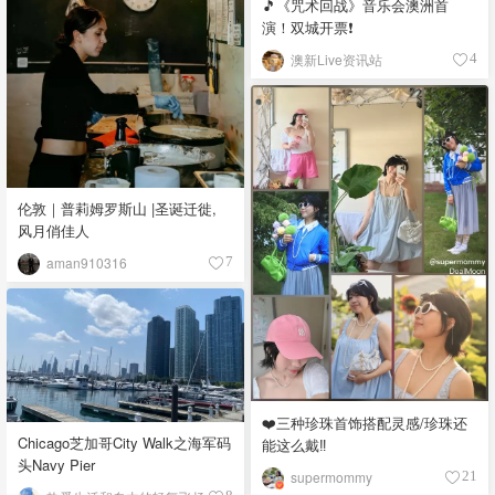
🎵《咒术回战》音乐会澳洲首
演！双城开票❗️
澳新Live资讯站
4
伦敦｜普莉姆罗斯山 |圣诞迁徙,
风月俏佳人
aman910316
7
❤️三种珍珠首饰搭配灵感/珍珠还
Chicago芝加哥City Walk之海军码
能这么戴‼️
头Navy Pier
supermommy
21