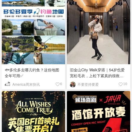
🐟多伦多去哪儿钓鱼？这份地图
旧金山City Walk穿搭｜54岁也爱
全年可用✅
宽松毛衣，上松下紧真的很救比
例
America周末快讯
不要坚持要爱
6
10