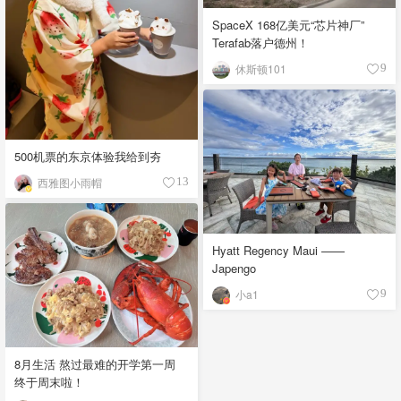
SpaceX 168亿美元“芯片神厂”
Terafab落户德州！
休斯顿101
9
500机票的东京体验我给到夯
西雅图小雨帽
13
Hyatt Regency Maui ——
Japengo
小a1
9
8月生活 熬过最难的开学第一周
终于周末啦！