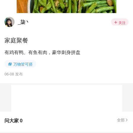
_柒丶
关注
家庭聚餐
有鸡有鸭、有鱼有肉，豪华刺身拼盘
万物皆可搭
06-08 发布
问大家
0
全部