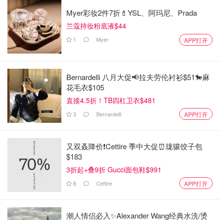
Myer彩妆2件7折💄YSL、阿玛尼、Prada
兰蔻持妆粉底液$44
1
Myer
APP打开
Bernardelli 八月大促📢拉夫劳伦衬衫$51🐎麻
花毛衣$105
直接4.5折！TB四杠卫衣$481
3
Bernardelli
APP打开
又双叒降价❗️Cettire 季中大促⏰珑骧饺子包
$183
3折起+叠9折 Gucci面包鞋$991
8
Cettire
APP打开
潮人情侣必入✨Alexander Wang经典水洗/烫