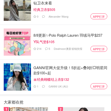
钻卫衣来看
经典卫衣$505
0
Alexander Wang
APP打开
8/8更新✨Polo Ralph Lauren 羽绒马甲$237
YSL气垫$105
214
5
Dealmoon澳新省钱快报
APP打开
GANNI官网大促升级！5折起+叠9折💥明星同
款$100+起
🎀经典蝴蝶结上衣$132
1
GANNI UK (AU)
APP打开
大家都在抢
1
2