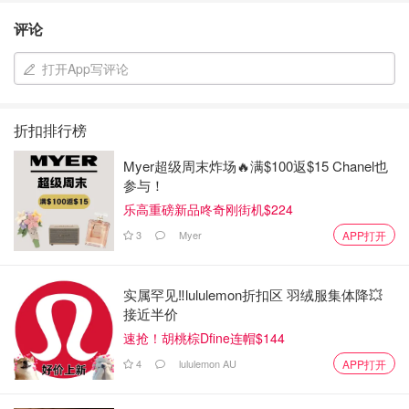
评论
打开App写评论
折扣排行榜
Myer超级周末炸场🔥满$100返$15 Chanel也
参与！
乐高重磅新品咚奇刚街机$224
3
Myer
APP打开
实属罕见‼️lululemon折扣区 羽绒服集体降💥
接近半价
速抢！胡桃棕Dfine连帽$144
4
lululemon AU
APP打开