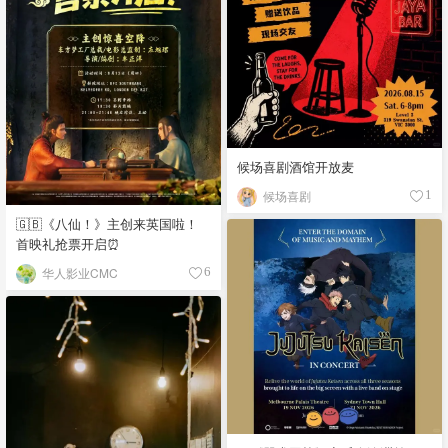
候场喜剧酒馆开放麦
候场喜剧
1
🇬🇧《八仙！》主创来英国啦！
首映礼抢票开启⏰
华人影业CMC
6