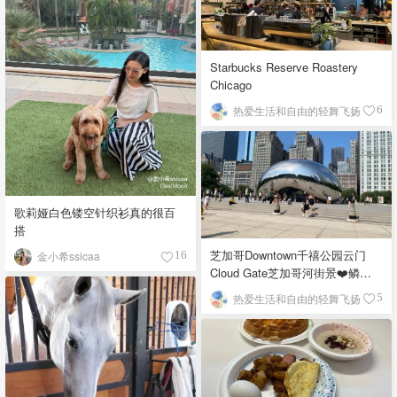
Starbucks Reserve Roastery
Chicago
热爱生活和自由的轻舞飞扬
6
歌莉娅白色镂空针织衫真的很百
搭
芝加哥Downtown千禧公园云门
金小希ssicaa
16
Cloud Gate芝加哥河街景❤️鳞次
栉比的高楼
热爱生活和自由的轻舞飞扬
5