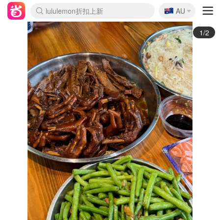
🇦🇺
Sasa美妆护肤3.5折
AU
lululemon折扣上新
SSENSE年中2.5折
FreshBeauty好价汇总
Cettire降价+叠9折
WWS Coles超市实拍
viagogo二手票捡漏
Myer超级周末
The Outnet奢牌1折起
David Jones 3折起
Flannels大牌1折
Perfumes Club护肤1折
AMIRO面罩$251
Amazon折扣汇总
eToro入金$200送$50
Amazon数码好物
ICONIC本周7.5折
ThedoubleF高奢地板价
Moose Knuckles 6折
丝芙兰5折起
EUFY摄像头$98
Selenichast首饰2折
Trip机票酒店促销
YSL送5件彩妆礼
Amazon家居好物
Amazon美妆护肤
雅漾大喷$8
过敏原检测盒$33
伊索独家赠50ml沐浴露
科颜氏高保湿面霜$29
SEALIFE海洋馆门票6折
丝塔芙大白罐$16
订阅Newsletter送香薰
Cult Beauty 6.8折
Harrods圣诞日历$525
LN-CC奢牌私促3折
d'Alba空姐喷雾$16
EVE LOM套装£56
Bernardelli独家4折
Adore Beauty 6折起
CT圣诞日历
Mytheresa奢品2.7折
Luxury Escapes 9折
Currentbody美容仪$881
MOON Garden Live
Roborock扫地机$649
Tingo Life水杯$24
Valentino官网5折
CR洗护套装$23
修丽可4件套$159
Myer彩妆2件7折
GANNI官网4.5折
Stylevana韩妆4折
Tessabit高奢8.5折
OGX洗发水$11
Amazon阿德莱德次日达
卡诗8.5折+赠礼
Philips Hue灯具8折
2/2