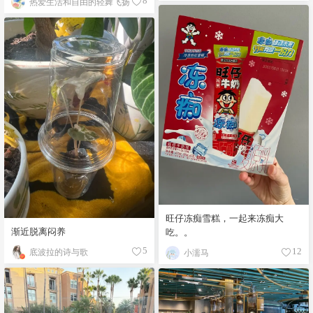
热爱生活和自由的轻舞飞扬
8
旺仔冻痴雪糕，一起来冻痴大
渐近脱离闷养
吃。。
底波拉的诗与歌
5
小濡马
12