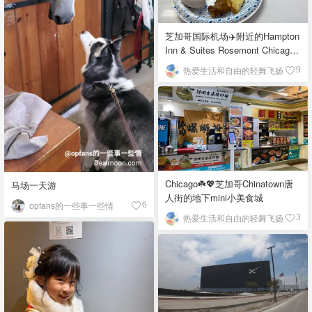
芝加哥国际机场✈️附近的Hampton
Inn & Suites Rosemont Chicago
O'Hare自助早餐
热爱生活和自由的轻舞飞扬
9
Chicago☘️💖芝加哥Chinatown唐
马场一天游
人街的地下mini小美食城
opfans的一些事一些情
6
热爱生活和自由的轻舞飞扬
3