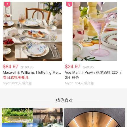
7
8
$84.97
$24.97
$169.95
$49.95
Maxwell & Williams Fluttering Meadow 12件餐具套装
Vue Martini Prawn 鸡尾酒杯 220ml
春日感氛围餐具
2只 粉色
Myer
822人感兴趣
Myer
724人感兴趣
猜你喜欢