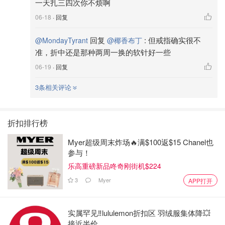
一天扎三四次你不烦啊
06-18
· 回复
回复
:
但戒指确实很不
@MondayTyrant
@椰香布丁
准，折中还是那种两周一换的软针好一些
06-19
· 回复
3条相关评论
折扣排行榜
Myer超级周末炸场🔥满$100返$15 Chanel也
参与！
乐高重磅新品咚奇刚街机$224
3
Myer
APP打开
实属罕见‼️lululemon折扣区 羽绒服集体降💥
接近半价