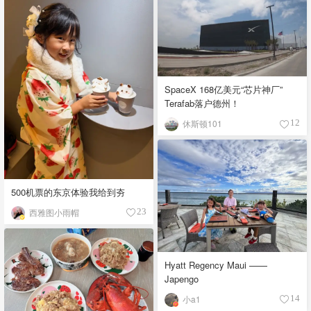
SpaceX 168亿美元“芯片神厂”
Terafab落户德州！
休斯顿101
12
500机票的东京体验我给到夯
西雅图小雨帽
23
Hyatt Regency Maui ——
Japengo
小a1
14