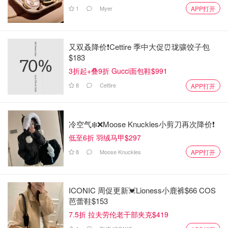
1
Myer
APP打开
又双叒降价❗️Cettire 季中大促⏰珑骧饺子包
$183
3折起+叠9折 Gucci面包鞋$991
8
Cettire
APP打开
冷空气❄️❌️Moose Knuckles小剪刀再次降价❗️
低至6折 羽绒马甲$297
8
Moose Knuckles
APP打开
ICONIC 周促更新💓Lioness小鹿裤$66 COS
芭蕾鞋$153
7.5折 拉夫劳伦老干部夹克$419