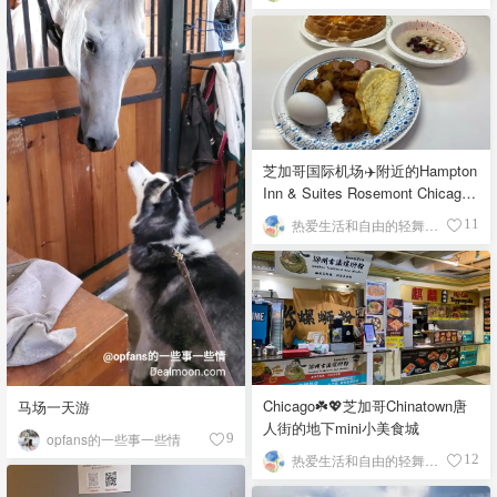
芝加哥国际机场✈️附近的Hampton
Inn & Suites Rosemont Chicago
O'Hare自助早餐
热爱生活和自由的轻舞飞扬
11
Chicago☘️💖芝加哥Chinatown唐
马场一天游
人街的地下mini小美食城
opfans的一些事一些情
9
热爱生活和自由的轻舞飞扬
12