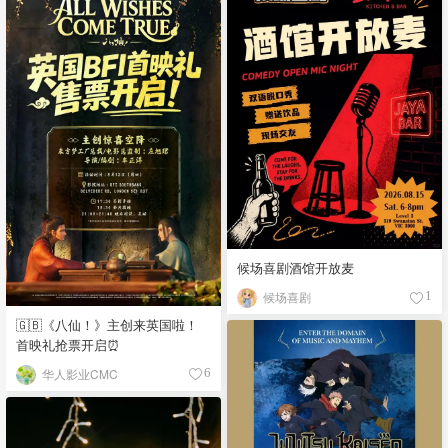
候场喜剧酒馆开放麦
候场喜剧
1
🇬🇧《八仙！》主创来英国啦！
首映礼抢票开启⏰
华人影业CMC
6