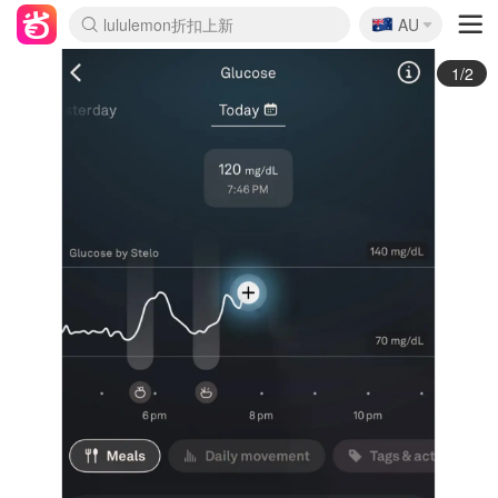
🇦🇺
Sasa美妆护肤3.5折
AU
lululemon折扣上新
SSENSE年中2.5折
FreshBeauty好价汇总
Cettire降价+叠9折
WWS Coles超市实拍
viagogo二手票捡漏
Myer超级周末
The Outnet奢牌1折起
David Jones 3折起
Flannels大牌1折
Perfumes Club护肤1折
AMIRO面罩$251
Amazon折扣汇总
eToro入金$200送$50
Amazon数码好物
ICONIC本周7.5折
ThedoubleF高奢地板价
Moose Knuckles 6折
丝芙兰5折起
EUFY摄像头$98
Selenichast首饰2折
Trip机票酒店促销
YSL送5件彩妆礼
Amazon家居好物
Amazon美妆护肤
雅漾大喷$8
过敏原检测盒$33
伊索独家赠50ml沐浴露
科颜氏高保湿面霜$29
SEALIFE海洋馆门票6折
丝塔芙大白罐$16
订阅Newsletter送香薰
Cult Beauty 6.8折
Harrods圣诞日历$525
LN-CC奢牌私促3折
d'Alba空姐喷雾$16
EVE LOM套装£56
Bernardelli独家4折
Adore Beauty 6折起
CT圣诞日历
Mytheresa奢品2.7折
Luxury Escapes 9折
Currentbody美容仪$881
MOON Garden Live
Roborock扫地机$649
Tingo Life水杯$24
Valentino官网5折
CR洗护套装$23
修丽可4件套$159
Myer彩妆2件7折
GANNI官网4.5折
Stylevana韩妆4折
Tessabit高奢8.5折
OGX洗发水$11
Amazon阿德莱德次日达
卡诗8.5折+赠礼
Philips Hue灯具8折
2/2