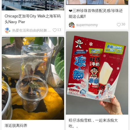
❤️三种珍珠首饰搭配灵感/珍珠还
Chicago芝加哥City Walk之海军码
能这么戴‼️
头Navy Pier
supermommy
30
热爱生活和自由的轻舞飞扬
13
旺仔冻痴雪糕，一起来冻痴大
渐近脱离闷养
吃。。