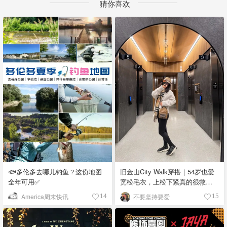
猜你喜欢
🐟多伦多去哪儿钓鱼？这份地图
旧金山City Walk穿搭｜54岁也爱
全年可用✅
宽松毛衣，上松下紧真的很救比
例
America周末快讯
不要坚持要爱
14
15