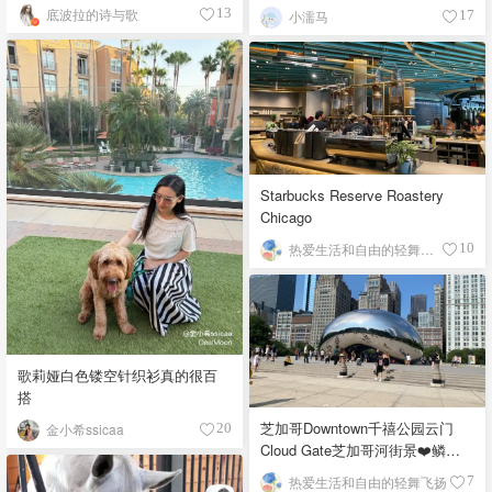
底波拉的诗与歌
13
小濡马
17
Starbucks Reserve Roastery
Chicago
热爱生活和自由的轻舞飞扬
10
歌莉娅白色镂空针织衫真的很百
搭
芝加哥Downtown千禧公园云门
金小希ssicaa
20
Cloud Gate芝加哥河街景❤️鳞次
栉比的高楼
热爱生活和自由的轻舞飞扬
7