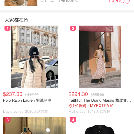
1
THE ICONIC
APP打开
大家都在抢
1
2
$237.30
$294.30
$419.00
$655.00
Polo Ralph Lauren 羽绒马甲
Faithfull The Brand Marais 格纹亚麻吊带中长连衣裙
额外9折码：MYEXTRA10
David Jones
2036人感兴趣
Mytheresa
1543人感兴趣
3
4