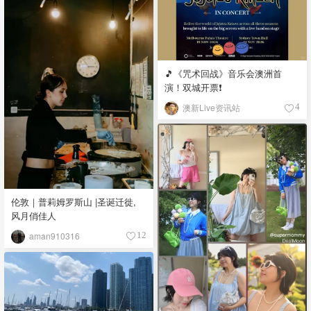
🎵《咒术回战》音乐会澳洲首
演！双城开票❗️
澳新Live资讯站
4
伦敦｜普莉姆罗斯山 |圣诞迁徙,
风月俏佳人
aman910316
12