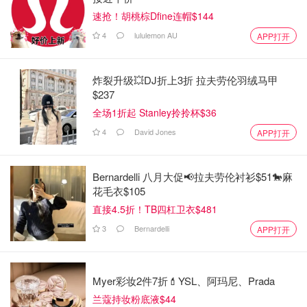
速抢！胡桃棕Dfine连帽$144
4
lululemon AU
APP打开
炸裂升级💥DJ折上3折 拉夫劳伦羽绒马甲
$237
全场1折起 Stanley拎拎杯$36
4
David Jones
APP打开
Bernardelli 八月大促📢拉夫劳伦衬衫$51🐎麻
花毛衣$105
直接4.5折！TB四杠卫衣$481
3
Bernardelli
APP打开
Myer彩妆2件7折💄YSL、阿玛尼、Prada
兰蔻持妆粉底液$44