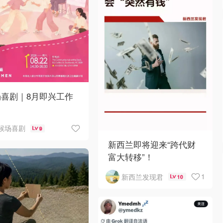
场喜剧｜8月即兴工作
候场喜剧
9
新西兰即将迎来“跨代财
富大转移”！
1
新西兰发现君
10