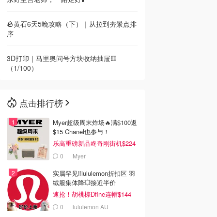
🪨黄石6天5晚攻略（下）｜从拉到夯景点排
序
3D打印｜马里奥问号方块收纳抽屉🟨
（1/100）
点击排行榜
Myer超级周末炸场🔥满$100返
$15 Chanel也参与！
乐高重磅新品咚奇刚街机$224
0
Myer
实属罕见‼️lululemon折扣区 羽
绒服集体降💥接近半价
速抢！胡桃棕Dfine连帽$144
0
lululemon AU