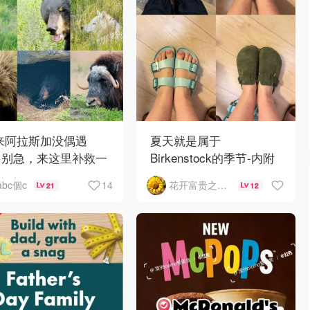
 来阿拉斯加没偶遇
夏天就是属于
？别急，来这里补救一
Birkenstock的季节-内附
！
如何选择
14
abc個c
花开富贵之Mo个Mo
21
12