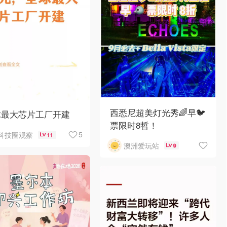
西悉尼超美灯光秀🌈早🐦
球最大芯片工厂开建
票限时8哲！
5
科技圈观察
11
澳洲爱玩站
9