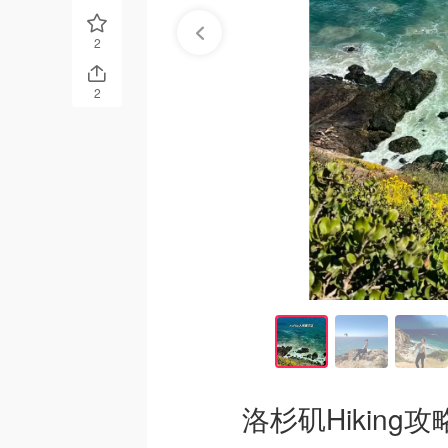
2
2
洛杉矶Hikin