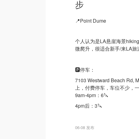
步
📍Point Dume
个人认为是LA悬崖海景hiki
微爬升，很适合新手/来LA
🅿️停车：
7103 Westward Beach Rd, 
上，付费停车，车位不少，
9am-4pm：6🔪
4pm后：3🔪
06-08 发布