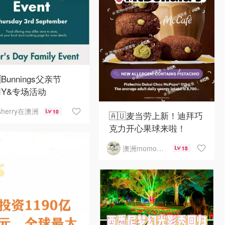
Bunnings父亲节
DIY&专场活动
sherry在澳洲
10
🇦🇺麦当劳上新！迪拜巧
克力开心果球来啦！
澳洲momo爱吃
13