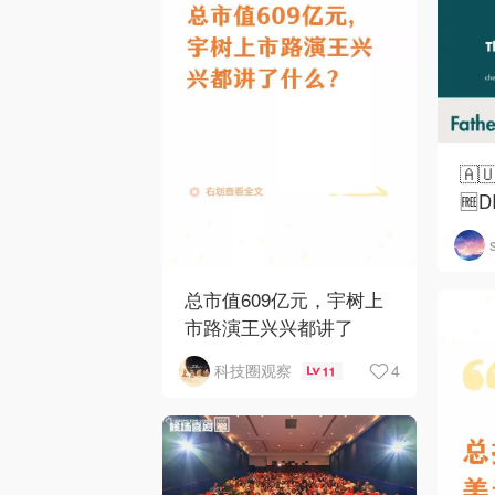
🇦
🆓
总市值609亿元，宇树上
市路演王兴兴都讲了
4
科技圈观察
11