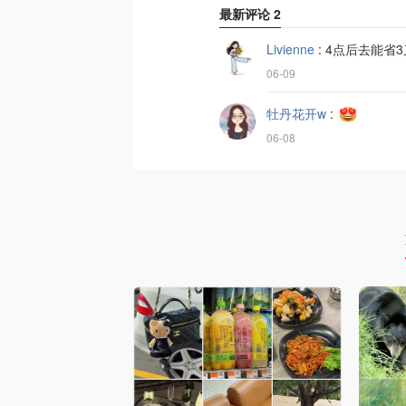
最新评论
2
Livienne
:
4点后去能省
06-09
牡丹花开w
:
06-08