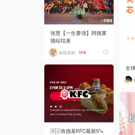
张慧【一生要强】阿德莱
德站结束
候场喜剧
9
全
🇦🇺肯德基KFC最新5🔪