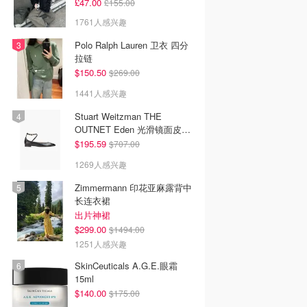
£47.00
£155.00
1761人感兴趣
Polo Ralph Lauren 卫衣 四分
拉链
$150.50
$269.00
1441人感兴趣
Stuart Weitzman THE
OUTNET Eden 光滑镜面皮芭
蕾平底鞋
$195.59
$707.00
1269人感兴趣
Zimmermann 印花亚麻露背中
长连衣裙
出片神裙
$299.00
$1494.00
1251人感兴趣
SkinCeuticals A.G.E.眼霜
15ml
$140.00
$175.00