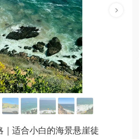
1
/8
g攻略｜适合小白的海景悬崖徒