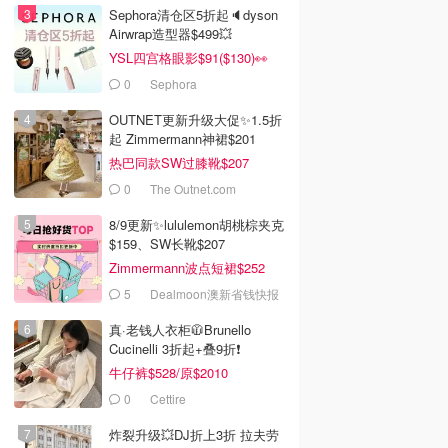
Sephora清仓区5折起🔈dyson
Airwrap造型器$499💥
YSL四宫格眼影$91($130)👀
0
Sephora
OUTNET更新升级大促✨1.5折
起 Zimmermann神裙$201
热巴同款SW过膝靴$207
0
The Outnet.com
8/9更新✨lululemon胡桃棕夹克
$159、SW长靴$207
Zimmermann波点短裙$252
5
Dealmoon澳新省钱快报
真·老钱人衣柜🧥Brunello
Cucinelli 3折起+叠9折❗️
牛仔裤$528/原$2010
0
Cettire
炸裂升级💥DJ折上3折 拉夫劳