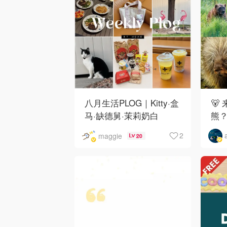
八月生活PLOG｜Kitty·盒
🐻
马·缺德舅·茉莉奶白
熊
·Costco·Wendy's
下
2
maggie
20