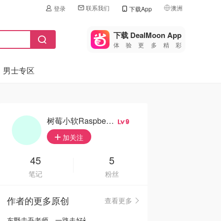
联系我们
澳洲
登录
下载App
🇺🇸
美国
下载 DealMoon App
体验更多精彩
🇨🇳
中国
男士专区
🇨🇦
加拿大
🇬🇧
英国
🇩🇪
德国
树莓小软RaspberryRuan
9
🇫🇷
加关注
法国
🇮🇹
45
5
意大利
笔记
粉丝
🇦🇺
澳洲
作者的更多原创
查看更多
🇳🇿
新西兰
东野圭吾老师，一路走好🕯️