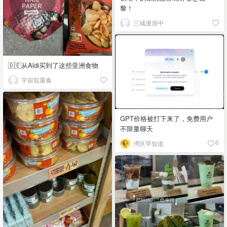
黎！
三城漫游中
🇩🇪从Aldi买到了这些亚洲食物
宇宙双重奏
GPT价格被打下来了，免费用户
不限量聊天
湾区早知道
6