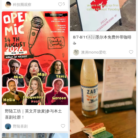
科技圈观察
5
8/7-8/11🇦🇺墨尔本免费外带咖啡
☕
澳洲momo爱吃
野陆工坊｜英文开放麦|参与本土
喜剧社群！
野陆喜剧