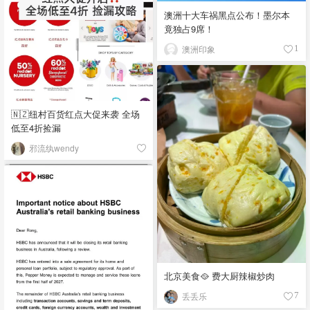
澳洲十大车祸黑点公布！墨尔本
竟独占9席！
澳洲印象
1
🇳🇿纽村百货红点大促来袭 全场
低至4折捡漏
邪流纨wendy
北京美食🥘 费大厨辣椒炒肉
丢丢乐
7