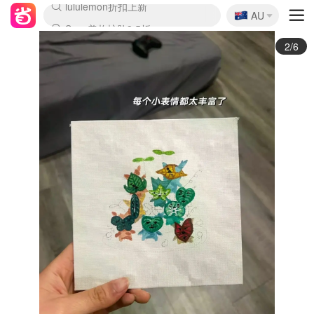
🇦🇺
Sasa美妆护肤3.5折
AU
lululemon折扣上新
SSENSE年中3折
FreshBeauty好价汇总
Cettire降价+叠9折
WWS Coles超市实拍
viagogo二手票捡漏
Myer超级周末1折
The Outnet奢牌1折起
David Jones 3折起
Flannels大牌1折
Perfumes Club护肤1折
AMIRO返校季6.2折
Amazon折扣汇总
eToro入金$200送$50
Amazon数码好物
ICONIC本周7.5折
ThedoubleF高奢地板价
Moose Knuckles 6折
丝芙兰5折起
EUFY官网3.7折起
Selenichast首饰2折
Trip机票酒店促销
YSL送5件彩妆礼
Amazon家居好物
Amazon美妆护肤
雅漾大喷$8
过敏原检测盒$33
伊索独家赠50ml沐浴露
科颜氏清仓3折
SEALIFE海洋馆门票6折
丝塔芙大白罐$16
订阅Newsletter送香薰
Cult Beauty 6.8折
Harrods圣诞日历2.3折
LN-CC奢牌私促3折
d'Alba空姐喷雾$16
EVE LOM套装逆天2折
Bernardelli独家4折
Adore Beauty 6折起
CT圣诞日历
Mytheresa奢品2.7折
Luxury Escapes 9折
Currentbody美容仪9折
MOON Garden Live
Roborock扫地机3.7折
Tingo Life水杯$24
Valentino官网5折
CR洗发护发6.3折
修丽可套装7.4折
Myer彩妆2件7折
GANNI官网4.5折
Stylevana韩妆4折
Tessabit高奢8.5折
OGX洗护4折
Amazon阿德莱德次日达
卡诗8.5折+赠礼
Philips Hue灯具8折
3/6