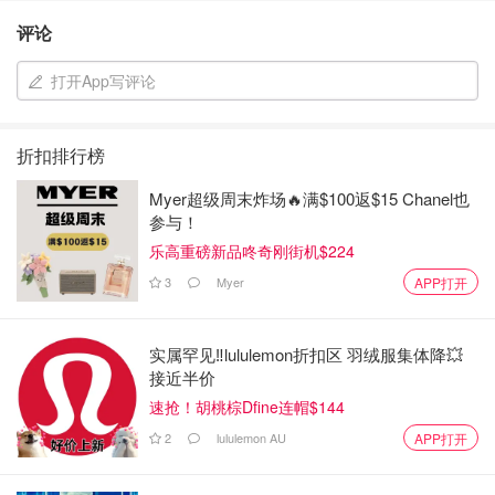
评论
打开App写评论
折扣排行榜
Myer超级周末炸场🔥满$100返$15 Chanel也
参与！
乐高重磅新品咚奇刚街机$224
3
Myer
APP打开
实属罕见‼️lululemon折扣区 羽绒服集体降💥
接近半价
速抢！胡桃棕Dfine连帽$144
2
lululemon AU
APP打开