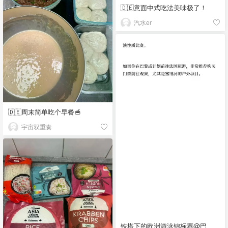
🇩🇪意面中式吃法美味极了！
汽水er
🇩🇪周末简单吃个早餐🥣
宇宙双重奏
铁塔下的欧洲游泳锦标赛@巴