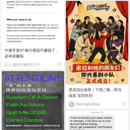
中澳开麦37-银行都说不赚钱了，
还有啥赚钱
溜达中澳的王公子
悉尼演出推荐｜下周二晚，即兴
搞笑 笑到失控
RollingDonkey