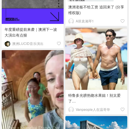
澳洲老板不给工资 追回来了 (分享
维权版)
A班袁湘琴1
年度重磅提前来袭｜澳洲下一波
大演出有点狠
澳洲LUCID音乐演出
特鲁多光膀热吻水果姐！别太爱
了…
Vanpeople人在温哥华