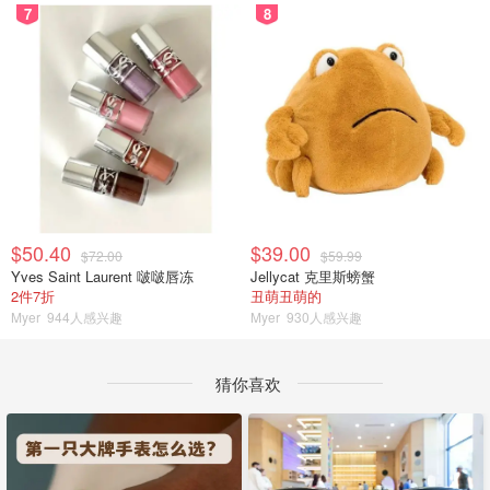
7
8
$50.40
$39.00
$72.00
$59.99
Yves Saint Laurent 啵啵唇冻
Jellycat 克里斯螃蟹
2件7折
丑萌丑萌的
Myer
944人感兴趣
Myer
930人感兴趣
猜你喜欢