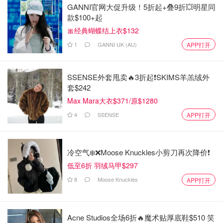
GANNI官网大促升级！5折起+叠9折💥明星同
款$100+起
🎀经典蝴蝶结上衣$132
1
GANNI UK (AU)
APP打开
SSENSE外套甩卖🔥3折起❗SKIMS羊羔绒外
套$242
Max Mara大衣$371/原$1280
4
SSENSE
APP打开
冷空气❄️❌️Moose Knuckles小剪刀再次降价❗️
低至6折 羽绒马甲$297
8
Moose Knuckles
APP打开
Acne Studios全场6折🔥魔术贴厚底鞋$510 笑