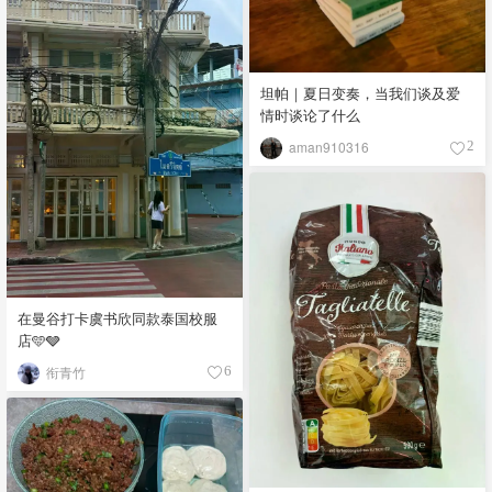
坦帕｜夏日变奏，当我们谈及爱
情时谈论了什么
aman910316
2
在曼谷打卡虞书欣同款泰国校服
店🩵🩶
衔青竹
6