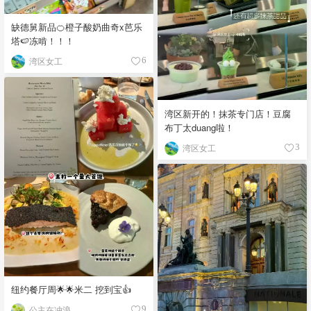
缺德舅新品🍊橙子酸奶曲奇x芭乐
塔🍉冻啃！！！
湾区女工
6
湾区新开的！抹茶专门店！豆腐
布丁太duang啦！
湾区女工
3
纽约餐厅周🌟🌟米二 挖到宝👍
公主在冲浪
9