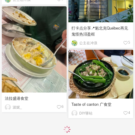
打卡点分享📍魁北克Québec再见
鬼怪热泪盈框
公主在冲浪
5
法拉盛港食堂
Taste of canton 广食堂
波妮_
6
DIY驿站
4