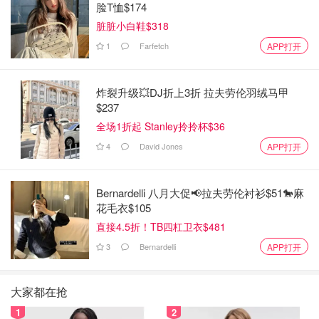
脸T恤$174
脏脏小白鞋$318
1
Farfetch
APP打开
炸裂升级💥DJ折上3折 拉夫劳伦羽绒马甲
$237
全场1折起 Stanley拎拎杯$36
4
David Jones
APP打开
Bernardelli 八月大促📢拉夫劳伦衬衫$51🐎麻
花毛衣$105
直接4.5折！TB四杠卫衣$481
3
Bernardelli
APP打开
大家都在抢
1
2