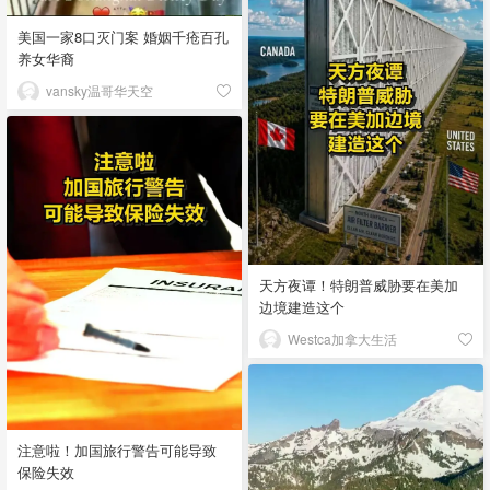
美国一家8口灭门案 婚姻千疮百孔
养女华裔
vansky温哥华天空
天方夜谭！特朗普威胁要在美加
边境建造这个
Westca加拿大生活
注意啦！加国旅行警告可能导致
保险失效