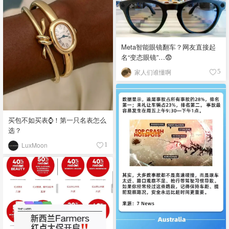
Meta智能眼镜翻车？网友直接起
名“变态眼镜”…😨
家人们谁懂啊
5
买包不如买表⌚️！第一只名表怎么
选？
LuxMoon
1