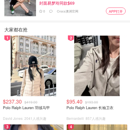
封面易梦玲同款$69
0
Crocs澳洲官网
APP打开
大家都在抢
1
2
$237.30
$95.40
$419.00
$193.00
Polo Ralph Lauren 羽绒马甲
Polo Ralph Lauren 长袖卫衣
David Jones
2041人感兴趣
Bernardelli
857人感兴趣
3
4