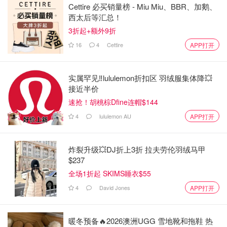
Cettire 必买销量榜 - Miu Miu、BBR、加鹅、
西太后等汇总！
3折起+额外9折
16
4
Cettire
APP打开
实属罕见‼️lululemon折扣区 羽绒服集体降💥
接近半价
速抢！胡桃棕Dfine连帽$144
4
lululemon AU
APP打开
炸裂升级💥DJ折上3折 拉夫劳伦羽绒马甲
$237
全场1折起 SKIMS睡衣$55
4
David Jones
APP打开
暖冬预备🔥2026澳洲UGG 雪地靴和拖鞋 热