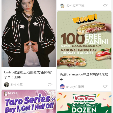
留！
多伦多不下班
1
Umbro这是把运动服做成“巫师袍”
悉尼Barangaroo🆓送100份帕尼尼
了？！🧙‍♂️⚽️
🥪
种点小草
6
sherry在澳洲
1