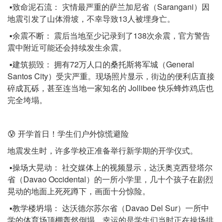
▪️致命泥石流： 灾情最严重的萨兰加尼省（Sarangani）因
地震引发了山体滑坡，不幸导致13人被埋身亡。
▪️余震不断： 震后当地至少记录到了138次余震，官方警告
震中附近可能还会持续发生余震。
▪️建筑损毁： 拥有72万人口的桑托斯将军城（General
Santos City）受灾严重。现场照片显示，街边的便利店直接
碎成瓦砾，甚至连当地一家知名的 Jollibee 快乐蜂炸鸡店也
完全垮塌。
😰 开学首日！学生们户外惊慌避险
地震发生时，许多学校正准备举行新学期的开学仪式。
▪️操场大晃动： 社交媒体上的视频显示，达沃奥克西登塔尔
省（Davao Occidental）的一所小学里，几十个孩子在剧烈
晃动的地面上死死蹲下，画面十分惊险。
▪️教学楼坍塌： 达沃德尔苏尔省（Davao Del Sur）一所中
学的体育场顶棚轰然倒塌，幸运的是学生们当时正在操场排