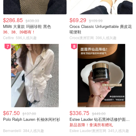
$286.85
$69.29
$438.33
$109.99
MM6 大童款 玛丽珍鞋 黑色
Crocs Classic Unfurgettable 麂皮花
36、38、39都有！
呢便鞋
Cettire
596人感兴趣
Crocs澳洲官网
396人感兴趣
7
8
$67.50
$336.75
$137.00
$449.00
Polo Ralph Lauren 长袖休闲衬衫
Estee Lauder 钻石黑神话修护面霜 30ml
新品首降！拿满所有赠礼
Bernardelli
384人感兴趣
Estee Lauder澳洲官网
345人感兴趣