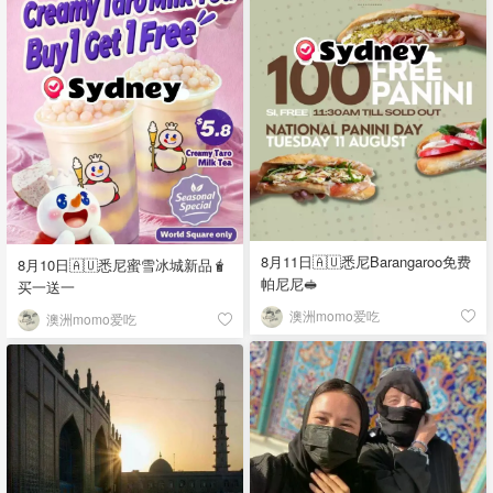
8月11日🇦🇺悉尼Barangaroo免费
8月10日🇦🇺悉尼蜜雪冰城新品🧋
帕尼尼🥪
买一送一
澳洲momo爱吃
澳洲momo爱吃