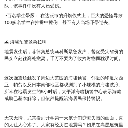
队，该事件中没有人员受伤。
▪️百名学生晕厥： 在达沃市的升旗仪式上，巨大的恐慌导致
100多名学生在推搡中擦伤，甚至有人当场吓晕过去。
🌊 海啸预警紧急拉响
地震发生后，菲律宾总统马科斯紧急发声，督促受灾省份的
民众立刻往高处撤离，千万不要为了收拾财物而耽误时间。
这次强震还触发了周边大范围的海啸预警。邻近的印度尼西
亚、帕劳以及日本南部地区都观测到了小规模的海啸波浪。
所幸在地震发生约5小时后，太平洋海啸预警中心表示海啸
威胁已基本解除，但依然提醒沿海居民保持警惕。
天灾无情，尤其看到开学第一天孩子们惊慌失措的画面，真
的太让人心疼了。大家有经历过地震吗？如果在高层建筑里