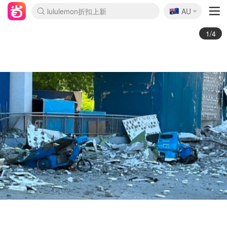
🇦🇺
Sasa美妆护肤3.5折
AU
lululemon折扣上新
SSENSE年中2.5折
FreshBeauty好价汇总
Cettire降价+叠9折
WWS Coles超市实拍
viagogo二手票捡漏
Myer折扣汇总
The Outnet奢牌1折起
David Jones 3折起
Flannels大牌1折
Perfumes Club护肤1折
AMIRO面罩$251
Amazon折扣汇总
Amazon数码好物
ThedoubleF高奢地板价
Moose Knuckles 6折
EUFY摄像头$98
Selenichast首饰2折
悉尼-墨尔本机票$29
Amazon家居好物
Amazon美妆护肤
雅漾大喷$8
过敏原检测盒$33
科颜氏高保湿面霜$29
SEALIFE海洋馆门票6折
丝塔芙大白罐$16
订阅Newsletter送香薰
Harrods圣诞日历$525
LN-CC奢牌私促
d'Alba空姐喷雾$16
EVE LOM套装£56
Bernardelli独家4折
Adore Beauty 6折起
Mytheresa奢品2.7折
Currentbody美容仪$881
MOON Garden Live
CR洗护套装$23
GANNI官网4.5折
Stylevana韩妆4折
Tessabit高奢8.5折
OGX洗发水$11
Amazon阿德莱德次日达
卡诗8.5折+赠礼
Philips Hue灯具8折
La Mer送8件礼值$529
始祖鸟 石头岛 8折
雅诗兰黛7.5折+赠礼
祖玛珑赠5件礼
惊❗️修丽可赠42ml精华
Loewe/BBR高奢8折
黑五价❗阿玛尼全场8折
Crocs洞洞鞋$36
A王情侣卫衣推荐
三星4K智能电视$664
倩碧7.5折+赠$110礼
Bobbi Brown 8折+赠礼
M.A.C 7.5折+赠彩妆套装
2/4