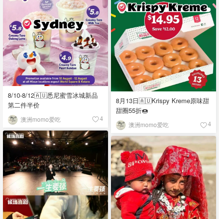
8/10-8/12🇦🇺悉尼蜜雪冰城新品
8月13日🇦🇺Krispy Kreme原味甜
第二件半价
甜圈55折🍩
澳洲momo爱吃
4
澳洲momo爱吃
4