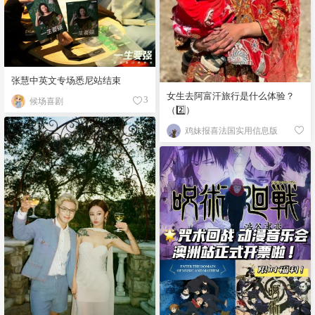
张慧中英文专场悉尼站结束
女生去阿富汗旅行是什么体验？
候场喜剧
3
（2️⃣）
鸡妹报喜法国实用信息版