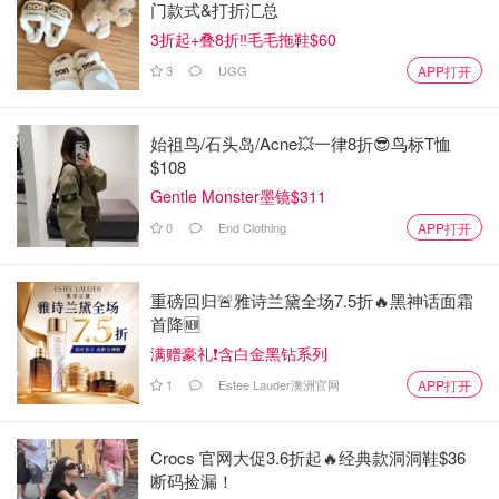
门款式&打折汇总
3折起+叠8折‼️毛毛拖鞋$60
3
UGG
APP打开
始祖鸟/石头岛/Acne💥一律8折😎鸟标T恤
$108
Gentle Monster墨镜$311
0
End Clothing
APP打开
重磅回归🚨雅诗兰黛全场7.5折🔥黑神话面霜
首降🆕
满赠豪礼❗含白金黑钻系列
1
Estee Lauder澳洲官网
APP打开
Crocs 官网大促3.6折起🔥经典款洞洞鞋$36
断码捡漏！