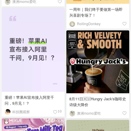
澳洲momo爱吃
一周年｜我们终于要做第一场即
兴喜剧专场了！
RollingDonkey
重磅！苹果AI宣布接入阿里千
8月11日🇦🇺Hungry Jack's咖啡史
问，9月见！？
诗级大降价
科技圈观察
10
澳洲momo爱吃