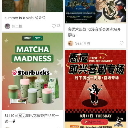
summer is a verb 🫧🥂🤍
陈二桃
12
🤩咒术回战 动漫音乐会澳洲站开
票啦！
Sean肖恩
8月10日🇦🇺星巴克抹茶产品买一
送一🍵