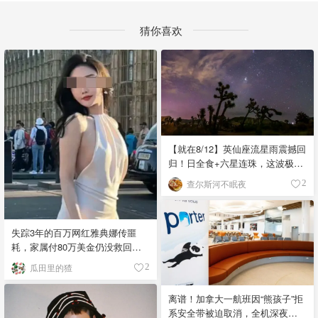
猜你喜欢
【就在8/12】英仙座流星雨震撼回
归！日全食+六星连珠，这波极致
浪漫别错过
查尔斯河不眠夜
2
失踪3年的百万网红雅典娜传噩
耗，家属付80万美金仍没救回，
闺蜜至今潜逃！
瓜田里的猹
2
离谱！加拿大一航班因“熊孩子”拒
系安全带被迫取消，全机深夜滞