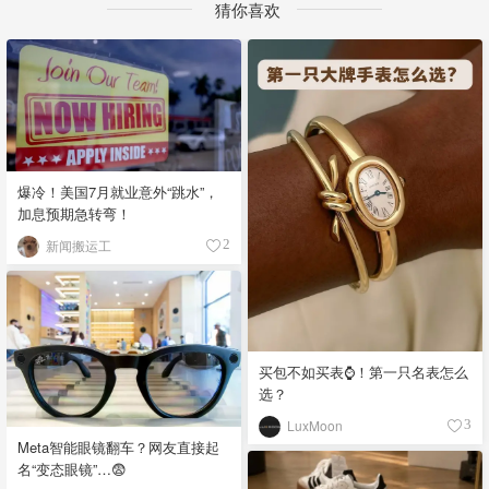
猜你喜欢
爆冷！美国7月就业意外“跳水”，
加息预期急转弯！
新闻搬运工
2
买包不如买表⌚️！第一只名表怎么
选？
LuxMoon
3
Meta智能眼镜翻车？网友直接起
名“变态眼镜”…😨