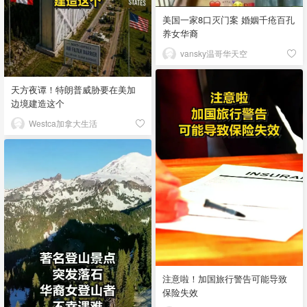
美国一家8口灭门案 婚姻千疮百孔
养女华裔
vansky温哥华天空
天方夜谭！特朗普威胁要在美加
边境建造这个
Westca加拿大生活
注意啦！加国旅行警告可能导致
保险失效