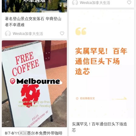
Westca加拿大生活
著名登山景点突发落石 华裔登山
者不幸遇难
Westca加拿大生活
实属罕见！百年通信巨头下场造
芯
8/7-8/11🇦🇺墨尔本免费外带咖啡