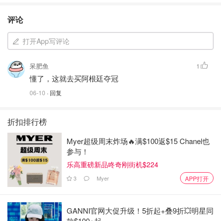
评论
打开App写评论
呆肥鱼
1
懂了，这就去买阿根廷夺冠
06-10
· 回复
折扣排行榜
Myer超级周末炸场🔥满$100返$15 Chanel也
参与！
乐高重磅新品咚奇刚街机$224
3
Myer
APP打开
GANNI官网大促升级！5折起+叠9折💥明星同
款$100+起