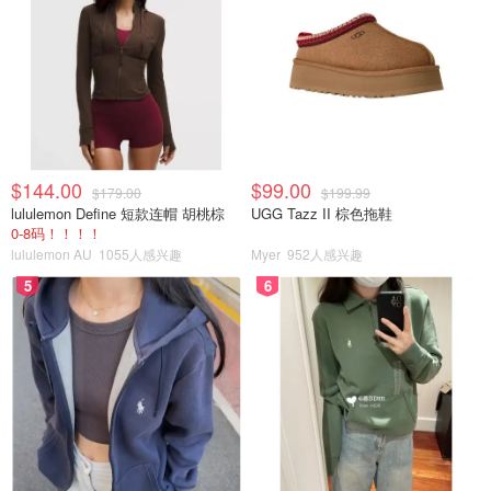
$144.00
$99.00
$179.00
$199.99
lululemon Define 短款连帽 胡桃棕
UGG Tazz II 棕色拖鞋
0-8码！！！！
lululemon AU
1055人感兴趣
Myer
952人感兴趣
5
6