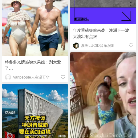
年度重磅提前来袭｜澳洲下一波
大演出有点狠
澳洲LUCID音乐演出
特鲁多光膀热吻水果姐！别太爱
了…
Vanpeople人在温哥华