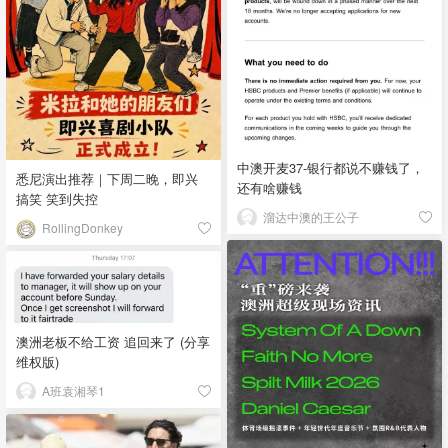
中澳开麦37-银行都说不赚钱了，
悉尼演出推荐｜下周二晚，即兴
还有啥赚钱
搞笑 笑到失控
溜达中澳的王公子
RollingDonkey
澳洲老板不给工资 追回来了 (分享
维权版)
A班袁湘琴1