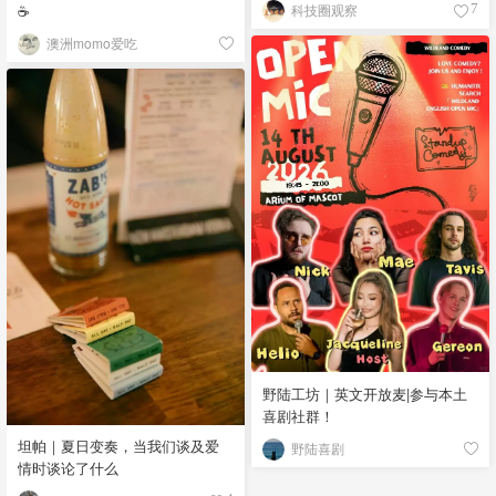
☕
科技圈观察
7
澳洲momo爱吃
野陆工坊｜英文开放麦|参与本土
喜剧社群！
坦帕｜夏日变奏，当我们谈及爱
野陆喜剧
情时谈论了什么