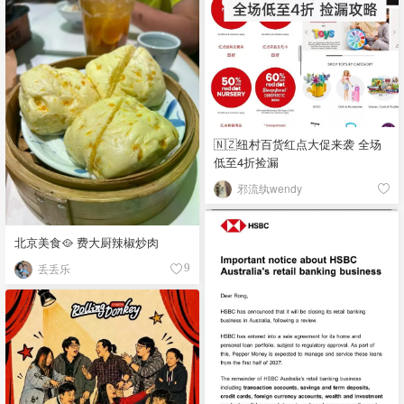
🇳🇿纽村百货红点大促来袭 全场
低至4折捡漏
邪流纨wendy
北京美食🥘 费大厨辣椒炒肉
丢丢乐
9