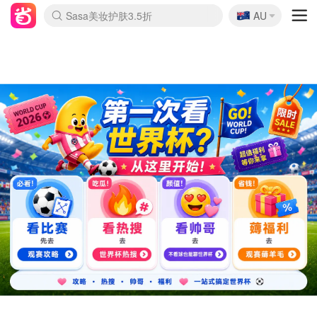
🇦🇺
Sasa美妆护肤3.5折
AU
lululemon折扣上新
SSENSE年中3折
FreshBeauty好价汇总
Cettire降价+叠9折
WWS Coles超市实拍
viagogo二手票捡漏
Myer超级周末1折
The Outnet奢牌1折起
David Jones 3折起
Flannels大牌1折
Perfumes Club护肤1折
AMIRO返校季6.2折
Amazon折扣汇总
eToro入金$200送$50
Amazon数码好物
ICONIC本周7.5折
ThedoubleF高奢地板价
Moose Knuckles 6折
丝芙兰5折起
EUFY官网3.7折起
Selenichast首饰2折
Trip机票酒店促销
YSL送5件彩妆礼
Amazon家居好物
Amazon美妆护肤
雅漾大喷$8
过敏原检测盒$33
伊索独家赠50ml沐浴露
科颜氏清仓3折
SEALIFE海洋馆门票6折
丝塔芙大白罐$16
订阅Newsletter送香薰
Cult Beauty 6.8折
Harrods圣诞日历2.3折
LN-CC奢牌私促3折
d'Alba空姐喷雾$16
EVE LOM套装逆天2折
Bernardelli独家4折
Adore Beauty 6折起
CT圣诞日历
Mytheresa奢品2.7折
Luxury Escapes 9折
Currentbody美容仪9折
MOON Garden Live
Roborock扫地机3.7折
Tingo Life水杯$24
Valentino官网5折
CR洗发护发6.3折
修丽可套装7.4折
Myer彩妆2件7折
GANNI官网4.5折
Stylevana韩妆4折
Tessabit高奢8.5折
OGX洗护4折
Amazon阿德莱德次日达
卡诗8.5折+赠礼
Philips Hue灯具8折