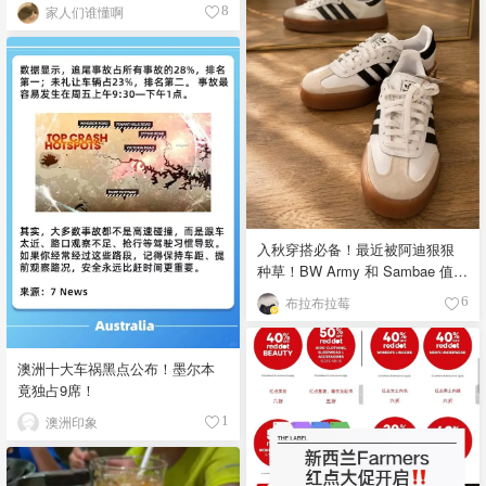
家人们谁懂啊
8
入秋穿搭必备！最近被阿迪狠狠
种草！BW Army 和 Sambae 值得
拥有！
布拉布拉莓
6
澳洲十大车祸黑点公布！墨尔本
竟独占9席！
澳洲印象
1