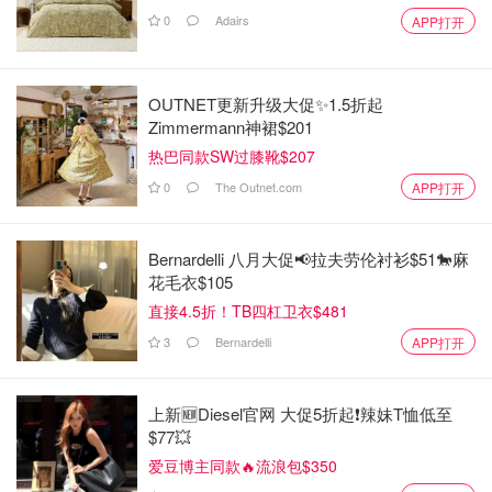
0
Adairs
APP打开
OUTNET更新升级大促✨1.5折起
Zimmermann神裙$201
热巴同款SW过膝靴$207
0
The Outnet.com
APP打开
Bernardelli 八月大促📢拉夫劳伦衬衫$51🐎麻
花毛衣$105
直接4.5折！TB四杠卫衣$481
3
Bernardelli
APP打开
上新🆕Diesel官网 大促5折起❗️辣妹T恤低至
$77💥
爱豆博主同款🔥流浪包$350