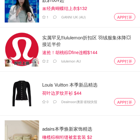
🎀经典蝴蝶结上衣$132
1
GANNI UK (AU)
APP打开
实属罕见‼️lululemon折扣区 羽绒服集体降💥
接近半价
速抢！胡桃棕Dfine连帽$144
2
lululemon AU
APP打开
Louis Vuitton 本季新品精选
荷叶边罗纹开衫 $44
0
Dealmoon澳新省钱快报
APP打开
adairs本季焕新家饰精选
橄榄棕榈绗缝被套套装 $2