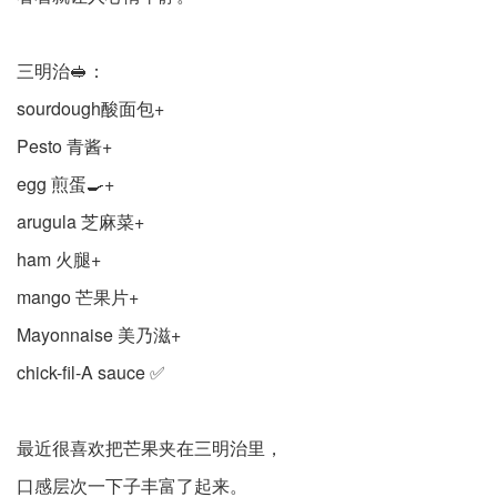
三明治🥪：
sourdough酸面包+
Pesto 青酱+
egg 煎蛋🍳+
arugula 芝麻菜+
ham 火腿+
mango 芒果片+
Mayonnaise 美乃滋+
chick-fil-A sauce ✅
最近很喜欢把芒果夹在三明治里，
口感层次一下子丰富了起来。