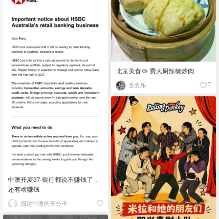
北京美食🥘 费大厨辣椒炒肉
丢丢乐
7
中澳开麦37-银行都说不赚钱了，
还有啥赚钱
溜达中澳的王公子