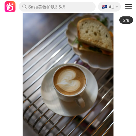
🇦🇺
Sasa美妆护肤3.5折
AU
lululemon折扣上新
SSENSE年中3折
FreshBeauty好价汇总
Cettire降价+叠9折
WWS Coles超市实拍
viagogo二手票捡漏
Myer超级周末1折
The Outnet奢牌1折起
David Jones 3折起
Flannels大牌1折
Perfumes Club护肤1折
AMIRO返校季6.2折
Amazon折扣汇总
eToro入金$200送$50
Amazon数码好物
ICONIC本周7.5折
ThedoubleF高奢地板价
Moose Knuckles 6折
丝芙兰5折起
EUFY官网3.7折起
Selenichast首饰2折
Trip机票酒店促销
YSL送5件彩妆礼
Amazon家居好物
Amazon美妆护肤
雅漾大喷$8
过敏原检测盒$33
伊索独家赠50ml沐浴露
科颜氏清仓3折
SEALIFE海洋馆门票6折
丝塔芙大白罐$16
订阅Newsletter送香薰
Cult Beauty 6.8折
Harrods圣诞日历2.3折
LN-CC奢牌私促3折
d'Alba空姐喷雾$16
EVE LOM套装逆天2折
Bernardelli独家4折
Adore Beauty 6折起
CT圣诞日历
Mytheresa奢品2.7折
Luxury Escapes 9折
Currentbody美容仪9折
MOON Garden Live
Roborock扫地机3.7折
Tingo Life水杯$24
Valentino官网5折
CR洗发护发6.3折
修丽可套装7.4折
Myer彩妆2件7折
GANNI官网4.5折
Stylevana韩妆4折
Tessabit高奢8.5折
OGX洗护4折
Amazon阿德莱德次日达
卡诗8.5折+赠礼
Philips Hue灯具8折
3/6