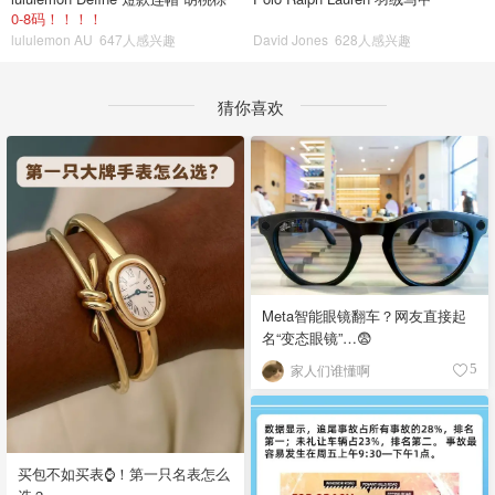
0-8码！！！！
lululemon AU
647人感兴趣
David Jones
628人感兴趣
猜你喜欢
Meta智能眼镜翻车？网友直接起
名“变态眼镜”…😨
家人们谁懂啊
5
买包不如买表⌚️！第一只名表怎么