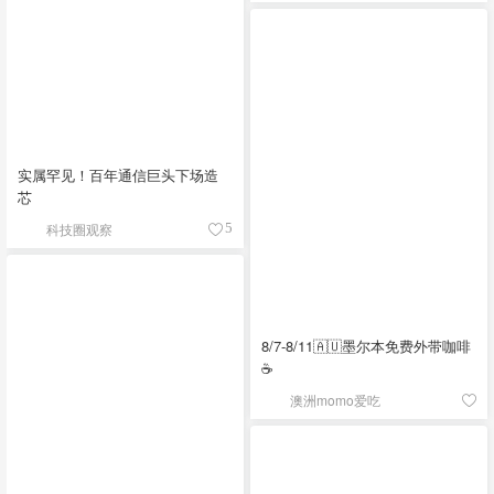
实属罕见！百年通信巨头下场造
芯
科技圈观察
5
8/7-8/11🇦🇺墨尔本免费外带咖啡
☕
澳洲momo爱吃