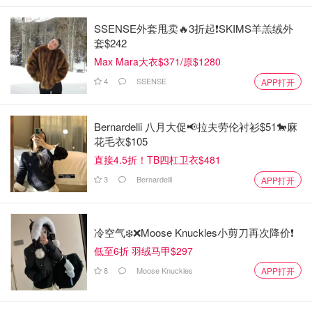
SSENSE外套甩卖🔥3折起❗SKIMS羊羔绒外
套$242
Max Mara大衣$371/原$1280
4
SSENSE
APP打开
Bernardelli 八月大促📢拉夫劳伦衬衫$51🐎麻
花毛衣$105
直接4.5折！TB四杠卫衣$481
3
Bernardelli
APP打开
冷空气❄️❌️Moose Knuckles小剪刀再次降价❗️
低至6折 羽绒马甲$297
8
Moose Knuckles
APP打开