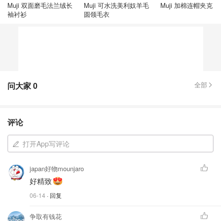
Muji 双面磨毛法兰绒长
Muji 可水洗美利奴羊毛
Muji 加棉连帽夹克 
袖衬衫
圆领毛衣
问大家
0
全部
评论
打开App写评论
japan好物mounjaro
好精致
06-14
· 回复
争取有钱花