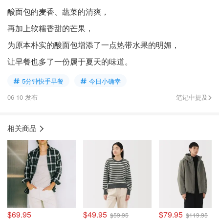
酸面包的麦香、蔬菜的清爽，
再加上软糯香甜的芒果，
为原本朴实的酸面包增添了一点热带水果的明媚，
让早餐也多了一份属于夏天的味道。
5分钟快手早餐
今日小确幸
06-10 发布
笔记中提及
相关商品
$69.95
$49.95
$79.95
$59.95
$119.95