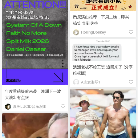
悉尼演出推荐｜下周二晚，即兴
搞笑 笑到失控
RollingDonkey
澳洲老板不给工资 追回来了 (分享
维权版)
A班袁湘琴1
年度重磅提前来袭｜澳洲下一波
大演出有点狠
澳洲LUCID音乐演出