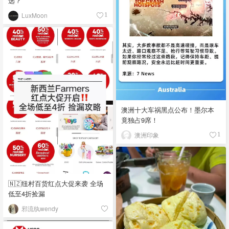
选？
LuxMoon
1
澳洲十大车祸黑点公布！墨尔本
竟独占9席！
澳洲印象
1
🇳🇿纽村百货红点大促来袭 全场
低至4折捡漏
邪流纨wendy