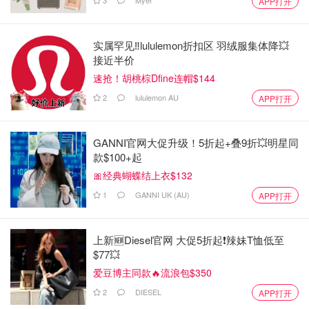
3
Myer
APP打开
实属罕见‼️lululemon折扣区 羽绒服集体降💥
接近半价
速抢！胡桃棕Dfine连帽$144
2
lululemon AU
APP打开
GANNI官网大促升级！5折起+叠9折💥明星同
款$100+起
🎀经典蝴蝶结上衣$132
1
GANNI UK (AU)
APP打开
上新🆕Diesel官网 大促5折起❗️辣妹T恤低至
$77💥
爱豆博主同款🔥流浪包$350
2
DIESEL
APP打开