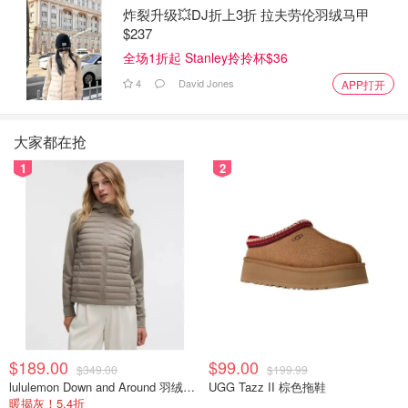
炸裂升级💥DJ折上3折 拉夫劳伦羽绒马甲
$237
全场1折起 Stanley拎拎杯$36
4
David Jones
APP打开
大家都在抢
1
2
$189.00
$99.00
$349.00
$199.99
lululemon Down and Around 羽绒夹克
UGG Tazz II 棕色拖鞋
暖揭灰！5.4折