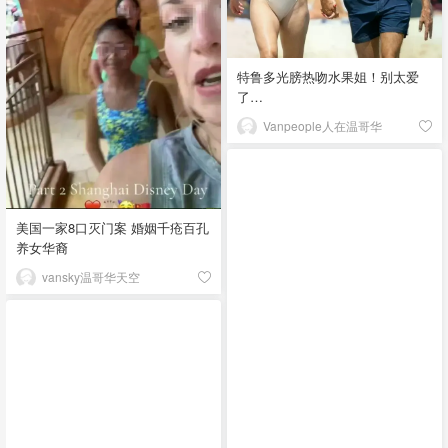
特鲁多光膀热吻水果姐！别太爱
了…
Vanpeople人在温哥华
美国一家8口灭门案 婚姻千疮百孔
养女华裔
vansky温哥华天空