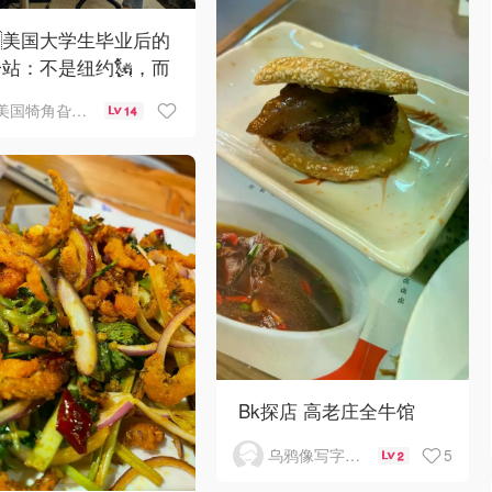
🇸美国大学生毕业后的
站：不是纽约🗽，而
妈家⁉️😂🏠
美国犄角旮旯新鲜事
14
Bk探店 高老庄全牛馆
5
乌鸦像写字台_
2