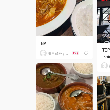
BK
TE
用户E3F4yL7L
2
卡