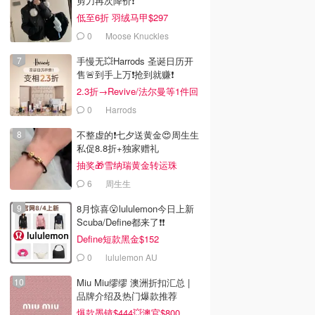
剪刀再次降价❗️
低至6折 羽绒马甲$297
0
Moose Knuckles
手慢无💥Harrods 圣诞日历开
售🚨到手上万❗️抢到就赚❗️
2.3折→Revive/法尔曼等1件回
本！
0
Harrods
不整虚的❗️七夕送黄金😍周生生
私促8.8折+独家赠礼
抽奖🎁雪纳瑞黄金转运珠
6
周生生
8月惊喜😮lululemon今日上新
Scuba/Define都来了❗️❗️
Define短款黑金$152
0
lululemon AU
Miu Miu缪缪 澳洲折扣汇总 |
品牌介绍及热门爆款推荐
爆款墨镜$444💥澳官$800