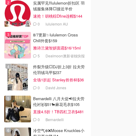
实属罕见‼️lululemon折扣区 羽
绒服集体降💥接近半价
速抢！胡桃棕Dfine连帽$144
0
lululemon AU
8/7更新✨lululemon Cross
Chill外套$159
雅诗兰黛智妍面霜$16/15ml
5
Dealmoon澳新省钱快报
炸裂升级💥DJ折上3折 拉夫劳
伦羽绒马甲$237
全场1折起 Stanley拎拎杯$36
0
David Jones
Bernardelli 八月大促📢拉夫劳
伦衬衫$51🐎麻花毛衣$105
直接4.5折！TB四杠卫衣$481
0
Bernardelli
冷空气❄️❌️Moose Knuckles小