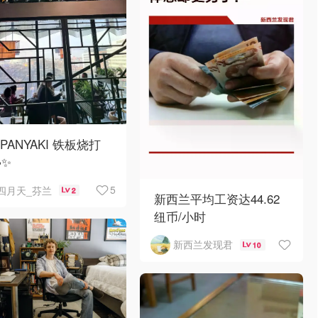
PPANYAKI 铁板烧打
✨
5
四月天_芬兰
2
新西兰平均工资达44.62
纽币/小时
新西兰发现君
10