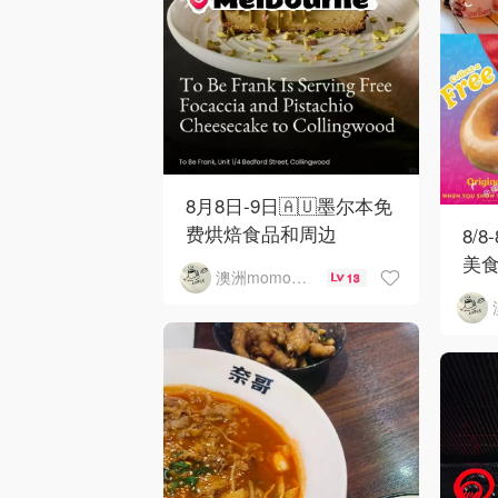
8月8日-9日🇦🇺墨尔本免
费烘焙食品和周边
8/8
美
澳洲momo爱吃
13