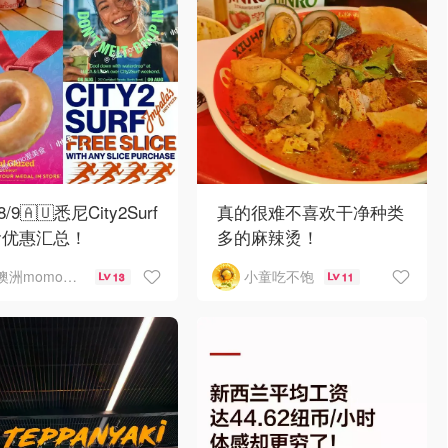
-8/9🇦🇺悉尼City2Surf
真的很难不喜欢干净种类
食优惠汇总！
多的麻辣烫！
澳洲momo爱吃
小童吃不饱
13
11