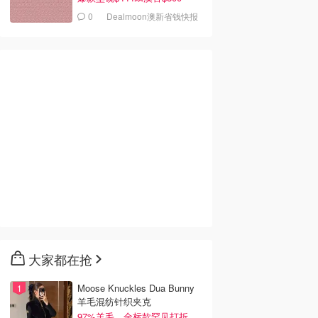
0
Dealmoon澳新省钱快报
00
$801.90
$499.50
$1485.00
$925.00
 Mini Bou 酒红色
Polo Ralph Lauren 麂皮
Polo Ralph Lauren Polo
袋
托特包
ID Mini 铆钉麂皮肩包
UK (AU)
Mytheresa
Mytheresa
去购买
去购买
去购买
大家都在抢
Moose Knuckles Dua Bunny
羊毛混纺针织夹克
97%羊毛，金标款罕见打折