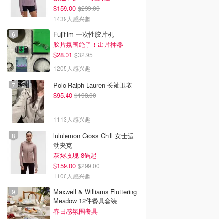
$159.00
$299.00
1439人感兴趣
Fujifilm 一次性胶片机
胶片氛围绝了！出片神器
$28.01
$32.95
1205人感兴趣
Polo Ralph Lauren 长袖卫衣
$95.40
$193.00
1113人感兴趣
lululemon Cross Chill 女士运
动夹克
灰烬玫瑰 8码起
$159.00
$299.00
1100人感兴趣
Maxwell & Williams Fluttering
Meadow 12件餐具套装
春日感氛围餐具