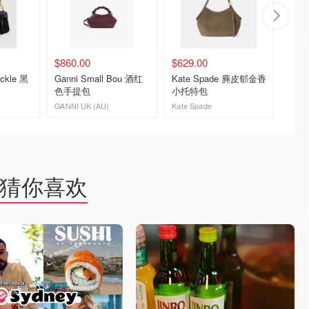
$860.00
$629.00
$770.
ackle 黑
Ganni Small Bou 酒红
Kate Spade 麂皮郁金香
Ganni
色手提包
小托特包
迷你手
GANNI UK (AU)
Kate Spade
GANNI 
去购买
去购买
猜你喜欢