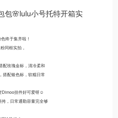
包🌸lulu小号托特开箱实
2只粉色终于集齐啦！
珠粉同框实拍，
搭配玫瑰金标，清冷柔和
，搭配银色标，软糯日常
变Dimoo挂件好可爱呀☺️
斜挎，日常通勤容量完全够