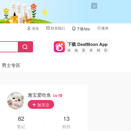
联系我们
澳洲
登录
下载App
🇺🇸
美国
下载 DealMoon App
体验更多精彩
🇨🇳
中国
男士专区
🇨🇦
加拿大
🇬🇧
英国
🇩🇪
德国
雅宝爱吃鱼
10
🇫🇷
加关注
法国
🇮🇹
82
13
意大利
笔记
粉丝
🇦🇺
澳洲