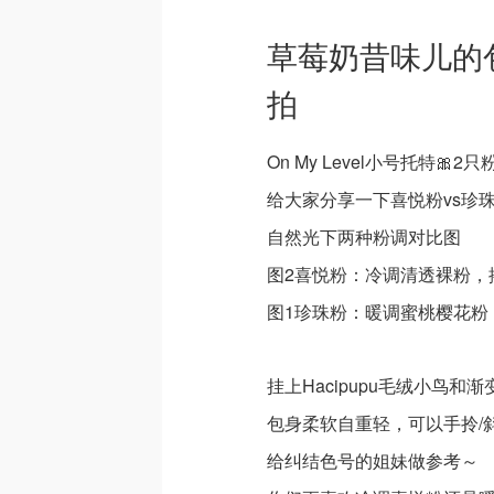
草莓奶昔味儿的包
拍
On My Level小号托特🎀
给大家分享一下喜悦粉vs珍
自然光下两种粉调对比图
图2喜悦粉：冷调清透裸粉，
图1珍珠粉：暖调蜜桃樱花粉
挂上Hacipupu毛绒小鸟和渐
包身柔软自重轻，可以手拎/
给纠结色号的姐妹做参考～