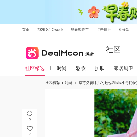
首页
2026 S2 Oweek
早春购物节
点击排行
抢好货
社区
社区精选
时尚
彩妆
护肤
家居厨卫
社区精选
时尚
草莓奶昔味儿的包包🌸lulu小号托
2
7