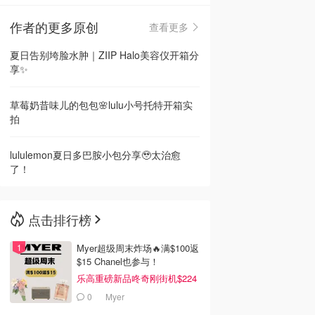
作者的更多原创
查看更多
🇳🇿
新西兰
夏日告别垮脸水肿｜ZIIP Halo美容仪开箱分
享✨
草莓奶昔味儿的包包🌸lulu小号托特开箱实
拍
lululemon夏日多巴胺小包分享🥹太治愈
了！
点击排行榜
Myer超级周末炸场🔥满$100返
$15 Chanel也参与！
乐高重磅新品咚奇刚街机$224
0
Myer