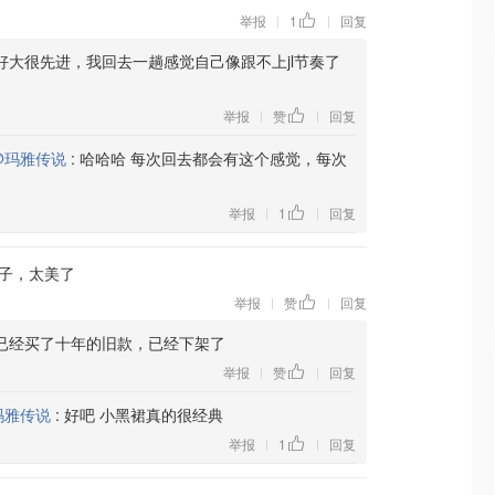
举报
1
回复
|
|
好大很先进，我回去一趟感觉自己像跟不上jl节奏了
举报
赞
回复
|
|
@玛雅传说
:
哈哈哈 每次回去都会有这个感觉，每次
举报
1
回复
|
|
子，太美了
举报
赞
回复
|
|
已经买了十年的旧款，已经下架了
举报
赞
回复
|
|
玛雅传说
:
好吧 小黑裙真的很经典
举报
1
回复
|
|