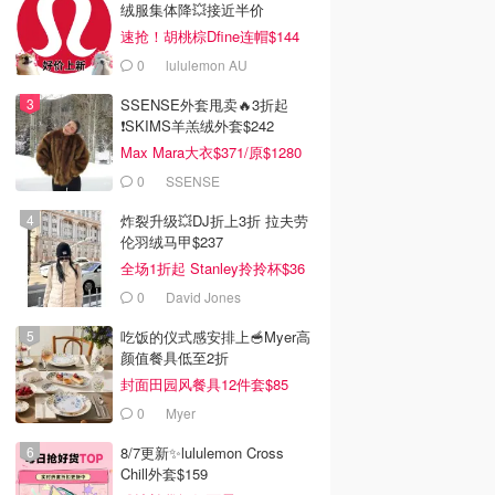
绒服集体降💥接近半价
速抢！胡桃棕Dfine连帽$144
0
lululemon AU
SSENSE外套甩卖🔥3折起
❗SKIMS羊羔绒外套$242
Max Mara大衣$371/原$1280
0
SSENSE
炸裂升级💥DJ折上3折 拉夫劳
伦羽绒马甲$237
全场1折起 Stanley拎拎杯$36
0
David Jones
吃饭的仪式感安排上🥣Myer高
颜值餐具低至2折
封面田园风餐具12件套$85
0
Myer
8/7更新✨lululemon Cross
Chill外套$159