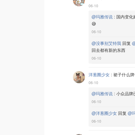
06-10
@玛雅传说
:
国内变化
😅
06-10
@没事别艾特我
回复
回去都有新的东西
06-10
洋葱圈少女
:
裙子什么牌
06-10
@玛雅传说
:
小众品牌
06-10
@洋葱圈少女
回复
@
06-10