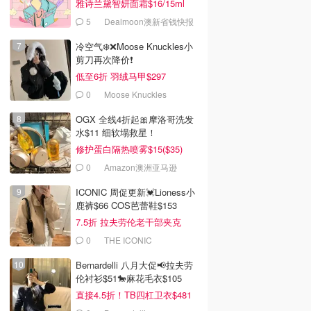
雅诗兰黛智妍面霜$16/15ml
5
Dealmoon澳新省钱快报
冷空气❄️❌️Moose Knuckles小
剪刀再次降价❗️
低至6折 羽绒马甲$297
0
Moose Knuckles
OGX 全线4折起🎀摩洛哥洗发
水$11 细软塌救星！
修护蛋白隔热喷雾$15($35)
0
Amazon澳洲亚马逊
ICONIC 周促更新💓Lioness小
鹿裤$66 COS芭蕾鞋$153
7.5折 拉夫劳伦老干部夹克
$419
0
THE ICONIC
Bernardelli 八月大促📢拉夫劳
伦衬衫$51🐎麻花毛衣$105
直接4.5折！TB四杠卫衣$481