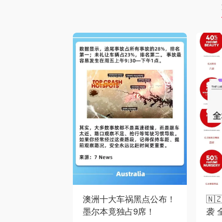
澳洲十大车祸黑点公布！
🇳
墨尔本竟独占9席！
袭 