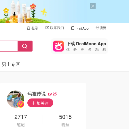
联系我们
澳洲
登录
下载App
🇺🇸
美国
下载 DealMoon App
体验更多精彩
🇨🇳
中国
男士专区
🇨🇦
加拿大
🇬🇧
英国
🇩🇪
德国
玛雅传说
25
🇫🇷
加关注
法国
🇮🇹
2717
5015
意大利
笔记
粉丝
🇦🇺
澳洲