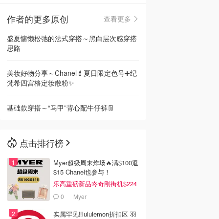
作者的更多原创
查看更多
🇳🇿
新西兰
盛夏慵懒松弛的法式穿搭～黑白层次感穿搭
思路
美妆好物分享～Chanel💄夏日限定色号➕纪
梵希四宫格定妆散粉✨
基础款穿搭～“马甲”背心配牛仔裤👖
点击排行榜
Myer超级周末炸场🔥满$100返
$15 Chanel也参与！
乐高重磅新品咚奇刚街机$224
0
Myer
实属罕见‼️lululemon折扣区 羽