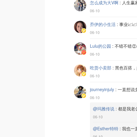
怎么成为大V啊
:
人生赢
06-10
乔伊的小生活
:
事业📈📈
06-10
Lulu的公园
:
不错不错👏
06-10
吃货小卖部
:
黑色百搭，
06-10
journeyinjuly
:
一直想说
06-10
@玛雅传说
:
都是我老
06-10
@Esther特特
:
我也一
06-10