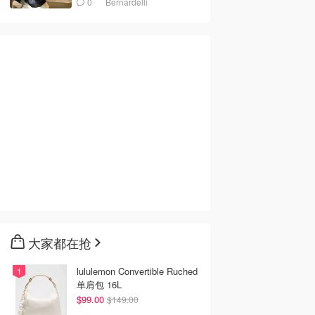
0
Bernardelli
大家都在抢
lululemon Convertible Ruched
单肩包 16L
$99.00
$149.00