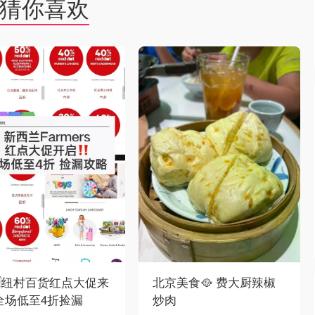
猜你喜欢
🇿纽村百货红点大促来
北京美食🥘 费大厨辣椒
全场低至4折捡漏
炒肉