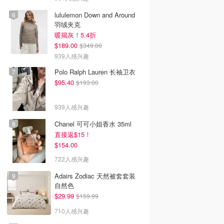
lululemon Down and Around
羽绒夹克
暖揭灰！5.4折
$189.00
$349.00
939人感兴趣
Polo Ralph Lauren 长袖卫衣
$95.40
$193.00
939人感兴趣
Chanel 可可小姐香水 35ml
直接返$15！
0
$146.00
$499.00
$80.00
$154.00
ss Polly Akacia
SKIMS 棉罗纹坦克中长
House of CB Sorelle 香
722人感兴趣
迷你连衣裙 粉色
连衣裙
草色珠饰荷叶边拖地长
裙
Princess Polly AU
Dealmoon澳新省钱快报
Dealmoon澳新省钱快报
Adairs Zodiac 天然被套套装
去购买
去购买
去购买
自然色
$29.99
$159.99
710人感兴趣