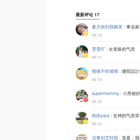
最新评论
17
夏天快到我碗里
:
事业家
06-15
雯雯吖
:
女老板的气质
06-11
猪猪不吃猪猪
:
腰部設計
06-10
supermommy
:
小黑裙
06-10
肉肉yara
:
女神的气质穿
06-10
没事别艾特我
:
羡慕，我