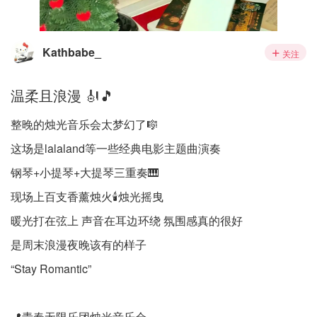
Kathbabe_
关注
温柔且浪漫 🎻🎵
整晚的烛光音乐会太梦幻了🎼
这场是lalaland等一些经典电影主题曲演奏
钢琴+小提琴+大提琴三重奏🎹
现场上百支香薰烛火🕯️烛光摇曳
暖光打在弦上 声音在耳边环绕 氛围感真的很好
是周末浪漫夜晚该有的样子
“Stay Romantic”
📍青春无限乐团烛光音乐会