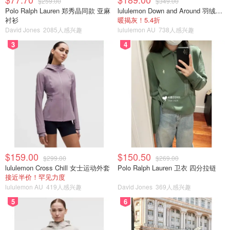
$259.00
$349.00
Polo Ralph Lauren 郑秀晶同款 亚麻
lululemon Down and Around 羽绒夹克
衬衫
暖揭灰！5.4折
David Jones
2085人感兴趣
lululemon AU
738人感兴趣
3
4
$159.00
$150.50
$299.00
$269.00
lululemon Cross Chill 女士运动外套
Polo Ralph Lauren 卫衣 四分拉链
接近半价！罕见力度
lululemon AU
419人感兴趣
David Jones
369人感兴趣
5
6