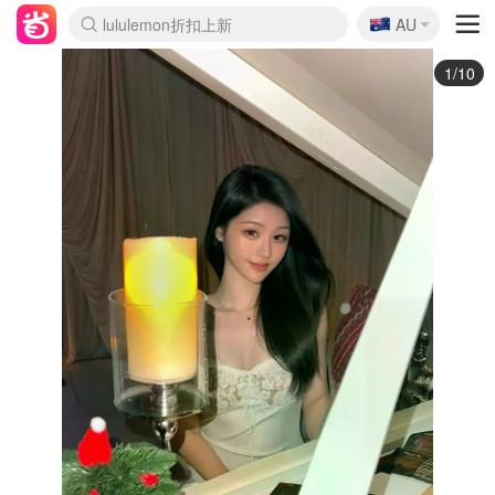
🇦🇺
Sasa美妆护肤3.5折
AU
lululemon折扣上新
SSENSE年中3折
FreshBeauty好价汇总
Cettire降价+叠9折
Farfetch折上8折
WWS Coles超市实拍
viagogo二手票捡漏
Myer清仓1折起
The Outnet奢牌1折起
David Jones 3折起
Flannels大牌1折
Perfumes Club护肤1折
AMIRO返校季6.2折
Oweek抽奖送Airpods
Amazon折扣汇总
eToro入金$200送$50
Amazon数码好物
ICONIC本周7.5折
ThedoubleF高奢地板价
Moose Knuckles 6折
丝芙兰5折起
EUFY官网3.7折起
Selenichast首饰2折
Trip机票酒店促销
YSL送5件彩妆礼
Amazon家居好物
BIGBANG巡演开票
David Jones时尚3折
Amazon美妆护肤
雅漾大喷$8
过敏原检测盒$33
伊索独家赠50ml沐浴露
科颜氏清仓3折
SEALIFE海洋馆门票6折
丝塔芙大白罐$16
订阅Newsletter送香薰
Cult Beauty 6.8折
Harrods圣诞日历2.3折
LN-CC奢牌私促3折
d'Alba空姐喷雾$16
EVE LOM套装逆天2折
Bernardelli独家4折
Adore Beauty 6折起
CT圣诞日历
Mytheresa奢品2.7折
Luxury Escapes 9折
Currentbody美容仪9折
卡诗9折+赠4件礼
MOON Garden Live
ALLSAINTS美衣3折
Roborock扫地机3.7折
Tingo Life水杯$24
Valentino官网5折
CR洗发护发6.3折
2/10