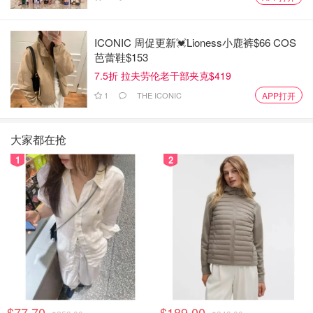
ICONIC 周促更新💓Lioness小鹿裤$66 COS
芭蕾鞋$153
7.5折 拉夫劳伦老干部夹克$419
1
THE ICONIC
APP打开
大家都在抢
1
2
$77.70
$189.00