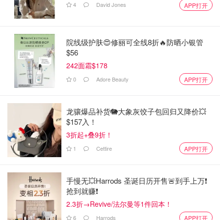
4
David Jones
APP打开
院线级护肤😍修丽可全线8折🔥防晒小银管
$56
242面霜$178
0
Adore Beauty
APP打开
龙骧爆品补货🐘大象灰饺子包回归又降价💥
$157入！
3折起+叠9折！
1
Cettire
APP打开
手慢无💥Harrods 圣诞日历开售🚨到手上万❗️
抢到就赚❗️
2.3折→Revive/法尔曼等1件回本！
6
Harrods
APP打开