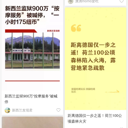
澳洲momo爱吃
新西兰监狱900万“按摩服务”被喊
停
新西兰发现君
距离德国仅一步之遥！荷兰100公
顷森林火灾