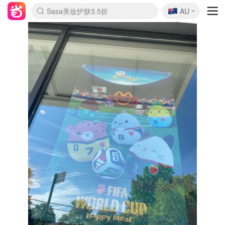
🇦🇺
Sasa美妆护肤3.5折
AU
lululemon折扣上新
SSENSE年中3折
FreshBeauty好价汇总
Cettire降价+叠9折
Farfetch折上8折
WWS Coles超市实拍
viagogo二手票捡漏
Myer清仓1折起
The Outnet奢牌1折起
David Jones 3折起
Flannels大牌1折
Perfumes Club护肤1折
AMIRO返校季6.2折
Oweek抽奖送Airpods
Amazon折扣汇总
eToro入金$200送$50
Amazon数码好物
ICONIC本周7.5折
ThedoubleF高奢地板价
Moose Knuckles 6折
丝芙兰5折起
EUFY官网3.7折起
Selenichast首饰2折
Trip机票酒店促销
YSL送5件彩妆礼
Amazon家居好物
BIGBANG巡演开票
David Jones时尚3折
Amazon美妆护肤
雅漾大喷$8
过敏原检测盒$33
伊索独家赠50ml沐浴露
科颜氏清仓3折
SEALIFE海洋馆门票6折
丝塔芙大白罐$16
订阅Newsletter送香薰
Cult Beauty 6.8折
Harrods圣诞日历2.3折
LN-CC奢牌私促3折
d'Alba空姐喷雾$16
EVE LOM套装逆天2折
Bernardelli独家4折
Adore Beauty 6折起
CT圣诞日历
Mytheresa奢品2.7折
Luxury Escapes 9折
Currentbody美容仪9折
卡诗9折+赠4件礼
MOON Garden Live
ALLSAINTS美衣3折
Roborock扫地机3.7折
Tingo Life水杯$24
Valentino官网5折
CR洗发护发6.3折