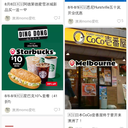
8月8日🇦🇺阿德莱德蜜雪冰城新
8/6-8/9🇦🇺悉尼Hurstville五十岚
品买一送一💜
开业优惠
澳洲momo爱吃
2
澳洲momo爱吃
5
8/6-8/9🇦🇺星巴克10🔪套餐（41
折❗）
澳洲momo爱吃
3
🇦🇺日本CoCo壹番屋终于要开来
澳洲了！