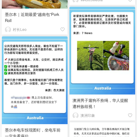
墨尔本｜近期最爱“越南包”Pork
Roll
村长Leo
澳洲男子遛狗不拴绳，华人提醒
遭种族歧视！
澳洲印象
墨尔本电车惊现图钉，坐电车前
一定先看座位