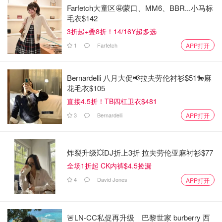
Farfetch大童区🤩蒙口、MM6、BBR...小马标
毛衣$142
3折起+叠8折！14/16Y超多选
1
Farfetch
APP打开
Bernardelli 八月大促📢拉夫劳伦衬衫$51🐎麻
花毛衣$105
直接4.5折！TB四杠卫衣$481
3
Bernardelli
APP打开
炸裂升级💥DJ折上3折 拉夫劳伦亚麻衬衫$77
全场1折起 CK内裤$4.5捡漏
4
David Jones
APP打开
🚨LN-CC私促再升级｜巴黎世家 burberry 西