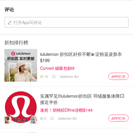
评论
打开App写评论
折扣排行榜
lululemon 折扣区好价不断💫淀粉蓝皮肤衣
$199
Curved 磁吸包$69
13
lululemon AU
APP打开
实属罕见‼️lululemon折扣区 羽绒服集体降💥
接近半价
速抢！胡桃棕Dfine连帽$144
0
lululemon AU
APP打开