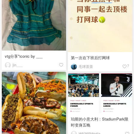
vtg分享*iconic by ___
第一次在下班后打网球
jin___
毛球茶茶
7
珀斯的小意大利：StadiumPark限
时变身五晚
WA365Media