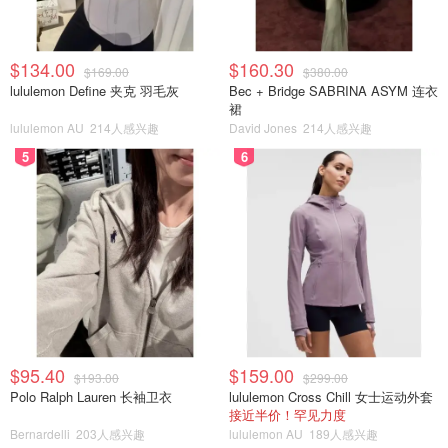
$134.00
$160.30
$169.00
$380.00
lululemon Define 夹克 羽毛灰
Bec + Bridge SABRINA ASYM 连衣
裙
lululemon AU
214人感兴趣
David Jones
214人感兴趣
5
6
$95.40
$159.00
$193.00
$299.00
Polo Ralph Lauren 长袖卫衣
lululemon Cross Chill 女士运动外套
接近半价！罕见力度
Bernardelli
203人感兴趣
lululemon AU
189人感兴趣