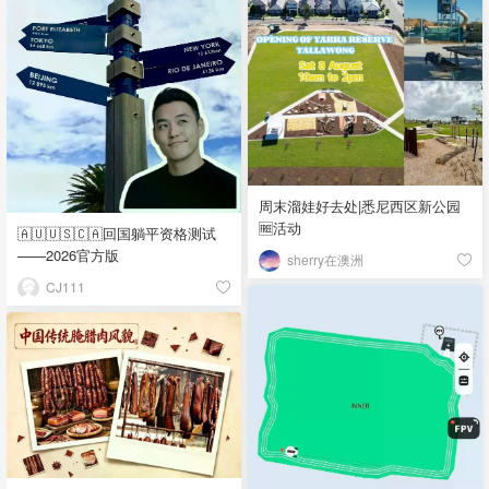
周末溜娃好去处|悉尼西区新公园
🆓活动
🇦🇺🇺🇸🇨🇦回国躺平资格测试
——2026官方版
sherry在澳洲
CJ111