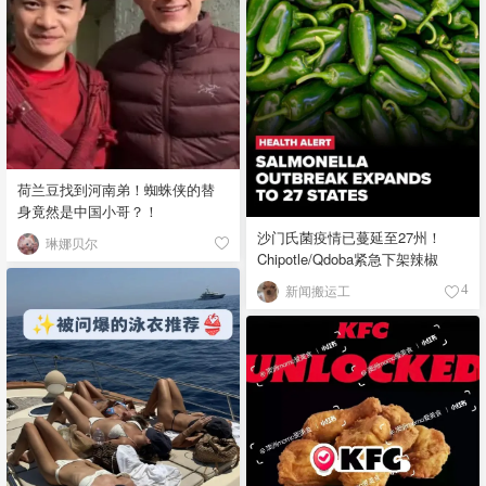
荷兰豆找到河南弟！蜘蛛侠的替
身竟然是中国小哥？！
沙门氏菌疫情已蔓延至27州！
琳娜贝尔
Chipotle/Qdoba紧急下架辣椒
新闻搬运工
4