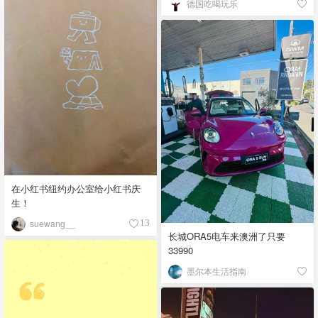
德国吃喝玩乐
在小红书纽约办公室给小红书庆
生！
suewang__
13
长城ORA5电车来澳洲了只要
33990
墨尔本生活指南