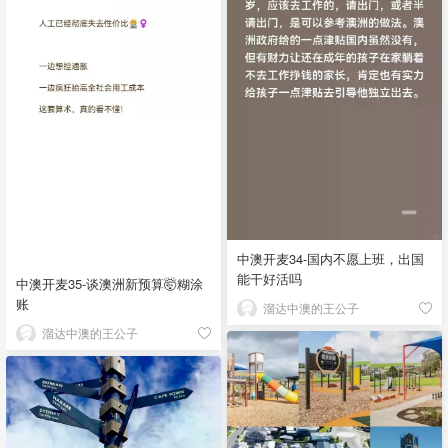
中澳开麦34-国内不愿上班，出国
能干好活吗
中澳开麦35-谈澳洲新预算🤯糊涂
账
溜达中澳的王公子
溜达中澳的王公子