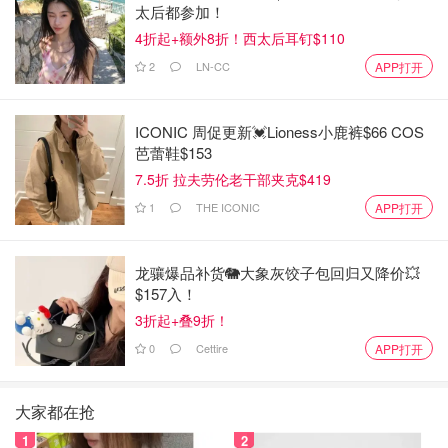
太后都参加！
4折起+额外8折！西太后耳钉$110
2
LN-CC
APP打开
ICONIC 周促更新💓Lioness小鹿裤$66 COS
芭蕾鞋$153
7.5折 拉夫劳伦老干部夹克$419
1
THE ICONIC
APP打开
龙骧爆品补货🐘大象灰饺子包回归又降价💥
$157入！
3折起+叠9折！
0
Cettire
APP打开
大家都在抢
1
2