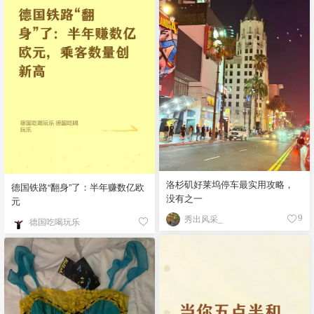
洛杉矶好莱坞停车最实用攻略，
德国铁路“翻身”了：半年赚数亿欧
没有之一
元
秀出风采_
9
德国吃喝玩乐