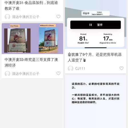
中澳开麦31-食品添加剂，到底谁
教坏了谁
溜达中澳的王公子
🤖犹豫了9个月、还是把剪草机器
中澳开麦33-终究是三哥支撑了澳
人退货了🪴
洲经济
CJ111
溜达中澳的王公子