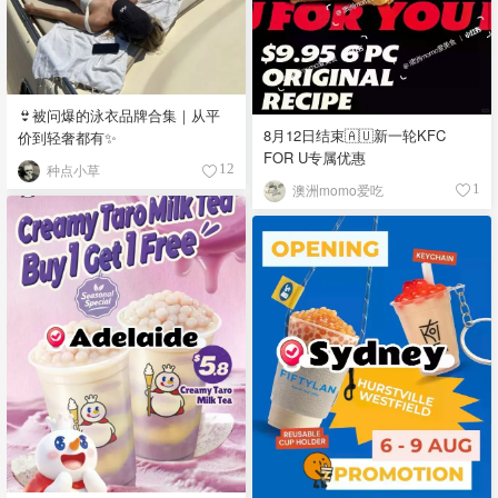
👙被问爆的泳衣品牌合集｜从平
8月12日结束🇦🇺新一轮KFC
价到轻奢都有✨
FOR U专属优惠
种点小草
12
澳洲momo爱吃
1