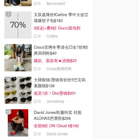
0
Bernardelli
又双叒降价❗️Cettire 季中大促⏰
珑骧饺子包$183
3折起+叠9折 Gucci面包鞋
$991
0
Cettire
Crocs官网冬季清仓💥全7折❗经
典洞洞鞋$40
爆款、新款有🔥凉拖$22
0
Crocs澳洲官网
大牌眼镜/墨镜骨折价‼️巴宝莉
素颜镜$126
低至1折！Dior墨镜$301
0
Jomashop
David Jones鞋履特卖 封面
ALOHAS芭蕾鞋$256
全部8折 ON Cloud 6$192
0
David Jones