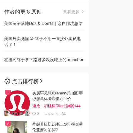
作者的更多原创
查看更多
🇳🇿
新西兰
美国留子落地Dos & Don'ts｜亲自踩坑总结
美国外卖党懂😭 终于不用一直接外卖员电
话了！
在纽约终于拿下路过多次没吃上的brunch🥑
点击排行榜
实属罕见‼️lululemon折扣区 羽
绒服集体降💥接近半价
速抢！胡桃棕Dfine连帽$144
0
lululemon AU
炸裂升级💥DJ折上3折 拉夫劳
伦亚麻衬衫$77