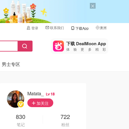
联系我们
澳洲
登录
下载App
🇺🇸
美国
下载 DealMoon App
体验更多精彩
🇨🇳
中国
男士专区
🇨🇦
加拿大
🇬🇧
英国
🇩🇪
德国
Matata_
18
🇫🇷
加关注
法国
🇮🇹
830
722
意大利
笔记
粉丝
🇦🇺
澳洲