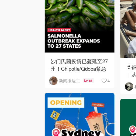
沙门氏菌疫情已蔓延至27
👙
州！Chipotle/Qdoba紧急
｜
下架辣椒
4
新闻搬运工
15