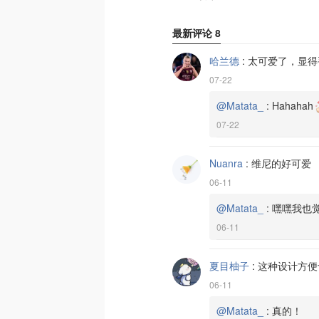
最新评论
8
哈兰德
:
太可爱了，显得
07-22
@Matata_
:
Hahahah
07-22
Nuanra
:
维尼的好可爱
06-11
@Matata_
:
嘿嘿我也
06-11
夏目柚子
:
这种设计方便
06-11
@Matata_
:
真的！