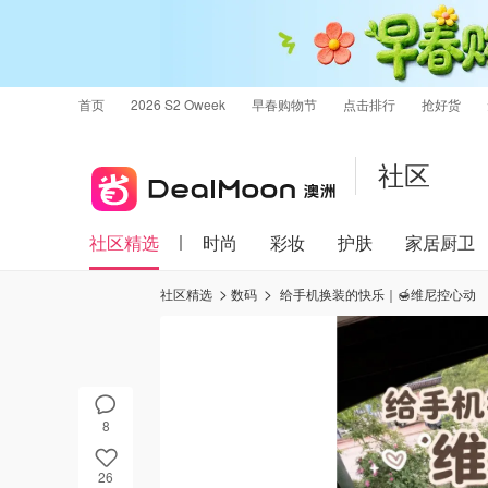
首页
2026 S2 Oweek
早春购物节
点击排行
抢好货
社区
社区精选
时尚
彩妆
护肤
家居厨卫
社区精选
数码
给手机换装的快乐｜🍯维尼控心动
8
26