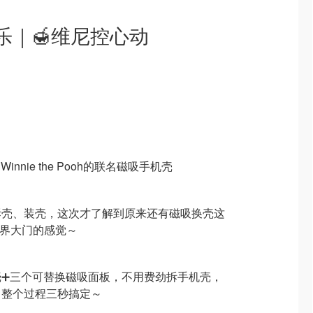
乐｜🍯维尼控心动
innie the Pooh的联名磁吸手机壳
拆壳、装壳，这次才了解到原来还有磁吸换壳这
世界大门的感觉～
壳➕三个可替换磁吸面板，不用费劲拆手机壳，
，整个过程三秒搞定～