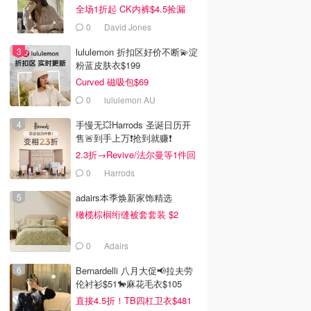
全场1折起 CK内裤$4.5捡漏
0
David Jones
lululemon 折扣区好价不断💫淀
粉蓝皮肤衣$199
Curved 磁吸包$69
0
lululemon AU
手慢无💥Harrods 圣诞日历开
售🚨到手上万❗️抢到就赚❗️
2.3折→Revive/法尔曼等1件回
本！
0
Harrods
adairs本季焕新家饰精选
橄榄棕榈绗缝被套套装 $2
0
Adairs
Bernardelli 八月大促📢拉夫劳
伦衬衫$51🐎麻花毛衣$105
直接4.5折！TB四杠卫衣$481