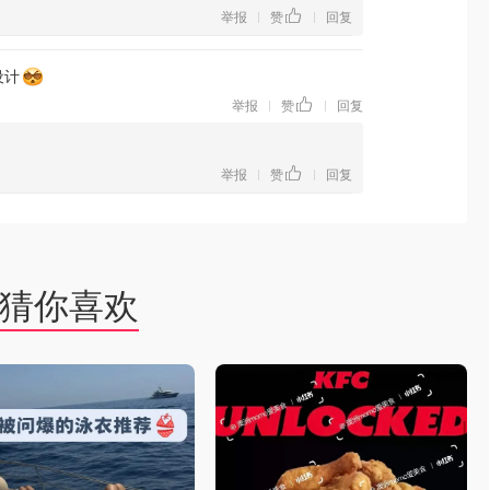
举报
赞
回复
|
|
设计
举报
赞
回复
|
|
举报
赞
回复
|
|
猜你喜欢