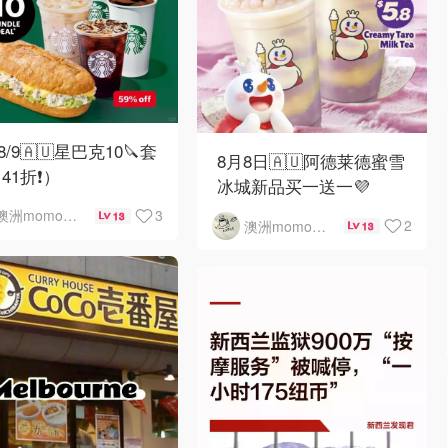
-8/9🇦🇺星巴克10🔪套
8月8日🇦🇺阿德莱德蜜雪
41折❗）
冰城新品买一送一💜
3
澳洲momo爱吃
13
2
澳洲momo爱吃
13