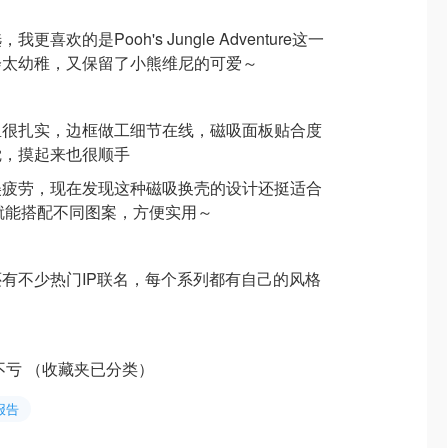
喜欢的是Pooh's Jungle Adventure这一
不会太幼稚，又保留了小熊维尼的可爱～
里很扎实，边框做工细节在线，磁吸面板贴合度
觉，摸起来也很顺手
美疲劳，现在发现这种磁吸换壳的设计还挺适合
就能搭配不同图案，方便实用～
有不少热门IP联名，每个系列都有自己的风格
不亏 （收藏夹已分类）
报告