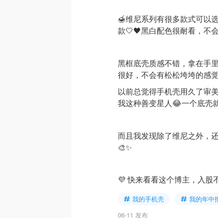
🍯维尼系列有很多款式可以选，我更
款🤍🖤黑白配色很耐看，
黑框底壳质感不错，拿在手
很好，不会有松松垮垮的感
以前总觉得手机壳用久了审
我这种善变星人😂一个底壳
而且我发现除了维尼之外，还
🎨✨
💜 快来看看这个博主，入股
我的手机壳
我的年中
06-11 发布