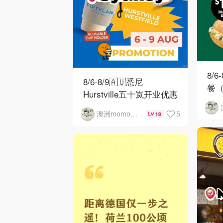
8/6
8/6-8/9🇦🇺悉尼
餐（
Hurstville五十岚开业优惠
5
澳洲momo爱吃
13