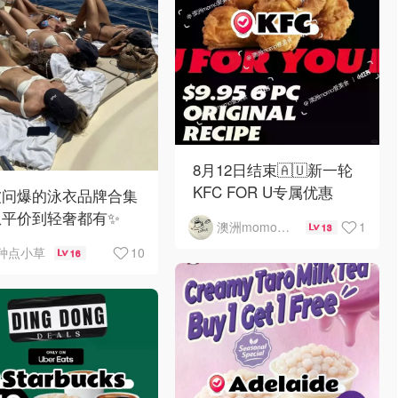
8月12日结束🇦🇺新一轮
KFC FOR U专属优惠
被问爆的泳衣品牌合集
从平价到轻奢都有✨
1
澳洲momo爱吃
13
10
种点小草
16