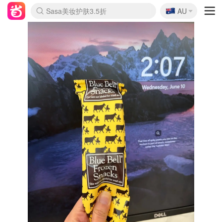
🇦🇺
Sasa美妆护肤3.5折
AU
lululemon折扣上新
SSENSE年中3折
FreshBeauty好价汇总
Cettire降价+叠9折
WWS Coles超市实拍
viagogo二手票捡漏
Myer超级周末1折
The Outnet奢牌1折起
David Jones 3折起
Flannels大牌1折
Perfumes Club护肤1折
AMIRO返校季6.2折
Amazon折扣汇总
eToro入金$200送$50
Amazon数码好物
ICONIC本周7.5折
ThedoubleF高奢地板价
Moose Knuckles 6折
丝芙兰5折起
EUFY官网3.7折起
Selenichast首饰2折
Trip机票酒店促销
YSL送5件彩妆礼
Amazon家居好物
Amazon美妆护肤
雅漾大喷$8
过敏原检测盒$33
伊索独家赠50ml沐浴露
科颜氏清仓3折
SEALIFE海洋馆门票6折
丝塔芙大白罐$16
订阅Newsletter送香薰
Cult Beauty 6.8折
Harrods圣诞日历2.3折
LN-CC奢牌私促3折
d'Alba空姐喷雾$16
EVE LOM套装逆天2折
Bernardelli独家4折
Adore Beauty 6折起
CT圣诞日历
Mytheresa奢品2.7折
Luxury Escapes 9折
Currentbody美容仪9折
MOON Garden Live
Roborock扫地机3.7折
Tingo Life水杯$24
Valentino官网5折
CR洗发护发6.3折
修丽可套装7.4折
Myer彩妆2件7折
GANNI官网4.5折
Stylevana韩妆4折
Tessabit高奢8.5折
OGX洗护4折
Amazon阿德莱德次日达
卡诗8.5折+赠礼
Philips Hue灯具8折