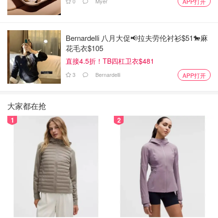
0
Myer
APP打开
Bernardelli 八月大促📢拉夫劳伦衬衫$51🐎麻
花毛衣$105
直接4.5折！TB四杠卫衣$481
3
Bernardelli
APP打开
大家都在抢
1
2