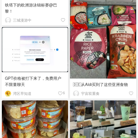
铁塔下的欧洲游泳锦标赛@巴
黎！
三城漫游中
GPT价格被打下来了，免费用户
不限量聊天
🇩🇪从Aldi买到了这些亚洲食物
湾区早知道
宇宙双重奏
6