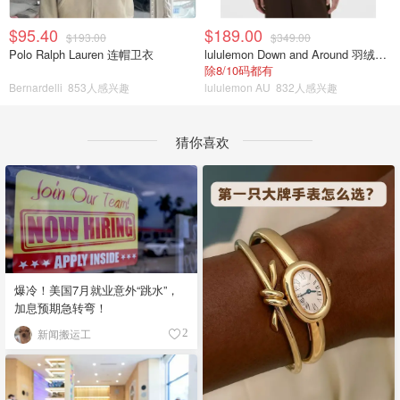
$95.40
$189.00
$193.00
$349.00
Polo Ralph Lauren 连帽卫衣
lululemon Down and Around 羽绒夹克
除8/10码都有
Bernardelli
853人感兴趣
lululemon AU
832人感兴趣
猜你喜欢
爆冷！美国7月就业意外“跳水”，
加息预期急转弯！
新闻搬运工
2