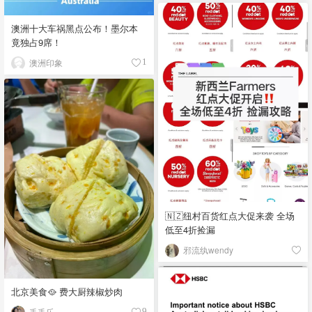
澳洲十大车祸黑点公布！墨尔本
竟独占9席！
澳洲印象
1
🇳🇿纽村百货红点大促来袭 全场
低至4折捡漏
邪流纨wendy
北京美食🥘 费大厨辣椒炒肉
丢丢乐
9