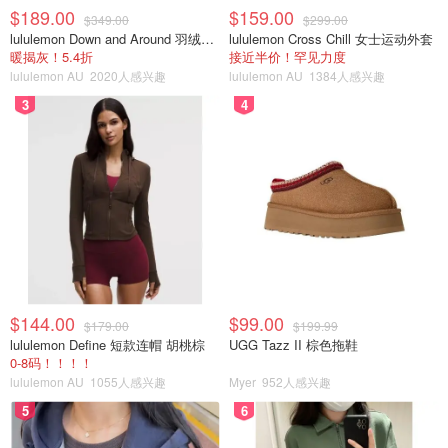
$189.00
$159.00
$349.00
$299.00
lululemon Down and Around 羽绒夹克
lululemon Cross Chill 女士运动外套
暖揭灰！5.4折
接近半价！罕见力度
lululemon AU
2020人感兴趣
lululemon AU
1384人感兴趣
3
4
$144.00
$99.00
$179.00
$199.99
lululemon Define 短款连帽 胡桃棕
UGG Tazz II 棕色拖鞋
0-8码！！！！
lululemon AU
1055人感兴趣
Myer
952人感兴趣
5
6