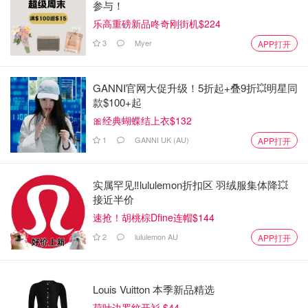
参与！
乐高重磅新品咚奇刚街机$224
3
Myer
APP打开
GANNI官网大促升级！5折起+叠9折💥明星同
款$100+起
🎀经典蝴蝶结上衣$132
1
GANNI UK (AU)
APP打开
实属罕见‼️lululemon折扣区 羽绒服集体降💥
接近半价
速抢！胡桃棕Dfine连帽$144
2
lululemon AU
APP打开
Louis Vuitton 本季新品精选
荷叶边罗纹开衫 $44