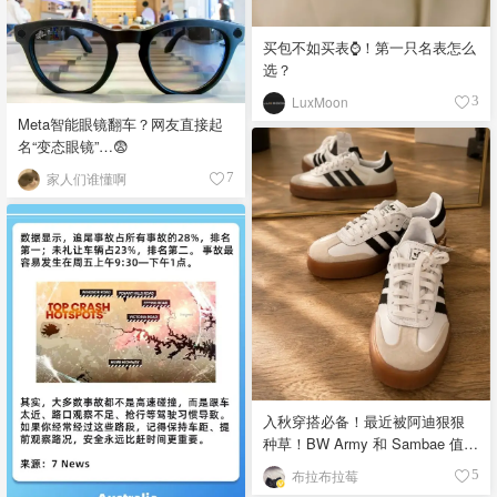
买包不如买表⌚️！第一只名表怎么
选？
LuxMoon
3
Meta智能眼镜翻车？网友直接起
名“变态眼镜”…😨
家人们谁懂啊
7
入秋穿搭必备！最近被阿迪狠狠
种草！BW Army 和 Sambae 值得
拥有！
布拉布拉莓
5