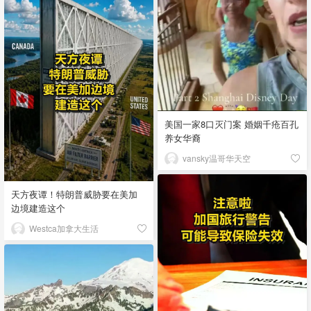
美国一家8口灭门案 婚姻千疮百孔
养女华裔
vansky温哥华天空
天方夜谭！特朗普威胁要在美加
边境建造这个
Westca加拿大生活