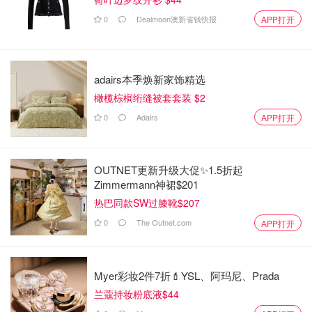
0
Dealmoon澳新省钱快报
APP打开
adairs本季焕新家饰精选
橄榄棕榈绗缝被套套装 $2
0
Adairs
APP打开
OUTNET更新升级大促✨1.5折起
Zimmermann神裙$201
热巴同款SW过膝靴$207
0
The Outnet.com
APP打开
Myer彩妆2件7折💄YSL、阿玛尼、Prada
兰蔻持妆粉底液$44