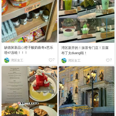
缺德舅新品🍊橙子酸奶曲奇x芭乐
湾区新开的！抹茶专门店！豆腐
塔🍉冻啃！！！
布丁太duang啦！
湾区女工
湾区女工
7
7