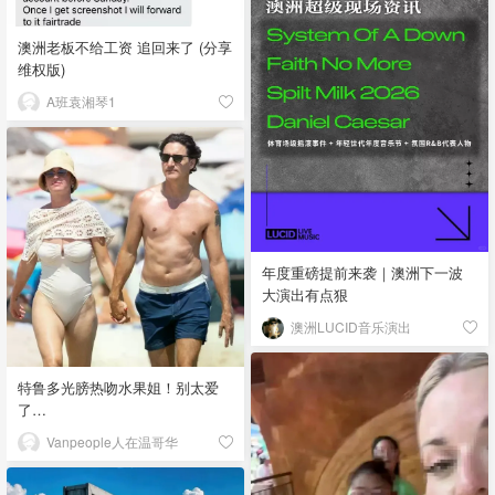
澳洲老板不给工资 追回来了 (分享
维权版)
A班袁湘琴1
年度重磅提前来袭｜澳洲下一波
大演出有点狠
澳洲LUCID音乐演出
特鲁多光膀热吻水果姐！别太爱
了…
Vanpeople人在温哥华