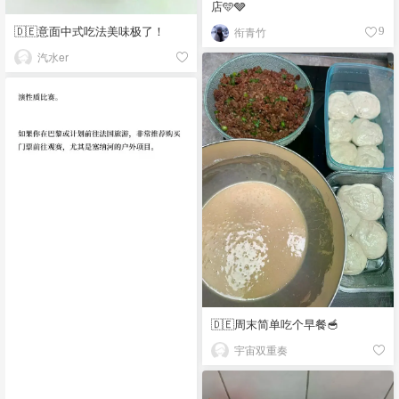
店🩵🩶
🇩🇪意面中式吃法美味极了！
衔青竹
9
汽水er
🇩🇪周末简单吃个早餐🥣
宇宙双重奏