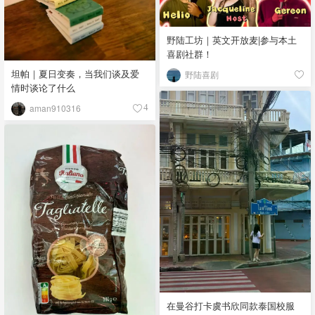
野陆工坊｜英文开放麦|参与本土
喜剧社群！
坦帕｜夏日变奏，当我们谈及爱
野陆喜剧
情时谈论了什么
aman910316
4
在曼谷打卡虞书欣同款泰国校服