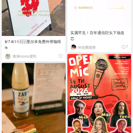
实属罕见！百年通信巨头下场造
芯
8/7-8/11🇦🇺墨尔本免费外带咖啡
☕
科技圈观察
7
澳洲momo爱吃