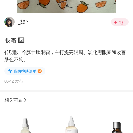
_柒丶
关注
眼霜 3️⃣
传明酸+谷胱甘肽眼霜，主打提亮眼周、淡化黑眼圈和改善
肤色不均。
我的护肤清单
06-12 发布
相关商品