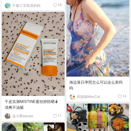
不被三宝耽误的妈
18
海边落日孕照怎么可以这么美呜
呜
田园猫MierCat
14
干皮实测MISTINE蜜丝婷防晒🧴
清爽不油腻
金小希ssicaa
11