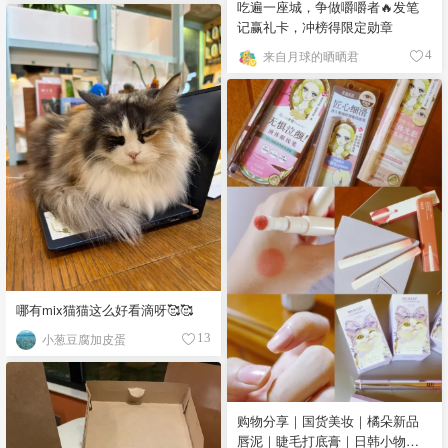
吃遍一座城，争做嚼嚼者🔥发笔
记赢礼卡，冲榜得限定勋章
来自月球的晒晒君
4
哪有mix猫猫这么好看滴呀🥰🥰
小葱豆腐加皮蛋
13
购物分享｜国货美妆｜橘朵新品
唇泥｜睫毛打底膏｜日韩小物｜