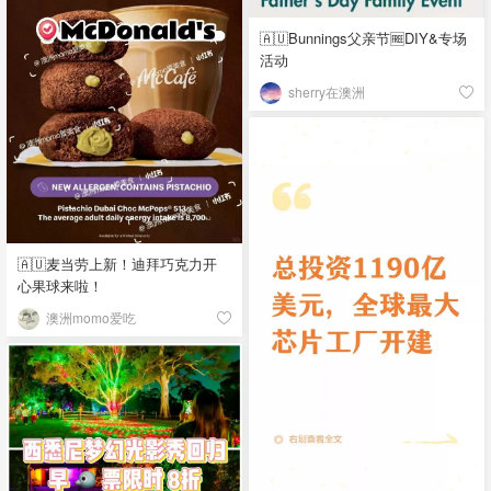
🇦🇺Bunnings父亲节🆓DIY&专场
活动
sherry在澳洲
🇦🇺麦当劳上新！迪拜巧克力开
心果球来啦！
澳洲momo爱吃