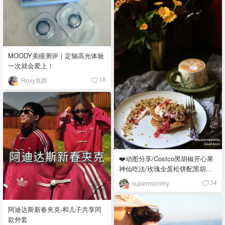
MOODY美瞳测评｜定轴高光体验
一次就会爱上！
Roxy克西
18
❤️动图分享/Costco黑胡椒开心果
神仙吃法/玫瑰全蛋松饼配黑胡椒
开心果碎太惊艳😍
supermommy
34
阿迪达斯新春夹克-和儿子共享同
款外套