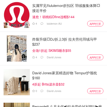
实属罕见‼️lululemon折扣区 羽绒服集体降💥
接近半价
速抢！胡桃棕Dfine连帽$144
4
lululemon AU
APP打开
炸裂升级💥DJ折上3折 拉夫劳伦羽绒马甲
$237
全场1折起 SKIMS睡衣$55
4
David Jones
APP打开
David Jones家居精选好物 Tempur护颈枕
$160
4折起 Brita滤水壶$32
0
David Jones
APP打开
Bernardelli 八月大促📢拉夫劳伦衬衫$51🐎麻