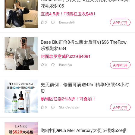
花毛衣$105
直接4.5折！TB四杠卫衣$481
3
Bernardelli
APP打开
Base Blu正价8折📉西太后耳钉$96 TheRow
乐福鞋$1634
封面款罗意威Puzzle$4061
0
Base Blu
APP打开
史无前例：修丽可满赠42ml精华❗️仅限48小时
⏰️
畅销区任选2件8折！可叠加！
0
SkinCeuticals
APP打开
送8件礼❤️La Mer Afterpay大促 狂撒$529💰