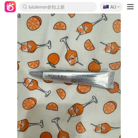
🇦🇺
Sasa美妆护肤3.5折
AU
lululemon折扣上新
SSENSE年中2.5折
FreshBeauty好价汇总
Cettire降价+叠9折
WWS Coles超市实拍
viagogo二手票捡漏
Myer折扣汇总
The Outnet奢牌1折起
David Jones 3折起
Flannels大牌1折
Perfumes Club护肤1折
AMIRO面罩$251
Amazon折扣汇总
eToro入金$200送$50
Amazon数码好物
ICONIC本周7.5折
ThedoubleF高奢地板价
Moose Knuckles 6折
EUFY摄像头$98
Selenichast首饰2折
Trip机票酒店促销
YSL送5件彩妆礼
Amazon家居好物
Amazon美妆护肤
雅漾大喷$8
过敏原检测盒$33
科颜氏高保湿面霜$29
SEALIFE海洋馆门票6折
丝塔芙大白罐$16
订阅Newsletter送香薰
Cult Beauty 6.8折
Harrods圣诞日历$525
LN-CC奢牌私促3折
d'Alba空姐喷雾$16
EVE LOM套装£56
Bernardelli独家4折
Adore Beauty 6折起
CT圣诞日历
Mytheresa奢品2.7折
Luxury Escapes 9折
Currentbody美容仪$881
MOON Garden Live
Roborock扫地机$649
Valentino官网5折
CR洗护套装$23
修丽可4件套$159
GANNI官网4.5折
Stylevana韩妆4折
Tessabit高奢8.5折
OGX洗发水$11
Amazon阿德莱德次日达
卡诗8.5折+赠礼
Philips Hue灯具8折
La Mer送8件礼值$529