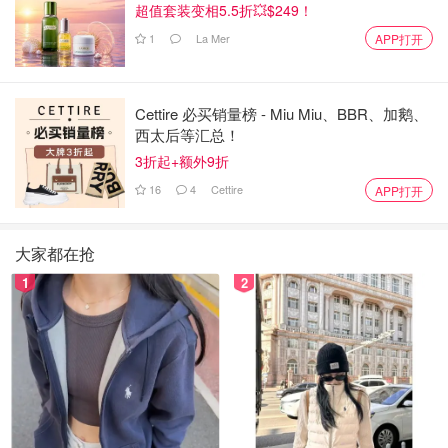
超值套装变相5.5折💥$249！
1
La Mer
APP打开
Cettire 必买销量榜 - Miu Miu、BBR、加鹅、
西太后等汇总！
3折起+额外9折
16
4
Cettire
APP打开
大家都在抢
1
2