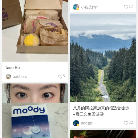
眼线笔｜美甲DIY💅
小皮皮pipi
17
Taco Bell
aabbccc
5
八月的阿拉斯加真的很适合徒步
+看三文鱼回游😬
abc個c
22