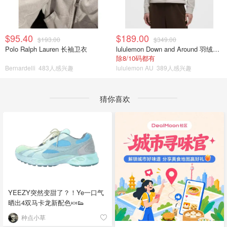
$95.40
$189.00
$193.00
$349.00
Polo Ralph Lauren 长袖卫衣
lululemon Down and Around 羽绒夹克
除8/10码都有
Bernardelli
483人感兴趣
lululemon AU
389人感兴趣
猜你喜欢
YEEZY突然变甜了？！Ye一口气
晒出4双马卡龙新配色🍬👟
种点小草