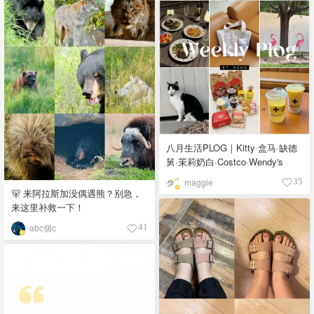
八月生活PLOG｜Kitty·盒马·缺德
舅·茉莉奶白·Costco·Wendy's
maggie
35
🐻 来阿拉斯加没偶遇熊？别急，
来这里补救一下！
abc個c
41