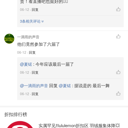
贵！看直播吧也挺好的👌🏻
06-12
· 回复
3条相关评论
一滴雨的声音
他们竟然参加了六届了
06-12
· 回复
:
今年应该最后一届了
@夏锘
06-12
· 回复
回复
:
据说是的 最后一舞
@一滴雨的声音
@夏锘
06-12
· 回复
折扣排行榜
实属罕见‼️lululemon折扣区 羽绒服集体降💥