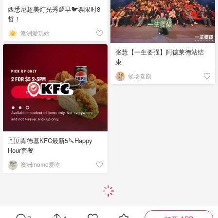
西悉尼超美灯光秀🌈早🐦票限时8
哲！
澳洲爱玩站
张慧【一生要强】阿德莱德站结
束
候场喜剧
🇦🇺肯德基KFC最新5🔪Happy
Hour套餐
澳洲momo爱吃