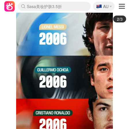
🇦🇺
Sasa美妆护肤3.5折
AU
lululemon折扣上新
SSENSE年中2.5折
FreshBeauty好价汇总
Cettire降价+叠9折
WWS Coles超市实拍
viagogo二手票捡漏
Myer折扣汇总
The Outnet奢牌1折起
David Jones 3折起
Flannels大牌1折
Perfumes Club护肤1折
AMIRO面罩$251
Amazon折扣汇总
eToro入金$200送$50
Amazon数码好物
ICONIC本周7.5折
ThedoubleF高奢地板价
Moose Knuckles 6折
EUFY摄像头$98
Selenichast首饰2折
Trip机票酒店促销
YSL送5件彩妆礼
Amazon家居好物
Amazon美妆护肤
雅漾大喷$8
过敏原检测盒$33
科颜氏高保湿面霜$29
SEALIFE海洋馆门票6折
丝塔芙大白罐$16
订阅Newsletter送香薰
Cult Beauty 6.8折
Harrods圣诞日历$525
LN-CC奢牌私促3折
d'Alba空姐喷雾$16
EVE LOM套装£56
Bernardelli独家4折
Adore Beauty 6折起
CT圣诞日历
Mytheresa奢品2.7折
Luxury Escapes 9折
Currentbody美容仪$881
MOON Garden Live
Roborock扫地机$649
Valentino官网5折
CR洗护套装$23
修丽可4件套$159
GANNI官网4.5折
Stylevana韩妆4折
Tessabit高奢8.5折
OGX洗发水$11
Amazon阿德莱德次日达
卡诗8.5折+赠礼
Philips Hue灯具8折
La Mer送8件礼值$529
3/3