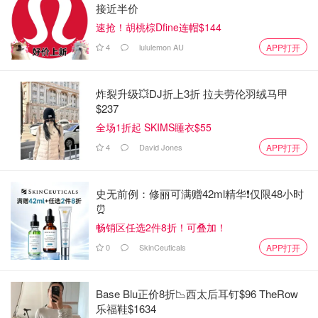
接近半价
速抢！胡桃棕Dfine连帽$144
4
lululemon AU
APP打开
炸裂升级💥DJ折上3折 拉夫劳伦羽绒马甲
$237
全场1折起 SKIMS睡衣$55
4
David Jones
APP打开
史无前例：修丽可满赠42ml精华❗️仅限48小时
⏰️
畅销区任选2件8折！可叠加！
0
SkinCeuticals
APP打开
Base Blu正价8折📉西太后耳钉$96 TheRow
乐福鞋$1634