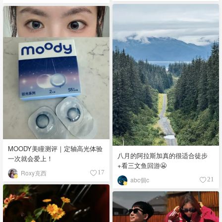
MOODY美瞳测评｜定轴高光体验
八月的阿拉斯加真的很适合徒步
一次就会爱上！
+看三文鱼回游😬
Roxy克西
17
abc個c
21