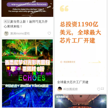
🇦🇺麦当劳上新！迪拜巧克力开
心果球来啦！
澳洲momo爱吃
全球最大芯片工厂开建
科技圈观察
22