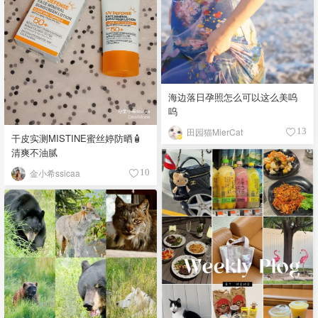
海边落日孕照怎么可以这么美呜
呜
田园猫MierCat
13
干皮实测MISTINE蜜丝婷防晒🧴
清爽不油腻
金小希ssicaa
10