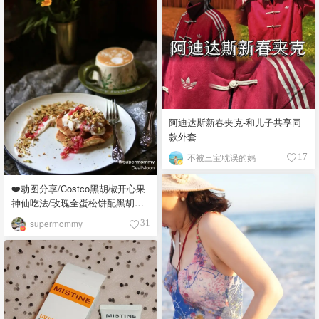
阿迪达斯新春夹克-和儿子共享同
款外套
不被三宝耽误的妈
17
❤️动图分享/Costco黑胡椒开心果
神仙吃法/玫瑰全蛋松饼配黑胡椒
开心果碎太惊艳😍
supermommy
31