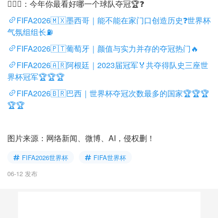
🙋🏻‍♀️：今年你最看好哪一个球队夺冠🏆❓
FIFA2026🇲🇽墨西哥｜能不能在家门口创造历史❓世界杯
气氛组组长⛽️
FIFA2026🇵🇹葡萄牙｜颜值与实力并存的夺冠热门🔥
FIFA2026🇦🇷阿根廷｜2023届冠军🏅共夺得队史三座世
界杯冠军🏆🏆🏆
FIFA2026🇧🇷巴西｜世界杯夺冠次数最多的国家🏆🏆🏆
🏆🏆
图片来源：网络新闻、微博、AI，侵权删！
FIFA2026世界杯
FIFA世界杯
06-12 发布