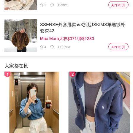
1
Cettire
APP打开
SSENSE外套甩卖🔥3折起❗SKIMS羊羔绒外
套$242
Max Mara大衣$371/原$1280
4
SSENSE
APP打开
大家都在抢
1
2