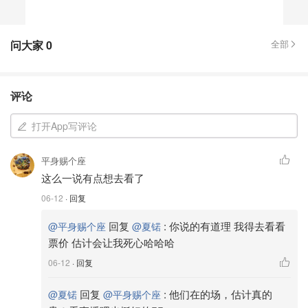
问大家
0
全部
评论
打开App写评论
平身赐个座
这么一说有点想去看了
06-12
· 回复
回复
:
你说的有道理 我得去看看
@平身赐个座
@夏锘
票价 估计会让我死心哈哈哈
06-12
· 回复
回复
:
他们在的场，估计真的
@夏锘
@平身赐个座