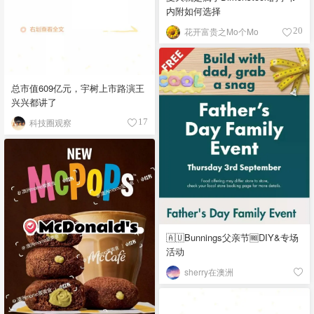
内附如何选择
花开富贵之Mo个Mo
20
总市值609亿元，宇树上市路演王
兴兴都讲了
科技圈观察
17
🇦🇺Bunnings父亲节🆓DIY&专场
活动
sherry在澳洲