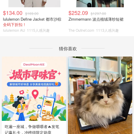
$134.00
$252.09
$169.00
$1297.00
lululemon Define Jacket 都市沙棕
Zimmermann 波点植绒薄纱短裙
全码下折扣！
lululemon AU
1115人感兴趣
The Outnet.com
1113人感兴趣
猜你喜欢
吃遍一座城，争做嚼嚼者🔥发笔
记赢礼卡，冲榜得限定勋章