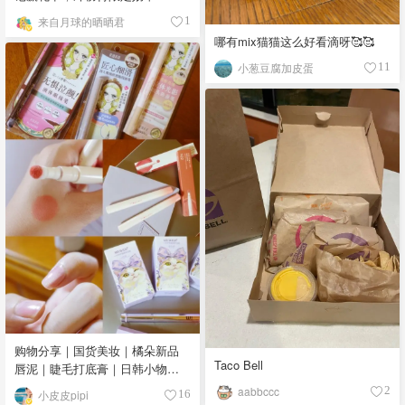
来自月球的晒晒君
1
哪有mix猫猫这么好看滴呀🥰🥰
小葱豆腐加皮蛋
11
购物分享｜国货美妆｜橘朵新品
Taco Bell
唇泥｜睫毛打底膏｜日韩小物｜
眼线笔｜美甲DIY💅
aabbccc
2
小皮皮pipi
16