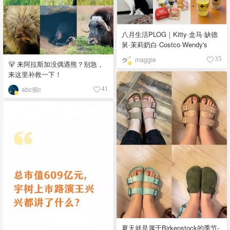
八月生活PLOG｜Kitty·盒马·缺德
舅·茉莉奶白·Costco·Wendy's
maggie
35
🐻 来阿拉斯加没偶遇熊？别急，
来这里补救一下！
abc個c
41
夏天就是属于Birkenstock的季节-