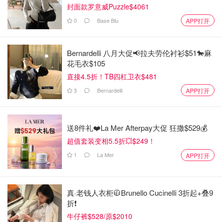
封面款罗意威Puzzle$4061
0
Base Blu
APP打开
Bernardelli 八月大促📢拉夫劳伦衬衫$51🐎麻
花毛衣$105
直接4.5折！TB四杠卫衣$481
3
Bernardelli
APP打开
送8件礼❤️La Mer Afterpay大促 狂撒$529💰
超值套装变相5.5折💥$249！
1
La Mer
APP打开
真·老钱人衣柜🧥Brunello Cucinelli 3折起+叠9
折❗️
牛仔裤$528/原$2010