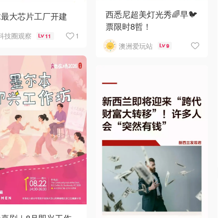
西悉尼超美灯光秀🌈早🐦
球最大芯片工厂开建
票限时8哲！
1
科技圈观察
11
澳洲爱玩站
9
场喜剧｜8月即兴工作