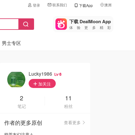
联系我们
澳洲
登录
下载App
🇺🇸
美国
下载 DealMoon App
体验更多精彩
🇨🇳
中国
男士专区
🇨🇦
加拿大
🇬🇧
英国
🇩🇪
德国
Lucky1986
6
🇫🇷
加关注
法国
🇮🇹
2
11
意大利
笔记
粉丝
🇦🇺
澳洲
作者的更多原创
查看更多
🇳🇿
新西兰
奶茶友们注意⚠️