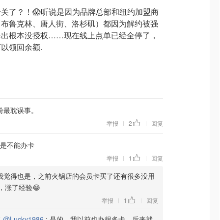
关了？！😱听说是因为品牌总部和纽约加盟商
、布鲁克林、唐人街、洛杉矶）都因为解约被强
爆出根本没授权……现在线上点单已经全停了，
以领回余额.
纷最耽误事。
举报
2
回复
|
|
是不能办卡
举报
1
回复
|
|
我觉得也是，之前火锅店的会员卡买了还有很多没用
，涨了经验😂
举报
1
回复
|
|
复
@Lucky1986
:
是的，我以前也办很多卡，后来就