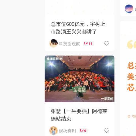
总市值609亿元，宇树上
市路演王兴兴都讲了
科技圈观察
11
张慧【一生要强】阿德莱
德站结束
候场喜剧
9