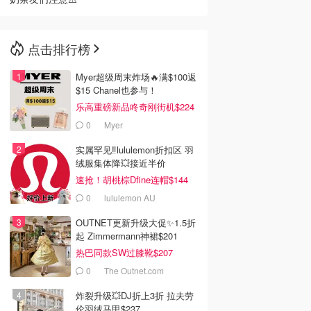
点击排行榜
Myer超级周末炸场🔥满$100返
$15 Chanel也参与！
乐高重磅新品咚奇刚街机$224
0
Myer
实属罕见‼️lululemon折扣区 羽
绒服集体降💥接近半价
速抢！胡桃棕Dfine连帽$144
0
lululemon AU
OUTNET更新升级大促✨1.5折
起 Zimmermann神裙$201
热巴同款SW过膝靴$207
0
The Outnet.com
炸裂升级💥DJ折上3折 拉夫劳
伦羽绒马甲$237