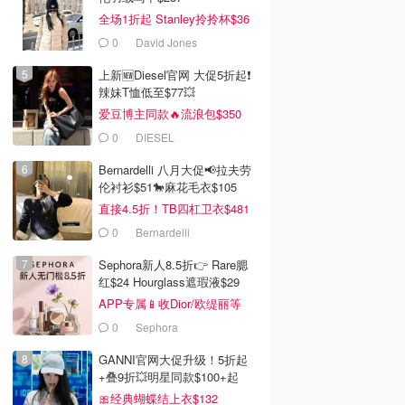
全场1折起 Stanley拎拎杯$36
0
David Jones
上新🆕Diesel官网 大促5折起❗️
辣妹T恤低至$77💥
爱豆博主同款🔥流浪包$350
0
DIESEL
Bernardelli 八月大促📢拉夫劳
伦衬衫$51🐎麻花毛衣$105
直接4.5折！TB四杠卫衣$481
0
Bernardelli
Sephora新人8.5折👉 Rare腮
红$24 Hourglass遮瑕液$29
APP专属📱收Dior/欧缇丽等
0
Sephora
GANNI官网大促升级！5折起
+叠9折💥明星同款$100+起
🎀经典蝴蝶结上衣$132