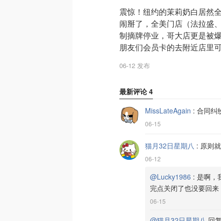
震惊！纽约的茉莉奶白居然全
闹掰了，全美门店（法拉盛
制摘牌停业，哥大店更是被
朋友们会员卡的去附近店里可
06-12 发布
最新评论
4
MissLateAgain
:
合同纠
06-15
猫月32日星期八
:
原则就
06-12
@Lucky1986
:
是啊，
完点关闭了也没要回来
06-15
@猫月32日星期八
回