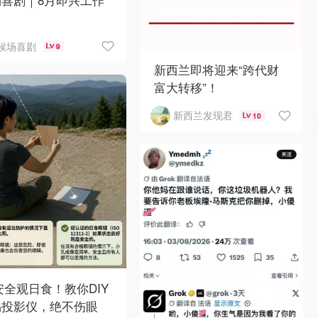
候场喜剧
9
新西兰即将迎来“跨代财
富大转移”！
新西兰发现君
10
 安全观日食！教你DIY
易投影仪，绝不伤眼