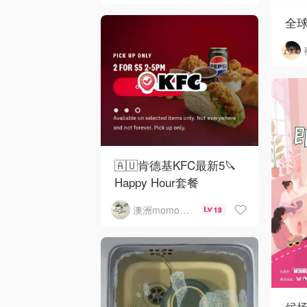
全
🇦🇺肯德基KFC最新5🔪
Happy Hour套餐
澳洲momo爱吃
13
候