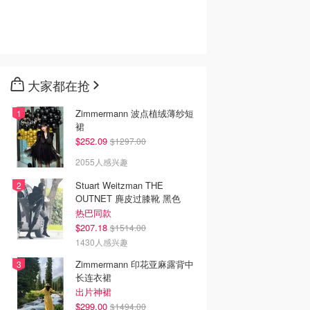
大家都在抢
Zimmermann 波点植绒薄纱短
裙
$252.09
$1297.00
2055人感兴趣
Stuart Weitzman THE
OUTNET 麂皮过膝靴 黑色
热巴同款
$207.18
$1514.00
1430人感兴趣
Zimmermann 印花亚麻露背中
长连衣裙
出片神裙
$299.00
$1494.00