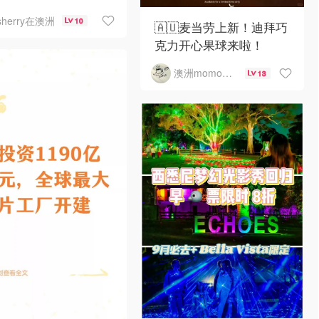
sherry在澳洲
10
🇦🇺麦当劳上新！迪拜巧
克力开心果球来啦！
澳洲momo爱吃
13