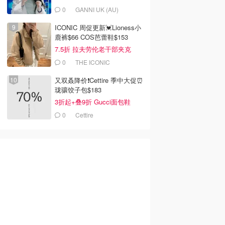
0
GANNI UK (AU)
ICONIC 周促更新💓Lioness小
鹿裤$66 COS芭蕾鞋$153
7.5折 拉夫劳伦老干部夹克
$419
0
THE ICONIC
又双叒降价❗️Cettire 季中大促⏰
珑骧饺子包$183
3折起+叠9折 Gucci面包鞋
$991
0
Cettire
0
AU$0.00
$37.00
LAB 燕麦杏仁奶 8
熊猫外卖7.5折优惠券
T2 tea T2 白桃茶 300
L
ml (Pack of 12)
Amazon澳洲亚马逊
Dealmoon澳新省钱快报
Amazon澳洲亚马逊
去购买
去购买
去购买