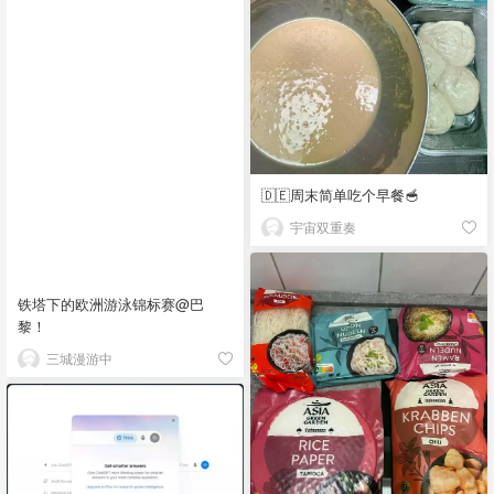
🇩🇪周末简单吃个早餐🥣
宇宙双重奏
铁塔下的欧洲游泳锦标赛@巴
黎！
三城漫游中