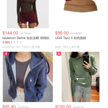
$144.00
$99.00
$179.00
$199.99
lululemon Define 短款连帽 胡桃棕
UGG Tazz II 棕色拖鞋
0-8码！！！！
lululemon AU
1055人感兴趣
Myer
952人感兴趣
5
6
$95.40
$150.50
$193.00
$269.00