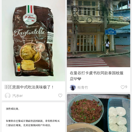
在曼谷打卡虞书欣同款泰国校服
店🩵🩶
🇩🇪意面中式吃法美味极了！
衔青竹
9
汽水er