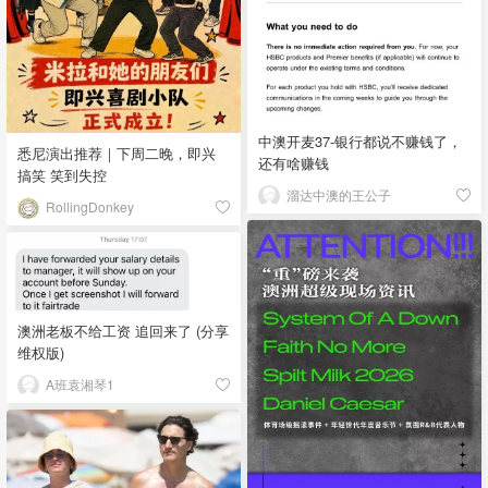
中澳开麦37-银行都说不赚钱了，
悉尼演出推荐｜下周二晚，即兴
还有啥赚钱
搞笑 笑到失控
溜达中澳的王公子
RollingDonkey
澳洲老板不给工资 追回来了 (分享
维权版)
A班袁湘琴1