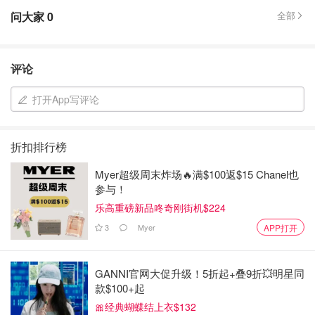
问大家
0
全部
评论
打开App写评论
折扣排行榜
Myer超级周末炸场🔥满$100返$15 Chanel也
参与！
乐高重磅新品咚奇刚街机$224
3
Myer
APP打开
GANNI官网大促升级！5折起+叠9折💥明星同
款$100+起
🎀经典蝴蝶结上衣$132