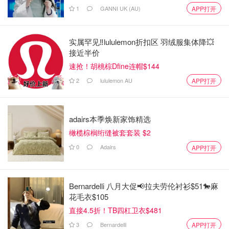
1
GANNI UK (AU)
APP打开
实属罕见‼️lululemon折扣区 羽绒服集体降💥
接近半价
速抢！胡桃棕Dfine连帽$144
2
lululemon AU
APP打开
adairs本季焕新家饰精选
橄榄棕榈绗缝被套套装 $2
0
Adairs
APP打开
Bernardelli 八月大促📢拉夫劳伦衬衫$51🐎麻
花毛衣$105
直接4.5折！TB四杠卫衣$481
3
Bernardelli
APP打开