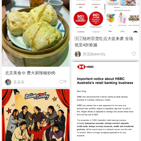
🇳🇿纽村百货红点大促来袭 全场
低至4折捡漏
邪流纨wendy
北京美食🥘 费大厨辣椒炒肉
丢丢乐
9