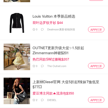
Louis Vuitton 本季新品精选
荷叶边罗纹开衫 $44
0
Dealmoon澳新省钱快报
APP打开
OUTNET更新升级大促✨1.5折起
Zimmermann神裙$201
热巴同款SW过膝靴$207
0
The Outnet.com
APP打开
上新🆕Diesel官网 大促5折起❗️辣妹T恤低至
$77💥
爱豆博主同款🔥流浪包$350
2
DIESEL
APP打开