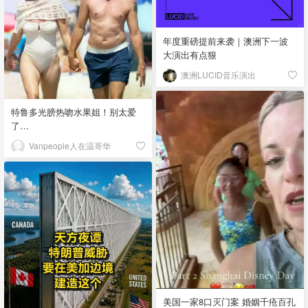
年度重磅提前来袭｜澳洲下一波
大演出有点狠
澳洲LUCID音乐演出
特鲁多光膀热吻水果姐！别太爱
了…
Vanpeople人在温哥华
美国一家8口灭门案 婚姻千疮百孔