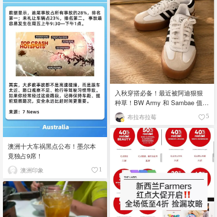
入秋穿搭必备！最近被阿迪狠狠
种草！BW Army 和 Sambae 值得
拥有！
布拉布拉莓
5
澳洲十大车祸黑点公布！墨尔本
竟独占9席！
澳洲印象
1