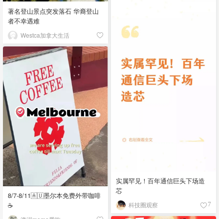
著名登山景点突发落石 华裔登山
者不幸遇难
Westca加拿大生活
实属罕见！百年通信巨头下场造
芯
8/7-8/11🇦🇺墨尔本免费外带咖啡
☕
科技圈观察
7