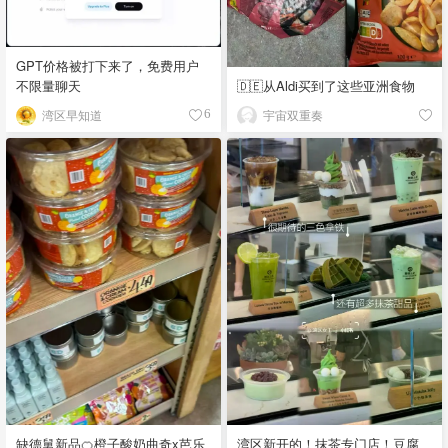
GPT价格被打下来了，免费用户
不限量聊天
🇩🇪从Aldi买到了这些亚洲食物
湾区早知道
宇宙双重奏
6
缺德舅新品🍊橙子酸奶曲奇x芭乐
湾区新开的！抹茶专门店！豆腐