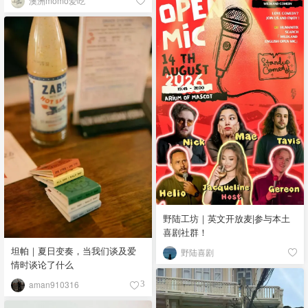
澳洲momo爱吃
野陆工坊｜英文开放麦|参与本土
喜剧社群！
坦帕｜夏日变奏，当我们谈及爱
野陆喜剧
情时谈论了什么
aman910316
3