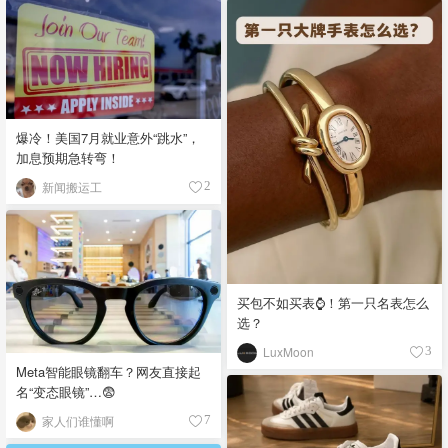
爆冷！美国7月就业意外“跳水”，
加息预期急转弯！
新闻搬运工
2
买包不如买表⌚️！第一只名表怎么
选？
LuxMoon
3
Meta智能眼镜翻车？网友直接起
名“变态眼镜”…😨
家人们谁懂啊
7