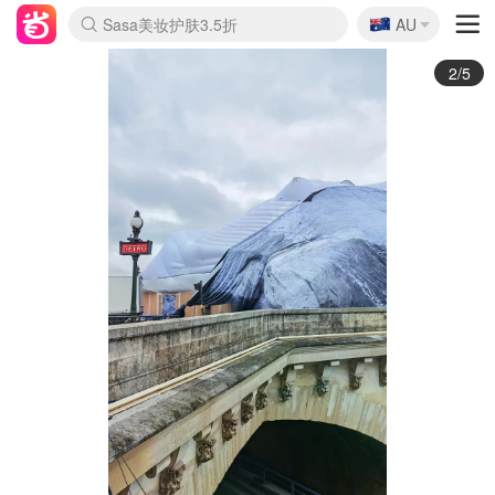
🇦🇺
Sasa美妆护肤3.5折
AU
lululemon折扣上新
SSENSE年中3折
FreshBeauty好价汇总
Cettire降价+叠9折
WWS Coles超市实拍
viagogo二手票捡漏
Myer超级周末1折
The Outnet奢牌1折起
David Jones 3折起
Flannels大牌1折
Perfumes Club护肤1折
AMIRO返校季6.2折
Amazon折扣汇总
eToro入金$200送$50
Amazon数码好物
ICONIC本周7.5折
ThedoubleF高奢地板价
Moose Knuckles 6折
丝芙兰5折起
EUFY官网3.7折起
Selenichast首饰2折
Trip机票酒店促销
YSL送5件彩妆礼
Amazon家居好物
Amazon美妆护肤
雅漾大喷$8
过敏原检测盒$33
伊索独家赠50ml沐浴露
科颜氏清仓3折
SEALIFE海洋馆门票6折
丝塔芙大白罐$16
订阅Newsletter送香薰
Cult Beauty 6.8折
Harrods圣诞日历2.3折
LN-CC奢牌私促3折
d'Alba空姐喷雾$16
EVE LOM套装逆天2折
Bernardelli独家4折
Adore Beauty 6折起
CT圣诞日历
Mytheresa奢品2.7折
Luxury Escapes 9折
Currentbody美容仪9折
MOON Garden Live
Roborock扫地机3.7折
Tingo Life水杯$24
Valentino官网5折
CR洗发护发6.3折
修丽可套装7.4折
Myer彩妆2件7折
GANNI官网4.5折
Stylevana韩妆4折
Tessabit高奢8.5折
OGX洗护4折
Amazon阿德莱德次日达
卡诗8.5折+赠礼
Philips Hue灯具8折
3/5