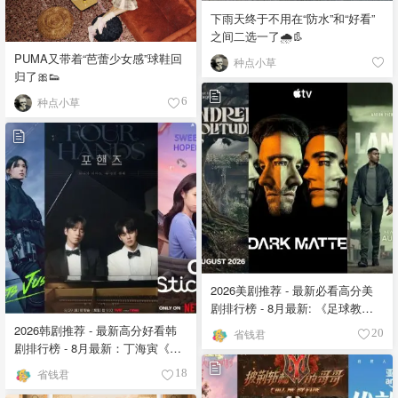
下雨天终于不用在“防水”和“好看”
之间二选一了🌧️👢
PUMA又带着“芭蕾少女感”球鞋回
种点小草
归了🎀👟
种点小草
6
2026美剧推荐 - 最新必看高分美
剧排行榜 - 8月最新: 《​​足球教练
》第四季回归！
2026韩剧推荐 - 最新高分好看韩
省钱君
20
剧排行榜 - 8月最新：丁海寅《我
的荒糖恋爱 》上线❣️
省钱君
18