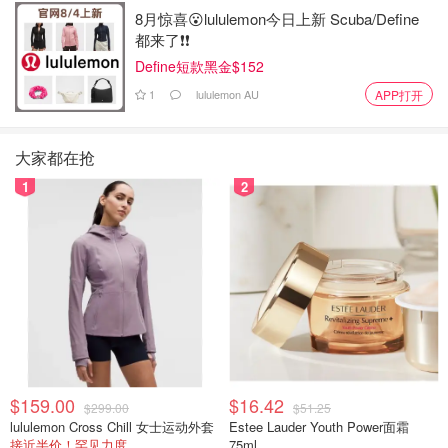
8月惊喜😮lululemon今日上新 Scuba/Define
都来了❗️❗️
Define短款黑金$152
1
lululemon AU
APP打开
大家都在抢
1
2
$159.00
$16.42
$299.00
$51.25
lululemon Cross Chill 女士运动外套
Estee Lauder Youth Power面霜
接近半价！罕见力度
75ml