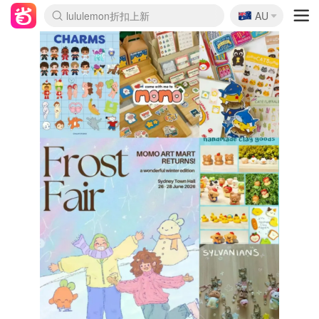
🇦🇺
Sasa美妆护肤3.5折
AU
lululemon折扣上新
SSENSE年中3折
FreshBeauty好价汇总
Cettire降价+叠9折
Farfetch折上8折
WWS Coles超市实拍
viagogo二手票捡漏
Myer清仓1折起
The Outnet奢牌1折起
David Jones 3折起
Flannels大牌1折
Perfumes Club护肤1折
AMIRO返校季6.2折
Oweek抽奖送Airpods
Amazon折扣汇总
eToro入金$200送$50
Amazon数码好物
ICONIC本周7.5折
ThedoubleF高奢地板价
Moose Knuckles 6折
丝芙兰5折起
EUFY官网3.7折起
Selenichast首饰2折
Trip机票酒店促销
YSL送5件彩妆礼
Amazon家居好物
BIGBANG巡演开票
David Jones时尚3折
Amazon美妆护肤
雅漾大喷$8
过敏原检测盒$33
伊索独家赠50ml沐浴露
科颜氏清仓3折
SEALIFE海洋馆门票6折
丝塔芙大白罐$16
订阅Newsletter送香薰
Cult Beauty 6.8折
Harrods圣诞日历2.3折
LN-CC奢牌私促3折
d'Alba空姐喷雾$16
EVE LOM套装逆天2折
Bernardelli独家4折
Adore Beauty 6折起
CT圣诞日历
Mytheresa奢品2.7折
Luxury Escapes 9折
Currentbody美容仪9折
MOON Garden Live
ALLSAINTS美衣3折
Roborock扫地机3.7折
Tingo Life水杯$24
Valentino官网5折
CR洗发护发6.3折