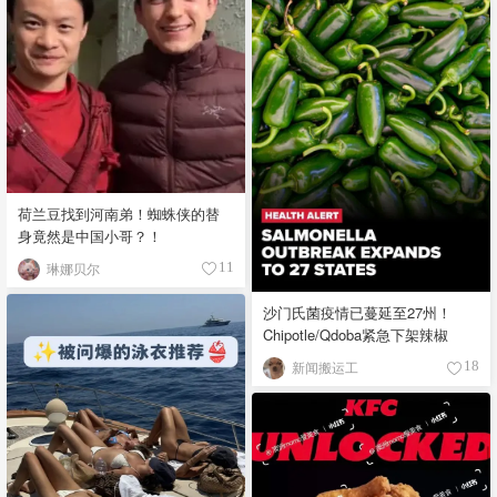
荷兰豆找到河南弟！蜘蛛侠的替
身竟然是中国小哥？！
琳娜贝尔
11
沙门氏菌疫情已蔓延至27州！
Chipotle/Qdoba紧急下架辣椒
新闻搬运工
18