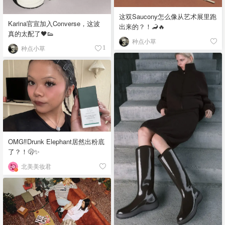
这双Saucony怎么像从艺术展里跑
Karina官宣加入Converse，这波
出来的？！🦂🔥
真的太配了🖤👟
种点小草
种点小草
1
OMG‼️Drunk Elephant居然出粉底
了？！🫢✨
北美美妆君