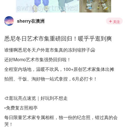
sherry在澳洲
关注
悉尼冬日艺术市集重磅回归！暖乎乎逛到爽
谁懂啊悉尼冬天户外逛市集真的冻到缩脖子🥶
还好Momo艺术市集强势回归啦！
全程室内场地，温暖不吹风，100+原创艺术家集体出摊
拍照、干饭、淘好物一站式拿捏，6月必打卡！
🎨逛玩亮点速览｜好玩到不想走
▫️免费复古照相亭
每日限量艺术家专属相框，独一份的纪念照，错过真的会
哭！