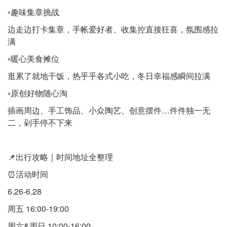
▫️趣味集章挑战
边走边打卡集章，手帐爱好者、收集控直接狂喜，氛围感拉
满
▫️暖心美食摊位
逛累了就地干饭，热乎乎各式小吃，冬日幸福感瞬间拉满
▫️原创好物随心淘
插画周边、手工饰品、小众陶艺、创意摆件…件件独一无
二，剁手停不下来
📌出行攻略｜时间地址全整理
⏰活动时间
6.26-6.28
周五 16:00-19:00
周六&周日 10:00-16:00