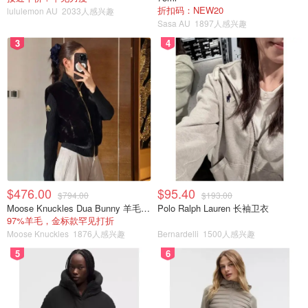
折扣码：NEW20
lululemon AU
2033人感兴趣
Sasa AU
1897人感兴趣
3
4
$476.00
$95.40
$794.00
$193.00
Moose Knuckles Dua Bunny 羊毛混纺针织夹克
Polo Ralph Lauren 长袖卫衣
97%羊毛，金标款罕见打折
Moose Knuckles
1876人感兴趣
Bernardelli
1500人感兴趣
5
6