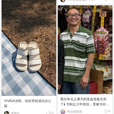
墨尔本见义勇为的亚超老板去世
VIVAIA凉鞋、轻松带娃游玩水公
了🕯️ 为制止少年抢劫，竟被当街围
园
殴致死！
考拉情报局
4
雯雯吖
23