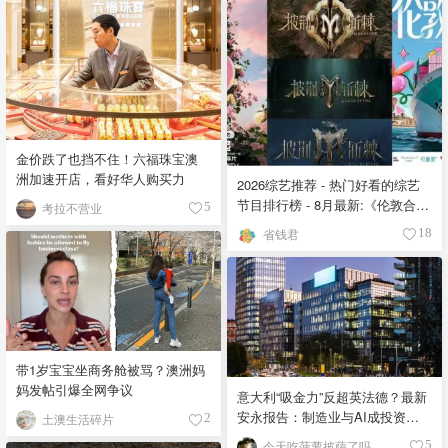
金价跌了也挡不住！六福珠宝澳
洲加速开店，看好华人购买力
2026综艺推荐 - 热门好看的综艺
节目排行榜 - 8月最新:《​​伦敦合伙
考拉不营业
5
人》回归啦
省钱君
18
带1岁宝宝坐商务舱被骂？澳洲妈
妈发帖引爆全网争议
意大利“吸金力”反超英法德？最新
安永报告：制造业与AI成投资新
土澳生活碎片
2
宠！
今天吃菠萝披萨了吗
5