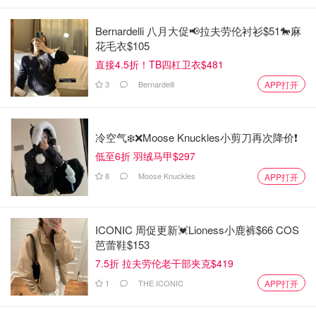
Bernardelli 八月大促📢拉夫劳伦衬衫$51🐎麻
花毛衣$105
直接4.5折！TB四杠卫衣$481
3
Bernardelli
APP打开
冷空气❄️❌️Moose Knuckles小剪刀再次降价❗️
低至6折 羽绒马甲$297
8
Moose Knuckles
APP打开
ICONIC 周促更新💓Lioness小鹿裤$66 COS
芭蕾鞋$153
7.5折 拉夫劳伦老干部夹克$419
1
THE ICONIC
APP打开