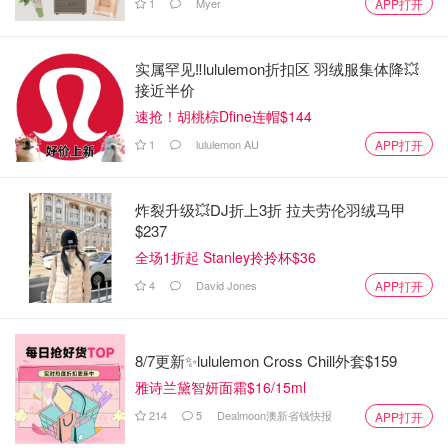
1
Myer
APP打开
实属罕见‼️lululemon折扣区 羽绒服集体降💥
接近半价
速抢！胡桃棕Dfine连帽$144
1
lululemon AU
APP打开
炸裂升级💥DJ折上3折 拉夫劳伦羽绒马甲
$237
全场1折起 Stanley拎拎杯$36
4
David Jones
APP打开
8/7更新✨lululemon Cross Chill外套$159
雅诗兰黛智妍面霜$16/15ml
214
5
Dealmoon澳新省钱快报
APP打开