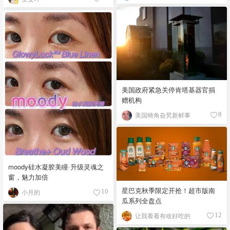
美国政府紧急关停肯塔基器官捐
赠机构
美国犄角旮旯新鲜事
8
moody硅水凝胶美瞳·升级灵魂之
窗，魅力加倍
星巴克秋季限定开抢！超市版南
小月的
10
瓜系列全盘点
让我看看有啥好吃的
12