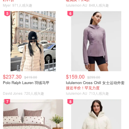
Myer
971人感兴趣
lululemon AU
848人感兴趣
5
6
$237.30
$159.00
$419.00
$299.00
Polo Ralph Lauren 羽绒马甲
lululemon Cross Chill 女士运动外套
接近半价！罕见力度
David Jones
720人感兴趣
lululemon AU
713人感兴趣
7
8