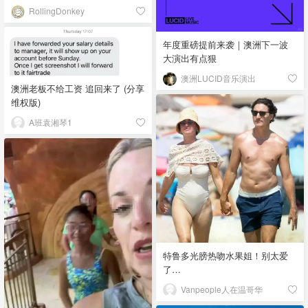
RollingDonkey
年度重磅提前来袭｜澳洲下一波
大演出有点狠
澳洲LUCID音乐演出
澳洲老板不给工资 追回来了 (分享
维权版)
A班袁湘琴1
特鲁多光膀热吻水果姐！别太爱
了…
Vanpeople人在温哥华