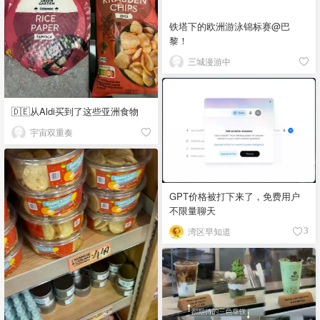
铁塔下的欧洲游泳锦标赛@巴
黎！
三城漫游中
🇩🇪从Aldi买到了这些亚洲食物
宇宙双重奏
GPT价格被打下来了，免费用户
不限量聊天
湾区早知道
3