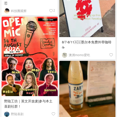
芯
科技圈观察
2
8/7-8/11🇦🇺墨尔本免费外带咖啡
☕
澳洲momo爱吃
野陆工坊｜英文开放麦|参与本土
喜剧社群！
野陆喜剧