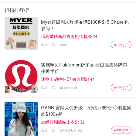
折扣排行榜
Myer超级周末炸场🔥满$100返$15 Chanel也
参与！
乐高重磅新品咚奇刚街机$224
3
Myer
APP打开
实属罕见‼️lululemon折扣区 羽绒服集体降💥
接近半价
速抢！胡桃棕Dfine连帽$144
2
lululemon AU
APP打开
GANNI官网大促升级！5折起+叠9折💥明星同
款$100+起
🎀经典蝴蝶结上衣$132
0
GANNI UK (AU)
APP打开