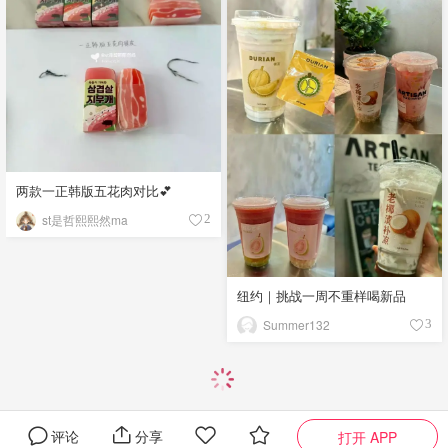
两款一正韩版五花肉对比💕
st是哲熙熙然ma
2
纽约｜挑战一周不重样喝新品
Summer132
3
评论
分享
打开 APP