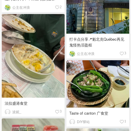
公主在冲浪
2
打卡点分享📍魁北克Québec再见
鬼怪热泪盈框
公主在冲浪
3
法拉盛港食堂
波妮_
3
Taste of canton 广食堂
DIY驿站
1