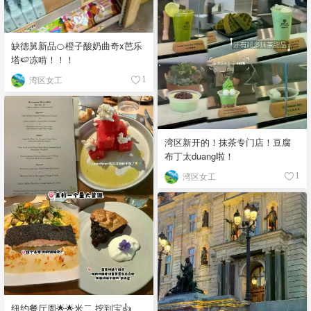
缺德舅新品🍊橙子酸奶曲奇x芭乐
塔🍉冻啃！！！
湾区女工
1
湾区新开的！抹茶专门店！豆腐
布丁太duang啦！
湾区女工
1
纽约餐厅周🌟🌟米二 挖到宝👍