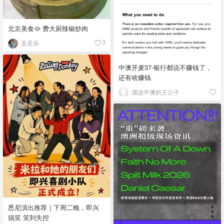
北京美食🥘 费大厨辣椒炒肉
丢丢乐
3
中澳开麦37-银行都说不赚钱了，
还有啥赚钱
溜达中澳的王公子
悉尼演出推荐｜下周二晚，即兴
搞笑 笑到失控