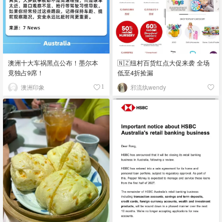
澳洲十大车祸黑点公布！墨尔本
🇳🇿纽村百货红点大促来袭 全场
竟独占9席！
低至4折捡漏
澳洲印象
邪流纨wendy
1