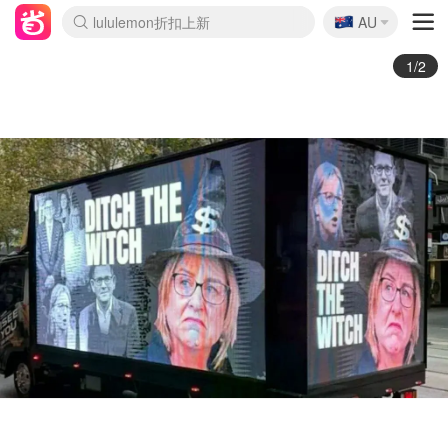
🇦🇺
Sasa美妆护肤3.5折
AU
lululemon折扣上新
SSENSE年中3折
FreshBeauty好价汇总
Cettire降价+叠9折
WWS Coles超市实拍
viagogo二手票捡漏
Myer超级周末1折
The Outnet奢牌1折起
David Jones 3折起
Flannels大牌1折
Perfumes Club护肤1折
AMIRO返校季6.2折
Amazon折扣汇总
eToro入金$200送$50
Amazon数码好物
ICONIC本周7.5折
ThedoubleF高奢地板价
Moose Knuckles 6折
丝芙兰5折起
EUFY官网3.7折起
Selenichast首饰2折
Trip机票酒店促销
YSL送5件彩妆礼
Amazon家居好物
Amazon美妆护肤
雅漾大喷$8
过敏原检测盒$33
伊索独家赠50ml沐浴露
科颜氏清仓3折
SEALIFE海洋馆门票6折
丝塔芙大白罐$16
订阅Newsletter送香薰
Cult Beauty 6.8折
Harrods圣诞日历2.3折
LN-CC奢牌私促3折
d'Alba空姐喷雾$16
EVE LOM套装逆天2折
Bernardelli独家4折
Adore Beauty 6折起
CT圣诞日历
Mytheresa奢品2.7折
Luxury Escapes 9折
Currentbody美容仪9折
MOON Garden Live
ALLSAINTS美衣3折
Roborock扫地机3.7折
Tingo Life水杯$24
Valentino官网5折
CR洗发护发6.3折
修丽可套装7.4折
Myer彩妆2件7折
GANNI官网4.5折
Stylevana韩妆4折
Tessabit高奢8.5折
OGX洗护4折
Amazon阿德莱德次日达
卡诗8.5折+赠礼
Philips Hue灯具8折
2/2