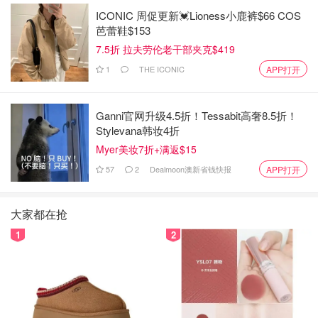
ICONIC 周促更新💓Lioness小鹿裤$66 COS
芭蕾鞋$153
7.5折 拉夫劳伦老干部夹克$419
1
THE ICONIC
APP打开
Ganni官网升级4.5折！Tessabit高奢8.5折！
Stylevana韩妆4折
Myer美妆7折+满返$15
57
2
Dealmoon澳新省钱快报
APP打开
大家都在抢
1
2