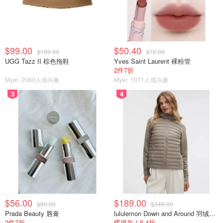
$99.00
$50.40
$199.99
$72.00
UGG Tazz II 棕色拖鞋
Yves Saint Laurent 裸粉管
2件7折
Myer
2080人感兴趣
Myer
1071人感兴趣
3
4
$56.00
$189.00
$80.00
$349.00
Prada Beauty 唇膏
lululemon Down and Around 羽绒夹克
2件7折
暖揭灰！5.4折