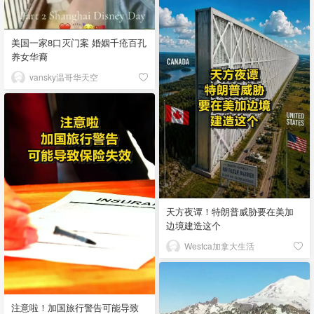
美国一家8口灭门案 婚姻千疮百孔
养女华裔
vansky温哥华天空
天方夜谭！特朗普威胁要在美加
边境建造这个
Westca加拿大生活
注意啦！加国旅行警告可能导致