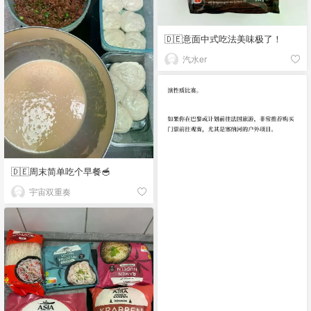
🇩🇪意面中式吃法美味极了！
汽水er
🇩🇪周末简单吃个早餐🥣
宇宙双重奏