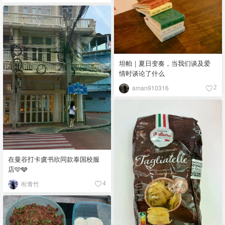
坦帕｜夏日变奏，当我们谈及爱
情时谈论了什么
aman910316
2
在曼谷打卡虞书欣同款泰国校服
店🩵🩶
衔青竹
4