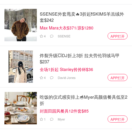
SSENSE外套甩卖🔥3折起❗SKIMS羊羔绒外
套$242
Max Mara大衣$371/原$1280
4
SSENSE
APP打开
炸裂升级💥DJ折上3折 拉夫劳伦羽绒马甲
$237
全场1折起 Stanley拎拎杯$36
4
David Jones
APP打开
吃饭的仪式感安排上🥣Myer高颜值餐具低至2
折
封面田园风餐具12件套$85
1
Myer
APP打开