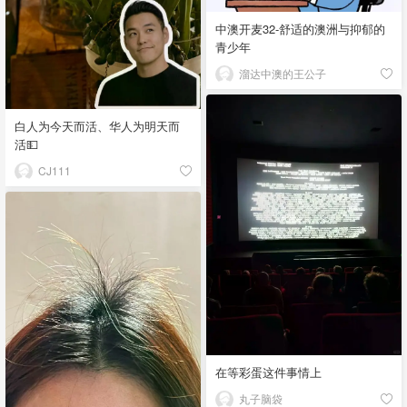
中澳开麦32-舒适的澳洲与抑郁的
青少年
溜达中澳的王公子
白人为今天而活、华人为明天而
活💵
CJ111
在等彩蛋这件事情上
丸子脑袋