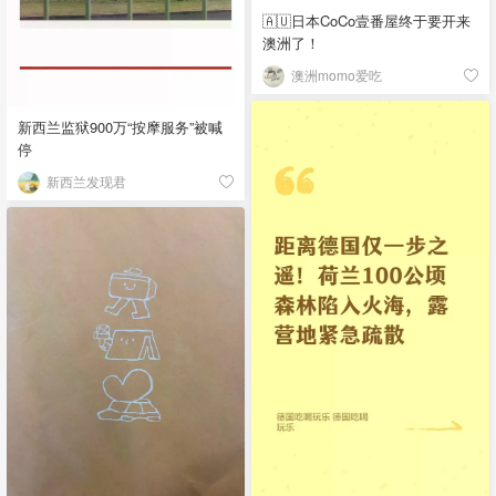
🇦🇺日本CoCo壹番屋终于要开来
澳洲了！
澳洲momo爱吃
新西兰监狱900万“按摩服务”被喊
停
新西兰发现君