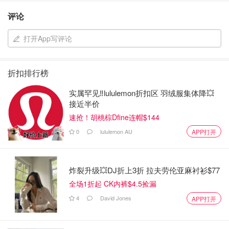
评论
打开App写评论
折扣排行榜
实属罕见‼️lululemon折扣区 羽绒服集体降💥
接近半价
速抢！胡桃棕Dfine连帽$144
0
lululemon AU
APP打开
炸裂升级💥DJ折上3折 拉夫劳伦亚麻衬衫$77
全场1折起 CK内裤$4.5捡漏
4
David Jones
APP打开