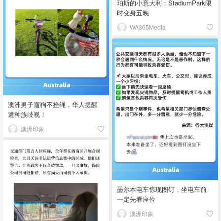
珀斯的小意大利：StadiumPark限
时变身五晚
WA365Media
澳洲男子遛狗不拴绳，华人提醒
遭种族歧视！
澳洲印象
墨尔本电车惊现图钉，坐电车前
一定先看座位
澳洲印象