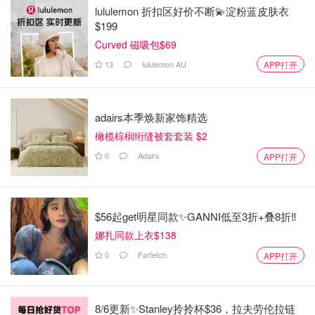
lululemon 折扣区好价不断💫淀粉蓝皮肤衣
$199
Curved 磁吸包$69
13
lululemon AU
APP打开
adairs本季焕新家饰精选
橄榄棕榈绗缝被套套装 $2
0
Adairs
APP打开
$56起get明星同款✨GANNI低至3折+叠8折‼️
娜扎同款上衣$138
0
Farfetch
APP打开
8/6更新✨Stanley拎拎杯$36，拉夫劳伦拉链