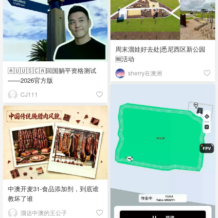
周末溜娃好去处|悉尼西区新公园
🆓活动
🇦🇺🇺🇸🇨🇦回国躺平资格测试
sherry在澳洲
——2026官方版
CJ111
中澳开麦31-食品添加剂，到底谁
教坏了谁
溜达中澳的王公子