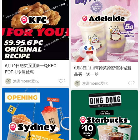
8月12日结束🇦🇺新一轮KFC
8月8日🇦🇺阿德莱德蜜雪冰城新
FOR U专属优惠
品买一送一💜
澳洲momo爱吃
1
澳洲momo爱吃
2