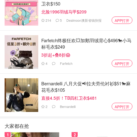
卫衣$150
北脸1996羽绒马甲$209
214
5
Dealmoon澳新省钱快报
APP打开
Farfetch终极狂欢💥加鹅羽绒背心$496🐎小马
标毛衣$249
3折起+叠8折😱
4
Farfetch
APP打开
Bernardelli 八月大促📢拉夫劳伦衬衫$51🐎麻
花毛衣$105
直接4.5折！TB四杠卫衣$481
2
Bernardelli
APP打开
大家都在抢
1
2