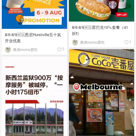
8/6-8/9🇦🇺星巴克10🔪套餐（41
折❗）
8/6-8/9🇦🇺悉尼Hurstville五十岚
开业优惠
澳洲momo爱吃
3
澳洲momo爱吃
5