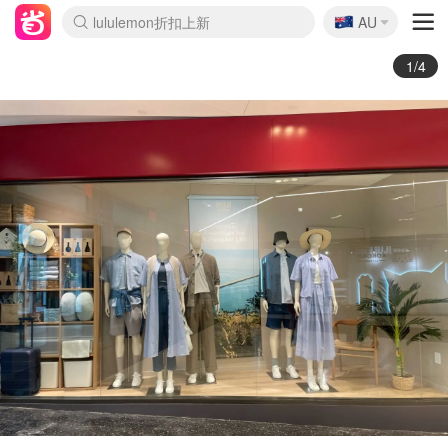
🇦🇺
Sasa美妆护肤3.5折
AU
lululemon折扣上新
SSENSE年中3折
FreshBeauty好价汇总
Cettire降价+叠9折
Farfetch折上8折
WWS Coles超市实拍
viagogo二手票捡漏
Myer清仓1折起
The Outnet奢牌1折起
David Jones 3折起
Flannels大牌1折
Perfumes Club护肤1折
AMIRO返校季6.2折
Oweek抽奖送Airpods
Amazon折扣汇总
eToro入金$200送$50
Amazon数码好物
ICONIC本周7.5折
ThedoubleF高奢地板价
Moose Knuckles 6折
丝芙兰5折起
EUFY官网3.7折起
Selenichast首饰2折
Trip机票酒店促销
YSL送5件彩妆礼
Amazon家居好物
BIGBANG巡演开票
David Jones时尚3折
Amazon美妆护肤
雅漾大喷$8
过敏原检测盒$33
伊索独家赠50ml沐浴露
科颜氏清仓3折
SEALIFE海洋馆门票6折
丝塔芙大白罐$16
订阅Newsletter送香薰
Cult Beauty 6.8折
Harrods圣诞日历2.3折
LN-CC奢牌私促3折
d'Alba空姐喷雾$16
EVE LOM套装逆天2折
Bernardelli独家4折
Adore Beauty 6折起
CT圣诞日历
Mytheresa奢品2.7折
Luxury Escapes 9折
Currentbody美容仪9折
卡诗9折+赠4件礼
MOON Garden Live
ALLSAINTS美衣3折
Roborock扫地机3.7折
Tingo Life水杯$24
Valentino官网5折
2/4