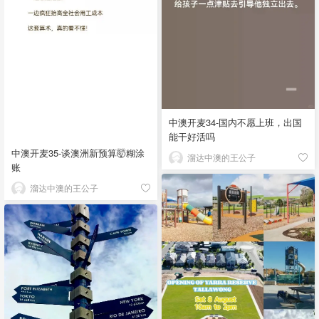
中澳开麦34-国内不愿上班，出国
能干好活吗
中澳开麦35-谈澳洲新预算🤯糊涂
溜达中澳的王公子
账
溜达中澳的王公子