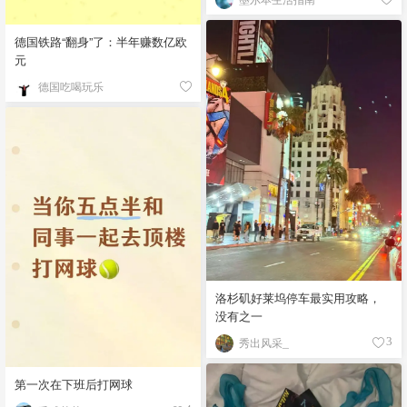
德国铁路“翻身”了：半年赚数亿欧
元
德国吃喝玩乐
洛杉矶好莱坞停车最实用攻略，
没有之一
秀出风采_
3
第一次在下班后打网球