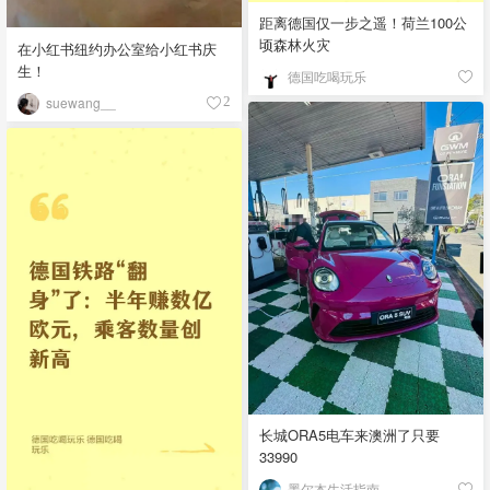
距离德国仅一步之遥！荷兰100公
顷森林火灾
在小红书纽约办公室给小红书庆
生！
德国吃喝玩乐
suewang__
2
长城ORA5电车来澳洲了只要
33990
墨尔本生活指南