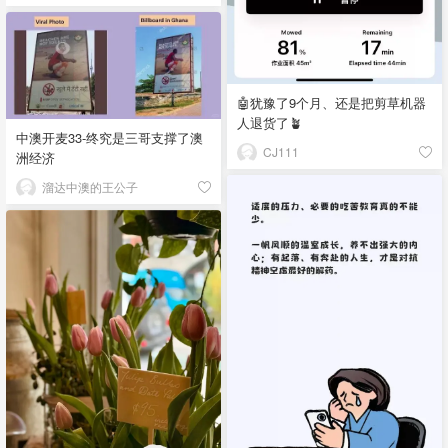
🤖犹豫了9个月、还是把剪草机器
人退货了🪴
中澳开麦33-终究是三哥支撑了澳
CJ111
洲经济
溜达中澳的王公子