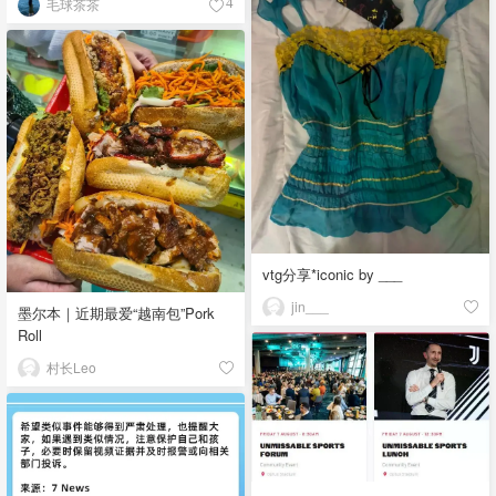
毛球茶茶
4
vtg分享*iconic by ___
jin___
墨尔本｜近期最爱“越南包”Pork
Roll
村长Leo