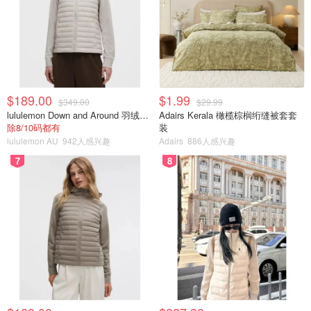
$189.00
$1.99
$349.00
$29.99
lululemon Down and Around 羽绒夹克
Adairs Kerala 橄榄棕榈绗缝被套套
除8/10码都有
装
lululemon AU
942人感兴趣
Adairs
886人感兴趣
7
8