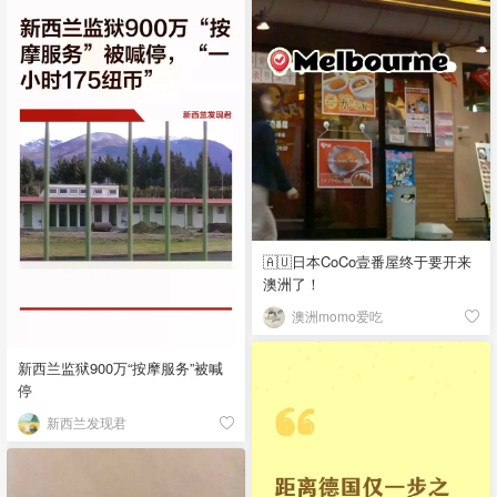
🇦🇺日本CoCo壹番屋终于要开来
澳洲了！
澳洲momo爱吃
新西兰监狱900万“按摩服务”被喊
停
新西兰发现君