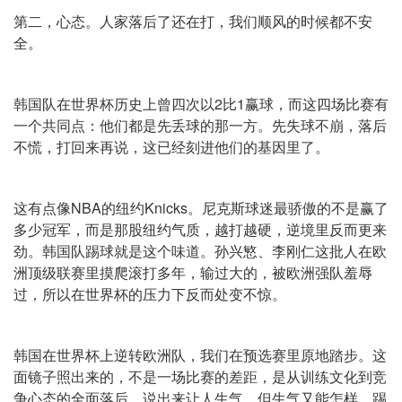
第二，心态。人家落后了还在打，我们顺风的时候都不安
全。
韩国队在世界杯历史上曾四次以2比1赢球，而这四场比赛有
一个共同点：他们都是先丢球的那一方。先失球不崩，落后
不慌，打回来再说，这已经刻进他们的基因里了。
这有点像NBA的纽约Knicks。尼克斯球迷最骄傲的不是赢了
多少冠军，而是那股纽约气质，越打越硬，逆境里反而更来
劲。韩国队踢球就是这个味道。孙兴慜、李刚仁这批人在欧
洲顶级联赛里摸爬滚打多年，输过大的，被欧洲强队羞辱
过，所以在世界杯的压力下反而处变不惊。
韩国在世界杯上逆转欧洲队，我们在预选赛里原地踏步。这
面镜子照出来的，不是一场比赛的差距，是从训练文化到竞
争心态的全面落后。说出来让人生气，但生气又能怎样，踢