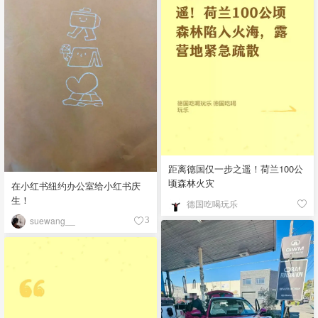
距离德国仅一步之遥！荷兰100公
顷森林火灾
在小红书纽约办公室给小红书庆
生！
德国吃喝玩乐
suewang__
3