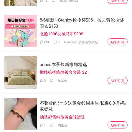
13
lululemon AU
APP打开
8/6更新✨Stanley拎拎杯$36，拉夫劳伦拉链
卫衣$150
北脸1996羽绒马甲$209
214
5
Dealmoon澳新省钱快报
APP打开
adairs本季焕新家饰精选
橄榄棕榈绗缝被套套装 $2
0
Adairs
APP打开
不整虚的❗️七夕送黄金😍周生生 私促8.8折+独
家赠礼
抽奖🎁雪纳瑞黄金转运珠
1
周生生
APP打开