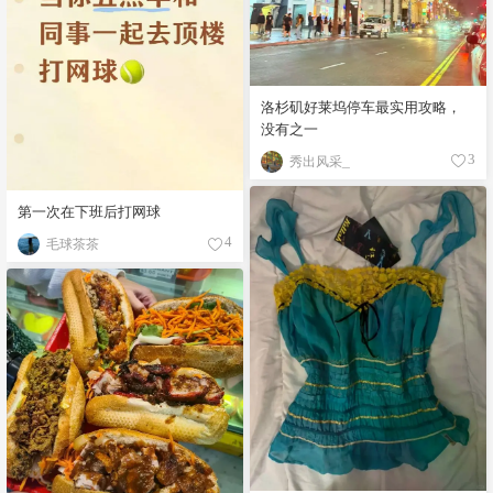
洛杉矶好莱坞停车最实用攻略，
没有之一
秀出风采_
3
第一次在下班后打网球
毛球茶茶
4