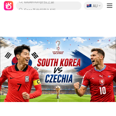
🇦🇺
Sasa美妆护肤3.5折
AU
lululemon折扣上新
SSENSE年中3折
FreshBeauty好价汇总
Cettire降价+叠9折
Farfetch折上8折
WWS Coles超市实拍
viagogo二手票捡漏
Myer清仓1折起
The Outnet奢牌1折起
David Jones 3折起
Flannels大牌1折
Perfumes Club护肤1折
AMIRO返校季6.2折
Oweek抽奖送Airpods
Amazon折扣汇总
eToro入金$200送$50
Amazon数码好物
ICONIC本周7.5折
ThedoubleF高奢地板价
Moose Knuckles 6折
丝芙兰5折起
EUFY官网3.7折起
Selenichast首饰2折
Trip机票酒店促销
YSL送5件彩妆礼
Amazon家居好物
BIGBANG巡演开票
David Jones时尚3折
Amazon美妆护肤
雅漾大喷$8
过敏原检测盒$33
伊索独家赠50ml沐浴露
科颜氏清仓3折
SEALIFE海洋馆门票6折
丝塔芙大白罐$16
订阅Newsletter送香薰
Cult Beauty 6.8折
Harrods圣诞日历2.3折
LN-CC奢牌私促3折
d'Alba空姐喷雾$16
EVE LOM套装逆天2折
Bernardelli独家4折
Adore Beauty 6折起
CT圣诞日历
Mytheresa奢品2.7折
Luxury Escapes 9折
Currentbody美容仪9折
卡诗9折+赠4件礼
MOON Garden Live
ALLSAINTS美衣3折
Roborock扫地机3.7折
Tingo Life水杯$24
Valentino官网5折
CR洗发护发6.3折