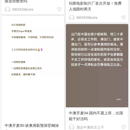
接送你敢坐吗
珀斯电影制片厂首次开放！免费
入场限时两天
WA365Media
WA365Media
中澳开麦34-国内不愿上班，出国
能干好活吗
中澳开麦35-谈澳洲新预算🤯糊涂
溜达中澳的王公子