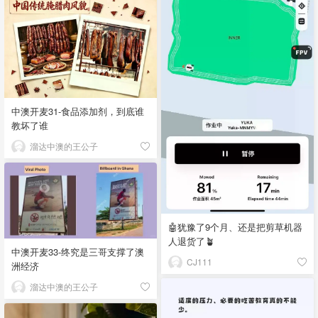
中澳开麦31-食品添加剂，到底谁
教坏了谁
溜达中澳的王公子
🤖犹豫了9个月、还是把剪草机器
人退货了🪴
中澳开麦33-终究是三哥支撑了澳
CJ111
洲经济
溜达中澳的王公子