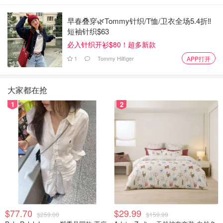
早春叠穿🌿Tommy针织/T恤/卫衣全场5.4折‼️
短袖针织$63
必入针织开衫$80！超多新款
1
Tommy Hilfiger
APP打开
大家都在抢
1
2
$77.70
$29.99
$259.00
$159.99