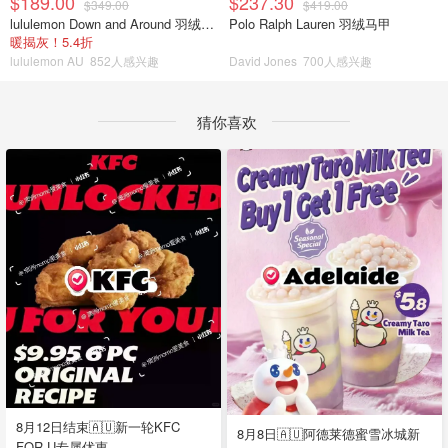
$189.00
$237.30
$349.00
$419.00
lululemon Down and Around 羽绒夹克
Polo Ralph Lauren 羽绒马甲
暖揭灰！5.4折
lululemon AU
852人感兴趣
David Jones
700人感兴趣
猜你喜欢
8月12日结束🇦🇺新一轮KFC
8月8日🇦🇺阿德莱德蜜雪冰城新
FOR U专属优惠