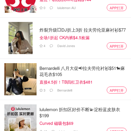
0
lululemon AU
APP打开
炸裂升级💥DJ折上3折 拉夫劳伦亚麻衬衫$77
全场1折起 CK内裤$4.5捡漏
4
David Jones
APP打开
Bernardelli 八月大促📢拉夫劳伦衬衫$51🐎麻
花毛衣$105
直接4.5折！TB四杠卫衣$481
3
Bernardelli
APP打开
lululemon 折扣区好价不断💫淀粉蓝皮肤衣
$199
Curved 磁吸包$69