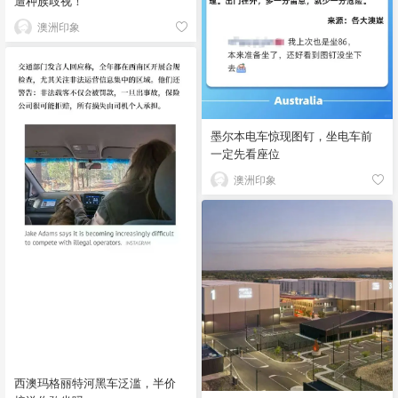
遭种族歧视！
澳洲印象
墨尔本电车惊现图钉，坐电车前
一定先看座位
澳洲印象
西澳玛格丽特河黑车泛滥，半价