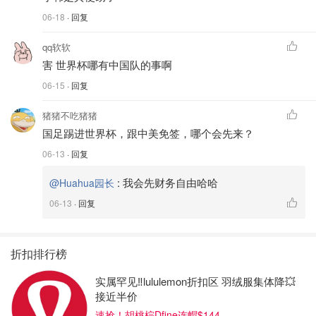
06-18
· 回复
qq软软
害 世界杯哪有中国队的事啊
06-15
· 回复
猪猪不吃猪猪
国足踢进世界杯，跟中美免签，哪个会先来？
06-13
· 回复
:
我会先财务自由哈哈
@Huahua园长
06-13
· 回复
折扣排行榜
实属罕见‼️lululemon折扣区 羽绒服集体降💥
接近半价
速抢！胡桃棕Dfine连帽$144