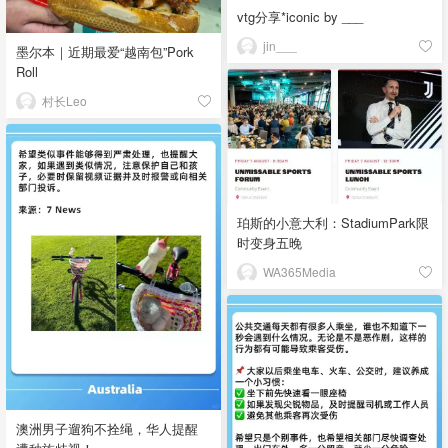
vtg分享*iconic by ___
jin___
墨尔本｜近期最爱“越南包”Pork
Roll
村长Leo
珀斯的小意大利：StadiumPark限
时变身五晚
WA365Media
澳洲男子遛狗不拴绳，华人提醒