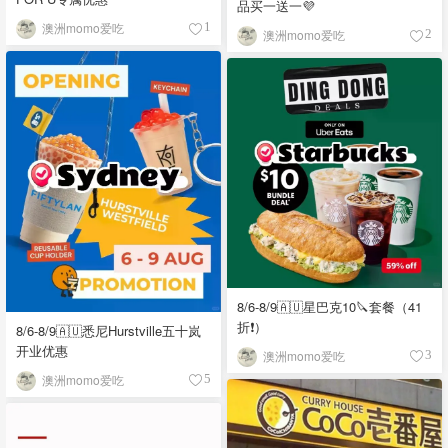
品买一送一💜
澳洲momo爱吃
1
澳洲momo爱吃
2
8/6-8/9🇦🇺星巴克10🔪套餐（41
折❗）
8/6-8/9🇦🇺悉尼Hurstville五十岚
开业优惠
澳洲momo爱吃
3
澳洲momo爱吃
5