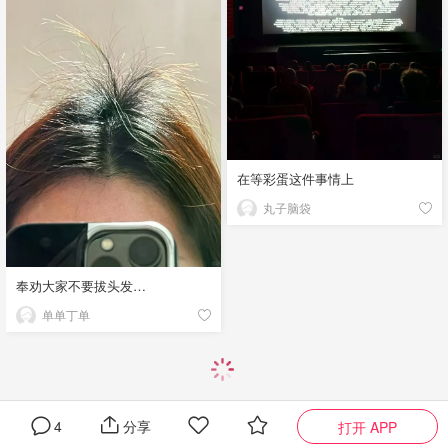
在等彩蛋这件事情上
丸子脑袋
奉劝大家不要拔头发…
单单丁单
4
分享
打开 APP