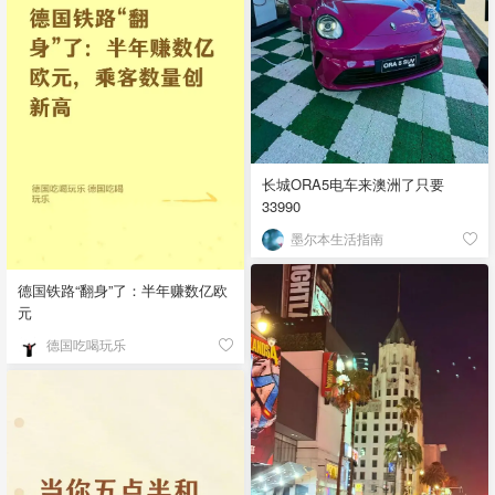
长城ORA5电车来澳洲了只要
33990
墨尔本生活指南
德国铁路“翻身”了：半年赚数亿欧
元
德国吃喝玩乐