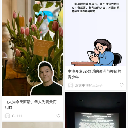
中澳开麦32-舒适的澳洲与抑郁的
青少年
溜达中澳的王公子
白人为今天而活、华人为明天而
活💵
CJ111