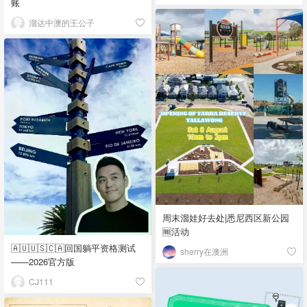
账
溜达中澳的王公子
周末溜娃好去处|悉尼西区新公园
🆓活动
🇦🇺🇺🇸🇨🇦回国躺平资格测试
sherry在澳洲
——2026官方版
CJ111