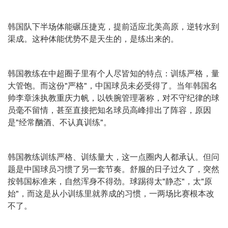
韩国队下半场体能碾压捷克，提前适应北美高原，逆转水到
渠成。这种体能优势不是天生的，是练出来的。
韩国教练在中超圈子里有个人尽皆知的特点：训练严格，量
大管饱。而这份"严格"，中国球员未必受得了。当年韩国名
帅李章洙执教重庆力帆，以铁腕管理著称，对不守纪律的球
员毫不留情，甚至直接把知名球员高峰排出了阵容，原因
是"经常酗酒、不认真训练"。
韩国教练训练严格、训练量大，这一点圈内人都承认。但问
题是中国球员习惯了另一套节奏。舒服的日子过久了，突然
按韩国标准来，自然浑身不得劲。球踢得太"静态"，太"原
始"，而这是从小训练里就养成的习惯，一两场比赛根本改
不了。