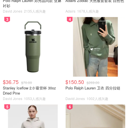
Polo Ralph Lauren 郑秀晶同款 亚麻
Adairs Zodiac 天然被套套装 自然色
衬衫
David Jones
2135人感兴趣
Adairs
1678人感兴趣
3
4
$36.75
$150.50
$70.00
$269.00
Stanley Iceflow 2.0 吸管杯 30oz
Polo Ralph Lauren 卫衣 四分拉链
Dried Pine
David Jones
1053人感兴趣
David Jones
1002人感兴趣
5
6