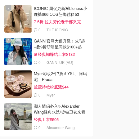
ICONIC 周促更新💓Lioness小
鹿裤$66 COS芭蕾鞋$153
7.5折 拉夫劳伦老干部夹克
$419
0
THE ICONIC
GANNI官网大促升级！5折起
+叠9折💥明星同款$100+起
🎀经典蝴蝶结上衣$132
0
GANNI UK (AU)
Myer彩妆2件7折💄YSL、阿玛
尼、Prada
兰蔻持妆粉底液$44
0
Myer
潮人情侣必入✨Alexander
Wang经典水洗/烫钻卫衣来看
经典卫衣$505
0
Alexander Wang