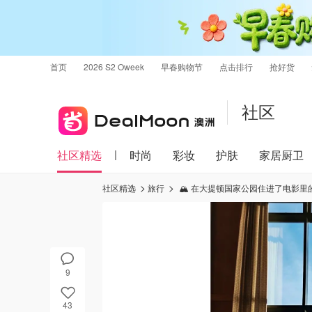
首页
2026 S2 Oweek
早春购物节
点击排行
抢好货
社区
社区精选
时尚
彩妆
护肤
家居厨卫
社区精选
旅行
🏔️ 在大提顿国家公园住进了电影里的小木
9
43