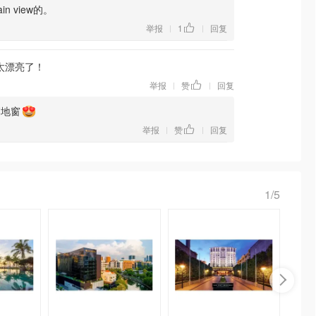
n view的。
举报
1
回复
|
|
太漂亮了！
举报
赞
回复
|
|
落地窗
举报
赞
回复
|
|
1/5