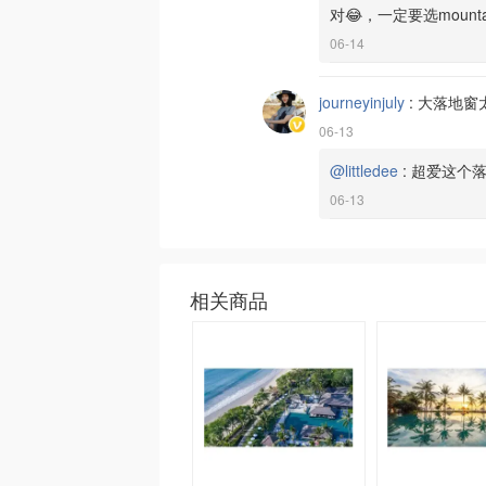
对😂，一定要选mountai
06-14
journeyinjuly
:
大落地窗
06-13
@littledee
:
超爱这个
06-13
相关商品