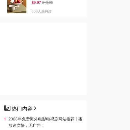
$9.97
$19.95
.10
$2834.10
$0.00
$2799.00
$3149.00
868人感兴趣
Regency Waikiki
OUTRIGGER Reef
订酒店>>
 Resort & Spa 夏
Waikiki Beach Resort
假酒店 5晚
夏威夷度假酒店 6晚
Escapes
Luxury Escapes
Trip.com
去购买
去购买
去购买
热门内容
2026年免费海外电影电视剧网站推荐 | 播
放速度快，无广告！