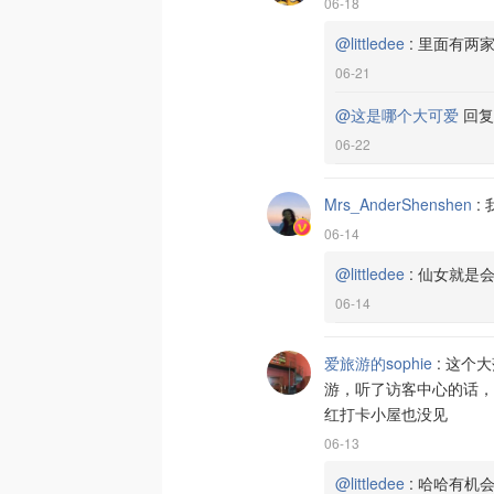
06-18
@littledee
:
里面有两
06-21
@这是哪个大可爱
回
06-22
Mrs_AnderShenshen
:
06-14
@littledee
:
仙女就是
06-14
爱旅游的sophie
:
这个大
游，听了访客中心的话，
红打卡小屋也没见
06-13
@littledee
:
哈哈有机