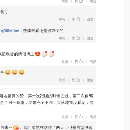
举报
赞
回复
|
|
家餐厅
举报
赞
回复
|
|
复
@littledee
:
整体来看还是很方便的
举报
赞
回复
|
|
我最欣赏的情侣博主
举报
赞
回复
|
|
会夸
举报
赞
回复
|
|
落地窗真的赞，第一次跟团的时候去过，第二次自驾
走了另一条路，结果完全不同，大落地窗没看见，网
举报
赞
回复
|
|
会再来～
。我们虽然在这住了两天，但是房型没选