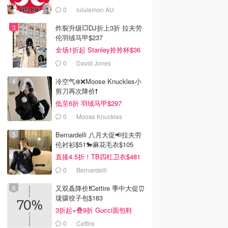
0
lululemon AU
炸裂升级💥DJ折上3折 拉夫劳
伦羽绒马甲$237
全场1折起 Stanley拎拎杯$36
0
David Jones
冷空气❄️❌️Moose Knuckles小
剪刀再次降价❗️
低至6折 羽绒马甲$297
0
Moose Knuckles
Bernardelli 八月大促📢拉夫劳
伦衬衫$51🐎麻花毛衣$105
直接4.5折！TB四杠卫衣$481
0
Bernardelli
又双叒降价❗️Cettire 季中大促⏰
珑骧饺子包$183
3折起+叠9折 Gucci面包鞋
$991
0
Cettire