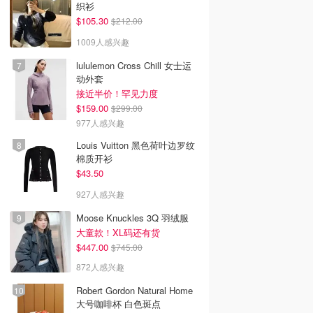
织衫
$105.30
$212.00
1009人感兴趣
lululemon Cross Chill 女士运
动外套
接近半价！罕见力度
$159.00
$299.00
977人感兴趣
Louis Vuitton 黑色荷叶边罗纹
棉质开衫
$43.50
927人感兴趣
Moose Knuckles 3Q 羽绒服
大童款！XL码还有货
$447.00
$745.00
872人感兴趣
Robert Gordon Natural Home
大号咖啡杯 白色斑点