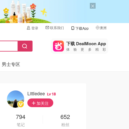
联系我们
澳洲
登录
下载App
🇺🇸
美国
下载 DealMoon App
体验更多精彩
🇨🇳
中国
男士专区
🇨🇦
加拿大
🇬🇧
英国
🇩🇪
德国
Littledee
18
🇫🇷
加关注
法国
🇮🇹
794
652
意大利
笔记
粉丝
🇦🇺
澳洲