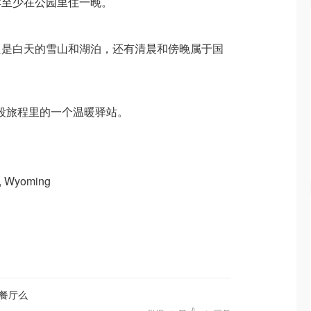
荐至少在公园里住一晚。
只是白天的雪山和湖泊，还有清晨和傍晚属于国
e 就像这段旅程里的一个温暖驿站。
k, Wyoming
餐厅么