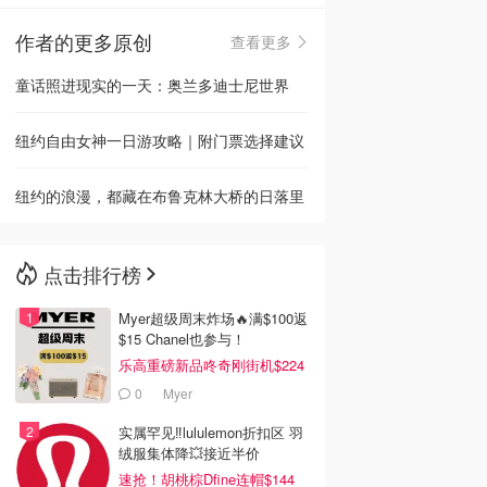
作者的更多原创
查看更多
🇳🇿
新西兰
童话照进现实的一天：奥兰多迪士尼世界
纽约自由女神一日游攻略｜附门票选择建议
纽约的浪漫，都藏在布鲁克林大桥的日落里
点击排行榜
Myer超级周末炸场🔥满$100返
$15 Chanel也参与！
乐高重磅新品咚奇刚街机$224
0
Myer
实属罕见‼️lululemon折扣区 羽
绒服集体降💥接近半价
速抢！胡桃棕Dfine连帽$144