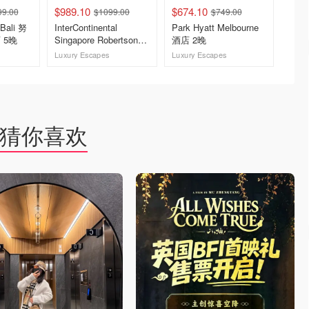
$989.10
$674.10
$2519
99.00
$1099.00
$749.00
Bali 努
InterContinental
Park Hyatt Melbourne
Hyatt 
 5晚
Singapore Robertson
酒店 2晚
Beach
Quay 新加坡酒店 3晚
威夷度
Luxury Escapes
Luxury Escapes
Luxury 
去购买
去购买
猜你喜欢