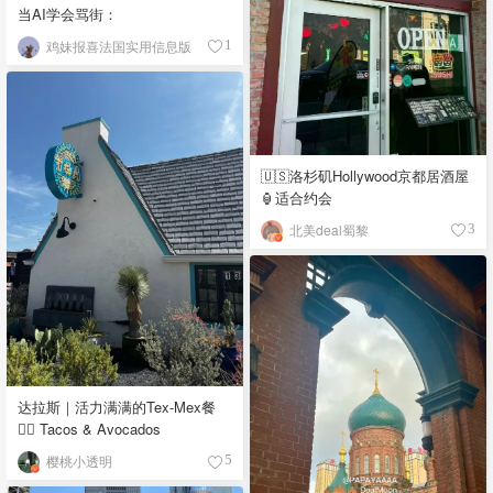
当AI学会骂街：
鸡妹报喜法国实用信息版
1
🇺🇸洛杉矶Hollywood京都居酒屋
🏮适合约会
北美deal蜀黎
3
达拉斯｜活力满满的Tex-Mex餐
👉🏼 Tacos & Avocados
樱桃小透明
5