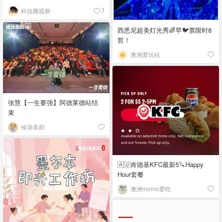
科技圈观察
3
西悉尼超美灯光秀🌈早🐦票限时8
哲！
澳洲爱玩站
张慧【一生要强】阿德莱德站结
束
候场喜剧
🇦🇺肯德基KFC最新5🔪Happy
Hour套餐
澳洲momo爱吃