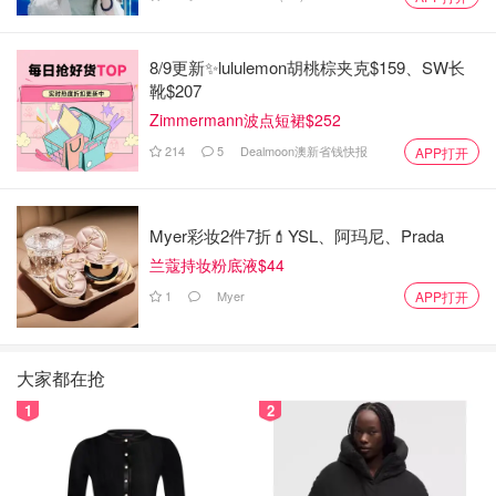
8/9更新✨lululemon胡桃棕夹克$159、SW长
靴$207
Zimmermann波点短裙$252
214
5
Dealmoon澳新省钱快报
APP打开
Myer彩妆2件7折💄YSL、阿玛尼、Prada
兰蔻持妆粉底液$44
1
Myer
APP打开
大家都在抢
1
2