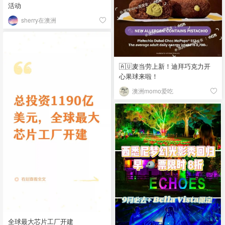
活动
sherry在澳洲
🇦🇺麦当劳上新！迪拜巧克力开
心果球来啦！
澳洲momo爱吃
全球最大芯片工厂开建