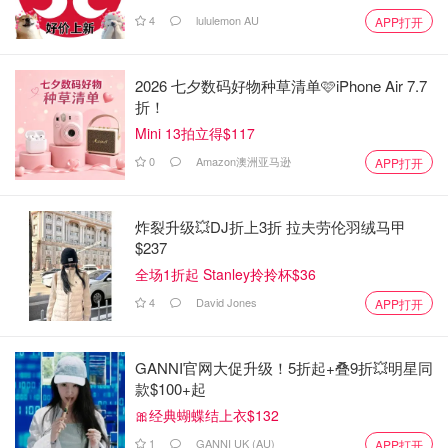
4
lululemon AU
APP打开
2026 七夕数码好物种草清单🩷iPhone Air 7.7
折！
Mini 13拍立得$117
0
Amazon澳洲亚马逊
APP打开
炸裂升级💥DJ折上3折 拉夫劳伦羽绒马甲
$237
全场1折起 Stanley拎拎杯$36
4
David Jones
APP打开
GANNI官网大促升级！5折起+叠9折💥明星同
款$100+起
🎀经典蝴蝶结上衣$132
1
GANNI UK (AU)
APP打开