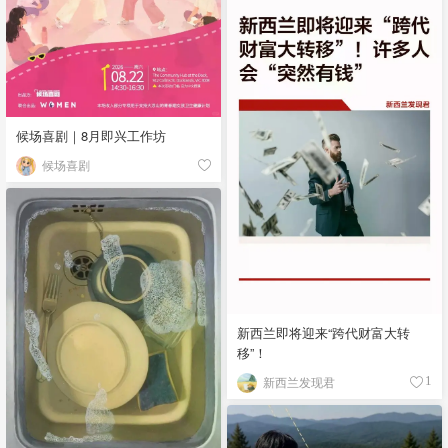
候场喜剧｜8月即兴工作坊
候场喜剧
新西兰即将迎来“跨代财富大转
移”！
新西兰发现君
1