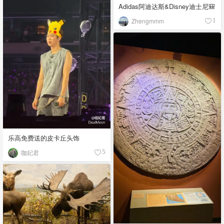
Adidas阿迪达斯&Disney迪士尼🎒
Zhengmmm
1
乐高免费送的皮卡丘头饰
咖妃君
5