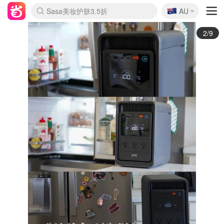
🇦🇺
Sasa美妆护肤3.5折
AU
lululemon折扣上新
SSENSE年中2.5折
FreshBeauty好价汇总
Cettire降价+叠9折
WWS Coles超市实拍
viagogo二手票捡漏
Myer超级周末
The Outnet奢牌1折起
David Jones 3折起
Flannels大牌1折
Perfumes Club护肤1折
AMIRO面罩$251
Amazon折扣汇总
eToro入金$200送$50
Amazon数码好物
ICONIC本周7.5折
ThedoubleF高奢地板价
Moose Knuckles 6折
丝芙兰5折起
EUFY摄像头$98
Selenichast首饰2折
Trip机票酒店促销
YSL送5件彩妆礼
Amazon家居好物
Amazon美妆护肤
雅漾大喷$8
过敏原检测盒$33
伊索独家赠50ml沐浴露
科颜氏高保湿面霜$29
SEALIFE海洋馆门票6折
丝塔芙大白罐$16
订阅Newsletter送香薰
Cult Beauty 6.8折
Harrods圣诞日历$525
LN-CC奢牌私促3折
d'Alba空姐喷雾$16
EVE LOM套装£56
Bernardelli独家4折
Adore Beauty 6折起
CT圣诞日历
Mytheresa奢品2.7折
Luxury Escapes 9折
Currentbody美容仪$881
MOON Garden Live
Roborock扫地机$649
Tingo Life水杯$24
Valentino官网5折
CR洗护套装$23
修丽可4件套$159
Myer彩妆2件7折
GANNI官网4.5折
Stylevana韩妆4折
Tessabit高奢8.5折
OGX洗发水$11
Amazon阿德莱德次日达
卡诗8.5折+赠礼
Philips Hue灯具8折
3/9