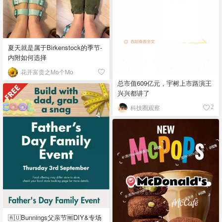
夏天就是属于Birkenstock的季节-
内附如何选择
花开富贵之Mo个Mo
总市值609亿元，宇树上市路演王
兴兴都讲了
科技圈观察
2
🇦🇺Bunnings父亲节🆓DIY&专场