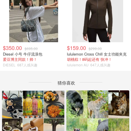
$350.00
$159.00
$695.00
$299.00
Diesel 小号 牛仔流浪包
lululemon Cross Chill 女士功能夹克
爱豆博主同款！帅！
胡桃棕！8码起还有 快冲！
DIESEL
687人感兴趣
lululemon AU
647人感兴趣
猜你喜欢