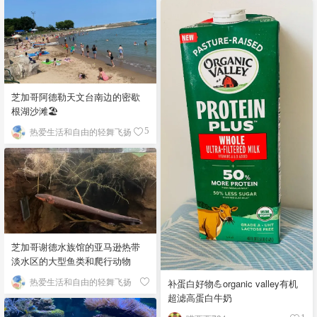
芝加哥阿德勒天文台南边的密歇
根湖沙滩🏖️
热爱生活和自由的轻舞飞扬
5
芝加哥谢德水族馆的亚马逊热带
淡水区的大型鱼类和爬行动物
热爱生活和自由的轻舞飞扬
补蛋白好物💪organic valley有机
超滤高蛋白牛奶