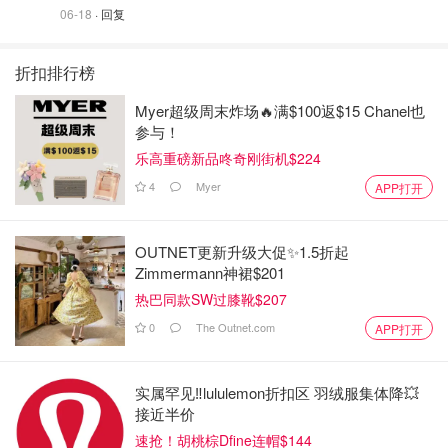
06-18
· 回复
折扣排行榜
Myer超级周末炸场🔥满$100返$15 Chanel也
参与！
乐高重磅新品咚奇刚街机$224
4
Myer
APP打开
OUTNET更新升级大促✨1.5折起
Zimmermann神裙$201
热巴同款SW过膝靴$207
0
The Outnet.com
APP打开
实属罕见‼️lululemon折扣区 羽绒服集体降💥
接近半价
速抢！胡桃棕Dfine连帽$144