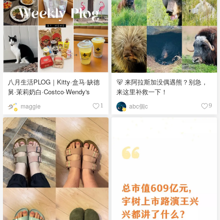
八月生活PLOG｜Kitty·盒马·缺德
🐻 来阿拉斯加没偶遇熊？别急，
舅·茉莉奶白·Costco·Wendy's
来这里补救一下！
maggie
abc個c
1
9