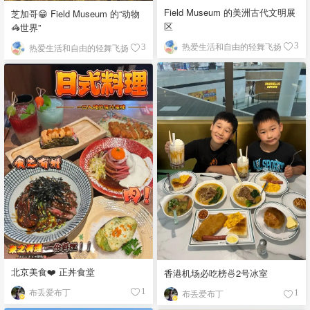
Field Museum 的美洲古代文明展
芝加哥😁 Field Museum 的“动物
区
🦓世界”
热爱生活和自由的轻舞飞扬
3
热爱生活和自由的轻舞飞扬
3
北京美食❤️ 正丼食堂
香港机场必吃榜🍜2号冰室
布丢爱布丁
1
布丢爱布丁
1