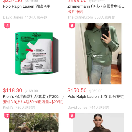
$419.00
$1494.00
Polo Ralph Lauren 羽绒马甲
Zimmermann 印花亚麻露背中长连衣裙
出片神裙
David Jones
1134人感兴趣
The Outnet.com
853人感兴趣
5
6
$118.30
$150.50
$169.00
$269.00
Kiehl's 保湿面霜礼品套装 (共200ml)
Polo Ralph Lauren 卫衣 四分拉链
变相3.9折！4瓶50ml正装量=$29/瓶
Kiehl's
786人感兴趣
David Jones
744人感兴趣
7
8