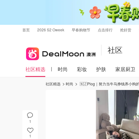
首页
2026 S2 Oweek
早春购物节
点击排行
抢好货
社区
社区精选
时尚
彩妆
护肤
家居厨卫
社区精选
时尚
🇳🇿Plog｜努力当牛马挣钱养小狗的
1
1