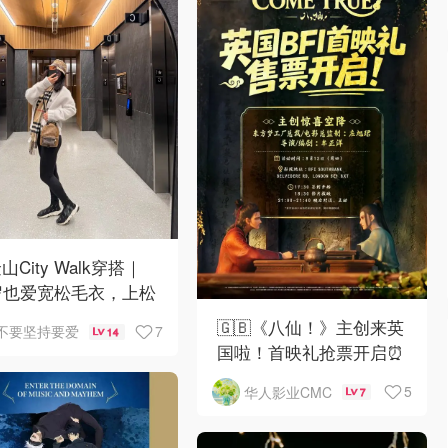
山City Walk穿搭｜
岁也爱宽松毛衣，上松
紧真的很救比例
🇬🇧《八仙！》主创来英
7
不要坚持要爱
14
国啦！首映礼抢票开启⏰
5
华人影业CMC
7