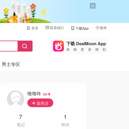
联系我们
澳洲
登录
下载App
🇺🇸
美国
下载 DealMoon App
体验更多精彩
🇨🇳
中国
男士专区
🇨🇦
加拿大
🇬🇧
英国
🇩🇪
德国
噜噜咔
4
🇫🇷
加关注
法国
🇮🇹
7
1
意大利
笔记
粉丝
🇦🇺
澳洲