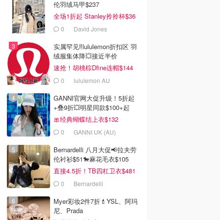
伦羽绒马甲$237
全场1折起 Stanley拎拎杯$36
0
David Jones
实属罕见‼️lululemon折扣区 羽
绒服集体降💥接近半价
速抢！胡桃棕Dfine连帽$144
0
lululemon AU
GANNI官网大促升级！5折起
+叠9折💥明星同款$100+起
🎀经典蝴蝶结上衣$132
0
GANNI UK (AU)
Bernardelli 八月大促📢拉夫劳
伦衬衫$51🐎麻花毛衣$105
直接4.5折！TB四杠卫衣$481
0
Bernardelli
Myer彩妆2件7折💄YSL、阿玛
尼、Prada