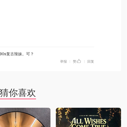
！90s复古辣妹。可？
举报
赞
回复
|
|
猜你喜欢