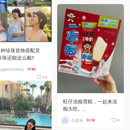
三种珍珠首饰搭配灵
珍珠还能这么戴‼️
supermommy
30
14
旺仔冻痴雪糕，一起来冻
痴大吃。。
4
小濡马
16