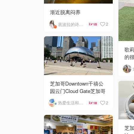
渐近脱离闷养
2
底波拉的诗与歌
15
歌
的
芝加哥Downtown千禧公
园云门Cloud Gate芝加哥
河街景❤️鳞次栉比的高楼
2
热爱生活和自由的轻舞飞扬
18
芝加