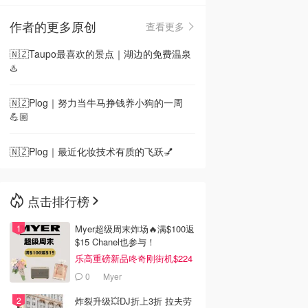
作者的更多原创
查看更多
🇳🇿
新西兰
🇳🇿Taupo最喜欢的景点｜湖边的免费温泉
♨️
🇳🇿Plog｜努力当牛马挣钱养小狗的一周
💪🏼
🇳🇿Plog｜最近化妆技术有质的飞跃💅
点击排行榜
Myer超级周末炸场🔥满$100返
$15 Chanel也参与！
乐高重磅新品咚奇刚街机$224
0
Myer
炸裂升级💥DJ折上3折 拉夫劳