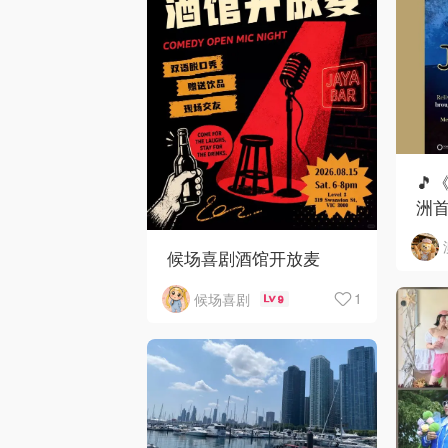
🎵
洲首
候场喜剧酒馆开放麦
1
候场喜剧
9