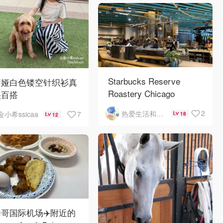
Starbucks Reserve
莉娅白色镂空针织衫真
Roastery Chicago
很百搭
2
热爱生活和自由的轻舞飞扬
7
金小希ssicaa
18
12
哥国际机场✈️附近的