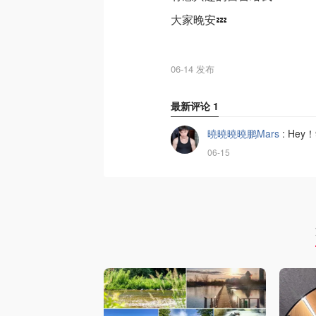
大家晚安💤
06-14 发布
最新评论
1
曉曉曉曉鹏Mars
:
Hey
06-15