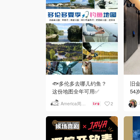
🐟多伦多去哪儿钓鱼？
旧金
这份地图全年可用✅
54
下
2
America周末快讯
9