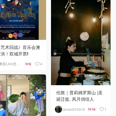
《咒术回战》音乐会澳
演！双城开票❗️
4
澳新Live资讯站
6
伦敦｜普莉姆罗斯山 |圣
诞迁徙, 风月俏佳人
1
aman910316
14