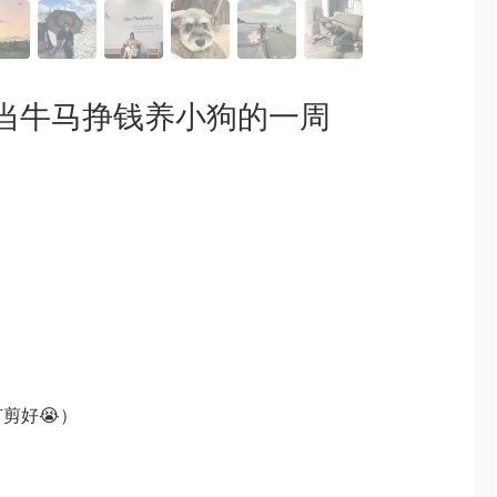
｜努力当牛马挣钱养小狗的一周
有剪好😭）