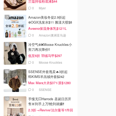
兰蔻持妆粉底液$44
0
Myer
Amazon美妆冬促2.9折起
❄️OGX洗发水$11 雅漾大喷$8
Aveeno保湿身体乳$12/1L
0
Amazon澳洲亚马逊
冷空气❄️❌️Moose Knuckles小
剪刀再次降价❗️
低至6折 羽绒马甲$297
0
Moose Knuckles
SSENSE外套甩卖🔥3折起
❗SKIMS羊羔绒外套$242
Max Mara大衣$371/原$1280
0
SSENSE
手慢无💥Harrods 圣诞日历开
售🚨到手上万❗️抢到就赚❗️
2.3折→Revive/法尔曼等1件回
本！