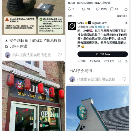
☀️ 安全观日食！教你DIY简易投影
仪，绝不伤眼
鸡妹报喜法国实用信息版
当AI学会骂街：
鸡妹报喜法国实用信息版