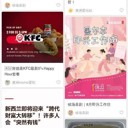
哲！
候场喜剧
澳洲爱玩站
🇦🇺肯德基KFC最新5🔪Happy
Hour套餐
澳洲momo爱吃
候场喜剧｜8月即兴工作坊
候场喜剧