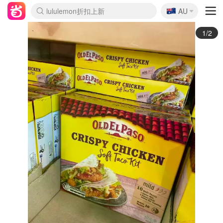
🇦🇺
Sasa美妆护肤3.5折
AU
lululemon折扣上新
SSENSE年中2.5折
FreshBeauty好价汇总
Cettire降价+叠9折
WWS Coles超市实拍
viagogo二手票捡漏
Myer超级周末
The Outnet奢牌1折起
David Jones 3折起
Flannels大牌1折
Perfumes Club护肤1折
AMIRO面罩$251
Amazon折扣汇总
eToro入金$200送$50
Amazon数码好物
ICONIC本周7.5折
ThedoubleF高奢地板价
Moose Knuckles 6折
丝芙兰5折起
EUFY摄像头$98
Selenichast首饰2折
Trip机票酒店促销
YSL送5件彩妆礼
Amazon家居好物
Amazon美妆护肤
雅漾大喷$8
过敏原检测盒$33
伊索独家赠50ml沐浴露
科颜氏高保湿面霜$29
SEALIFE海洋馆门票6折
丝塔芙大白罐$16
订阅Newsletter送香薰
Cult Beauty 6.8折
Harrods圣诞日历$525
LN-CC奢牌私促3折
d'Alba空姐喷雾$16
EVE LOM套装£56
Bernardelli独家4折
Adore Beauty 6折起
CT圣诞日历
Mytheresa奢品2.7折
Luxury Escapes 9折
Currentbody美容仪$881
MOON Garden Live
Roborock扫地机$649
Tingo Life水杯$24
Valentino官网5折
CR洗护套装$23
修丽可4件套$159
Myer彩妆2件7折
GANNI官网4.5折
Stylevana韩妆4折
Tessabit高奢8.5折
OGX洗发水$11
Amazon阿德莱德次日达
卡诗8.5折+赠礼
Philips Hue灯具8折
2/2