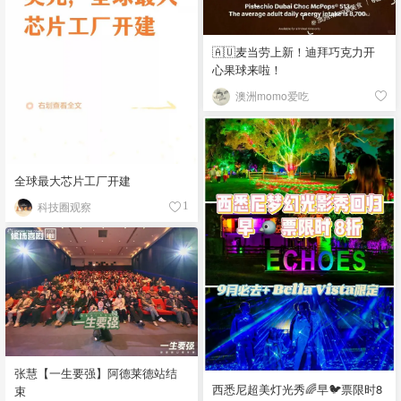
🇦🇺麦当劳上新！迪拜巧克力开
心果球来啦！
澳洲momo爱吃
全球最大芯片工厂开建
科技圈观察
1
张慧【一生要强】阿德莱德站结
西悉尼超美灯光秀🌈早🐦票限时8
束