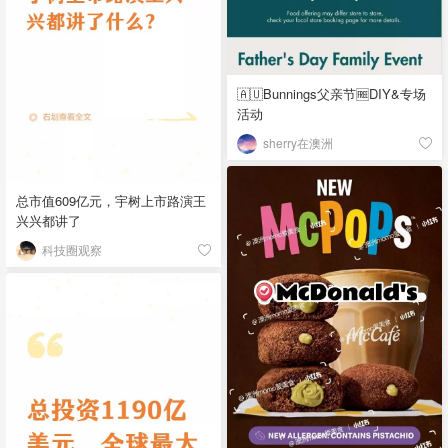
🇦🇺Bunnings父亲节🆓DIY&专场
活动
sherry在澳洲
总市值609亿元，宇树上市路演王
兴兴都讲了
科技圈观察