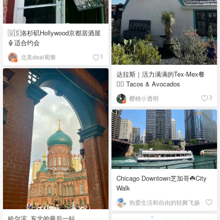
🇺🇸洛杉矶Hollywood京都居酒屋
🏮适合约会
北美deal蜀黎
1
达拉斯｜活力满满的Tex-Mex餐
👉🏼 Tacos & Avocados
樱桃小透明
3
Chicago Downtown芝加哥☘️City
Walk
热爱生活和自由的轻舞飞扬
哈尔滨_东北的最后一站