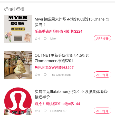
折扣排行榜
Myer超级周末炸场🔥满$100返$15 Chanel也
参与！
乐高重磅新品咚奇刚街机$224
4
Myer
APP打开
OUTNET更新升级大促✨1.5折起
Zimmermann神裙$201
热巴同款SW过膝靴$207
0
The Outnet.com
APP打开
实属罕见‼️lululemon折扣区 羽绒服集体降💥
接近半价
速抢！胡桃棕Dfine连帽$144
4
lululemon AU
APP打开