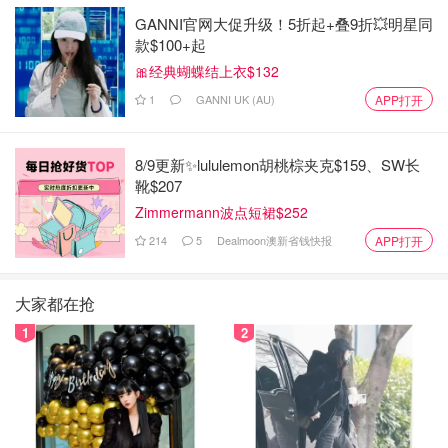
GANNI官网大促升级！5折起+叠9折💥明星同
款$100+起
🎀经典蝴蝶结上衣$132
1
GANNI UK (AU)
APP打开
8/9更新✨lululemon胡桃棕夹克$159、SW长
靴$207
Zimmermann波点短裙$252
214
5
Dealmoon澳新省钱快报
APP打开
大家都在抢
1
2