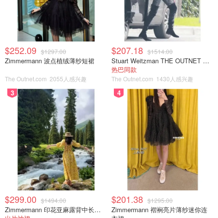
$252.09
$207.18
$1297.00
$1514.00
Zimmermann 波点植绒薄纱短裙
Stuart Weitzman THE OUTNET 麂皮过膝靴 黑色
热巴同款
The Outnet.com
2055人感兴趣
The Outnet.com
1430人感兴趣
3
4
$299.00
$201.38
$1494.00
$1295.00
Zimmermann 印花亚麻露背中长连衣裙
Zimmermann 褶裥亮片薄纱迷你连