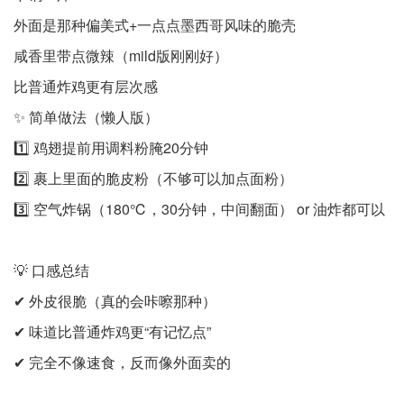
外面是那种偏美式+一点点墨西哥风味的脆壳
咸香里带点微辣（mild版刚刚好）
比普通炸鸡更有层次感
✨ 简单做法（懒人版）
1️⃣ 鸡翅提前用调料粉腌20分钟
2️⃣ 裹上里面的脆皮粉（不够可以加点面粉）
3️⃣ 空气炸锅（180℃，30分钟，中间翻面） or 油炸都可以
💡 口感总结
✔ 外皮很脆（真的会咔嚓那种）
✔ 味道比普通炸鸡更“有记忆点”
✔ 完全不像速食，反而像外面卖的