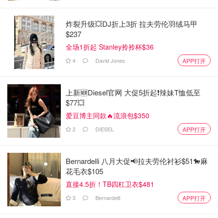
炸裂升级💥DJ折上3折 拉夫劳伦羽绒马甲
$237
全场1折起 Stanley拎拎杯$36
4
David Jones
APP打开
上新🆕Diesel官网 大促5折起❗️辣妹T恤低至
$77💥
爱豆博主同款🔥流浪包$350
2
DIESEL
APP打开
Bernardelli 八月大促📢拉夫劳伦衬衫$51🐎麻
花毛衣$105
直接4.5折！TB四杠卫衣$481
3
Bernardelli
APP打开