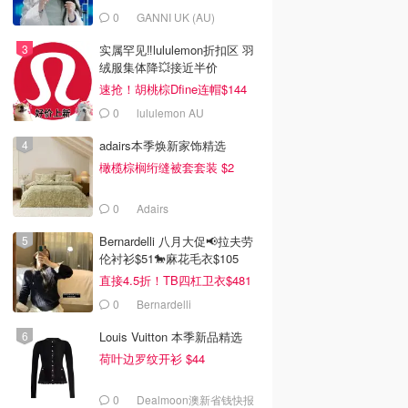
0
GANNI UK (AU)
实属罕见‼️lululemon折扣区 羽
绒服集体降💥接近半价
速抢！胡桃棕Dfine连帽$144
0
lululemon AU
adairs本季焕新家饰精选
橄榄棕榈绗缝被套套装 $2
0
Adairs
Bernardelli 八月大促📢拉夫劳
伦衬衫$51🐎麻花毛衣$105
直接4.5折！TB四杠卫衣$481
0
Bernardelli
Louis Vuitton 本季新品精选
荷叶边罗纹开衫 $44
0
Dealmoon澳新省钱快报