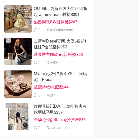
OUTNET更新升级大促✨1.5折
起 Zimmermann神裙$201
热巴同款SW过膝靴$207
0
The Outnet.com
上新🆕Diesel官网 大促5折起❗️
辣妹T恤低至$77💥
爱豆博主同款🔥流浪包$350
0
DIESEL
Myer彩妆2件7折💄YSL、阿玛
尼、Prada
兰蔻持妆粉底液$44
0
Myer
炸裂升级💥DJ折上3折 拉夫劳
伦羽绒马甲$237
全场1折起 Stanley拎拎杯$36
0
David Jones