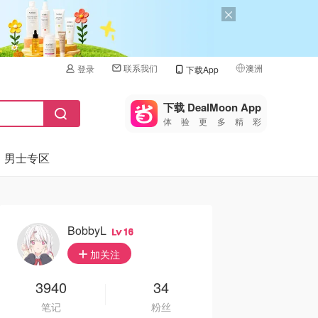
联系我们
澳洲
登录
下载App
🇺🇸
美国
下载 DealMoon App
体验更多精彩
🇨🇳
中国
男士专区
🇨🇦
加拿大
🇬🇧
英国
🇩🇪
德国
BobbyL
16
🇫🇷
加关注
法国
🇮🇹
3940
34
意大利
笔记
粉丝
🇦🇺
澳洲