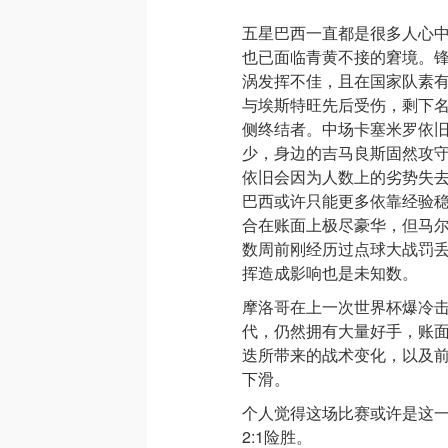
五星巴西一直都是很多人心
也已面临青黄不接的窘境。
涡发挥不佳，且在国家队素
与埃斯特旺先后受伤，剩下
侧终结者。中场卡塞米罗依
少，身边的吉马良斯固然攻守
依旧会因为人数上的劣势失
巴西或许只能更多依靠经验
合在账面上极尽豪华，但马
数周前刚经历过点球大战罚
挥造成影响也是未知数。
摩洛哥在上一次世界杯爆冷
代，仍然拥有大量好手，账
迭所带来的战术变化，以及
下滑。
个人觉得这场比赛或许是这
2:1险胜。