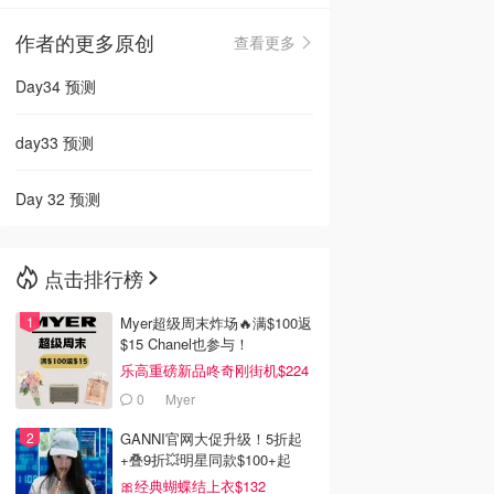
作者的更多原创
查看更多
🇳🇿
新西兰
Day34 预测
day33 预测
Day 32 预测
点击排行榜
Myer超级周末炸场🔥满$100返
$15 Chanel也参与！
乐高重磅新品咚奇刚街机$224
0
Myer
GANNI官网大促升级！5折起
+叠9折💥明星同款$100+起
🎀经典蝴蝶结上衣$132