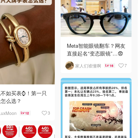
Meta智能眼镜翻车？网友
直接起名“变态眼镜”…😨
7
家人们谁懂啊
16
不如买表⌚️！第一只
表怎么选？
3
LuxMoon
12