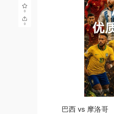
0
0
巴西 vs 摩洛哥