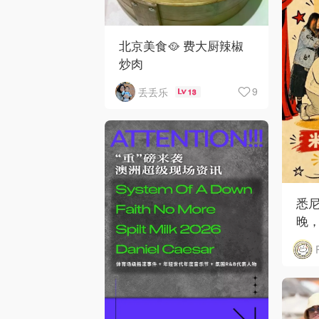
北京美食🥘 费大厨辣椒
炒肉
9
丢丢乐
13
悉
晚，