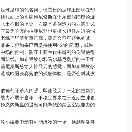
中足球足球的代名词，但昔日的足球王国现在却
锋线账面上的头牌维尼修斯在俱乐部深陷舆论漩
有水土不服的历史。右路具备创造力的罗德里戈
名气最为响亮的拉菲尼亚也更擅长担任左边的弱
旧老练但毕竟年事已高，覆盖会不可避免的减
兼备，但如果巴西坚持使用424的阵型，或许
去中场的控制。防守上新生代韦斯利的伤退使得
稳固防线。加布里埃尔和马尔基尼奥斯的中卫组
尔基尼奥斯总给人神经刀的感觉，而加布里埃尔
丢造成欧冠决赛落败的残酷体验，是否会对其发
击败葡萄牙杀入四强，即使经历了一定的更新换
面战力不弱于当年。不稳定要素在于近期主帅更
前锋恩内斯里的退出可能导致的禁区空战能力的
一轮小组赛中最有可能爆冷的一场，预测摩洛哥