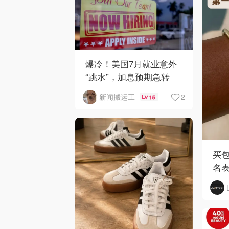
爆冷！美国7月就业意外
“跳水”，加息预期急转
弯！
2
新闻搬运工
15
买包
名