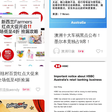
澳洲十大车祸黑点公布！
墨尔本竟独占9席！
1
澳洲印象
9
🇿纽村百货红点大促来
全场低至4折捡漏
邪流纨wendy
11