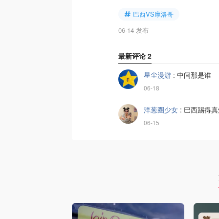
巴西VS摩洛哥
06-14 发布
最新评论
2
星尘漫游
:
中间那是谁
06-18
洋葱圈少女
:
巴西踢得真
06-15