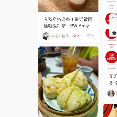
入秋穿搭必备！最近被阿
迪狠狠种草！BW Army
和 Sambae 值得拥有！
5
布拉布拉莓
10
🇳
袭 