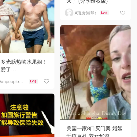
来了 (分享维权版)
A班袁湘琴1
5
鲁多光膀热吻水果姐！
太爱了…
Vanpeople人在温哥华
5
美国一家8口灭门案 婚姻
千疮百孔 养女华裔