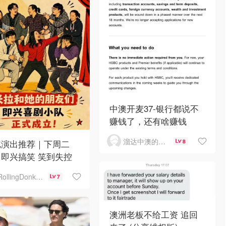
中澳开麦37-银行都说不
赚钱了，还有啥赚钱
溜达中澳的王公子
尼演出推荐｜下周二
8
即兴搞笑 笑到失控
RollingDonkey
7
澳洲老板不给工资 追回