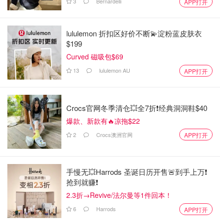
3
Bernardelli
APP打开
lululemon 折扣区好价不断💫淀粉蓝皮肤衣
$199
Curved 磁吸包$69
13
lululemon AU
APP打开
Crocs官网冬季清仓💥全7折❗经典洞洞鞋$40
爆款、新款有🔥凉拖$22
2
Crocs澳洲官网
APP打开
手慢无💥Harrods 圣诞日历开售🚨到手上万❗️
抢到就赚❗️
2.3折→Revive/法尔曼等1件回本！
6
Harrods
APP打开