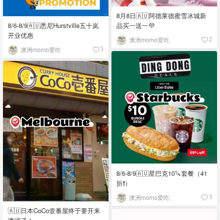
8月8日🇦🇺阿德莱德蜜雪冰城新
品买一送一💜
8/6-8/9🇦🇺悉尼Hurstville五十岚
开业优惠
澳洲momo爱吃
2
澳洲momo爱吃
5
8/6-8/9🇦🇺星巴克10🔪套餐（41
折❗）
澳洲momo爱吃
3
🇦🇺日本CoCo壹番屋终于要开来