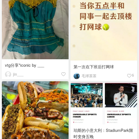
vtg分享*iconic by ___
第一次在下班后打网球
jin___
毛球茶茶
6
珀斯的小意大利：StadiumPark限
时变身五晚