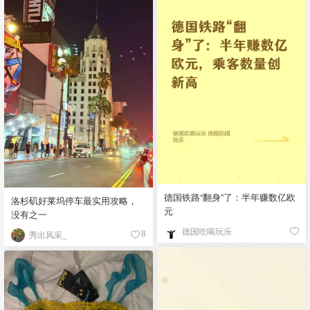
德国铁路“翻身”了：半年赚数亿欧
洛杉矶好莱坞停车最实用攻略，
元
没有之一
德国吃喝玩乐
秀出风采_
8