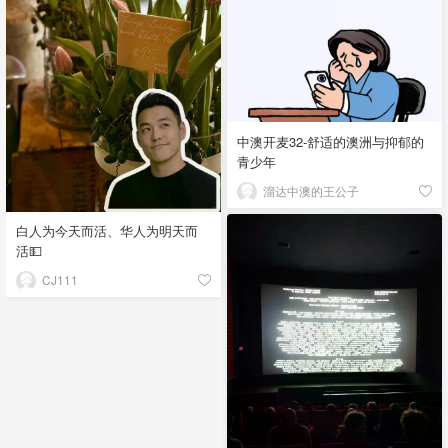
中澳开麦32-舒适的澳洲与抑郁的
青少年
溜达中澳的王公子
白人为今天而活、华人为明天而
活💵
CJ111