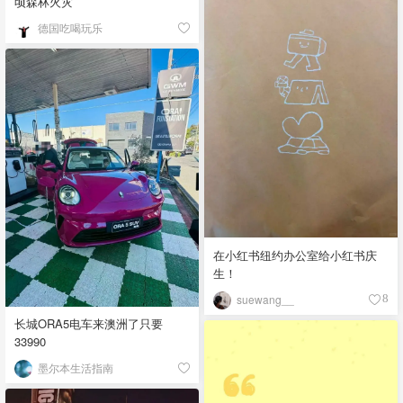
顷森林火灾
德国吃喝玩乐
在小红书纽约办公室给小红书庆
生！
suewang__
8
长城ORA5电车来澳洲了只要
33990
墨尔本生活指南