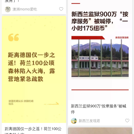
澳洲了！
澳洲momo爱吃
新西兰监狱900万“按摩服务”被喊
停
新西兰发现君
距离德国仅一步之遥！荷兰100公