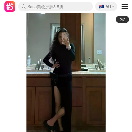
🇦🇺
Sasa美妆护肤3.5折
AU
lululemon折扣上新
SSENSE年中3折
FreshBeauty好价汇总
Cettire降价+叠9折
Farfetch折上8折
WWS Coles超市实拍
viagogo二手票捡漏
Myer清仓1折起
The Outnet奢牌1折起
David Jones 3折起
Flannels大牌1折
Perfumes Club护肤1折
AMIRO返校季6.2折
Oweek抽奖送Airpods
Amazon折扣汇总
eToro入金$200送$50
Amazon数码好物
ICONIC本周7.5折
ThedoubleF高奢地板价
Moose Knuckles 6折
丝芙兰5折起
EUFY官网3.7折起
Selenichast首饰2折
Trip机票酒店促销
YSL送5件彩妆礼
Amazon家居好物
BIGBANG巡演开票
David Jones时尚3折
Amazon美妆护肤
雅漾大喷$8
过敏原检测盒$33
伊索独家赠50ml沐浴露
科颜氏清仓3折
SEALIFE海洋馆门票6折
丝塔芙大白罐$16
订阅Newsletter送香薰
Cult Beauty 6.8折
Harrods圣诞日历2.3折
LN-CC奢牌私促3折
d'Alba空姐喷雾$16
EVE LOM套装逆天2折
Bernardelli独家4折
Adore Beauty 6折起
CT圣诞日历
Mytheresa奢品2.7折
Luxury Escapes 9折
Currentbody美容仪9折
卡诗9折+赠4件礼
MOON Garden Live
ALLSAINTS美衣3折
Roborock扫地机3.7折
Tingo Life水杯$24
Valentino官网5折
CR洗发护发6.3折
1/2