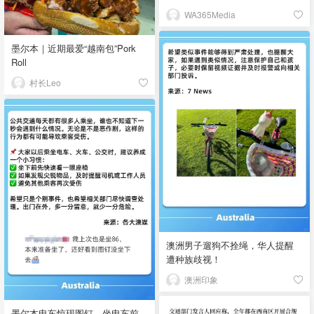
WA365Media
墨尔本｜近期最爱“越南包”Pork
Roll
村长Leo
澳洲男子遛狗不拴绳，华人提醒
遭种族歧视！
澳洲印象
墨尔本电车惊现图钉，坐电车前