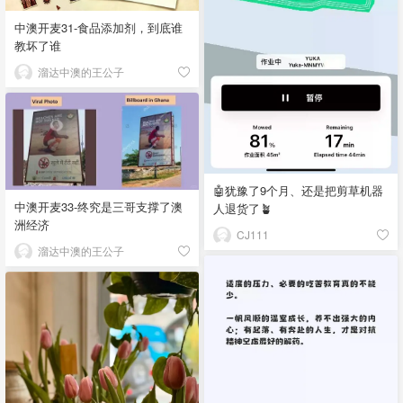
中澳开麦31-食品添加剂，到底谁
教坏了谁
溜达中澳的王公子
🤖犹豫了9个月、还是把剪草机器
中澳开麦33-终究是三哥支撑了澳
人退货了🪴
洲经济
CJ111
溜达中澳的王公子