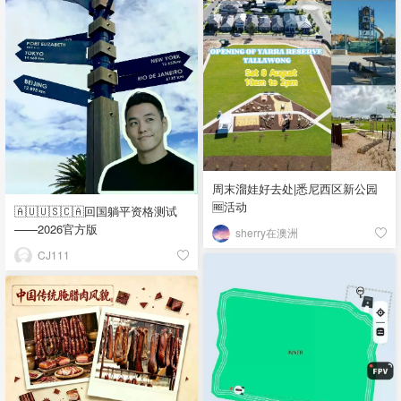
周末溜娃好去处|悉尼西区新公园
🆓活动
🇦🇺🇺🇸🇨🇦回国躺平资格测试
——2026官方版
sherry在澳洲
CJ111