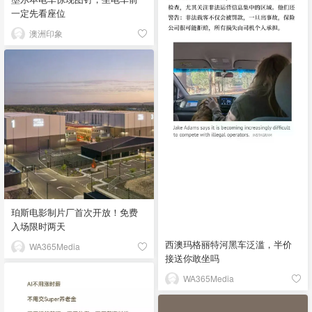
一定先看座位
澳洲印象
珀斯电影制片厂首次开放！免费
入场限时两天
西澳玛格丽特河黑车泛滥，半价
WA365Media
接送你敢坐吗
WA365Media