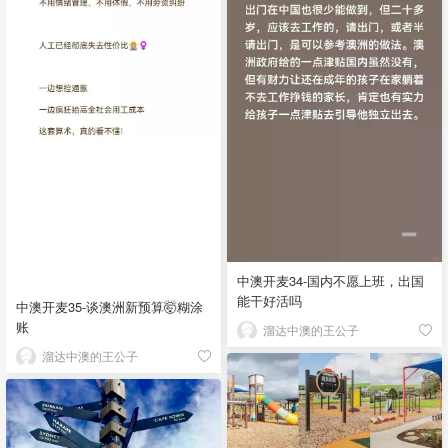
中澳开麦34-国内不愿上班，出国
能干好活吗
中澳开麦35-谈澳洲新预算🤯糊涂
账
溜达中澳的王公子
溜达中澳的王公子