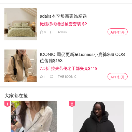
adairs本季焕新家饰精选
橄榄棕榈绗缝被套套装 $2
0
Adairs
APP打开
ICONIC 周促更新💓Lioness小鹿裤$66 COS
芭蕾鞋$153
7.5折 拉夫劳伦老干部夹克$419
1
THE ICONIC
APP打开
大家都在抢
1
2