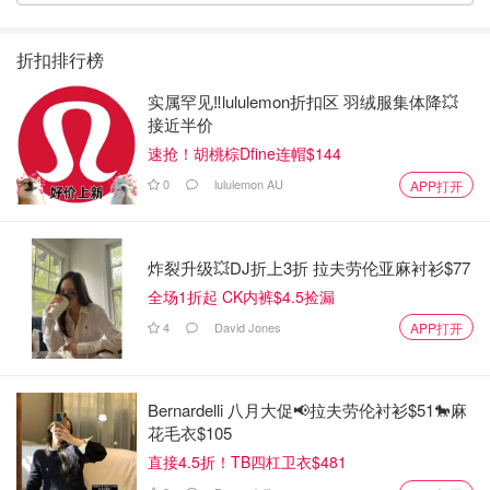
折扣排行榜
实属罕见‼️lululemon折扣区 羽绒服集体降💥
接近半价
速抢！胡桃棕Dfine连帽$144
0
lululemon AU
APP打开
炸裂升级💥DJ折上3折 拉夫劳伦亚麻衬衫$77
全场1折起 CK内裤$4.5捡漏
4
David Jones
APP打开
Bernardelli 八月大促📢拉夫劳伦衬衫$51🐎麻
花毛衣$105
直接4.5折！TB四杠卫衣$481