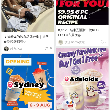
8月12日结束🇦🇺新一轮KFC
FOR U专属优惠
👙被问爆的泳衣品牌合集｜从平
价到轻奢都有✨
澳洲momo爱吃
1
种点小草
10