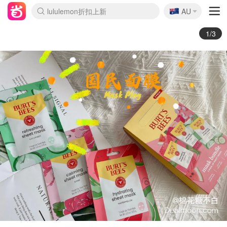
🇦🇺
Sasa美妆护肤3.5折
AU
lululemon折扣上新
SSENSE年中2.5折
FreshBeauty好价汇总
Cettire降价+叠9折
WWS Coles超市实拍
viagogo二手票捡漏
Myer超级周末
The Outnet奢牌1折起
David Jones 3折起
Flannels大牌1折
Perfumes Club护肤1折
AMIRO面罩$251
Amazon折扣汇总
eToro入金$200送$50
Amazon数码好物
ICONIC本周7.5折
ThedoubleF高奢地板价
Moose Knuckles 6折
丝芙兰5折起
EUFY摄像头$98
Selenichast首饰2折
Trip机票酒店促销
YSL送5件彩妆礼
Amazon家居好物
Amazon美妆护肤
雅漾大喷$8
过敏原检测盒$33
伊索独家赠50ml沐浴露
科颜氏高保湿面霜$29
SEALIFE海洋馆门票6折
丝塔芙大白罐$16
订阅Newsletter送香薰
Cult Beauty 6.8折
Harrods圣诞日历$525
LN-CC奢牌私促3折
d'Alba空姐喷雾$16
EVE LOM套装£56
Bernardelli独家4折
Adore Beauty 6折起
CT圣诞日历
Mytheresa奢品2.7折
Luxury Escapes 9折
Currentbody美容仪$881
MOON Garden Live
Roborock扫地机$649
Tingo Life水杯$24
Valentino官网5折
CR洗护套装$23
修丽可4件套$159
Myer彩妆2件7折
GANNI官网4.5折
Stylevana韩妆4折
Tessabit高奢8.5折
OGX洗发水$11
Amazon阿德莱德次日达
卡诗8.5折+赠礼
Philips Hue灯具8折
2/3
Burt's Bees 小蜜蜂