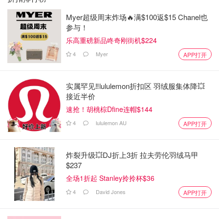
Myer超级周末炸场🔥满$100返$15 Chanel也
参与！
乐高重磅新品咚奇刚街机$224
4
Myer
APP打开
实属罕见‼️lululemon折扣区 羽绒服集体降💥
接近半价
速抢！胡桃棕Dfine连帽$144
4
lululemon AU
APP打开
炸裂升级💥DJ折上3折 拉夫劳伦羽绒马甲
$237
全场1折起 Stanley拎拎杯$36
4
David Jones
APP打开