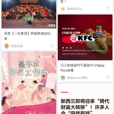
哲！
澳洲爱玩站
张慧【一生要强】阿德莱德站结
束
候场喜剧
🇦🇺肯德基KFC最新5🔪Happy
Hour套餐
澳洲momo爱吃