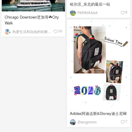
哈尔滨_东北的最后一站
PAPAYAAAA
9
Chicago Downtown芝加哥☘️City
Walk
热爱生活和自由的轻舞飞扬
10
Adidas阿迪达斯&Disney迪士尼🎒
Zhengmmm
7