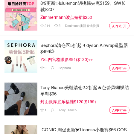
8/9更新✨lululemon胡桃棕夹克$159、SW长
靴$207
Zimmermann波点短裙$252
214
5
Dealmoon澳新省钱快报
APP打开
Sephora清仓区5折起🔈dyson Airwrap造型器
$499💥
YSL四宫格眼影$91($130)👀
9
Sephora
APP打开
Tony Bianco美鞋清仓2.2折起🔥芭蕾风蝴蝶结
单鞋$96
封面款厚底乐福鞋$120($199)
1
Tony Bianco
APP打开
ICONIC 周促更新💓Lioness小鹿裤$66 COS