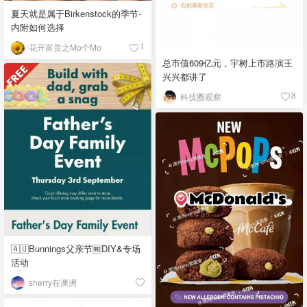
夏天就是属于Birkenstock的季节-
内附如何选择
花开富贵之Mo个Mo
1
总市值609亿元，宇树上市路演王
兴兴都讲了
科技圈观察
8
🇦🇺Bunnings父亲节🆓DIY&专场
活动
sherry在澳洲