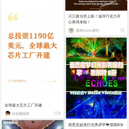
🇦🇺麦当劳上新！迪拜巧克力开
心果球来啦！
澳洲momo爱吃
全球最大芯片工厂开建
科技圈观察
6
西悉尼超美灯光秀🌈早🐦票限时8