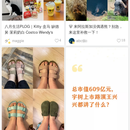
八月生活PLOG｜Kitty·盒马·缺德
🐻 来阿拉斯加没偶遇熊？别急，
舅·茉莉奶白·Costco·Wendy's
来这里补救一下！
maggie
abc個c
4
18