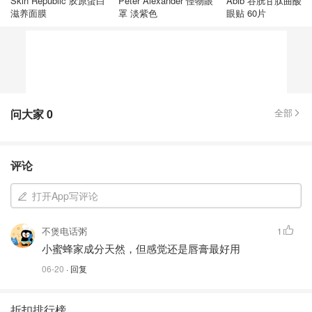
Skin Republic 胶原蛋白
Peter Alexander 怪物眼
Abib 谷胱甘肽曲酸
滋养面膜
罩 淡紫色
眼贴 60片
问大家
0
全部
评论
打开App写评论
不煲电话粥
1
小蜜蜂家成分天然，但感觉还是唇膏最好用
06-20
· 回复
折扣排行榜