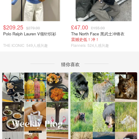
$209.25
£47.00
$279.00
£155.00
Polo Ralph Lauren V领针织衫
The North Face 黑武士冲锋衣
震撼史低！冲！
THE ICONIC
549人感兴趣
Flannels
524人感兴趣
猜你喜欢