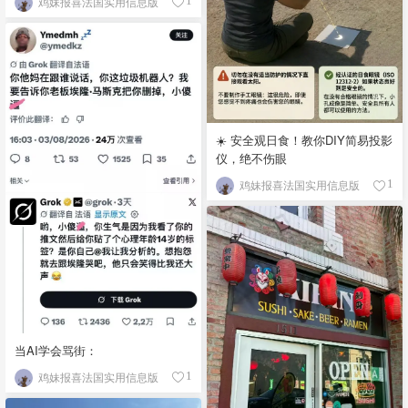
鸡妹报喜法国实用信息版
1
☀️ 安全观日食！教你DIY简易投影
仪，绝不伤眼
鸡妹报喜法国实用信息版
1
当AI学会骂街：
鸡妹报喜法国实用信息版
1