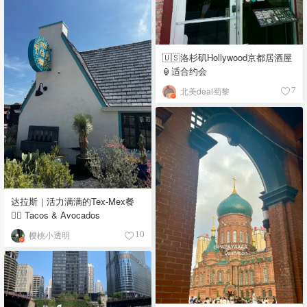
🇺🇸洛杉矶Hollywood京都居酒屋
🏮适合约会
北美deal蜀黎
7
达拉斯｜活力满满的Tex-Mex餐
👉🏼 Tacos & Avocados
樱桃小透明
10