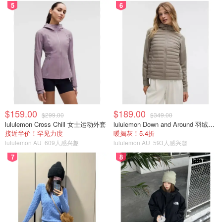
5
6
$159.00
$189.00
$299.00
$349.00
lululemon Cross Chill 女士运动外套
lululemon Down and Around 羽绒夹克
接近半价！罕见力度
暖揭灰！5.4折
lululemon AU
609人感兴趣
lululemon AU
593人感兴趣
7
8