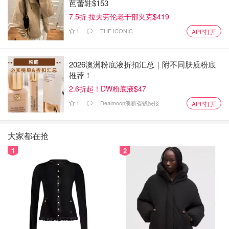
芭蕾鞋$153
7.5折 拉夫劳伦老干部夹克$419
1
THE ICONIC
APP打开
2026澳洲粉底液折扣汇总｜附不同肤质粉底
推荐！
2.6折起！DW粉底液$47
1
Dealmoon澳新省钱快报
APP打开
大家都在抢
1
2