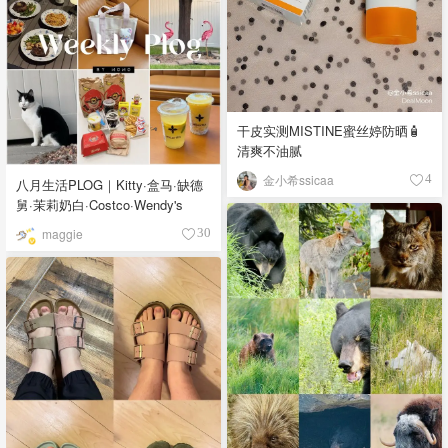
干皮实测MISTINE蜜丝婷防晒🧴
清爽不油腻
金小希ssicaa
4
八月生活PLOG｜Kitty·盒马·缺德
舅·茉莉奶白·Costco·Wendy's
maggie
30