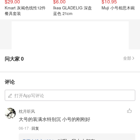
$29.00
$6.00
$10.95
Kmart 灰褐色线性12件
Ikea GLADELIG 深盘
Muji 小号相思木碗
餐具套装
蓝色 21cm
问大家
0
全部
评论
打开App写评论
枕月听风
大号的装满水特别沉 小号的刚刚好
06-17
· 回复