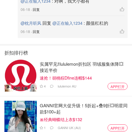
:
对啊，我大小都有
@正在输入1234
06-18
· 回复
回复
:
颜值杠杠的
@枕月听风
@正在输入1234
06-18
· 回复
折扣排行榜
实属罕见‼️lululemon折扣区 羽绒服集体降💥
接近半价
速抢！胡桃棕Dfine连帽$144
4
lululemon AU
APP打开
GANNI官网大促升级！5折起+叠9折💥明星同
款$100+起
🎀经典蝴蝶结上衣$132
1
GANNI UK (AU)
APP打开