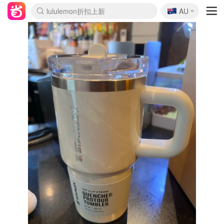
🇦🇺
Sasa美妆护肤3.5折
AU
lululemon折扣上新
SSENSE年中2.5折
FreshBeauty好价汇总
Cettire降价+叠9折
WWS Coles超市实拍
viagogo二手票捡漏
Myer超级周末
The Outnet奢牌1折起
David Jones 3折起
Flannels大牌1折
Perfumes Club护肤1折
AMIRO面罩$251
Amazon折扣汇总
eToro入金$200送$50
Amazon数码好物
ICONIC本周7.5折
ThedoubleF高奢地板价
Moose Knuckles 6折
EUFY摄像头$98
Selenichast首饰2折
Trip机票酒店促销
YSL送5件彩妆礼
Amazon家居好物
Amazon美妆护肤
雅漾大喷$8
过敏原检测盒$33
科颜氏高保湿面霜$29
SEALIFE海洋馆门票6折
丝塔芙大白罐$16
订阅Newsletter送香薰
Cult Beauty 6.8折
Harrods圣诞日历$525
LN-CC奢牌私促3折
d'Alba空姐喷雾$16
EVE LOM套装£56
Bernardelli独家4折
Adore Beauty 6折起
CT圣诞日历
Mytheresa奢品2.7折
Luxury Escapes 9折
Currentbody美容仪$881
MOON Garden Live
Roborock扫地机$649
Tingo Life水杯$24
Valentino官网5折
CR洗护套装$23
修丽可4件套$159
Myer彩妆2件7折
GANNI官网4.5折
Stylevana韩妆4折
Tessabit高奢8.5折
OGX洗发水$11
Amazon阿德莱德次日达
卡诗8.5折+赠礼
Philips Hue灯具8折