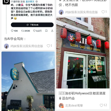
仪，绝不伤眼
鸡妹报喜法国实用信息版
1
当AI学会骂街：
鸡妹报喜法国实用信息版
1
🇺🇸洛杉矶Hollywood京都居酒屋
🏮适合约会
北美deal蜀黎
12