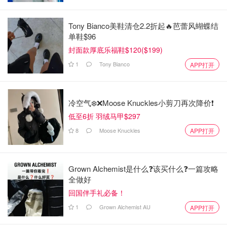
Tony Bianco美鞋清仓2.2折起🔥芭蕾风蝴蝶结
单鞋$96
封面款厚底乐福鞋$120($199)
1
Tony Bianco
APP打开
冷空气❄️❌️Moose Knuckles小剪刀再次降价❗️
低至6折 羽绒马甲$297
8
Moose Knuckles
APP打开
Grown Alchemist是什么❓该买什么❓️一篇攻略
全做好
回国伴手礼必备！
1
Grown Alchemist AU
APP打开