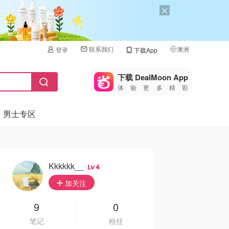
联系我们
澳洲
登录
下载App
🇺🇸
美国
下载 DealMoon App
体验更多精彩
🇨🇳
中国
男士专区
🇨🇦
加拿大
🇬🇧
英国
🇩🇪
德国
Kkkkkk__
4
🇫🇷
加关注
法国
🇮🇹
9
0
意大利
笔记
粉丝
🇦🇺
澳洲