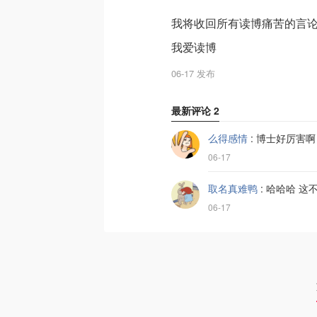
我将收回所有读博痛苦的言
我爱读博
06-17 发布
最新评论
2
么得感情
:
博士好厉害啊
06-17
取名真难鸭
:
哈哈哈 这
06-17