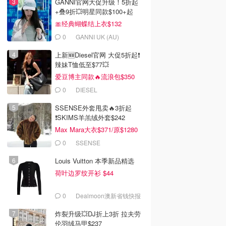
GANNI官网大促升级！5折起
+叠9折💥明星同款$100+起
🎀经典蝴蝶结上衣$132
0
GANNI UK (AU)
上新🆕Diesel官网 大促5折起❗️
辣妹T恤低至$77💥
爱豆博主同款🔥流浪包$350
0
DIESEL
SSENSE外套甩卖🔥3折起
❗SKIMS羊羔绒外套$242
Max Mara大衣$371/原$1280
0
SSENSE
Louis Vuitton 本季新品精选
荷叶边罗纹开衫 $44
0
Dealmoon澳新省钱快报
炸裂升级💥DJ折上3折 拉夫劳
伦羽绒马甲$237