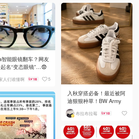
ta智能眼镜翻车？网友
起名“变态眼镜”…😨
5
家人们谁懂啊
16
入秋穿搭必备！最近被阿
迪狠狠种草！BW Army
和 Sambae 值得拥有！
布拉布拉莓
10