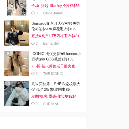
全场1折起 Stanley拎拎杯$36
0
David Jones
Bernardelli 八月大促📢拉夫劳
伦衬衫$51🐎麻花毛衣$105
直接4.5折！TB四杠卫衣$481
0
Bernardelli
ICONIC 周促更新💓Lioness小
鹿裤$66 COS芭蕾鞋$153
7.5折 拉夫劳伦老干部夹克
$419
0
THE ICONIC
几🔪买快乐！SHEIN返校季大
促 低至2折❗格纹围巾$9
发圈/抓夹/墨镜/化妆刷$2起
0
SHEIN AU