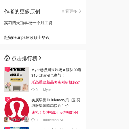
作者的更多原创
查看更多
🇳🇿
新西兰
实习四天顶学校一个月工资
赶完neurips后改硕士毕设
点击排行榜
Myer超级周末炸场🔥满$100返
$15 Chanel也参与！
乐高重磅新品咚奇刚街机$224
0
Myer
实属罕见‼️lululemon折扣区 羽
绒服集体降💥接近半价
速抢！胡桃棕Dfine连帽$144
0
lululemon AU