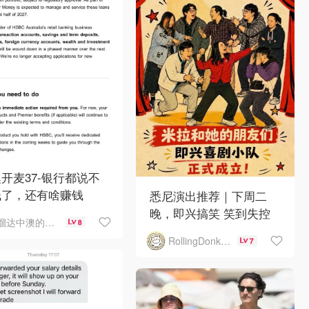
开麦37-银行都说不
钱了，还有啥赚钱
悉尼演出推荐｜下周二
晚，即兴搞笑 笑到失控
溜达中澳的王公子
8
RollingDonkey
7