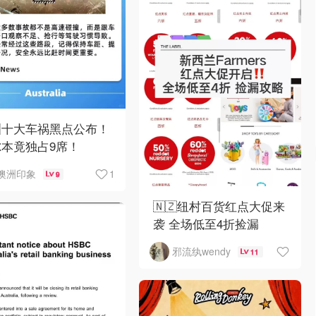
洲十大车祸黑点公布！
尔本竟独占9席！
1
澳洲印象
9
🇳🇿纽村百货红点大促来
袭 全场低至4折捡漏
邪流纨wendy
11