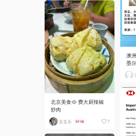
澳
墨
北京美食🥘 费大厨辣椒
炒肉
7
丢丢乐
13