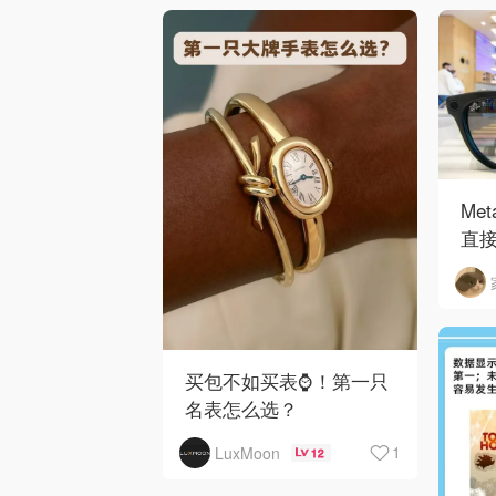
Me
直接
买包不如买表⌚️！第一只
名表怎么选？
1
LuxMoon
12