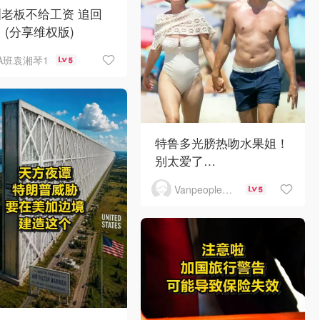
老板不给工资 追回
 (分享维权版)
A班袁湘琴1
5
特鲁多光膀热吻水果姐！
别太爱了…
Vanpeople人在温哥华
5