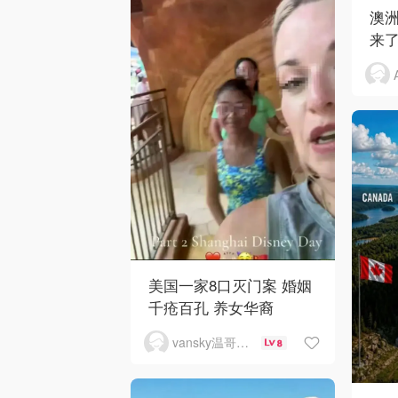
澳洲
来了
美国一家8口灭门案 婚姻
千疮百孔 养女华裔
vansky温哥华天空
8