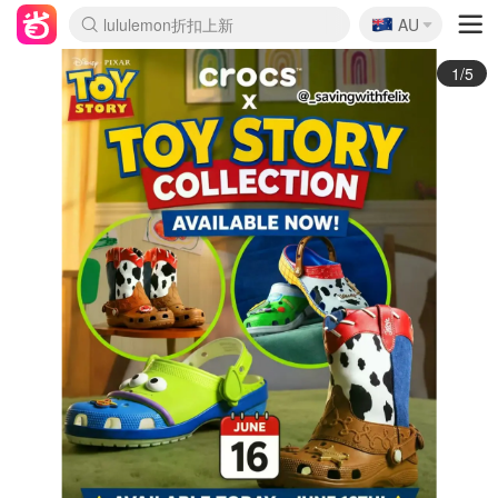
🇦🇺
Sasa美妆护肤3.5折
AU
lululemon折扣上新
SSENSE年中2.5折
FreshBeauty好价汇总
Cettire降价+叠9折
WWS Coles超市实拍
viagogo二手票捡漏
Myer超级周末
The Outnet奢牌1折起
David Jones 3折起
Flannels大牌1折
Perfumes Club护肤1折
AMIRO面罩$251
Amazon折扣汇总
eToro入金$200送$50
Amazon数码好物
ICONIC本周7.5折
ThedoubleF高奢地板价
Moose Knuckles 6折
丝芙兰5折起
EUFY摄像头$98
Selenichast首饰2折
Trip机票酒店促销
YSL送5件彩妆礼
Amazon家居好物
Amazon美妆护肤
雅漾大喷$8
过敏原检测盒$33
伊索独家赠50ml沐浴露
科颜氏高保湿面霜$29
SEALIFE海洋馆门票6折
丝塔芙大白罐$16
订阅Newsletter送香薰
Cult Beauty 6.8折
Harrods圣诞日历$525
LN-CC奢牌私促3折
d'Alba空姐喷雾$16
EVE LOM套装£56
Bernardelli独家4折
Adore Beauty 6折起
CT圣诞日历
Mytheresa奢品2.7折
Luxury Escapes 9折
Currentbody美容仪$881
MOON Garden Live
Roborock扫地机$649
Tingo Life水杯$24
Valentino官网5折
CR洗护套装$23
修丽可4件套$159
Myer彩妆2件7折
GANNI官网4.5折
Stylevana韩妆4折
Tessabit高奢8.5折
OGX洗发水$11
Amazon阿德莱德次日达
卡诗8.5折+赠礼
Philips Hue灯具8折
2/5