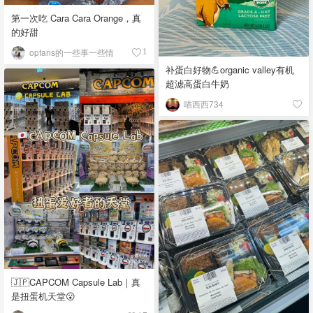
第一次吃 Cara Cara Orange，真
的好甜
opfans的一些事一些情
1
补蛋白好物💪organic valley有机
超滤高蛋白牛奶
喵西西734
🇯🇵CAPCOM Capsule Lab｜真
是扭蛋机天堂😮