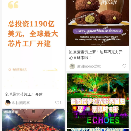
🇦🇺麦当劳上新！迪拜巧克力开
心果球来啦！
澳洲momo爱吃
全球最大芯片工厂开建
科技圈观察
1