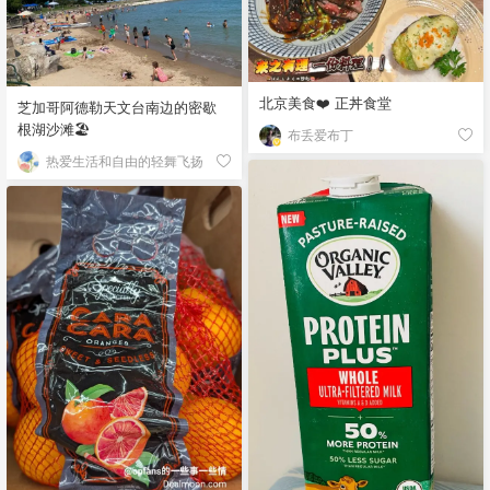
北京美食❤️ 正丼食堂
芝加哥阿德勒天文台南边的密歇
根湖沙滩🏖️
布丢爱布丁
热爱生活和自由的轻舞飞扬