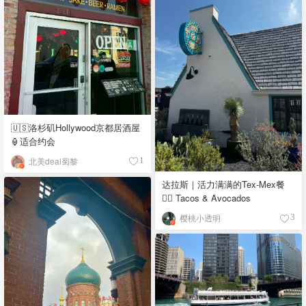
🇺🇸洛杉矶Hollywood京都居酒屋
🏮适合约会
北美deal蜀黎
1
达拉斯｜活力满满的Tex-Mex餐
👉🏼 Tacos & Avocados
樱桃小透明
3