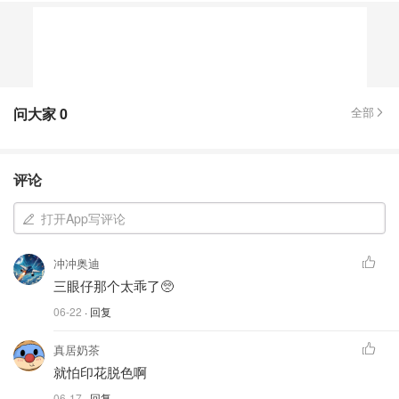
问大家
0
全部
评论
打开App写评论
冲冲奥迪
三眼仔那个太乖了🥺
06-22
· 回复
真居奶茶
就怕印花脱色啊
06-17
· 回复