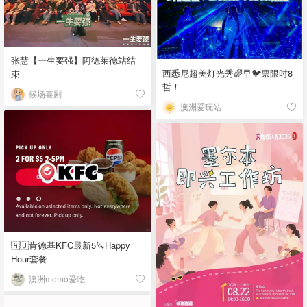
张慧【一生要强】阿德莱德站结
西悉尼超美灯光秀🌈早🐦票限时8
束
哲！
候场喜剧
澳洲爱玩站
🇦🇺肯德基KFC最新5🔪Happy
Hour套餐
澳洲momo爱吃