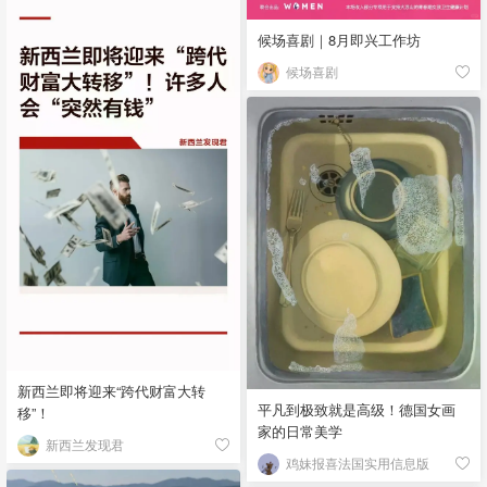
候场喜剧｜8月即兴工作坊
候场喜剧
新西兰即将迎来“跨代财富大转
平凡到极致就是高级！德国女画
移”！
家的日常美学
新西兰发现君
鸡妹报喜法国实用信息版