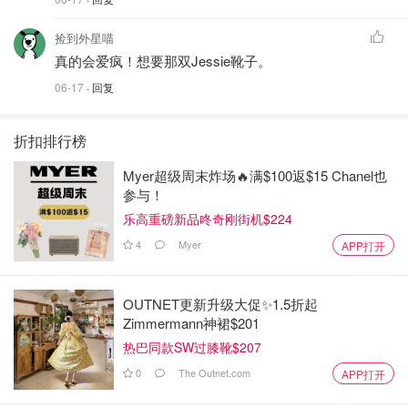
捡到外星喵
真的会爱疯！想要那双Jessie靴子。
06-17
· 回复
折扣排行榜
Myer超级周末炸场🔥满$100返$15 Chanel也
参与！
乐高重磅新品咚奇刚街机$224
4
Myer
APP打开
OUTNET更新升级大促✨1.5折起
Zimmermann神裙$201
热巴同款SW过膝靴$207
0
The Outnet.com
APP打开