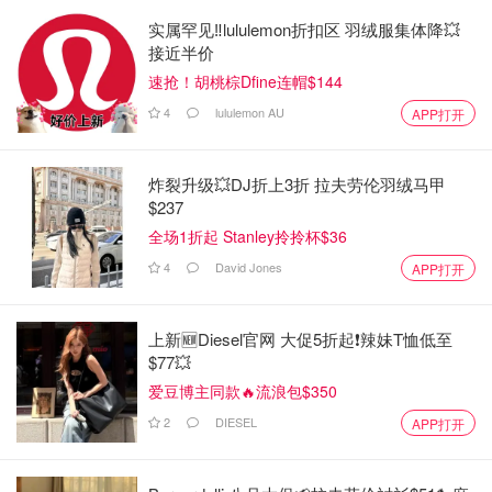
实属罕见‼️lululemon折扣区 羽绒服集体降💥
接近半价
速抢！胡桃棕Dfine连帽$144
4
lululemon AU
APP打开
炸裂升级💥DJ折上3折 拉夫劳伦羽绒马甲
$237
全场1折起 Stanley拎拎杯$36
4
David Jones
APP打开
上新🆕Diesel官网 大促5折起❗️辣妹T恤低至
$77💥
爱豆博主同款🔥流浪包$350
2
DIESEL
APP打开