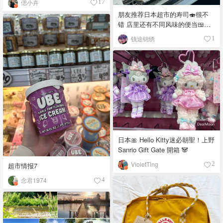
偲小卉
17
朋友推荐日本超市的寿司🍣很不
错 店里还有不同风味的便当🍱，
饭团🍙 品种真多，价格又实惠，
钱途锦绣
1
都看馋了
日本🎀 Hello Kitty迷必朝聖！上野
Sanrio Gift Gate 開箱 🐼
VioletTing
2
超市情报7
念君1974
4