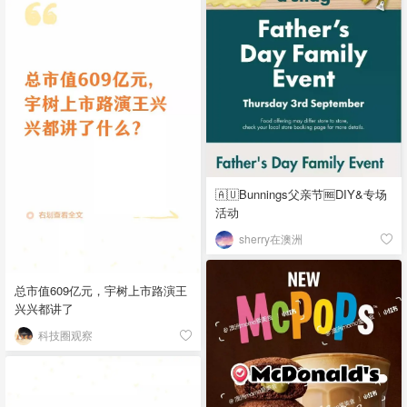
🇦🇺Bunnings父亲节🆓DIY&专场
活动
sherry在澳洲
总市值609亿元，宇树上市路演王
兴兴都讲了
科技圈观察