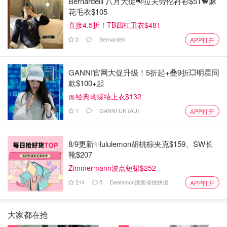
Bernardelli 八月大促📢拉夫劳伦衬衫$51🐎麻
花毛衣$105
直接4.5折！TB四杠卫衣$481
3
Bernardelli
APP打开
GANNI官网大促升级！5折起+叠9折💥明星同
款$100+起
🎀经典蝴蝶结上衣$132
1
GANNI UK (AU)
APP打开
8/9更新✨lululemon胡桃棕夹克$159、SW长
靴$207
Zimmermann波点短裙$252
214
5
Dealmoon澳新省钱快报
APP打开
大家都在抢