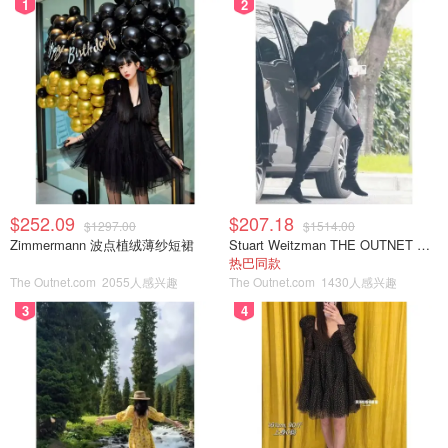
1
2
$252.09
$207.18
$1297.00
$1514.00
Zimmermann 波点植绒薄纱短裙
Stuart Weitzman THE OUTNET 麂皮过膝靴 黑色
热巴同款
The Outnet.com
2055人感兴趣
The Outnet.com
1430人感兴趣
3
4