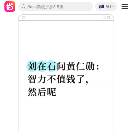
🇦🇺
Sasa美妆护肤3.5折
AU
lululemon折扣上新
SSENSE年中2.5折
FreshBeauty好价汇总
Cettire降价+叠9折
WWS Coles超市实拍
viagogo二手票捡漏
Myer折扣汇总
The Outnet奢牌1折起
David Jones 3折起
Flannels大牌1折
Perfumes Club护肤1折
AMIRO面罩$251
Amazon折扣汇总
eToro入金$200送$50
Amazon数码好物
ICONIC本周7.5折
ThedoubleF高奢地板价
Moose Knuckles 6折
EUFY摄像头$98
Selenichast首饰2折
Trip机票酒店促销
YSL送5件彩妆礼
Amazon家居好物
Amazon美妆护肤
雅漾大喷$8
过敏原检测盒$33
科颜氏高保湿面霜$29
SEALIFE海洋馆门票6折
丝塔芙大白罐$16
订阅Newsletter送香薰
Cult Beauty 6.8折
Harrods圣诞日历$525
LN-CC奢牌私促3折
d'Alba空姐喷雾$16
EVE LOM套装£56
Bernardelli独家4折
Adore Beauty 6折起
CT圣诞日历
Mytheresa奢品2.7折
Luxury Escapes 9折
Currentbody美容仪$881
MOON Garden Live
Roborock扫地机$649
Valentino官网5折
CR洗护套装$23
修丽可4件套$159
GANNI官网4.5折
Stylevana韩妆4折
Tessabit高奢8.5折
OGX洗发水$11
Amazon阿德莱德次日达
卡诗8.5折+赠礼
Philips Hue灯具8折
La Mer送8件礼值$529