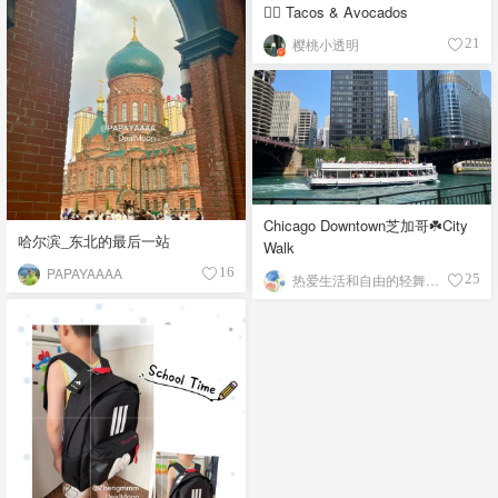
👉🏼 Tacos & Avocados
樱桃小透明
21
Chicago Downtown芝加哥☘️City
哈尔滨_东北的最后一站
Walk
PAPAYAAAA
16
热爱生活和自由的轻舞飞扬
25