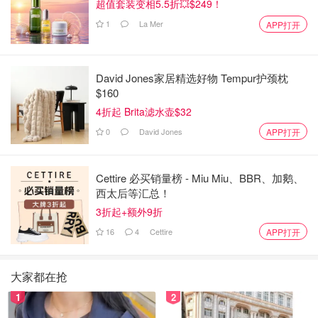
超值套装变相5.5折💥$249！
1
La Mer
APP打开
David Jones家居精选好物 Tempur护颈枕
$160
4折起 Brita滤水壶$32
0
David Jones
APP打开
Cettire 必买销量榜 - Miu Miu、BBR、加鹅、
西太后等汇总！
3折起+额外9折
16
4
Cettire
APP打开
大家都在抢
1
2