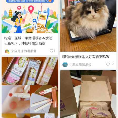
吃遍一座城，争做嚼嚼者🔥发笔
记赢礼卡，冲榜得限定勋章
来自月球的晒晒君
3
哪有mix猫猫这么好看滴呀🥰🥰
小葱豆腐加皮蛋
12