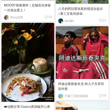
MOODY美瞳测评｜定轴高光体验
八月的阿拉斯加真的很适合徒步
一次就会爱上！
+看三文鱼回游😬
Roxy克西
18
abc個c
22
阿迪达斯新春夹克-和儿子共享同
款外套
不被三宝耽误的妈
18
❤️动图分享/Costco黑胡椒开心果