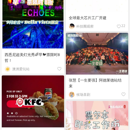
全球最大芯片工厂开建
科技圈观察
22
西悉尼超美灯光秀🌈早🐦票限时8
哲！
澳洲爱玩站
张慧【一生要强】阿德莱德站结
束
候场喜剧