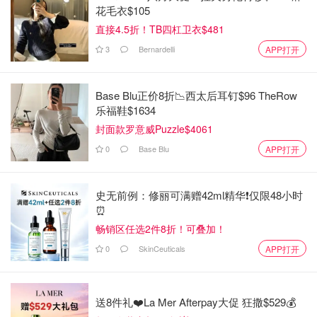
花毛衣$105
直接4.5折！TB四杠卫衣$481
3
Bernardelli
APP打开
Base Blu正价8折📉西太后耳钉$96 TheRow
乐福鞋$1634
封面款罗意威Puzzle$4061
0
Base Blu
APP打开
史无前例：修丽可满赠42ml精华❗️仅限48小时
⏰️
畅销区任选2件8折！可叠加！
0
SkinCeuticals
APP打开
送8件礼❤️La Mer Afterpay大促 狂撒$529💰