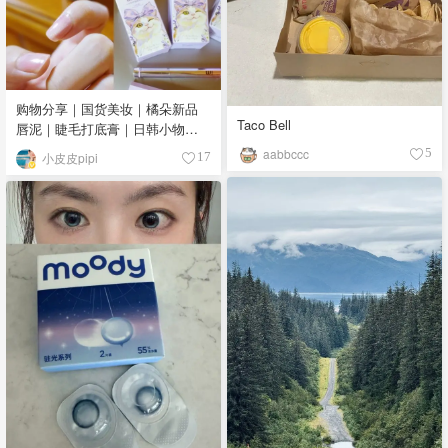
购物分享｜国货美妆｜橘朵新品
Taco Bell
唇泥｜睫毛打底膏｜日韩小物｜
眼线笔｜美甲DIY💅
aabbccc
5
小皮皮pipi
17