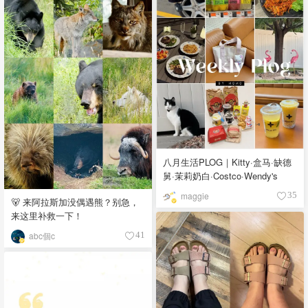
八月生活PLOG｜Kitty·盒马·缺德
舅·茉莉奶白·Costco·Wendy's
maggie
35
🐻 来阿拉斯加没偶遇熊？别急，
来这里补救一下！
abc個c
41