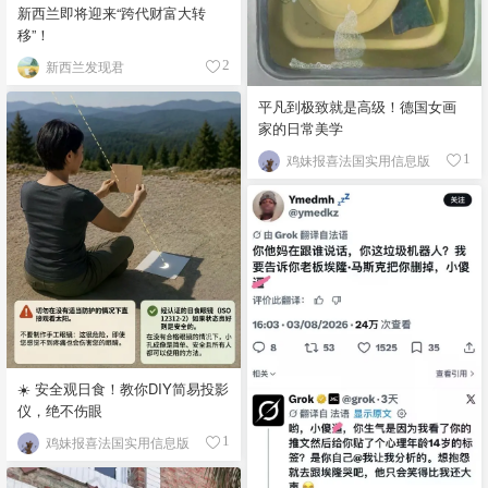
新西兰即将迎来“跨代财富大转
移”！
新西兰发现君
2
平凡到极致就是高级！德国女画
家的日常美学
鸡妹报喜法国实用信息版
1
☀️ 安全观日食！教你DIY简易投影
仪，绝不伤眼
鸡妹报喜法国实用信息版
1