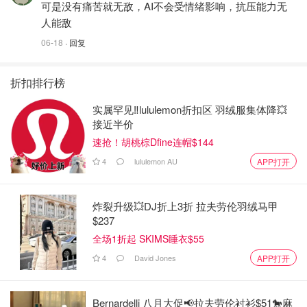
可是没有痛苦就无敌，AI不会受情绪影响，抗压能力无
人能敌
06-18
· 回复
折扣排行榜
实属罕见‼️lululemon折扣区 羽绒服集体降💥
接近半价
速抢！胡桃棕Dfine连帽$144
4
lululemon AU
APP打开
炸裂升级💥DJ折上3折 拉夫劳伦羽绒马甲
$237
全场1折起 SKIMS睡衣$55
4
David Jones
APP打开
Bernardelli 八月大促📢拉夫劳伦衬衫$51🐎麻