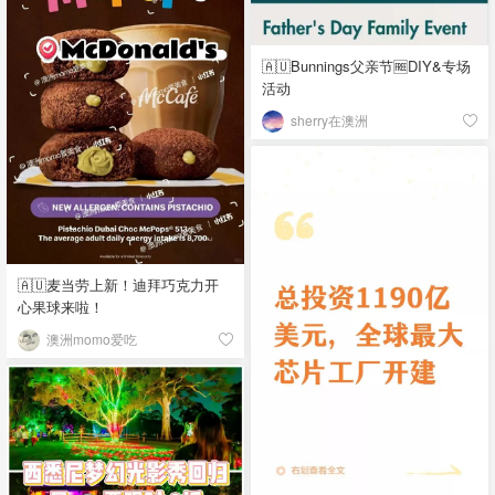
🇦🇺Bunnings父亲节🆓DIY&专场
活动
sherry在澳洲
🇦🇺麦当劳上新！迪拜巧克力开
心果球来啦！
澳洲momo爱吃