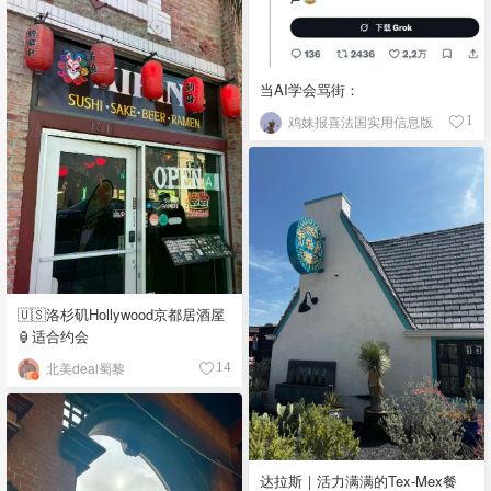
当AI学会骂街：
鸡妹报喜法国实用信息版
1
🇺🇸洛杉矶Hollywood京都居酒屋
🏮适合约会
北美deal蜀黎
14
达拉斯｜活力满满的Tex-Mex餐