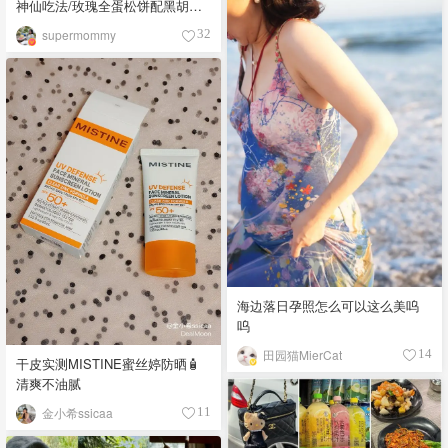
神仙吃法/玫瑰全蛋松饼配黑胡椒
开心果碎太惊艳😍
supermommy
32
海边落日孕照怎么可以这么美呜
呜
田园猫MierCat
14
干皮实测MISTINE蜜丝婷防晒🧴
清爽不油腻
金小希ssicaa
11