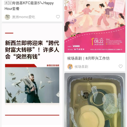
🇦🇺肯德基KFC最新5🔪Happy
Hour套餐
澳洲momo爱吃
候场喜剧｜8月即兴工作坊
候场喜剧