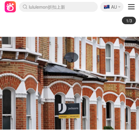
🇦🇺
Sasa美妆护肤3.5折
AU
lululemon折扣上新
SSENSE年中2.5折
FreshBeauty好价汇总
Cettire降价+叠9折
WWS Coles超市实拍
viagogo二手票捡漏
Myer超级周末
The Outnet奢牌1折起
David Jones 3折起
Flannels大牌1折
Perfumes Club护肤1折
AMIRO面罩$251
Amazon折扣汇总
eToro入金$200送$50
Amazon数码好物
ICONIC本周7.5折
ThedoubleF高奢地板价
Moose Knuckles 6折
EUFY摄像头$98
Selenichast首饰2折
Trip机票酒店促销
YSL送5件彩妆礼
Amazon家居好物
Amazon美妆护肤
雅漾大喷$8
过敏原检测盒$33
科颜氏高保湿面霜$29
SEALIFE海洋馆门票6折
丝塔芙大白罐$16
订阅Newsletter送香薰
Cult Beauty 6.8折
Harrods圣诞日历$525
LN-CC奢牌私促3折
d'Alba空姐喷雾$16
EVE LOM套装£56
Bernardelli独家4折
Adore Beauty 6折起
CT圣诞日历
Mytheresa奢品2.7折
Luxury Escapes 9折
Currentbody美容仪$881
MOON Garden Live
Roborock扫地机$649
Tingo Life水杯$24
Valentino官网5折
CR洗护套装$23
修丽可4件套$159
Myer彩妆2件7折
GANNI官网4.5折
Stylevana韩妆4折
Tessabit高奢8.5折
OGX洗发水$11
Amazon阿德莱德次日达
卡诗8.5折+赠礼
Philips Hue灯具8折
2/3