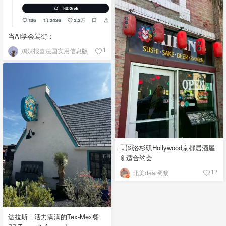
当AI学会骂街：
鸡妹报喜法国实用信息版
1
🇺🇸洛杉矶Hollywood京都居酒屋
🏮适合约会
北美deal蜀黎
12
达拉斯｜活力满满的Tex-Mex餐