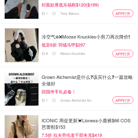
封面款厚底乐福鞋$120($199)
1
Tony Bianco
APP打开
冷空气❄️❌️Moose Knuckles小剪刀再次降价❗️
低至6折 羽绒马甲$297
8
Moose Knuckles
APP打开
Grown Alchemist是什么❓该买什么❓️一篇攻略
全做好
回国伴手礼必备！
1
Grown Alchemist AU
APP打开
ICONIC 周促更新💓Lioness小鹿裤$66 COS
芭蕾鞋$153
7.5折 拉夫劳伦老干部夹克$419