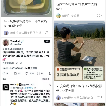
新西兰即将迎来“跨代财富大转
移”！
新西兰发现君
2
平凡到极致就是高级！德国女画
家的日常美学
鸡妹报喜法国实用信息版
1
☀️ 安全观日食！教你DIY简易投影
仪，绝不伤眼
鸡妹报喜法国实用信息版
1