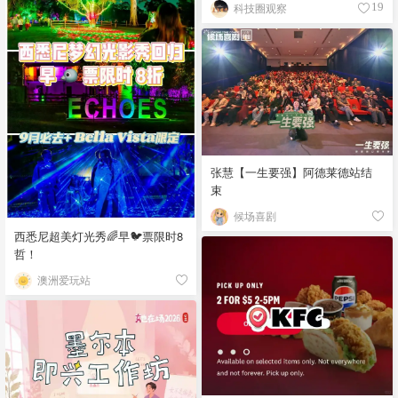
科技圈观察
19
张慧【一生要强】阿德莱德站结
束
候场喜剧
西悉尼超美灯光秀🌈早🐦票限时8
哲！
澳洲爱玩站