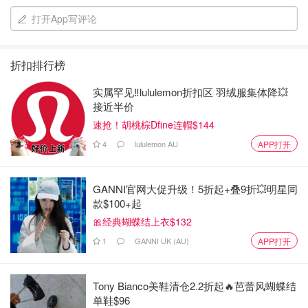
打开App写评论
折扣排行榜
实属罕见‼️lululemon折扣区 羽绒服集体降💥
接近半价
速抢！胡桃棕Dfine连帽$144
4
lululemon AU
APP打开
GANNI官网大促升级！5折起+叠9折💥明星同
款$100+起
🎀经典蝴蝶结上衣$132
1
GANNI UK (AU)
APP打开
Tony Bianco美鞋清仓2.2折起🔥芭蕾风蝴蝶结
单鞋$96