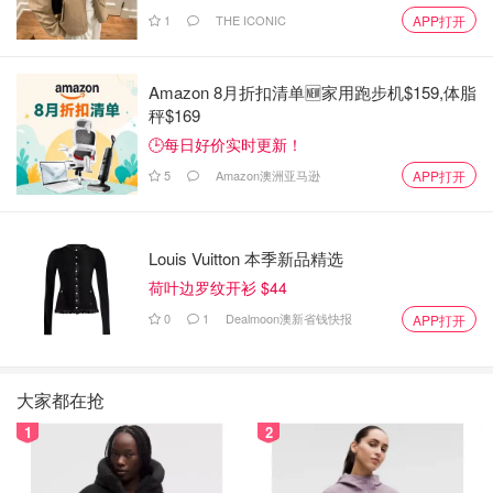
1
THE ICONIC
APP打开
Amazon 8月折扣清单🆕家用跑步机$159,体脂
秤$169
🕒每日好价实时更新！
5
Amazon澳洲亚马逊
APP打开
Louis Vuitton 本季新品精选
荷叶边罗纹开衫 $44
0
1
Dealmoon澳新省钱快报
APP打开
大家都在抢
1
2