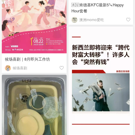
🇦🇺肯德基KFC最新5🔪Happy
Hour套餐
澳洲momo爱吃
候场喜剧｜8月即兴工作坊
候场喜剧