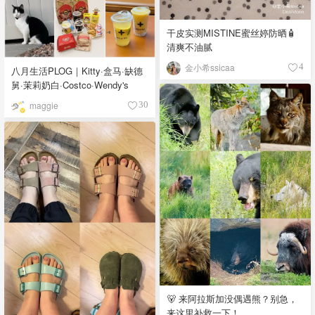
干皮实测MISTINE蜜丝婷防晒🧴
清爽不油腻
金小希ssicaa
4
八月生活PLOG｜Kitty·盒马·缺德
舅·茉莉奶白·Costco·Wendy's
maggie
30
🐻 来阿拉斯加没偶遇熊？别急，
来这里补救一下！