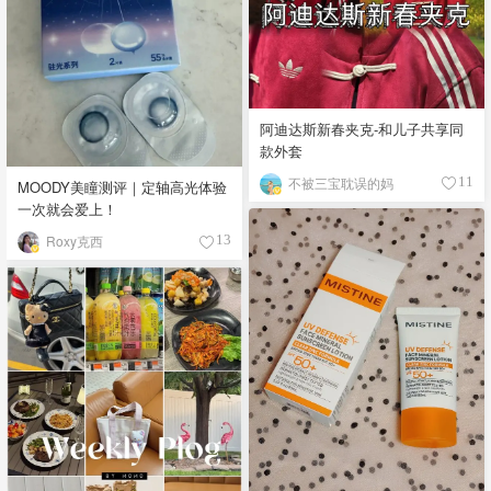
阿迪达斯新春夹克-和儿子共享同
款外套
不被三宝耽误的妈
11
MOODY美瞳测评｜定轴高光体验
一次就会爱上！
Roxy克西
13