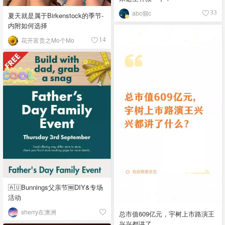
abc個c
33
夏天就是属于Birkenstock的季节-
内附如何选择
花开富贵之Mo个Mo
14
🇦🇺Bunnings父亲节🆓DIY&专场
活动
sherry在澳洲
总市值609亿元，宇树上市路演王
兴兴都讲了