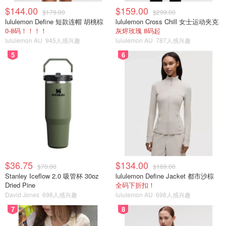
$144.00
$159.00
$179.00
$299.00
lululemon Define 短款连帽 胡桃棕
lululemon Cross Chill 女士运动夹克
0-8码！！！！
灰烬玫瑰 8码起
lululemon AU
945人感兴趣
lululemon AU
787人感兴趣
5
6
$36.75
$134.00
$70.00
$169.00
Stanley Iceflow 2.0 吸管杯 30oz
lululemon Define Jacket 都市沙棕
Dried Pine
全码下折扣！
David Jones
698人感兴趣
lululemon AU
698人感兴趣
7
8