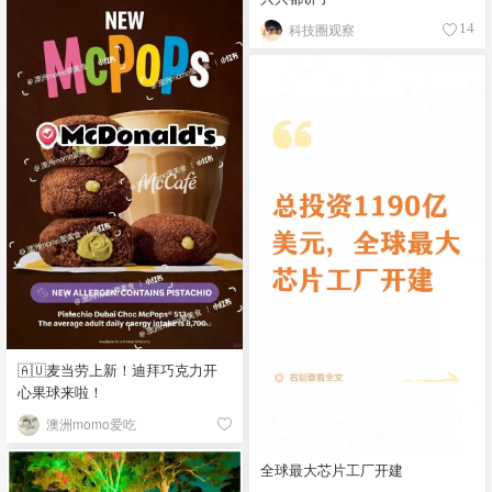
科技圈观察
14
🇦🇺麦当劳上新！迪拜巧克力开
心果球来啦！
澳洲momo爱吃
全球最大芯片工厂开建