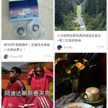
八月的阿拉斯加真的很适合徒步
+看三文鱼回游😬
MOODY美瞳测评｜定轴高光体验
abc個c
19
一次就会爱上！
Roxy克西
16