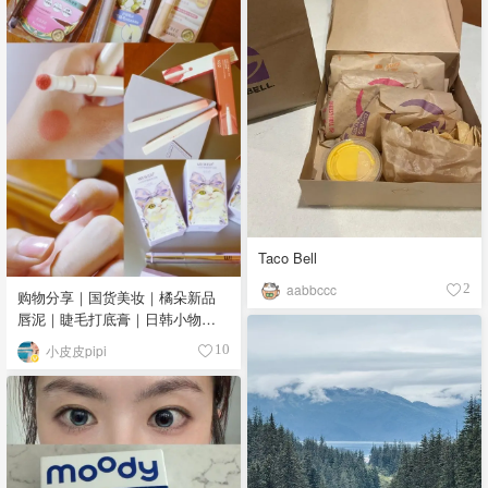
Taco Bell
aabbccc
2
购物分享｜国货美妆｜橘朵新品
唇泥｜睫毛打底膏｜日韩小物｜
眼线笔｜美甲DIY💅
小皮皮pipi
10