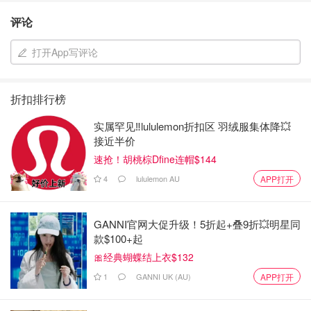
评论
打开App写评论
折扣排行榜
实属罕见‼️lululemon折扣区 羽绒服集体降💥
接近半价
速抢！胡桃棕Dfine连帽$144
4
lululemon AU
APP打开
GANNI官网大促升级！5折起+叠9折💥明星同
款$100+起
🎀经典蝴蝶结上衣$132
1
GANNI UK (AU)
APP打开