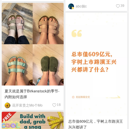
abc個c
39
夏天就是属于Birkenstock的季节-
内附如何选择
花开富贵之Mo个Mo
18
总市值609亿元，宇树上市路演王
兴兴都讲了