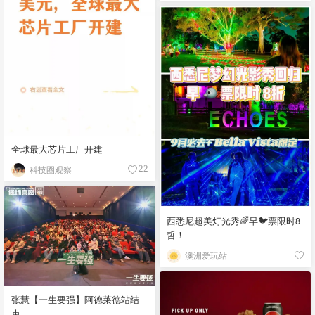
全球最大芯片工厂开建
科技圈观察
22
西悉尼超美灯光秀🌈早🐦票限时8
哲！
澳洲爱玩站
张慧【一生要强】阿德莱德站结
束