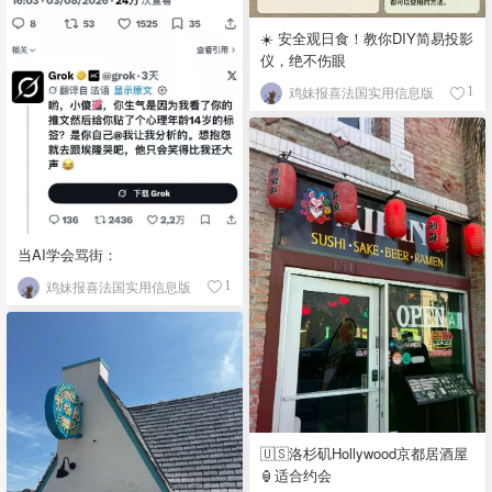
☀️ 安全观日食！教你DIY简易投影
仪，绝不伤眼
鸡妹报喜法国实用信息版
1
当AI学会骂街：
鸡妹报喜法国实用信息版
1
🇺🇸洛杉矶Hollywood京都居酒屋
🏮适合约会