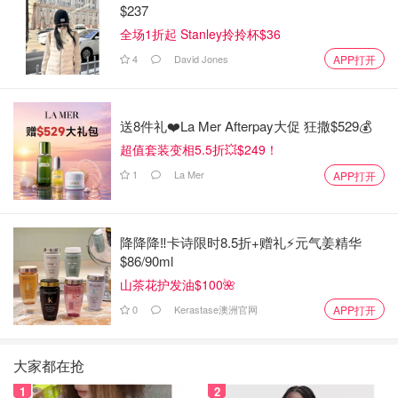
$237
全场1折起 Stanley拎拎杯$36
4
David Jones
APP打开
送8件礼❤️La Mer Afterpay大促 狂撒$529💰
超值套装变相5.5折💥$249！
1
La Mer
APP打开
降降降‼️卡诗限时8.5折+赠礼⚡元气姜精华
$86/90ml
山茶花护发油$100🌺
0
Kerastase澳洲官网
APP打开
大家都在抢
1
2