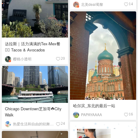
北美deal蜀黎
14
达拉斯｜活力满满的Tex-Mex餐
👉🏼 Tacos & Avocados
樱桃小透明
20
哈尔滨_东北的最后一站
Chicago Downtown芝加哥☘️City
PAPAYAAAA
Walk
16
热爱生活和自由的轻舞飞扬
24