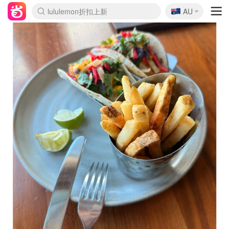
🇦🇺
Sasa美妆护肤3.5折
AU
lululemon折扣上新
SSENSE年中2.5折
FreshBeauty好价汇总
Cettire降价+叠9折
WWS Coles超市实拍
viagogo二手票捡漏
Myer折扣汇总
The Outnet奢牌1折起
David Jones 3折起
Flannels大牌1折
Perfumes Club护肤1折
AMIRO面罩$251
Amazon折扣汇总
eToro入金$200送$50
Amazon数码好物
ICONIC本周7.5折
ThedoubleF高奢地板价
Moose Knuckles 6折
EUFY摄像头$98
Selenichast首饰2折
Trip机票酒店促销
YSL送5件彩妆礼
Amazon家居好物
Amazon美妆护肤
雅漾大喷$8
过敏原检测盒$33
科颜氏高保湿面霜$29
SEALIFE海洋馆门票6折
丝塔芙大白罐$16
订阅Newsletter送香薰
Cult Beauty 6.8折
Harrods圣诞日历$525
LN-CC奢牌私促3折
d'Alba空姐喷雾$16
EVE LOM套装£56
Bernardelli独家4折
Adore Beauty 6折起
CT圣诞日历
Mytheresa奢品2.7折
Luxury Escapes 9折
Currentbody美容仪$881
MOON Garden Live
Roborock扫地机$649
Tingo Life水杯$24
Valentino官网5折
CR洗护套装$23
修丽可4件套$159
GANNI官网4.5折
Stylevana韩妆4折
Tessabit高奢8.5折
OGX洗发水$11
Amazon阿德莱德次日达
卡诗8.5折+赠礼
Philips Hue灯具8折
La Mer送8件礼值$529