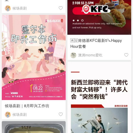
候场喜剧
🇦🇺肯德基KFC最新5🔪Happy
Hour套餐
澳洲momo爱吃
候场喜剧｜8月即兴工作坊
候场喜剧