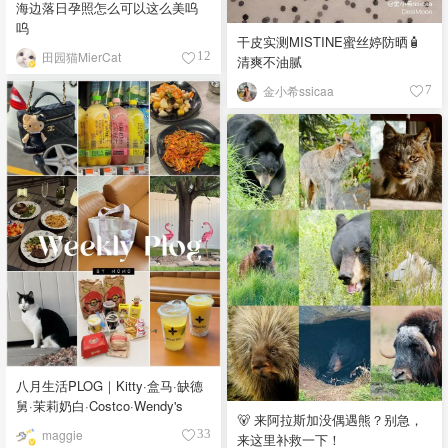
海边落日孕照怎么可以这么美呜
呜
干皮实测MISTINE蜜丝婷防晒🧴
田园猫MierCat
12
清爽不油腻
金小希ssicaa
7
八月生活PLOG｜Kitty·盒马·缺德
舅·茉莉奶白·Costco·Wendy's
🐻 来阿拉斯加没偶遇熊？别急，
maggie
33
来这里补救一下！