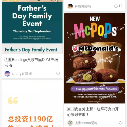
科技圈观察
17
🇦🇺Bunnings父亲节🆓DIY&专场
活动
sherry在澳洲
🇦🇺麦当劳上新！迪拜巧克力开
心果球来啦！
澳洲momo爱吃