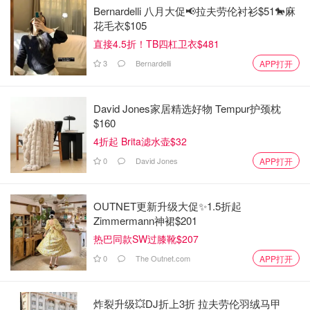
Bernardelli 八月大促📢拉夫劳伦衬衫$51🐎麻
花毛衣$105
直接4.5折！TB四杠卫衣$481
3
Bernardelli
APP打开
David Jones家居精选好物 Tempur护颈枕
$160
4折起 Brita滤水壶$32
0
David Jones
APP打开
OUTNET更新升级大促✨1.5折起
Zimmermann神裙$201
热巴同款SW过膝靴$207
0
The Outnet.com
APP打开
炸裂升级💥DJ折上3折 拉夫劳伦羽绒马甲