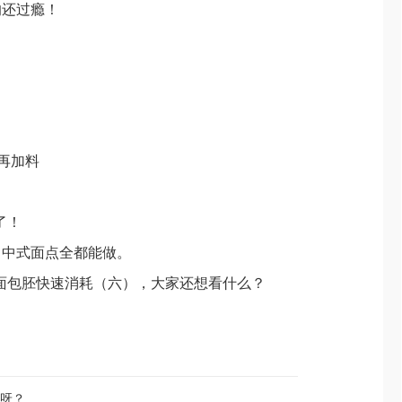
的还过瘾！
再加料
了！
、中式面点全都能做。
co面包胚快速消耗（六），大家还想看什么？
呀？