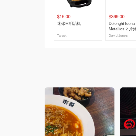
$15.00
$369.00
迷你三明治机
Delonghi Icona
Metallics 2
和水壶早餐套
Target
David Jones
去购买
去购买