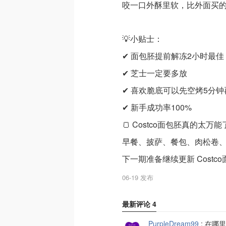
咬一口外酥里软，比外面买
💡小贴士：
✔ 面包胚提前解冻2小时最佳
✔ 芝士一定要多放
✔ 喜欢脆底可以先空烤5分钟
✔ 新手成功率100%
🍞 Costco面包胚真的太万能
早餐、披萨、餐包、肉松卷
下一期准备继续更新 Cost
06-19 发布
最新评论
4
PurpleDream99
:
在哪里