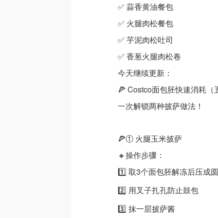
✅ 蒜香黄油餐包
✅ 火腿肉松餐包
✅ 芋泥肉松吐司
✅ 香葱火腿肉松卷
今天继续更新：
🍕 Costco面包胚快速消耗（
一次解锁两种披萨做法！
🍕① 火腿玉米披萨
🔸操作步骤：
1️⃣ 取3个面包胚解冻后压成
2️⃣ 用叉子扎孔防止鼓包
3️⃣ 抹一层披萨酱