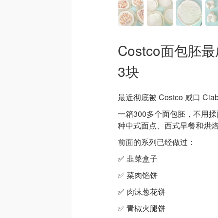
Costco面包
3块
最近彻底被 Costco 咸口 Ci
一箱300多个面包胚，不用
种中式面点、西式早餐和烘
前面的系列已经做过：
✅ 韭菜盒子
✅ 菜肉馅饼
✅ 肉沫葱花饼
✅ 青椒火腿饼