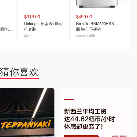
$318.00
$499.00
$99.0
Delonghi 热水壶+吐司
Breville BBM800BSS
Philip
 片烤面包机
机套装
面包机 不锈钢
Eco 面
装
Myer
Amazon澳洲亚马逊
去购买
去购买
猜你喜欢