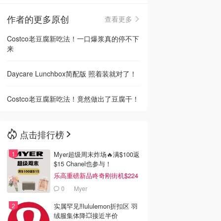
作者的更多原创
查看更多
🇳🇿
新西兰
Costco老豆腐新吃法！一口爆浆真的停不下
来
Daycare Lunchbox简配版 照着装就对了！
Costco老豆腐新吃法！竟然做出了豆腐干！
点击排行榜
Myer超级周末炸场🔥满$100返
$15 Chanel也参与！
乐高重磅新品咚奇刚街机$224
0
Myer
实属罕见‼️lululemon折扣区 羽
绒服集体降💥接近半价