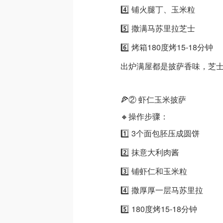
4️⃣ 铺火腿丁、玉米粒
5️⃣ 撒满马苏里拉芝士
6️⃣ 烤箱180度烤15-18分钟
出炉满屋都是披萨香味，芝
🍕② 虾仁玉米披萨
🔸操作步骤：
1️⃣ 3个面包胚压成圆饼
2️⃣ 抹意大利肉酱
3️⃣ 铺虾仁和玉米粒
4️⃣ 撒厚厚一层马苏里拉
5️⃣ 180度烤15-18分钟