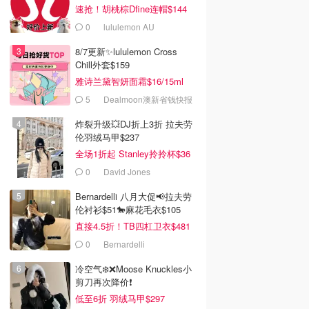
速抢！胡桃棕Dfine连帽$144
0
lululemon AU
8/7更新✨lululemon Cross
Chill外套$159
雅诗兰黛智妍面霜$16/15ml
5
Dealmoon澳新省钱快报
炸裂升级💥DJ折上3折 拉夫劳
伦羽绒马甲$237
全场1折起 Stanley拎拎杯$36
0
David Jones
Bernardelli 八月大促📢拉夫劳
伦衬衫$51🐎麻花毛衣$105
直接4.5折！TB四杠卫衣$481
0
Bernardelli
冷空气❄️❌️Moose Knuckles小
剪刀再次降价❗️
低至6折 羽绒马甲$297