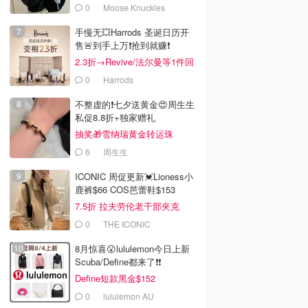
0
Moose Knuckles
手慢无💥Harrods 圣诞日历开
售🚨到手上万❗️抢到就赚❗️
2.3折→Revive/法尔曼等1件回
本！
0
Harrods
不整虚的❗️七夕送黄金😍周生生
私促8.8折+独家赠礼
抽奖🎁雪纳瑞黄金转运珠
6
周生生
ICONIC 周促更新💓Lioness小
鹿裤$66 COS芭蕾鞋$153
7.5折 拉夫劳伦老干部夹克
$419
0
THE ICONIC
8月惊喜😮lululemon今日上新
Scuba/Define都来了❗️❗️
Define短款黑金$152
0
lululemon AU