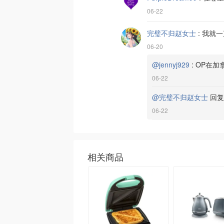
06-22
完璧不归赵女士
:
我就一
06-20
@jennyj929
:
OP在加拿
06-22
@完璧不归赵女士
回
06-22
相关商品