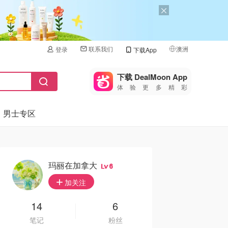
联系我们
澳洲
登录
下载App
🇺🇸
美国
下载 DealMoon App
体验更多精彩
🇨🇳
中国
男士专区
🇨🇦
加拿大
🇬🇧
英国
🇩🇪
德国
玛丽在加拿大
6
🇫🇷
加关注
法国
🇮🇹
14
6
意大利
笔记
粉丝
🇦🇺
澳洲