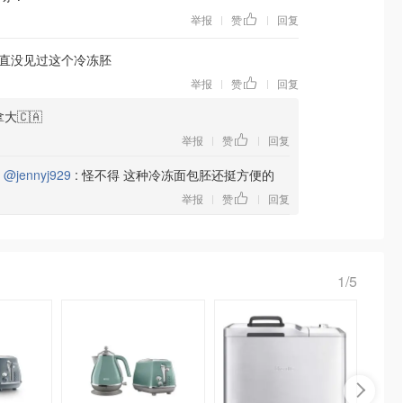
举报
赞
回复
|
|
直没见过这个冷冻胚
举报
赞
回复
|
|
大🇨🇦
举报
赞
回复
|
|
复
@jennyj929
:
怪不得 这种冷冻面包胚还挺方便的
举报
赞
回复
|
|
1/5