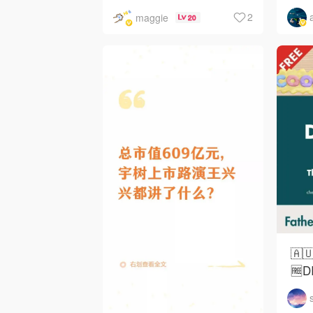
·Costco·Wendy's
下
2
maggie
20
🇦
🆓