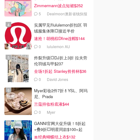
Zimmermann波点短裙$252
5
Dealmoon澳新省钱快报
实属罕见‼️lululemon折扣区 羽
绒服集体降💥接近半价
速抢！胡桃棕Dfine连帽$144
0
lululemon AU
炸裂升级💥DJ折上3折 拉夫劳
伦羽绒马甲$237
全场1折起 Stanley拎拎杯$36
0
David Jones
Myer彩妆2件7折💄YSL、阿玛
尼、Prada
兰蔻持妆粉底液$44
0
Myer
GANNI官网大促升级！5折起
+叠9折💥明星同款$100+起
🎀经典蝴蝶结上衣$132