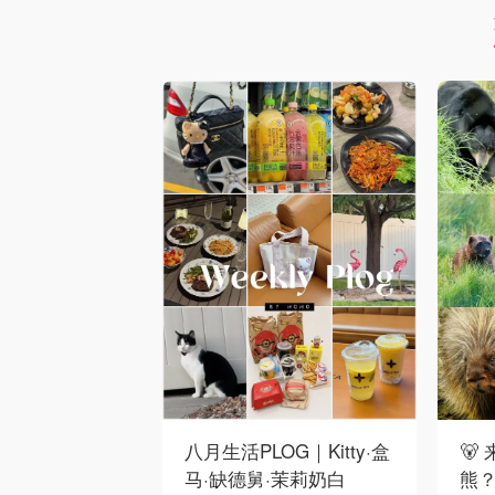
八月生活PLOG｜Kitty·盒
🐻
马·缺德舅·茉莉奶白
熊