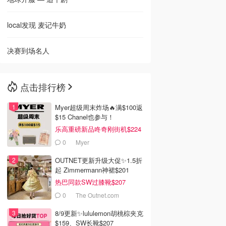
local发现 麦记牛奶
决赛到场名人
点击排行榜
Myer超级周末炸场🔥满$100返
$15 Chanel也参与！
乐高重磅新品咚奇刚街机$224
0
Myer
OUTNET更新升级大促✨1.5折
起 Zimmermann神裙$201
热巴同款SW过膝靴$207
0
The Outnet.com
8/9更新✨lululemon胡桃棕夹克
$159、SW长靴$207