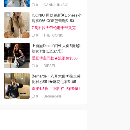
0
GANNI UK (AU)
ICONIC 周促更新💓Lioness小
鹿裤$66 COS芭蕾鞋$153
7.5折 拉夫劳伦老干部夹克
$419
0
THE ICONIC
上新🆕Diesel官网 大促5折起❗️
辣妹T恤低至$77💥
爱豆博主同款🔥流浪包$350
0
DIESEL
Bernardelli 八月大促📢拉夫劳
伦衬衫$51🐎麻花毛衣$105
99
$159.00
$79.99
直接4.5折！TB四杠卫衣$481
on COURTNEY
Ralph Lauren 刺绣针织
Salomon SHORTNEY
 女款短袖
T恤 棉莫代尔
短袖T恤
0
Bernardelli
Dealmoon澳新省钱快报
Dealmoon澳新省钱快报
Dealmoon澳新省钱快报
去购买
去购买
去购买