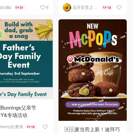
！
如何选择
9
abc個c
花开富贵之Mo个Mo
21
12
Bunnings父亲节
DIY&专场活动
sherry在澳洲
10
🇦🇺麦当劳上新！迪拜巧