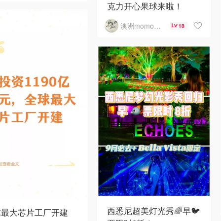
克力开心果球来啦！
澳洲momo爱吃
13
西悉尼超美灯光秀🌈早🐦
球最大芯片工厂开建