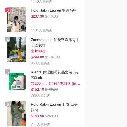
1140人感兴趣
Polo Ralph Lauren 羽绒马甲
$237.30
$419.00
1134人感兴趣
Zimmermann 印花亚麻露背中
长连衣裙
出片神裙
$299.00
$1494.00
853人感兴趣
Kiehl's 保湿面霜礼品套装 (共
200ml)
共200ml，买1得4更划算 (值$296)
$152.10
$169.00
786人感兴趣
Polo Ralph Lauren 卫衣 四分
拉链
$150.50
$269.00
744人感兴趣