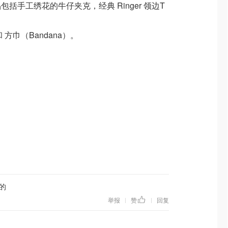
括手工绣花的牛仔夹克，经典 Ringer 领边T
 方巾（Bandana）。
的
举报
赞
回复
|
|