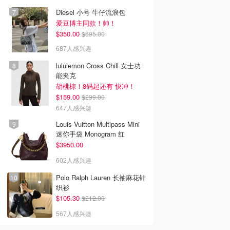
Diesel 小号 牛仔流浪包
爱豆博主同款！帅！
$350.00
$695.00
687人感兴趣
lululemon Cross Chill 女士功
能夹克
胡桃棕！8码起还有 快冲！
$159.00
$299.00
647人感兴趣
Louis Vuitton Multipass Mini
迷你手袋 Monogram 红
$3950.00
602人感兴趣
Polo Ralph Lauren 长袖麻花针
织衫
$105.30
$212.00
567人感兴趣