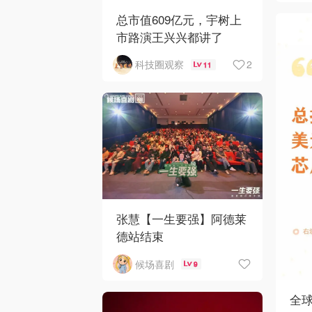
总市值609亿元，宇树上
市路演王兴兴都讲了
2
科技圈观察
11
张慧【一生要强】阿德莱
德站结束
候场喜剧
9
全