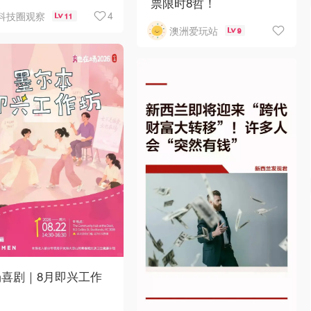
票限时8哲！
4
科技圈观察
11
澳洲爱玩站
9
场喜剧｜8月即兴工作