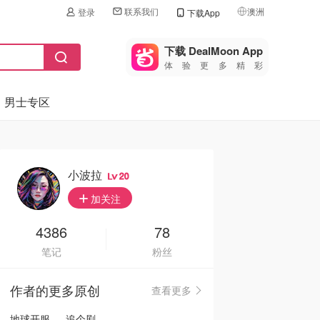
联系我们
澳洲
登录
下载App
🇺🇸
美国
下载 DealMoon App
体验更多精彩
🇨🇳
中国
男士专区
🇨🇦
加拿大
🇬🇧
英国
🇩🇪
德国
小波拉
20
🇫🇷
加关注
法国
🇮🇹
4386
78
意大利
笔记
粉丝
🇦🇺
澳洲
作者的更多原创
查看更多
🇳🇿
新西兰
地球开服 — 追个剧