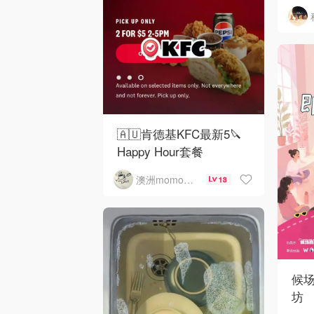
🇦🇺肯德基KFC最新5🔪
Happy Hour套餐
澳洲momo爱吃
13
候
坊