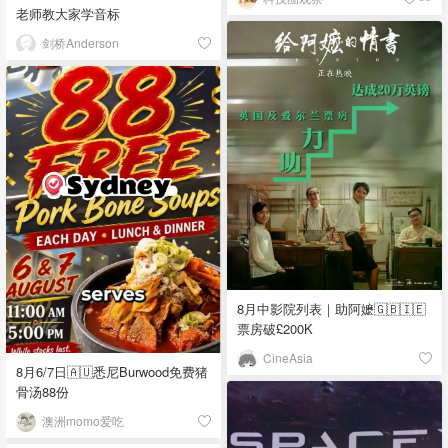
老师教大家学音标
剑桥Anderson
8月中影院列表｜助阿嬷🇬🇧🇮🇪
票房破£200K
CineAsia
8月6/7日🇦🇺悉尼Burwood免费猪
骨汤88份
澳洲momo爱吃