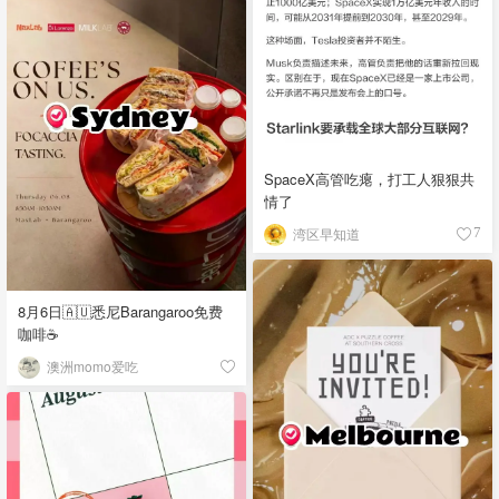
SpaceX高管吃瘪，打工人狠狠共
情了
湾区早知道
7
8月6日🇦🇺悉尼Barangaroo免费
咖啡☕
澳洲momo爱吃