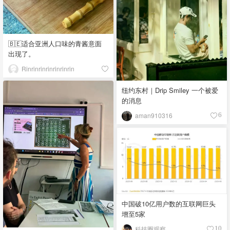
🇧🇪适合亚洲人口味的青酱意面
出现了。
Rinrinrinrinrinrinrin
纽约东村｜Drip Smiley 一个被爱
的消息
aman910316
6
中国破10亿用户数的互联网巨头
增至5家
科技圈观察
10