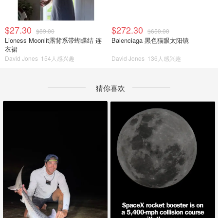
$27.30
$272.30
$89.00
$650.00
Lioness Moonlit露背系带蝴蝶结 连
Balenciaga 黑色猫眼太阳镜
衣裙
David Jones
154人感兴趣
David Jones
136人感兴趣
猜你喜欢