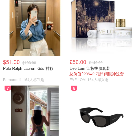
$51.30
£56.00
$103.00
£140.00
Polo Ralph Lauren Kids 衬衫
Eve Lom 卸妆护肤套装
总价值£206=2.7折! 闭眼冲这套
Bernardelli
164人感兴趣
EVE LOM
164人感兴趣
7
8