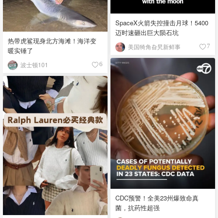
SpaceX火箭失控撞击月球！5400
迈时速砸出巨大陨石坑
热带虎鲨现身北方海滩！海洋变
美国犄角旮旯新鲜事
7
暖实锤了
波士顿101
6
CDC预警！全美23州爆致命真
菌，抗药性超强