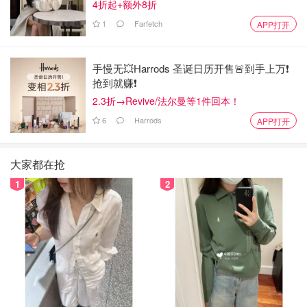
4折起+额外8折
1
Farfetch
APP打开
手慢无💥Harrods 圣诞日历开售🚨到手上万❗️
抢到就赚❗️
2.3折→Revive/法尔曼等1件回本！
6
Harrods
APP打开
大家都在抢
1
2