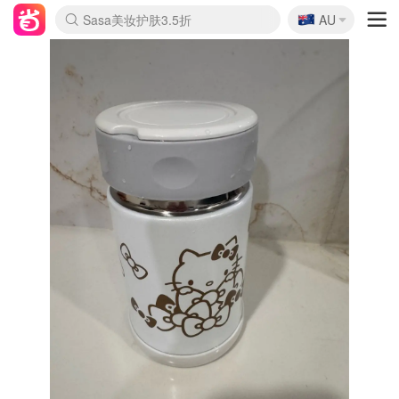
🇦🇺
Sasa美妆护肤3.5折
AU
lululemon本周上新
SSENSE年中3折
FreshBeauty好价汇总
Cettire降价+叠9折
Farfetch折上8折
WWS Coles超市实拍
viagogo二手票捡漏
Myer清仓1折起
The Outnet奢牌1折起
David Jones 3折起
Flannels大牌1折
Perfumes Club护肤1折
AMIRO返校季6.2折
Oweek抽奖送Airpods
Amazon折扣汇总
eToro入金$200送$50
Amazon数码好物
ICONIC本周7.5折
ThedoubleF高奢地板价
Moose Knuckles 6折
丝芙兰5折起
EUFY官网3.7折起
Selenichast首饰2折
Trip机票酒店促销
YSL送5件彩妆礼
Amazon家居好物
BIGBANG巡演开票
David Jones时尚3折
Amazon美妆护肤
雅漾大喷$8
过敏原检测盒$33
伊索独家赠50ml沐浴露
科颜氏送高保湿面霜
CW药房打折海报
SEALIFE海洋馆门票6折
丝塔芙大白罐$16
订阅Newsletter送香薰
Cult Beauty 6.8折
Harrods圣诞日历2.3折
LN-CC奢牌私促3折
d'Alba空姐喷雾$16
EVE LOM套装逆天2折
Bernardelli独家4折
Adore Beauty 6折起
CT圣诞日历
Mytheresa奢品2.7折