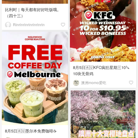
比利时｜每天都有好好吃饭哦。
（四十三）
Rinrinrinrinrinrinrin
8月5日🇦🇺KFC疯狂星期三10🔪
10块无骨鸡
澳洲momo爱吃
8月5日🇦🇺墨尔本免费咖啡☕