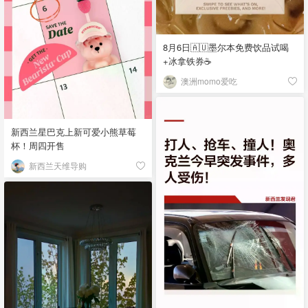
8月6日🇦🇺墨尔本免费饮品试喝
+冰拿铁券☕
澳洲momo爱吃
新西兰星巴克上新可爱小熊草莓
杯！周四开售
新西兰天维导购