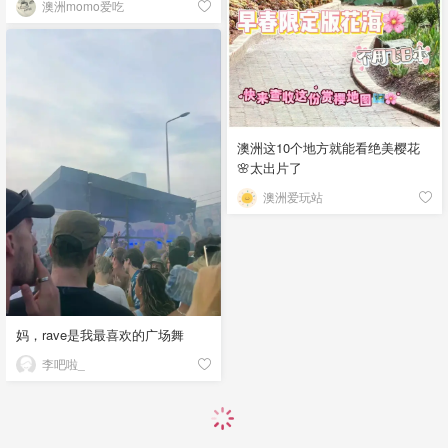
澳洲momo爱吃
澳洲这10个地方就能看绝美樱花
🌸太出片了
澳洲爱玩站
妈，rave是我最喜欢的广场舞
李吧啦_