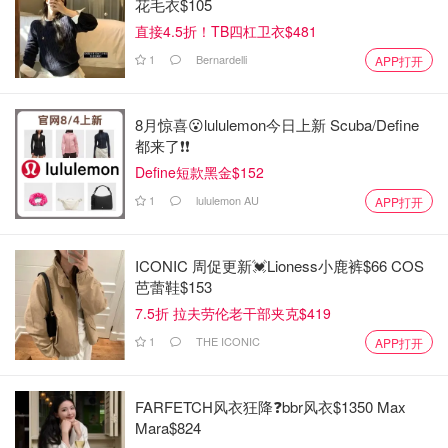
花毛衣$105
直接4.5折！TB四杠卫衣$481
1
Bernardelli
APP打开
8月惊喜😮lululemon今日上新 Scuba/Define
都来了❗️❗️
Define短款黑金$152
1
lululemon AU
APP打开
ICONIC 周促更新💓Lioness小鹿裤$66 COS
芭蕾鞋$153
7.5折 拉夫劳伦老干部夹克$419
1
THE ICONIC
APP打开
FARFETCH风衣狂降❓bbr风衣$1350 Max
Mara$824