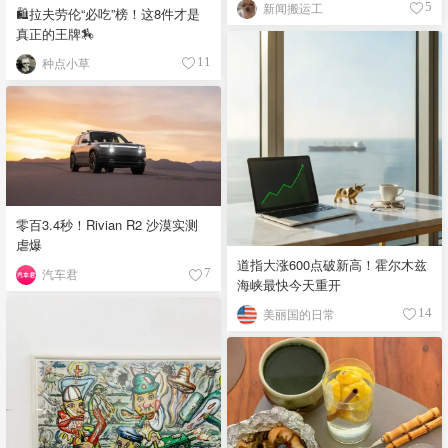
新闻搬运工
5
🛍️拉夫劳伦“必吃”榜！这8件才是
真正的王牌🏇
种点小草
11
零百3.4秒！Rivian R2 沙漠实测
虐爆
道指大涨600点破新高！霍尔木兹
汽车君
7
海峡最快今天重开
美丽国的日常
14