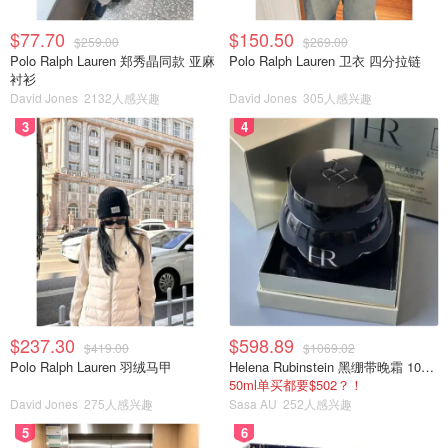
$77.70
$150.50
$259.00
$269.00
Polo Ralph Lauren 郑秀晶同款 亚麻
Polo Ralph Lauren 卫衣 四分拉链
衬衫
David Jones
2132人感兴趣
David Jones
305人感兴趣
3
4
$237.30
$598.89
$419.00
$1069.02
Polo Ralph Lauren 羽绒马甲
Helena Rubinstein 黑绷带晚霜 100ml
50ml单买都要$502？！
David Jones
275人感兴趣
Sasa AU
252人感兴趣
5
6