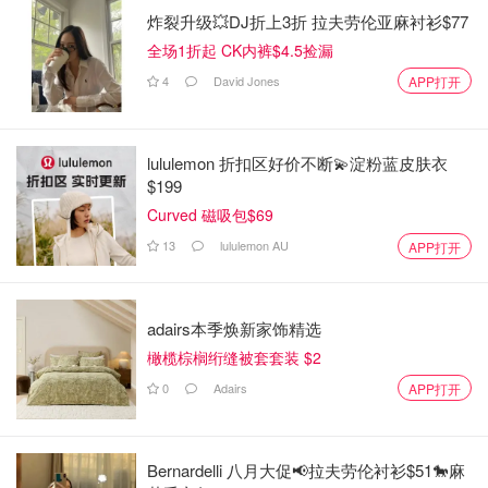
炸裂升级💥DJ折上3折 拉夫劳伦亚麻衬衫$77
全场1折起 CK内裤$4.5捡漏
4
David Jones
APP打开
lululemon 折扣区好价不断💫淀粉蓝皮肤衣
$199
Curved 磁吸包$69
13
lululemon AU
APP打开
adairs本季焕新家饰精选
橄榄棕榈绗缝被套套装 $2
0
Adairs
APP打开
Bernardelli 八月大促📢拉夫劳伦衬衫$51🐎麻