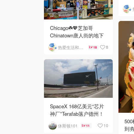
Ros
O'
Chicago☘️💖芝加哥
Chinatown唐人街的地下
mini小美食城
8
热爱生活和自由的轻舞飞扬
18
SpaceX 168亿美元“芯片
神厂”Terafab落户德州！
50
10
休斯顿101
11
到