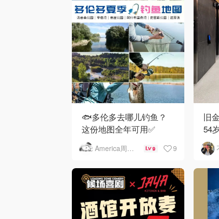
🐟多伦多去哪儿钓鱼？
旧金
这份地图全年可用✅
54
下
9
America周末快讯
9