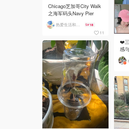
Chicago芝加哥City Walk
之海军码头Navy Pier
热爱生活和自由的轻舞飞扬
18
11
❤️
感/