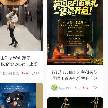
山City Walk穿搭｜
岁也爱宽松毛衣，上松
紧真的很救比例
🇬🇧《八仙！》主创来英
14
不要坚持要爱
14
国啦！首映礼抢票开启⏰
6
华人影业CMC
7