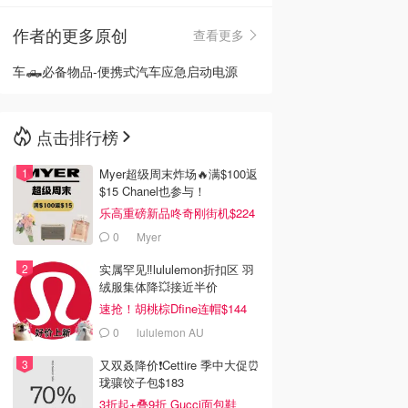
作者的更多原创
查看更多
🇳🇿
新西兰
车🛻必备物品-便携式汽车应急启动电源
点击排行榜
Myer超级周末炸场🔥满$100返
$15 Chanel也参与！
乐高重磅新品咚奇刚街机$224
0
Myer
实属罕见‼️lululemon折扣区 羽
绒服集体降💥接近半价
速抢！胡桃棕Dfine连帽$144
0
lululemon AU
又双叒降价❗️Cettire 季中大促⏰
珑骧饺子包$183
3折起+叠9折 Gucci面包鞋