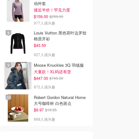
动外套
接近半价！罕见力度
$159.00
$299.00
977人感兴趣
Louis Vuitton 黑色荷叶边罗纹
棉质开衫
$43.50
927人感兴趣
Moose Knuckles 3Q 羽绒服
大童款！XL码还有货
$447.00
$745.00
872人感兴趣
Robert Gordon Natural Home
大号咖啡杯 白色斑点
$9.97
$19.95
868人感兴趣