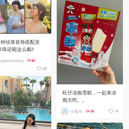
三种珍珠首饰搭配灵
珍珠还能这么戴‼️
supermommy
30
28
旺仔冻痴雪糕，一起来冻
痴大吃。。
14
小濡马
16