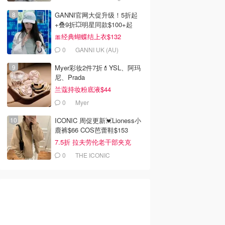
GANNI官网大促升级！5折起
+叠9折💥明星同款$100+起
🎀经典蝴蝶结上衣$132
0
GANNI UK (AU)
Myer彩妆2件7折💄YSL、阿玛
尼、Prada
兰蔻持妆粉底液$44
0
Myer
ICONIC 周促更新💓Lioness小
鹿裤$66 COS芭蕾鞋$153
7.5折 拉夫劳伦老干部夹克
$419
0
THE ICONIC