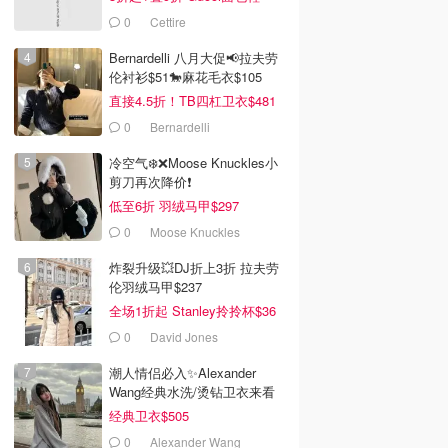
$991
0
Cettire
Bernardelli 八月大促📢拉夫劳
伦衬衫$51🐎麻花毛衣$105
直接4.5折！TB四杠卫衣$481
0
Bernardelli
冷空气❄️❌️Moose Knuckles小
剪刀再次降价❗️
低至6折 羽绒马甲$297
0
Moose Knuckles
炸裂升级💥DJ折上3折 拉夫劳
伦羽绒马甲$237
全场1折起 Stanley拎拎杯$36
0
David Jones
潮人情侣必入✨Alexander
Wang经典水洗/烫钻卫衣来看
经典卫衣$505
0
Alexander Wang