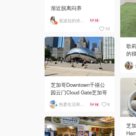
渐近脱离闷养
底波拉的诗与歌
15
10
歌
的
芝加哥Downtown千禧公
园云门Cloud Gate芝加哥
河街景❤️鳞次栉比的高楼
6
热爱生活和自由的轻舞飞扬
18
芝加
Ham