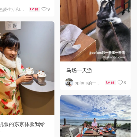
emont Chicago
9
热爱生活和自由的轻舞飞扬
18
Hare自助早餐
马场一天游
8
opfans的一些事一些情
15
0机票的东京体验我给
夯