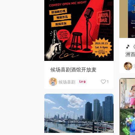
🎵
洲首
候场喜剧酒馆开放麦
1
候场喜剧
9