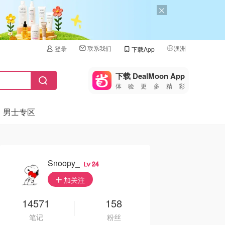
联系我们
澳洲
登录
下载App
🇺🇸
美国
下载 DealMoon App
体验更多精彩
🇨🇳
中国
男士专区
🇨🇦
加拿大
🇬🇧
英国
🇩🇪
德国
Snoopy_
24
🇫🇷
加关注
法国
🇮🇹
14571
158
意大利
笔记
粉丝
🇦🇺
澳洲