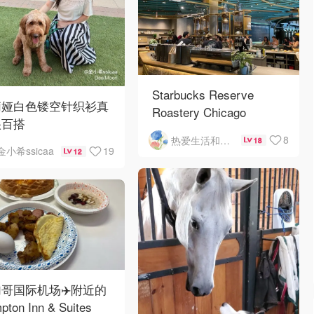
Starbucks Reserve
莉娅白色镂空针织衫真
Roastery Chicago
很百搭
8
热爱生活和自由的轻舞飞扬
18
19
金小希ssicaa
12
哥国际机场✈️附近的
pton Inn & Suites