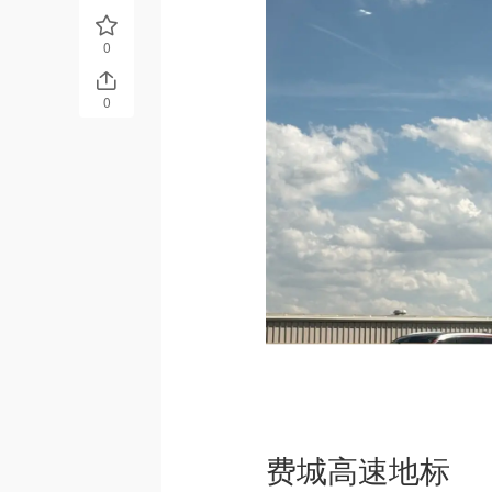
0
0
费城高速地标