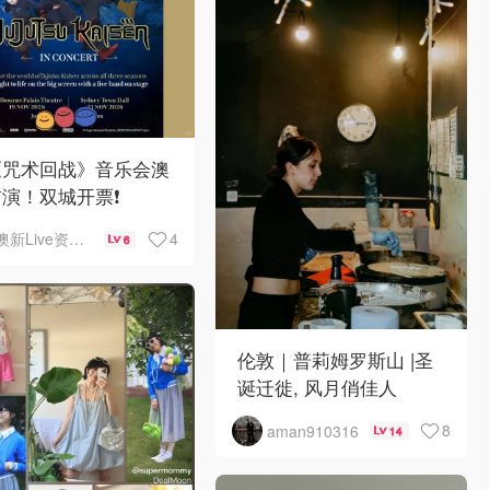
《咒术回战》音乐会澳
演！双城开票❗️
4
澳新Live资讯站
6
伦敦｜普莉姆罗斯山 |圣
诞迁徙, 风月俏佳人
8
aman910316
14