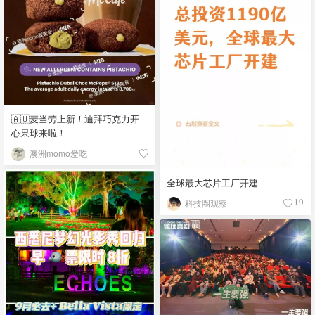
🇦🇺麦当劳上新！迪拜巧克力开
心果球来啦！
澳洲momo爱吃
全球最大芯片工厂开建
科技圈观察
19