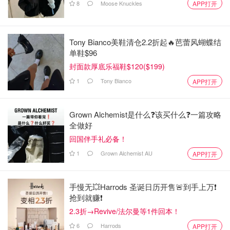
8
Moose Knuckles
APP打开
Tony Bianco美鞋清仓2.2折起🔥芭蕾风蝴蝶结
单鞋$96
封面款厚底乐福鞋$120($199)
1
Tony Bianco
APP打开
Grown Alchemist是什么❓该买什么❓️一篇攻略
全做好
回国伴手礼必备！
1
Grown Alchemist AU
APP打开
手慢无💥Harrods 圣诞日历开售🚨到手上万❗️
抢到就赚❗️
2.3折→Revive/法尔曼等1件回本！
6
Harrods
APP打开