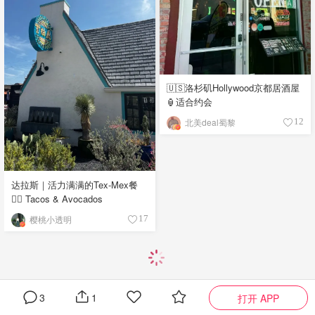
🇺🇸洛杉矶Hollywood京都居酒屋
🏮适合约会
北美deal蜀黎
12
达拉斯｜活力满满的Tex-Mex餐
👉🏼 Tacos & Avocados
樱桃小透明
17
3
1
打开 APP