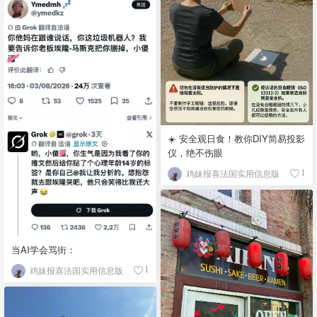
☀️ 安全观日食！教你DIY简易投影
仪，绝不伤眼
鸡妹报喜法国实用信息版
1
当AI学会骂街：
鸡妹报喜法国实用信息版
1