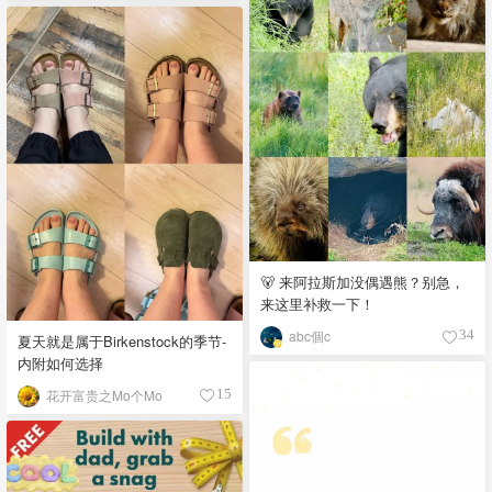
🐻 来阿拉斯加没偶遇熊？别急，
来这里补救一下！
abc個c
34
夏天就是属于Birkenstock的季节-
内附如何选择
花开富贵之Mo个Mo
15