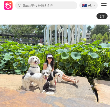
🇦🇺
Sasa美妆护肤3.5折
AU
lululemon折扣上新
SSENSE年中2.5折
FreshBeauty好价汇总
Cettire降价+叠9折
WWS Coles超市实拍
viagogo二手票捡漏
Myer超级周末
The Outnet奢牌1折起
David Jones 3折起
Flannels大牌1折
Perfumes Club护肤1折
AMIRO面罩$251
Amazon折扣汇总
eToro入金$200送$50
Amazon数码好物
ICONIC本周7.5折
ThedoubleF高奢地板价
Moose Knuckles 6折
EUFY摄像头$98
Selenichast首饰2折
Trip机票酒店促销
YSL送5件彩妆礼
Amazon家居好物
Amazon美妆护肤
雅漾大喷$8
过敏原检测盒$33
科颜氏高保湿面霜$29
SEALIFE海洋馆门票6折
丝塔芙大白罐$16
订阅Newsletter送香薰
Cult Beauty 6.8折
Harrods圣诞日历$525
LN-CC奢牌私促3折
d'Alba空姐喷雾$16
EVE LOM套装£56
Bernardelli独家4折
Adore Beauty 6折起
CT圣诞日历
Mytheresa奢品2.7折
Luxury Escapes 9折
Currentbody美容仪$881
MOON Garden Live
Roborock扫地机$649
Tingo Life水杯$24
Valentino官网5折
CR洗护套装$23
修丽可4件套$159
Myer彩妆2件7折
GANNI官网4.5折
Stylevana韩妆4折
Tessabit高奢8.5折
OGX洗发水$11
Amazon阿德莱德次日达
卡诗8.5折+赠礼
Philips Hue灯具8折
2/7