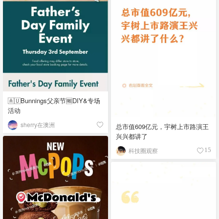
🇦🇺Bunnings父亲节🆓DIY&专场
活动
sherry在澳洲
总市值609亿元，宇树上市路演王
兴兴都讲了
科技圈观察
15