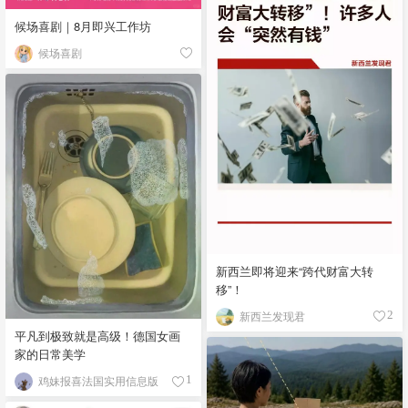
候场喜剧｜8月即兴工作坊
候场喜剧
新西兰即将迎来“跨代财富大转
移”！
新西兰发现君
2
平凡到极致就是高级！德国女画
家的日常美学
鸡妹报喜法国实用信息版
1