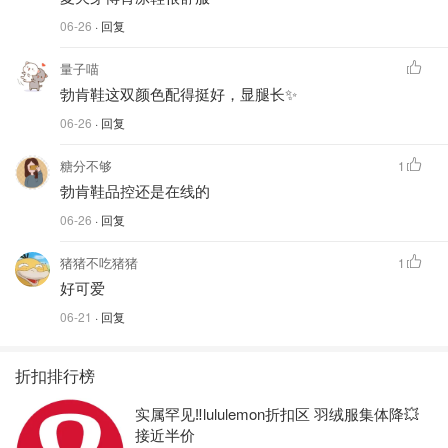
06-26
· 回复
量子喵
勃肯鞋这双颜色配得挺好，显腿长✨
06-26
· 回复
糖分不够
1
勃肯鞋品控还是在线的
06-26
· 回复
猪猪不吃猪猪
1
好可爱
06-21
· 回复
折扣排行榜
实属罕见‼️lululemon折扣区 羽绒服集体降💥
接近半价