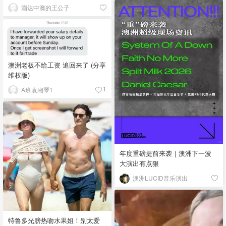
溜达中澳的王公子
澳洲老板不给工资 追回来了 (分享
维权版)
A班袁湘琴1
1
年度重磅提前来袭｜澳洲下一波
大演出有点狠
澳洲LUCID音乐演出
特鲁多光膀热吻水果姐！别太爱