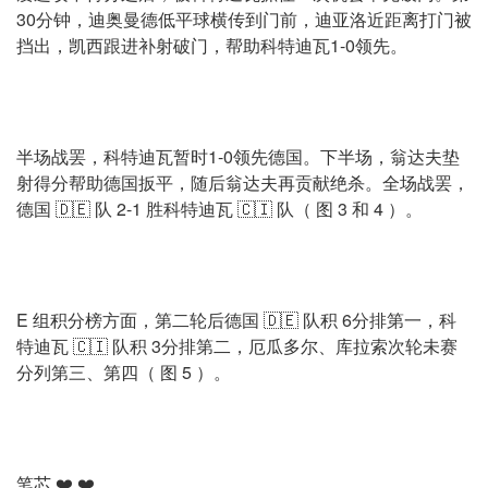
30分钟，迪奥曼德低平球横传到门前，迪亚洛近距离打门被
挡出，凯西跟进补射破门，帮助科特迪瓦1-0领先。
半场战罢，科特迪瓦暂时1-0领先德国。下半场，翁达夫垫
射得分帮助德国扳平，随后翁达夫再贡献绝杀。全场战罢，
德国 🇩🇪 队 2-1 胜科特迪瓦 🇨🇮 队（ 图 3 和 4 ）。
E 组积分榜方面，第二轮后德国 🇩🇪 队积 6分排第一，科
特迪瓦 🇨🇮 队积 3分排第二，厄瓜多尔、库拉索次轮未赛
分列第三、第四（ 图 5 ）。
笔芯 ❤️ ❤️