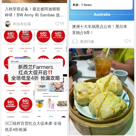
入秋穿搭必备！最近被阿迪狠狠
种草！BW Army 和 Sambae 值得
拥有！
布拉布拉莓
10
澳洲十大车祸黑点公布！墨尔本
竟独占9席！
澳洲印象
1
🇳🇿纽村百货红点大促来袭 全场
低至4折捡漏