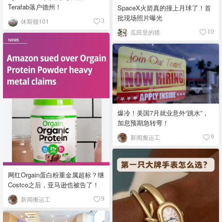
Terafab落户德州！
SpaceX火箭真的撞上月球了！首
批现场照片曝光
休斯顿101
3
瓜田里的猹
10
爆冷！美国7月就业意外“跳水”，
加息预期急转弯！
新闻搬运工
9
网红Orgain蛋白粉重金属超标？继
Costco之后，亚马逊也被告了！
新闻搬运工
9