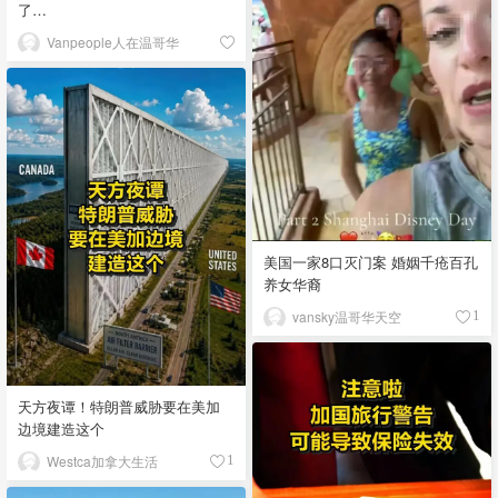
了…
Vanpeople人在温哥华
美国一家8口灭门案 婚姻千疮百孔
养女华裔
vansky温哥华天空
1
天方夜谭！特朗普威胁要在美加
边境建造这个
Westca加拿大生活
1