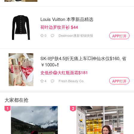
Louis Vuitton 本季新品精选
荷叶边罗纹开衫 $44
0
Dealmoon澳新省钱快报
APP打开
SK-II护肤4.5折无痛上车💥神仙水仅$160, 省
￥1000+❗
史低价😱大红瓶面霜$181
4
Fresh Beauty Co.
APP打开
大家都在抢
1
2