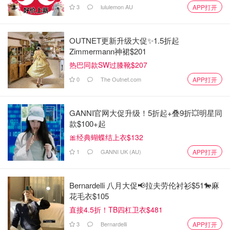
3
lululemon AU
APP打开
OUTNET更新升级大促✨1.5折起
Zimmermann神裙$201
热巴同款SW过膝靴$207
0
The Outnet.com
APP打开
GANNI官网大促升级！5折起+叠9折💥明星同
款$100+起
🎀经典蝴蝶结上衣$132
1
GANNI UK (AU)
APP打开
Bernardelli 八月大促📢拉夫劳伦衬衫$51🐎麻
花毛衣$105
直接4.5折！TB四杠卫衣$481
3
Bernardelli
APP打开