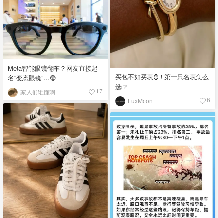
Meta智能眼镜翻车？网友直接起
买包不如买表⌚️！第一只名表怎么
名“变态眼镜”…😨
选？
家人们谁懂啊
17
LuxMoon
6