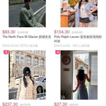
$83.30
$104.30
$160.00
$189.00
The North Face M Glacier 抓绒夹克
Polo Ralph Lauren 蓝色条纹泡泡纱
衬衫
David Jones
2078人感兴趣
David Jones
1951人感兴趣
3
4
$237.30
$27.30
$419.00
$89.00