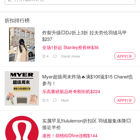
折扣排行榜
炸裂升级💥DJ折上3折 拉夫劳伦羽绒马甲
$237
全场1折起 Stanley拎拎杯$36
4
David Jones
APP打开
Myer超级周末炸场🔥满$100返$15 Chanel也
参与！
乐高重磅新品咚奇刚街机$224
3
Myer
APP打开
实属罕见‼️lululemon折扣区 羽绒服集体降💥
接近半价
速抢！胡桃棕Dfine连帽$144