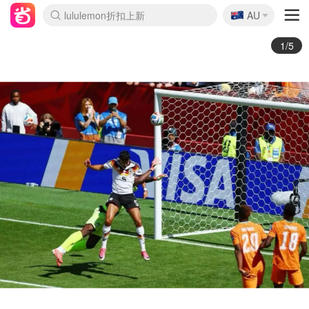
🇦🇺
Sasa美妆护肤3.5折
AU
lululemon折扣上新
SSENSE年中3折
FreshBeauty好价汇总
Cettire降价+叠9折
WWS Coles超市实拍
viagogo二手票捡漏
Myer超级周末1折
The Outnet奢牌1折起
David Jones 3折起
Flannels大牌1折
Perfumes Club护肤1折
AMIRO返校季6.2折
Amazon折扣汇总
eToro入金$200送$50
Amazon数码好物
ICONIC本周7.5折
ThedoubleF高奢地板价
Moose Knuckles 6折
丝芙兰5折起
EUFY官网3.7折起
Selenichast首饰2折
Trip机票酒店促销
YSL送5件彩妆礼
Amazon家居好物
Amazon美妆护肤
雅漾大喷$8
过敏原检测盒$33
伊索独家赠50ml沐浴露
科颜氏清仓3折
SEALIFE海洋馆门票6折
丝塔芙大白罐$16
订阅Newsletter送香薰
Cult Beauty 6.8折
Harrods圣诞日历2.3折
LN-CC奢牌私促3折
d'Alba空姐喷雾$16
EVE LOM套装逆天2折
Bernardelli独家4折
Adore Beauty 6折起
CT圣诞日历
Mytheresa奢品2.7折
Luxury Escapes 9折
Currentbody美容仪9折
MOON Garden Live
Roborock扫地机3.7折
Tingo Life水杯$24
Valentino官网5折
CR洗发护发6.3折
修丽可套装7.4折
Myer彩妆2件7折
GANNI官网4.5折
Stylevana韩妆4折
Tessabit高奢8.5折
OGX洗护4折
Amazon阿德莱德次日达
卡诗8.5折+赠礼
Philips Hue灯具8折
2/5