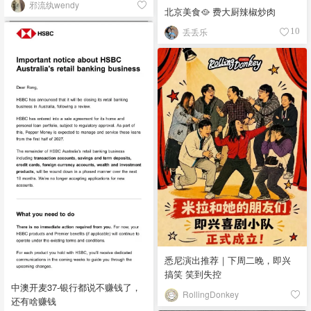
邪流纨wendy
北京美食🥘 费大厨辣椒炒肉
丢丢乐
10
悉尼演出推荐｜下周二晚，即兴
搞笑 笑到失控
中澳开麦37-银行都说不赚钱了，
RollingDonkey
还有啥赚钱