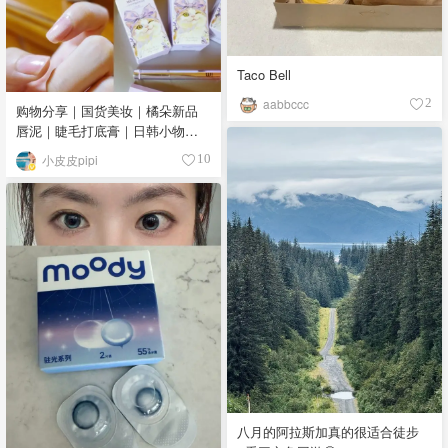
Taco Bell
aabbccc
2
购物分享｜国货美妆｜橘朵新品
唇泥｜睫毛打底膏｜日韩小物｜
眼线笔｜美甲DIY💅
小皮皮pipi
10
八月的阿拉斯加真的很适合徒步