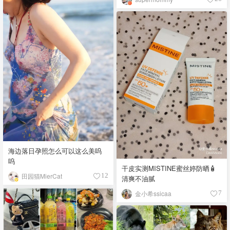
海边落日孕照怎么可以这么美呜
呜
干皮实测MISTINE蜜丝婷防晒🧴
田园猫MierCat
12
清爽不油腻
金小希ssicaa
7