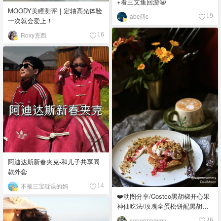
+看三文鱼回游😬
MOODY美瞳测评｜定轴高光体验
abc個c
19
一次就会爱上！
Roxy克西
16
阿迪达斯新春夹克-和儿子共享同
款外套
不被三宝耽误的妈
14
❤️动图分享/Costco黑胡椒开心果
神仙吃法/玫瑰全蛋松饼配黑胡椒
开心果碎太惊艳😍
supermommy
26