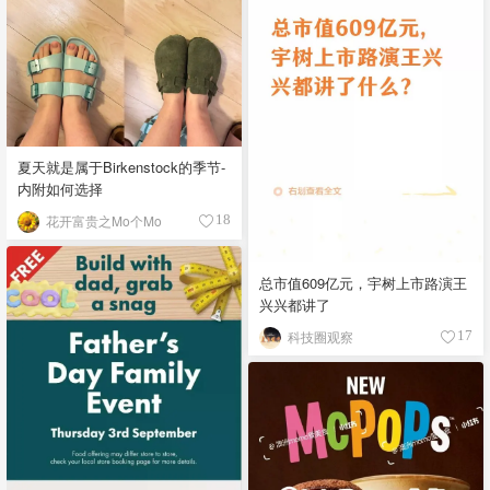
夏天就是属于Birkenstock的季节-
内附如何选择
花开富贵之Mo个Mo
18
总市值609亿元，宇树上市路演王
兴兴都讲了
科技圈观察
17