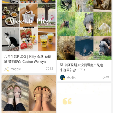
八月生活PLOG｜Kitty·盒马·缺德
舅·茉莉奶白·Costco·Wendy's
🐻 来阿拉斯加没偶遇熊？别急，
maggie
33
来这里补救一下！
abc個c
39