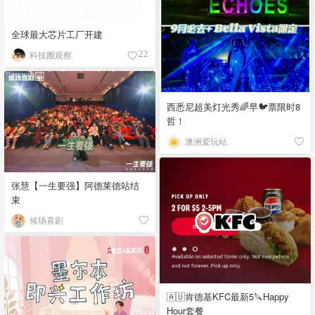
全球最大芯片工厂开建
科技圈观察
22
西悉尼超美灯光秀🌈早🐦票限时8
哲！
澳洲爱玩站
张慧【一生要强】阿德莱德站结
束
候场喜剧
🇦🇺肯德基KFC最新5🔪Happy
Hour套餐