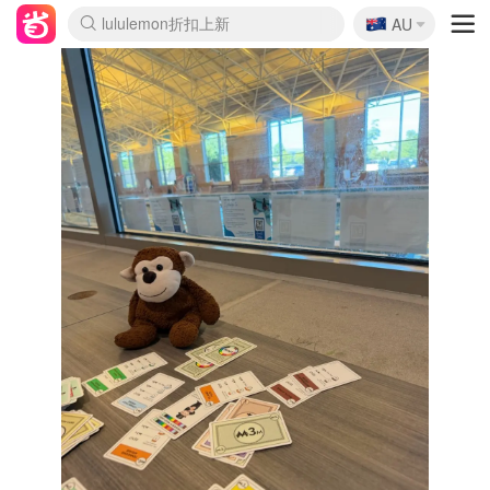
🇦🇺
Sasa美妆护肤3.5折
AU
lululemon折扣上新
SSENSE年中2.5折
FreshBeauty好价汇总
Cettire降价+叠9折
WWS Coles超市实拍
viagogo二手票捡漏
Myer折扣汇总
The Outnet奢牌1折起
David Jones 3折起
Flannels大牌1折
Perfumes Club护肤1折
AMIRO面罩$251
Amazon折扣汇总
eToro入金$200送$50
Amazon数码好物
ICONIC本周7.5折
ThedoubleF高奢地板价
Moose Knuckles 6折
EUFY摄像头$98
Selenichast首饰2折
Trip机票酒店促销
YSL送5件彩妆礼
Amazon家居好物
Amazon美妆护肤
雅漾大喷$8
过敏原检测盒$33
科颜氏高保湿面霜$29
SEALIFE海洋馆门票6折
丝塔芙大白罐$16
订阅Newsletter送香薰
Cult Beauty 6.8折
Harrods圣诞日历$525
LN-CC奢牌私促3折
d'Alba空姐喷雾$16
EVE LOM套装£56
Bernardelli独家4折
Adore Beauty 6折起
CT圣诞日历
Mytheresa奢品2.7折
Luxury Escapes 9折
Currentbody美容仪$881
MOON Garden Live
Roborock扫地机$649
Tingo Life水杯$24
Valentino官网5折
CR洗护套装$23
修丽可4件套$159
GANNI官网4.5折
Stylevana韩妆4折
Tessabit高奢8.5折
OGX洗发水$11
Amazon阿德莱德次日达
卡诗8.5折+赠礼
Philips Hue灯具8折
La Mer送8件礼值$529