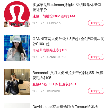
实属罕见‼️lululemon折扣区 羽绒服集体降💥
接近半价
速抢！胡桃棕Dfine连帽$144
4
lululemon AU
APP打开
GANNI官网大促升级！5折起+叠9折💥明星同
款$100+起
🎀经典蝴蝶结上衣$132
1
GANNI UK (AU)
APP打开
Bernardelli 八月大促📢拉夫劳伦衬衫$51🐎麻
花毛衣$105
直接4.5折！TB四杠卫衣$481
3
Bernardelli
APP打开
David Jones家居精选好物 Tempur护颈枕