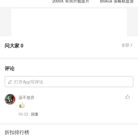
2000X 带30片载玻片
Blokus 策略棋盘游戏 
4人
问大家
0
全部
评论
打开App写评论
远不放弃
06-22
· 回复
折扣排行榜