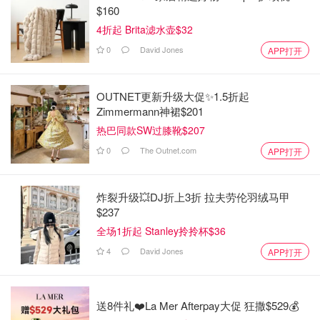
$160
4折起 Brita滤水壶$32
0
David Jones
APP打开
OUTNET更新升级大促✨1.5折起
Zimmermann神裙$201
热巴同款SW过膝靴$207
0
The Outnet.com
APP打开
炸裂升级💥DJ折上3折 拉夫劳伦羽绒马甲
$237
全场1折起 Stanley拎拎杯$36
4
David Jones
APP打开
送8件礼❤️La Mer Afterpay大促 狂撒$529💰