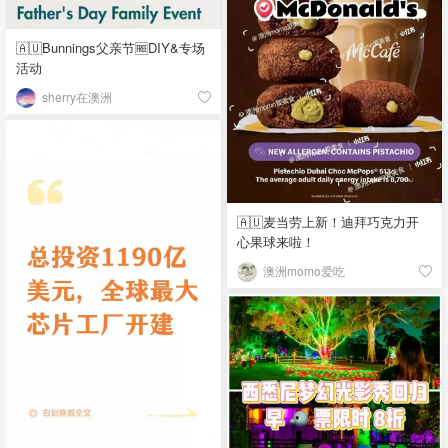
🇦🇺Bunnings父亲节🆓DIY&专场
活动
sherry在澳洲
🇦🇺麦当劳上新！迪拜巧克力开
心果球来啦！
澳洲momo爱吃