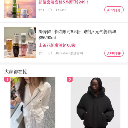
超值套装变相5.5折💥$249！
1
La Mer
APP打开
降降降‼️卡诗限时8.5折+赠礼⚡元气姜精华
$86/90ml
山茶花护发油$100🌺
0
Kerastase澳洲官网
APP打开
大家都在抢
1
2