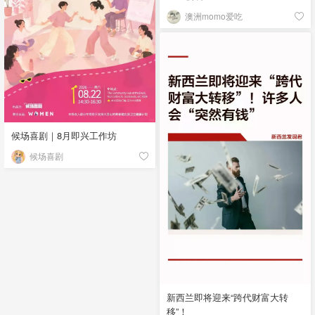
澳洲momo爱吃
候场喜剧｜8月即兴工作坊
候场喜剧
新西兰即将迎来“跨代财富大转
移”！