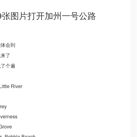
｜用9张图片打开加州一号公路
能体会到
就来了
玩了个遍
ttle River
rey
nverness
 Grove
ss, Pebble Beach