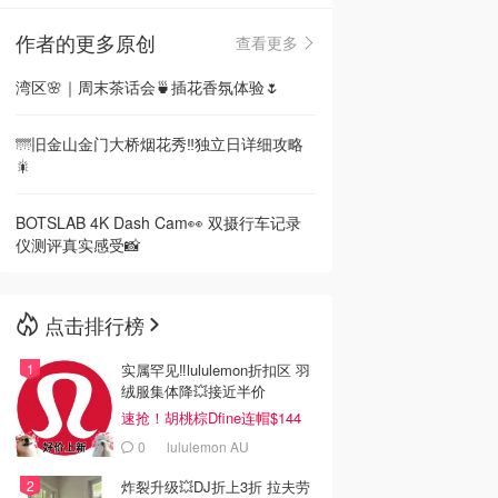
作者的更多原创
查看更多
🇳🇿
新西兰
湾区🌸｜周末茶话会🍵插花香氛体验🌷
🌁旧金山金门大桥烟花秀‼️独立日详细攻略
🎇
BOTSLAB 4K Dash Cam👀 双摄行车记录
仪测评真实感受📸
点击排行榜
实属罕见‼️lululemon折扣区 羽
绒服集体降💥接近半价
速抢！胡桃棕Dfine连帽$144
0
lululemon AU
炸裂升级💥DJ折上3折 拉夫劳