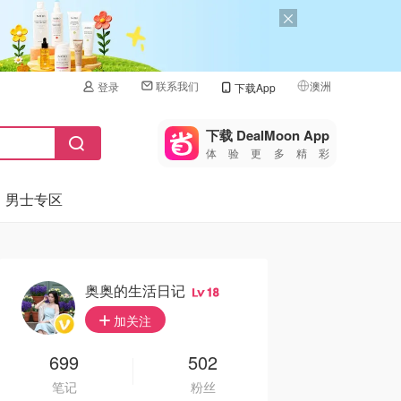
联系我们
澳洲
登录
下载App
🇺🇸
美国
下载 DealMoon App
体验更多精彩
🇨🇳
中国
男士专区
🇨🇦
加拿大
🇬🇧
英国
🇩🇪
德国
奥奥的生活日记
18
🇫🇷
加关注
法国
🇮🇹
699
502
意大利
笔记
粉丝
🇦🇺
澳洲