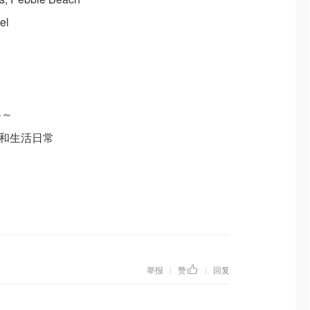
el
略～
略和生活日常
举报
赞
回复
|
|