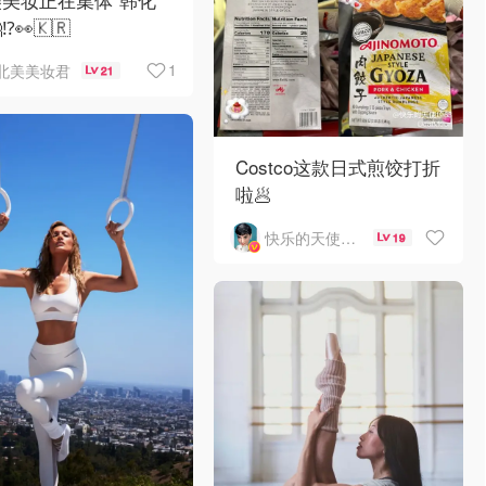
⁉️👀🇰🇷
1
北美美妆君
21
Costco这款日式煎饺打折
啦🥟
快乐的天使1963
19