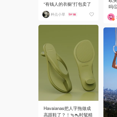
“有钱人的衣橱”打包卖了
吗🤔
😂...🖤
种点小草
16
Havaianas把人字拖做成
高跟鞋了？！🩴👠时髦精