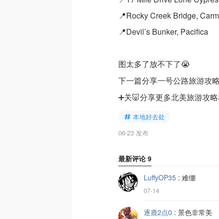
📍Rocky Creek Bridge, Carm
📍Devil’s Bunker, Pacifica
图太多了放不下了😭
下一篇分享一号公路旅游攻
➕关🐷分享更多北美旅游攻
本地好去处
06-23 发布
最新评论
9
LuffyOP35
:
难绷
07-14
逐鹿2点0
:
景色非常美