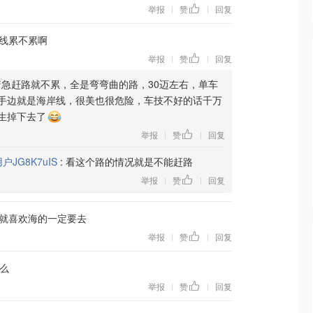
举报
赞
回复
|
|
线累不累啊
举报
赞
回复
|
|
着急赶路就不累，全是弯弯曲的路，30迈左右，单车
手边就是海岸线，很美也很危险，车技不好的话千万
生掉下去了
举报
赞
回复
|
|
户JG8K7uIS
:
看这个路的情况就是不能赶路
举报
赞
回复
|
|
就喜欢海的一定要去
举报
赞
回复
|
|
海么
举报
赞
回复
|
|