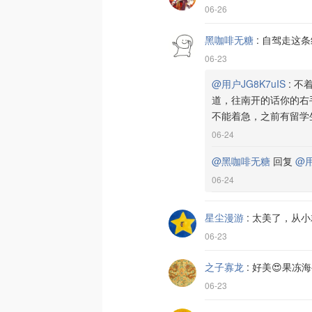
06-26
黑咖啡无糖
:
自驾走这条
06-23
@用户JG8K7uIS
:
不
道，往南开的话你的右
不能着急，之前有留学
06-24
@黑咖啡无糖
回复
@用
06-24
星尘漫游
:
太美了，从小
06-23
之子寡龙
:
好美😍果冻
06-23