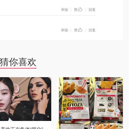
举报
赞
回复
|
|
举报
赞
回复
|
|
猜你喜欢
美妆正在集体“韩化”