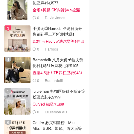
伦亚麻衬衫$77
全场1折起 CK内裤$4.5捡漏
0
David Jones
手慢无💥Harrods 圣诞日历开
售🚨到手上万❗️抢到就赚❗️
2.3折→Revive/法尔曼等1件回
本！
0
Harrods
Bernardelli 八月大促📢拉夫劳
伦衬衫$51🐎麻花毛衣$105
直接4.5折！TB四杠卫衣$481
0
Bernardelli
lululemon 折扣区好价不断💫淀
粉蓝皮肤衣$199
Curved 磁吸包$69
0
lululemon AU
Cettire 必买销量榜 - Miu
Miu、BBR、加鹅、西太后等
汇总！