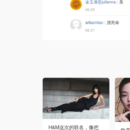
金玉满堂julianna
:
美
06-29
willamtian
:
漂亮🤩
06-27
H&M这次的联名，像把
欧美