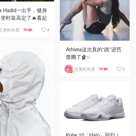
lla Hadid一出手，健身
变时装高定了🔥看起
高级的不行❣️
4
北美时尚君
20
Athleta这次真的“跳”进芭
蕾圈了🩰✨
2
北美时尚君
20
Kobe 10「Halo」回归！