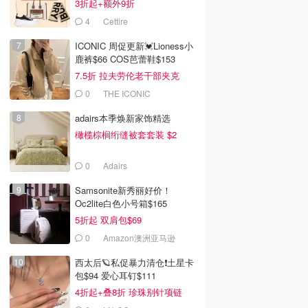
3折起+额外9折
4
Cettire
ICONIC 周促更新💓Lioness小
鹿裤$66 COS芭蕾鞋$153
7.5折 拉夫劳伦老干部夹克
$419
0
THE ICONIC
adairs本季焕新家饰精选
橄榄棕榈绗缝被套套装 $2
0
Adairs
Samsonite新秀丽好价！
Oc2lite白色小号箱$165
5折起 双肩包$69
0
Amazon澳洲亚马逊
西太后🪐私促暴力清仓❗土星卡
包$94 爱心耳钉$111
4折起+叠8折 珍珠别针项链
$196