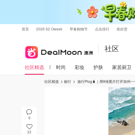
首页
2026 S2 Oweek
早春购物节
点击排行
抢好货
社区
社区精选
时尚
彩妆
护肤
家居厨卫
社区精选
旅行
旅行Plog🧳｜用9张图片打开加州一号
9
33