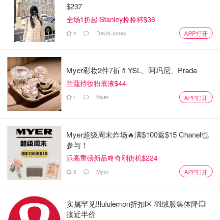
$237
全场1折起 Stanley拎拎杯$36
4
David Jones
APP打开
Myer彩妆2件7折💄YSL、阿玛尼、Prada
兰蔻持妆粉底液$44
1
Myer
APP打开
Myer超级周末炸场🔥满$100返$15 Chanel也
参与！
乐高重磅新品咚奇刚街机$224
3
Myer
APP打开
实属罕见‼️lululemon折扣区 羽绒服集体降💥
接近半价