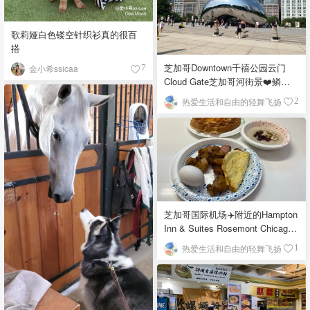
歌莉娅白色镂空针织衫真的很百
搭
芝加哥Downtown千禧公园云门
金小希ssicaa
7
Cloud Gate芝加哥河街景❤️鳞次
栉比的高楼
热爱生活和自由的轻舞飞扬
2
芝加哥国际机场✈️附近的Hampton
Inn & Suites Rosemont Chicago
O'Hare自助早餐
热爱生活和自由的轻舞飞扬
1