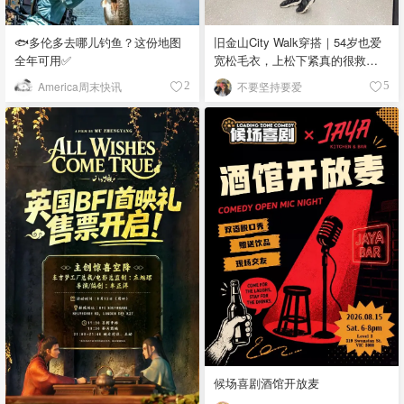
🐟多伦多去哪儿钓鱼？这份地图
旧金山City Walk穿搭｜54岁也爱
全年可用✅
宽松毛衣，上松下紧真的很救比
例
America周末快讯
不要坚持要爱
2
5
候场喜剧酒馆开放麦