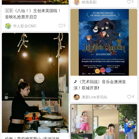
候场喜剧
1
🇬🇧《八仙！》主创来英国啦！
首映礼抢票开启⏰
华人影业CMC
5
🎵《咒术回战》音乐会澳洲首
演！双城开票❗️
澳新Live资讯站
4
伦敦｜普莉姆罗斯山 |圣诞迁徙,