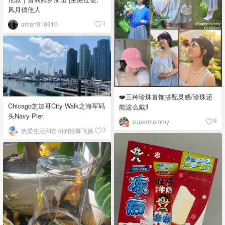
风月俏佳人
aman910316
1
❤️三种珍珠首饰搭配灵感/珍珠还
Chicago芝加哥City Walk之海军码
能这么戴‼️
头Navy Pier
supermommy
9
热爱生活和自由的轻舞飞扬
3