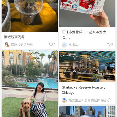
旺仔冻痴雪糕，一起来冻痴大
渐近脱离闷养
吃。。
底波拉的诗与歌
2
小濡马
3
Starbucks Reserve Roastery
Chicago
热爱生活和自由的轻舞飞扬
1