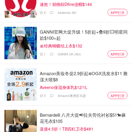
速抢！胡桃棕Dfine连帽$144
4
lululemon AU
APP打开
GANNI官网大促升级！5折起+叠9折💥明星同
款$100+起
🎀经典蝴蝶结上衣$132
1
GANNI UK (AU)
APP打开
Amazon美妆冬促2.9折起❄️OGX洗发水$11 雅
漾大喷$8
Aveeno保湿身体乳$12/1L
0
Amazon澳洲亚马逊
APP打开
Bernardelli 八月大促📢拉夫劳伦衬衫$51🐎麻
花毛衣$105
直接4.5折！TB四杠卫衣$481