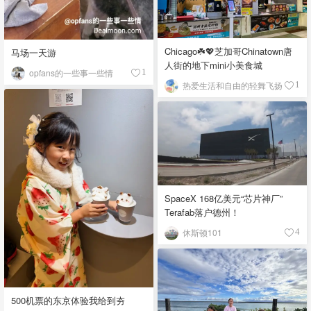
Chicago☘️💖芝加哥Chinatown唐
马场一天游
人街的地下mini小美食城
opfans的一些事一些情
1
热爱生活和自由的轻舞飞扬
1
SpaceX 168亿美元“芯片神厂”
Terafab落户德州！
休斯顿101
4
500机票的东京体验我给到夯