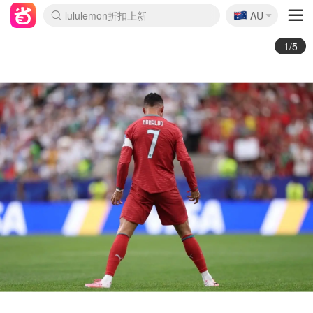
🇦🇺
Sasa美妆护肤3.5折
AU
lululemon折扣上新
SSENSE年中2.5折
FreshBeauty好价汇总
Cettire降价+叠9折
WWS Coles超市实拍
viagogo二手票捡漏
Myer超级周末
The Outnet奢牌1折起
David Jones 3折起
Flannels大牌1折
Perfumes Club护肤1折
AMIRO面罩$251
Amazon折扣汇总
eToro入金$200送$50
Amazon数码好物
ICONIC本周7.5折
ThedoubleF高奢地板价
Moose Knuckles 6折
丝芙兰5折起
EUFY摄像头$98
Selenichast首饰2折
Trip机票酒店促销
YSL送5件彩妆礼
Amazon家居好物
Amazon美妆护肤
雅漾大喷$8
过敏原检测盒$33
伊索独家赠50ml沐浴露
科颜氏高保湿面霜$29
SEALIFE海洋馆门票6折
丝塔芙大白罐$16
订阅Newsletter送香薰
Cult Beauty 6.8折
Harrods圣诞日历$525
LN-CC奢牌私促3折
d'Alba空姐喷雾$16
EVE LOM套装£56
Bernardelli独家4折
Adore Beauty 6折起
CT圣诞日历
Mytheresa奢品2.7折
Luxury Escapes 9折
Currentbody美容仪$881
MOON Garden Live
Roborock扫地机$649
Tingo Life水杯$24
Valentino官网5折
CR洗护套装$23
修丽可4件套$159
Myer彩妆2件7折
GANNI官网4.5折
Stylevana韩妆4折
Tessabit高奢8.5折
OGX洗发水$11
Amazon阿德莱德次日达
卡诗8.5折+赠礼
Philips Hue灯具8折
2/5