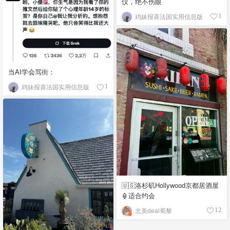
仪，绝不伤眼
鸡妹报喜法国实用信息版
1
当AI学会骂街：
鸡妹报喜法国实用信息版
1
🇺🇸洛杉矶Hollywood京都居酒屋
🏮适合约会
北美deal蜀黎
12