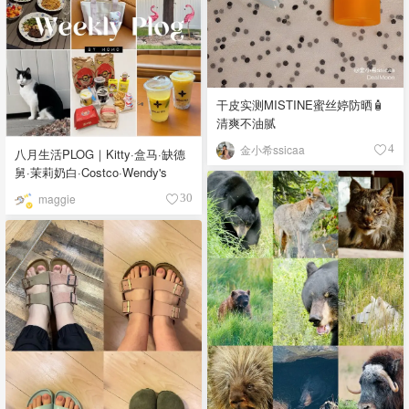
干皮实测MISTINE蜜丝婷防晒🧴
清爽不油腻
金小希ssicaa
4
八月生活PLOG｜Kitty·盒马·缺德
舅·茉莉奶白·Costco·Wendy's
maggie
30