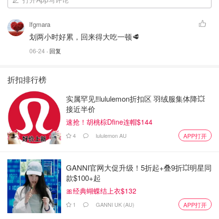
lfgmara
划两小时好累，回来得大吃一顿🥩
06-24
· 回复
折扣排行榜
实属罕见‼️lululemon折扣区 羽绒服集体降💥
接近半价
速抢！胡桃棕Dfine连帽$144
4
lululemon AU
APP打开
GANNI官网大促升级！5折起+叠9折💥明星同
款$100+起
🎀经典蝴蝶结上衣$132
1
GANNI UK (AU)
APP打开