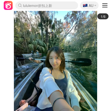
🇦🇺
Sasa美妆护肤3.5折
AU
lululemon折扣上新
SSENSE年中2.5折
FreshBeauty好价汇总
Cettire降价+叠9折
WWS Coles超市实拍
viagogo二手票捡漏
Myer超级周末
The Outnet奢牌1折起
David Jones 3折起
Flannels大牌1折
Perfumes Club护肤1折
AMIRO面罩$251
Amazon折扣汇总
eToro入金$200送$50
Amazon数码好物
ICONIC本周7.5折
ThedoubleF高奢地板价
Moose Knuckles 6折
EUFY摄像头$98
Selenichast首饰2折
Trip机票酒店促销
YSL送5件彩妆礼
Amazon家居好物
Amazon美妆护肤
雅漾大喷$8
过敏原检测盒$33
科颜氏高保湿面霜$29
SEALIFE海洋馆门票6折
丝塔芙大白罐$16
订阅Newsletter送香薰
Cult Beauty 6.8折
Harrods圣诞日历$525
LN-CC奢牌私促3折
d'Alba空姐喷雾$16
EVE LOM套装£56
Bernardelli独家4折
Adore Beauty 6折起
CT圣诞日历
Mytheresa奢品2.7折
Luxury Escapes 9折
Currentbody美容仪$881
MOON Garden Live
Roborock扫地机$649
Tingo Life水杯$24
Valentino官网5折
CR洗护套装$23
修丽可4件套$159
Myer彩妆2件7折
GANNI官网4.5折
Stylevana韩妆4折
Tessabit高奢8.5折
OGX洗发水$11
Amazon阿德莱德次日达
卡诗8.5折+赠礼
Philips Hue灯具8折
2/6