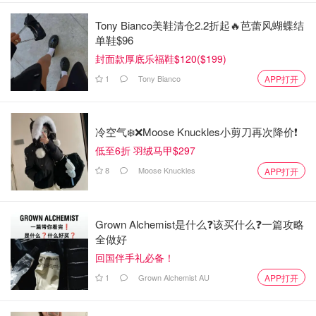
Tony Bianco美鞋清仓2.2折起🔥芭蕾风蝴蝶结
单鞋$96
封面款厚底乐福鞋$120($199)
1
Tony Bianco
APP打开
冷空气❄️❌️Moose Knuckles小剪刀再次降价❗️
低至6折 羽绒马甲$297
8
Moose Knuckles
APP打开
Grown Alchemist是什么❓该买什么❓️一篇攻略
全做好
回国伴手礼必备！
1
Grown Alchemist AU
APP打开