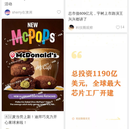
活动
sherry在澳洲
总市值609亿元，宇树上市路演王
兴兴都讲了
科技圈观察
14
🇦🇺麦当劳上新！迪拜巧克力开
心果球来啦！