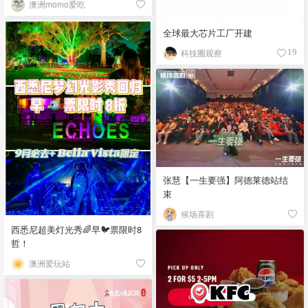
澳洲momo爱吃
全球最大芯片工厂开建
科技圈观察
19
张慧【一生要强】阿德莱德站结
束
候场喜剧
西悉尼超美灯光秀🌈早🐦票限时8
哲！
澳洲爱玩站