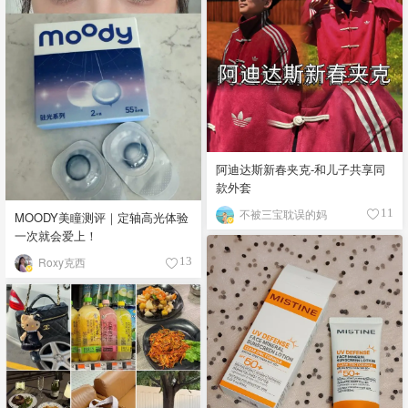
阿迪达斯新春夹克-和儿子共享同
款外套
不被三宝耽误的妈
11
MOODY美瞳测评｜定轴高光体验
一次就会爱上！
Roxy克西
13