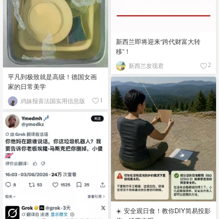
新西兰即将迎来“跨代财富大转
移”！
新西兰发现君
2
平凡到极致就是高级！德国女画
家的日常美学
鸡妹报喜法国实用信息版
1
☀️ 安全观日食！教你DIY简易投影