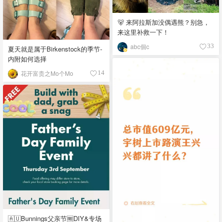
🐻 来阿拉斯加没偶遇熊？别急，
来这里补救一下！
abc個c
33
夏天就是属于Birkenstock的季节-
内附如何选择
花开富贵之Mo个Mo
14
🇦🇺Bunnings父亲节🆓DIY&专场