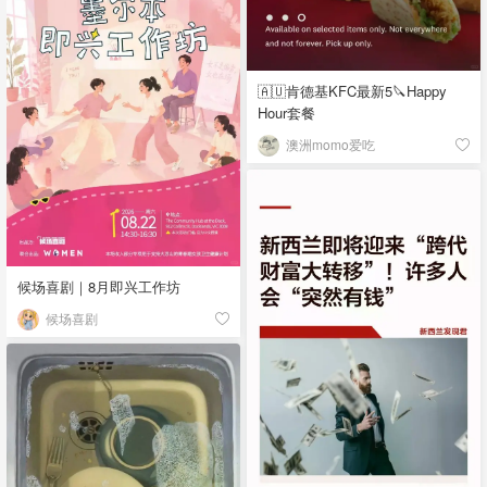
🇦🇺肯德基KFC最新5🔪Happy
Hour套餐
澳洲momo爱吃
候场喜剧｜8月即兴工作坊
候场喜剧