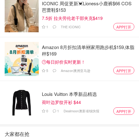
ICONIC 周促更新💓Lioness小鹿裤$66 COS
芭蕾鞋$153
7.5折 拉夫劳伦老干部夹克$419
1
THE ICONIC
APP打开
Amazon 8月折扣清单🆕家用跑步机$159,体脂
秤$169
🕒每日好价实时更新！
5
Amazon澳洲亚马逊
APP打开
Louis Vuitton 本季新品精选
荷叶边罗纹开衫 $44
0
1
Dealmoon澳新省钱快报
APP打开
大家都在抢