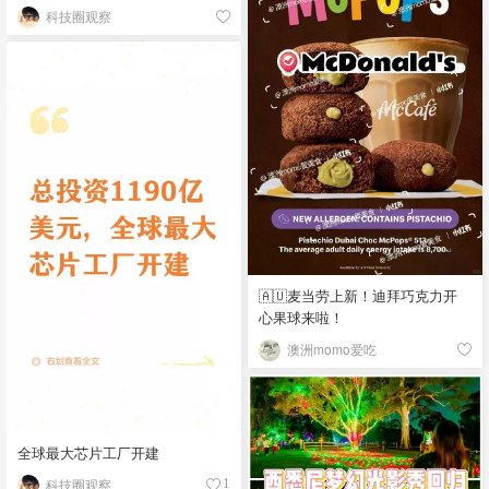
科技圈观察
🇦🇺麦当劳上新！迪拜巧克力开
心果球来啦！
澳洲momo爱吃
全球最大芯片工厂开建
科技圈观察
1