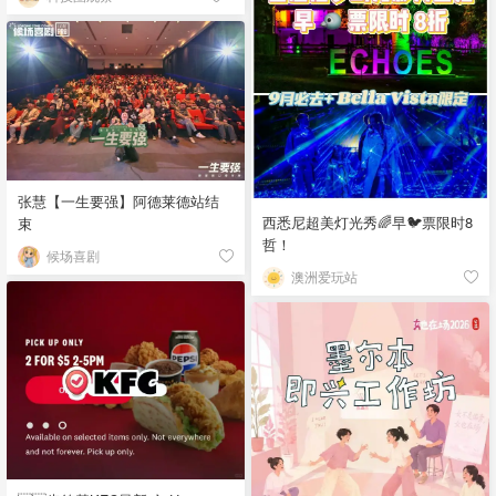
张慧【一生要强】阿德莱德站结
西悉尼超美灯光秀🌈早🐦票限时8
束
哲！
候场喜剧
澳洲爱玩站