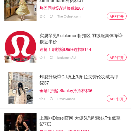
Zimmermann神裙$201
热巴同款SW过膝靴$207
0
The Outnet.com
APP打开
实属罕见‼️lululemon折扣区 羽绒服集体降💥
接近半价
速抢！胡桃棕Dfine连帽$144
4
lululemon AU
APP打开
炸裂升级💥DJ折上3折 拉夫劳伦羽绒马甲
$237
全场1折起 Stanley拎拎杯$36
4
David Jones
APP打开
上新🆕Diesel官网 大促5折起❗️辣妹T恤低至
$77💥