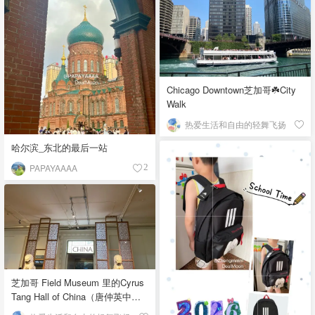
Chicago Downtown芝加哥☘️City
Walk
热爱生活和自由的轻舞飞扬
哈尔滨_东北的最后一站
PAPAYAAAA
2
芝加哥 Field Museum 里的Cyrus
Tang Hall of China（唐仲英中国
馆）