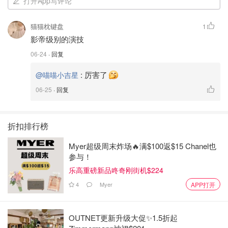
打开App写评论
猫猫枕键盘
1
影帝级别的演技
06-24
· 回复
:
厉害了
@喵喵小吉星
06-25
· 回复
折扣排行榜
Myer超级周末炸场🔥满$100返$15 Chanel也
参与！
乐高重磅新品咚奇刚街机$224
4
Myer
APP打开
OUTNET更新升级大促✨1.5折起