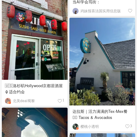
当AI学会骂街：
鸡妹报喜法国实用信息版
🇺🇸洛杉矶Hollywood京都居酒屋
🏮适合约会
北美deal蜀黎
1
达拉斯｜活力满满的Tex-Mex餐
👉🏼 Tacos & Avocados
樱桃小透明
3