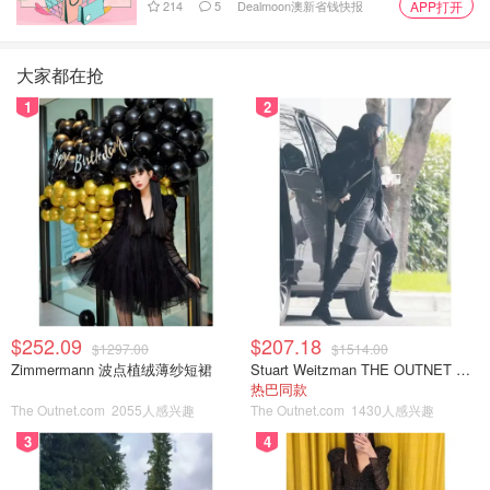
214
5
Dealmoon澳新省钱快报
APP打开
大家都在抢
1
2
$252.09
$207.18
$1297.00
$1514.00
Zimmermann 波点植绒薄纱短裙
Stuart Weitzman THE OUTNET 麂皮过膝靴 黑色
热巴同款
The Outnet.com
2055人感兴趣
The Outnet.com
1430人感兴趣
3
4