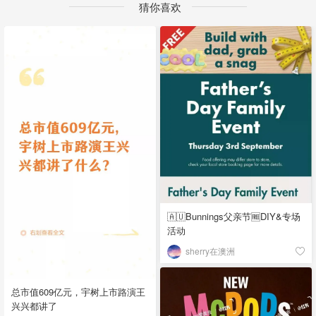
猜你喜欢
🇦🇺Bunnings父亲节🆓DIY&专场
活动
sherry在澳洲
总市值609亿元，宇树上市路演王
兴兴都讲了