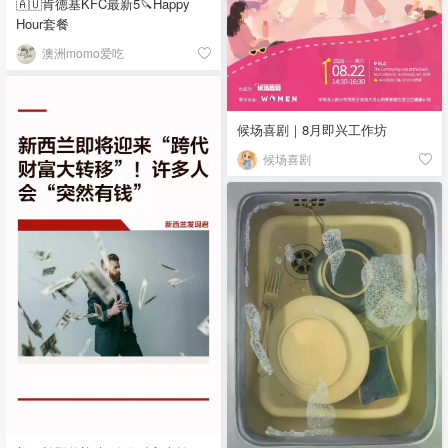
🇦🇺肯德基KFC最新5🔪Happy
Hour套餐
澳洲momo爱吃
候场喜剧｜8月即兴工作坊
候场喜剧