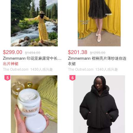
$299.00
$201.38
$1494.00
$1295.00
Zimmermann 印花亚麻露背中长连衣裙
Zimmermann 褶裥亮片薄纱迷你连
出片神裙
衣裙
The Outnet.com
1430人感兴趣
The Outnet.com
1340人感兴趣
5
6