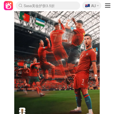
🇦🇺
Sasa美妆护肤3.5折
AU
lululemon折扣上新
SSENSE年中2.5折
FreshBeauty好价汇总
Cettire降价+叠9折
WWS Coles超市实拍
viagogo二手票捡漏
Myer超级周末
The Outnet奢牌1折起
David Jones 3折起
Flannels大牌1折
Perfumes Club护肤1折
AMIRO面罩$251
Amazon折扣汇总
eToro入金$200送$50
Amazon数码好物
ICONIC本周7.5折
ThedoubleF高奢地板价
Moose Knuckles 6折
丝芙兰5折起
EUFY摄像头$98
Selenichast首饰2折
Trip机票酒店促销
YSL送5件彩妆礼
Amazon家居好物
Amazon美妆护肤
雅漾大喷$8
过敏原检测盒$33
伊索独家赠50ml沐浴露
科颜氏高保湿面霜$29
SEALIFE海洋馆门票6折
丝塔芙大白罐$16
订阅Newsletter送香薰
Cult Beauty 6.8折
Harrods圣诞日历$525
LN-CC奢牌私促3折
d'Alba空姐喷雾$16
EVE LOM套装£56
Bernardelli独家4折
Adore Beauty 6折起
CT圣诞日历
Mytheresa奢品2.7折
Luxury Escapes 9折
Currentbody美容仪$881
MOON Garden Live
Roborock扫地机$649
Tingo Life水杯$24
Valentino官网5折
CR洗护套装$23
修丽可4件套$159
Myer彩妆2件7折
GANNI官网4.5折
Stylevana韩妆4折
Tessabit高奢8.5折
OGX洗发水$11
Amazon阿德莱德次日达
卡诗8.5折+赠礼
Philips Hue灯具8折