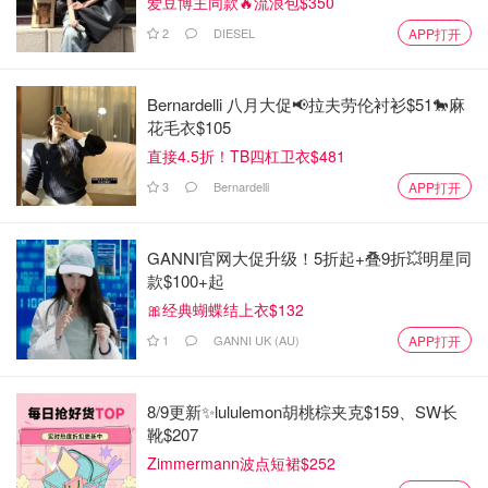
爱豆博主同款🔥流浪包$350
2
DIESEL
APP打开
Bernardelli 八月大促📢拉夫劳伦衬衫$51🐎麻
花毛衣$105
直接4.5折！TB四杠卫衣$481
3
Bernardelli
APP打开
GANNI官网大促升级！5折起+叠9折💥明星同
款$100+起
🎀经典蝴蝶结上衣$132
1
GANNI UK (AU)
APP打开
8/9更新✨lululemon胡桃棕夹克$159、SW长
靴$207
Zimmermann波点短裙$252