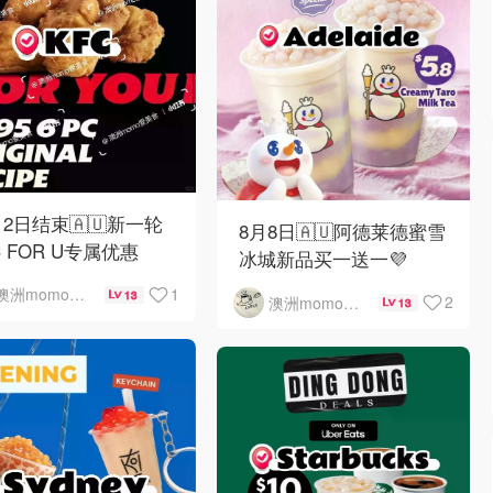
12日结束🇦🇺新一轮
8月8日🇦🇺阿德莱德蜜雪
C FOR U专属优惠
冰城新品买一送一💜
1
澳洲momo爱吃
13
2
澳洲momo爱吃
13