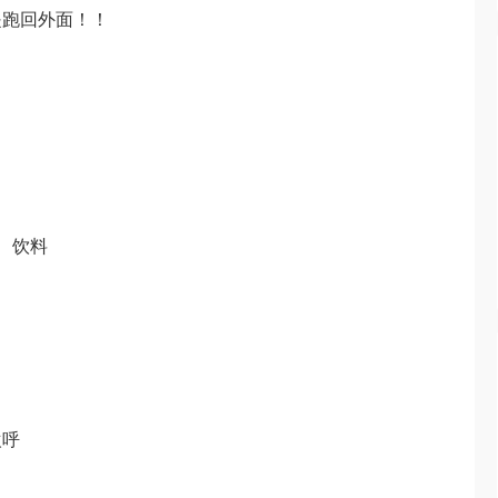
是跑回外面！！
：
、酒、饮料
！
欢呼