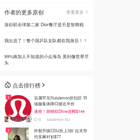
作者的更多原创
查看更多
🇳🇿
新西兰
洛杉矶全球第二家 Dior餐厅是不是智商税
我出息了！整个国乒队女队都在我身后！！
99%南加人不知道的小众海岛 美到像世界尽
头
点击排行榜
实属罕见‼️lululemon折扣区 羽
绒服集体降💥接近半价
速抢！胡桃棕Dfine连帽$144
0
lululemon AU
炸裂升级💥DJ折上3折 拉夫劳
伦亚麻衬衫$77