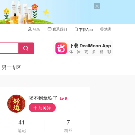
联系我们
澳洲
登录
下载App
🇺🇸
美国
下载 DealMoon App
体验更多精彩
🇨🇳
中国
男士专区
🇨🇦
加拿大
🇬🇧
英国
🇩🇪
德国
喝不到拿铁了
9
🇫🇷
加关注
法国
🇮🇹
41
7
意大利
笔记
粉丝
🇦🇺
澳洲