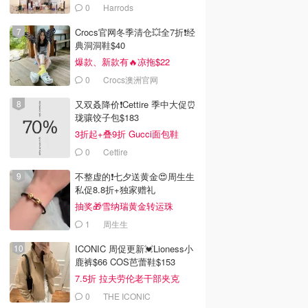
本！
0
Harrods
Crocs官网冬季清仓💥全7折❗经
典洞洞鞋$40
爆款、新款有🔥凉拖$22
0
Crocs澳洲官网
又双叒降价❗️Cettire 季中大促⏰
珑骧饺子包$183
3折起+叠9折 Gucci面包鞋
$991
0
Cettire
不整虚的❗️七夕送黄金😍周生生
私促8.8折+独家赠礼
抽奖🎁雪纳瑞黄金转运珠
1
周生生
ICONIC 周促更新💓Lioness小
鹿裤$66 COS芭蕾鞋$153
7.5折 拉夫劳伦老干部夹克
$419
0
THE ICONIC