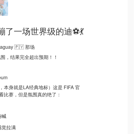
了一场世界级的迪⚽️💃
raguay 🇵🇾 那场
氛围，结果完全超出预期！！
seum
办地，本身就是LA经典地标）这是 FIFA 官
是在球场看比赛，但是氛围真的绝了：
呐喊
感觉拉满