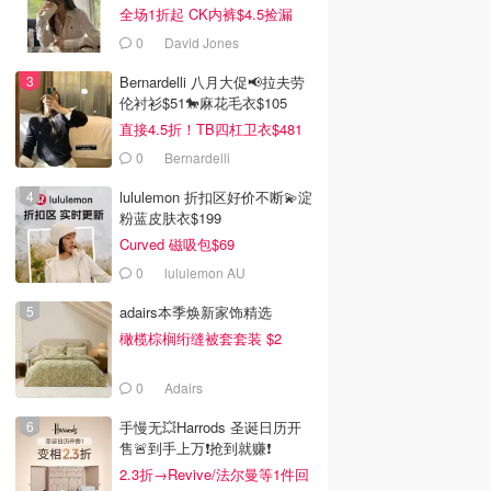
全场1折起 CK内裤$4.5捡漏
0
David Jones
Bernardelli 八月大促📢拉夫劳
伦衬衫$51🐎麻花毛衣$105
直接4.5折！TB四杠卫衣$481
0
Bernardelli
lululemon 折扣区好价不断💫淀
粉蓝皮肤衣$199
Curved 磁吸包$69
0
lululemon AU
adairs本季焕新家饰精选
橄榄棕榈绗缝被套套装 $2
0
Adairs
手慢无💥Harrods 圣诞日历开
售🚨到手上万❗️抢到就赚❗️
2.3折→Revive/法尔曼等1件回