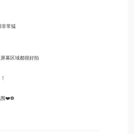
阳非常猛
大屏幕区域都很好拍
！！
️‍⚽️