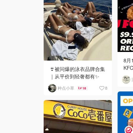
8月
KF
👙被问爆的泳衣品牌合集
｜从平价到轻奢都有✨
8
种点小草
16