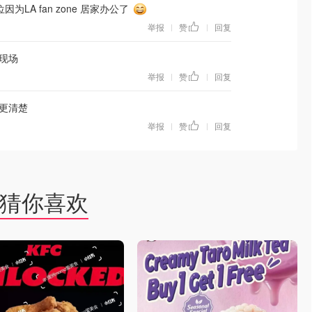
因为LA fan zone 居家办公了
举报
赞
回复
|
|
现场
举报
赞
回复
|
|
更清楚
举报
赞
回复
|
|
猜你喜欢