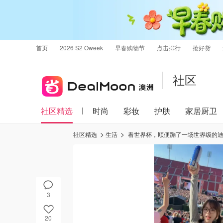
首页
2026 S2 Oweek
早春购物节
点击排行
抢好货
社区
社区精选
时尚
彩妆
护肤
家居厨卫
社区精选
生活
看世界杯，顺便蹦了一场世界级的迪⚽️
3
20