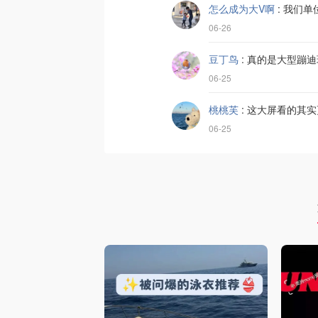
怎么成为大V啊
:
我们单位
06-26
豆丁鸟
:
真的是大型蹦迪
06-25
桃桃芙
:
这大屏看的其实
06-25