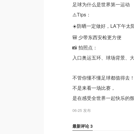
足球为什么是世界第一运动
⚠️Tips：
☀️防晒一定做好，LA下午太
🎒 少带东西安检更方便
📸 拍照点：
入口奥运五环、球场背景、
不管你懂不懂足球都值得去
不是来看一场比赛，
是在感受全世界一起快乐的氛围❤
06-25 发布
最新评论
3